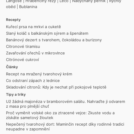
Langoše
|
Hraběnčiny řezy
|
Lečo
|
Nadýchaný perník
|
Rychlý
oběd
|
Bublanina
Recepty
Kuřecí prsa na mrkvi a cuketě
Slaný koláč s balkánským sýrem a špenátem
Banánový dezert s tvarohem, čokoládou a burizony
Citronové tiramisu
Zavařování ořechů v mikrovlnce
Citrónové cukroví
Články
Recept na mražený tvarohový krém
Co odstraní zápach z lednice
Skladování citronů: Kdy je nechat při pokojové teplotě
Tipy a triky
Už žádná majonéza v bramborovém salátu. Nahraďte ji odvarem
z masa pro plnější chuť
Proč vyměnit volské oko za ztracené vejce: Zkuste vodu a
získáte sametový žloutek
Nepečený tvarohový dort: Maminčin recept díky rodinné tradici
neupadne v zapomnění