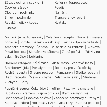
Zásady ochrany soukromí
Kariéra v Topreceptech
Cookies zásady
Foodie
Obchodní podmínky
Nahlásit
Smluvní podmínky
Transparency report
Redakční etický kodex
Kontakt
Inzerce
Pomazánky
|
Zelenina – recepty
|
Nakládání masa a
Doporučujeme:
potravin
|
Tortilla
|
Dezerty a zákusky
|
Jak na odpalované těsto
|
Americké brambory
|
Řeřicha
|
Co se děje na zahradě
|
Svíčková
|
Pravá focaccia
|
Šlehačková bábovka
|
Zelná polévka
|
Zálivky na
salát
|
Třešňová bublanina
Krůtí maso
|
Mleté maso
|
Vepřové maso
|
Oblíbené kategorie:
Bramborová jídla
|
Pomalý hrnec
|
Recepty pro začátečníky
|
Rychlé recepty
|
Snadné recepty
|
Pomazánky
|
Sladké recepty
|
Dietní recepty
|
Česká kuchyně
|
Zeleninové saláty
|
Studená
kuchyně
|
Dorty
Čokoládové muffiny
|
Fazolky na smetaně
|
Populární recepty:
Buchtičky s krémem
|
Rajská omáčka
|
Bramborový guláš
|
Cheesecake
|
Čočková polévka
|
Zapečené brambory s uzeným
|
Koprová omáčka
|
Holandský řízek
|
Míša řezy
|
Kuře na paprice
|