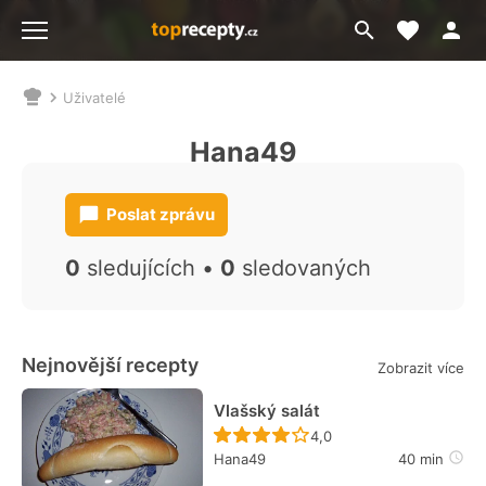
Moje akt
Přejít
Menu
na
vyhledávání
Uživatelé
Nacházíte
se
Hana49
zde:
Poslat zprávu
0
sledujících •
0
sledovaných
Nejnovější recepty
Zobrazit více
Vlašský salát
Recept ještě nebyl hodn
4,0
Hana49
40 min