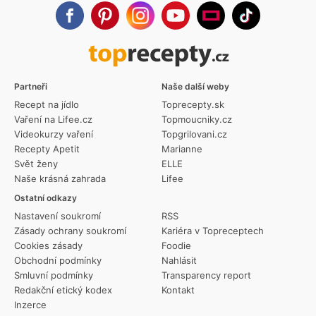
Partneři
Naše další weby
Recept na jídlo
Toprecepty.sk
Vaření na Lifee.cz
Topmoucniky.cz
Videokurzy vaření
Topgrilovani.cz
Recepty Apetit
Marianne
Svět ženy
ELLE
Naše krásná zahrada
Lifee
Ostatní odkazy
Nastavení soukromí
RSS
Zásady ochrany soukromí
Kariéra v Topreceptech
Cookies zásady
Foodie
Obchodní podmínky
Nahlásit
Smluvní podmínky
Transparency report
Redakční etický kodex
Kontakt
Inzerce