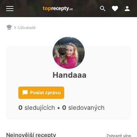
Moje akt
Přejít
Menu
na
vyhledávání
Uživatelé
Nacházíte
se
zde:
Handaaa
Poslat zprávu
0
sledujících •
0
sledovaných
Nejnovější recepty
Zobrazit více