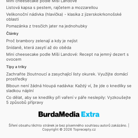
Mini cheesecake podle Míši Landové
Listová kapsa s pestem, rajčetem a mozzarellou
Velikonoční nádivka (hlavička) - klasika z jizerskokrkonošské
oblasti
Pomazánka z tresčích jater na jednohubky
Články
Proč brambory zelenají a kdy je nejíst
Snídaně, která zasytí až do oběda
Mini cheesecake podle Míši Landové: Recept na jemný dezert s
ovocem
Tipy a triky
Zachraňte žloutnoucí a zasychající listy okurek. Využijte domácí
prostředky
Blboun není žádná hloupá nadávka: Každý ví, že jde o knedlíky se
sladkou náplní
Co dělat, aby se knedlíky při vaření v páře neslepily: Vyzkoušejte
5 způsobů přípravy
Šíření obsahu těchto stránek je bez písemného souhlasu autorů zakázáno. |
Copyright © 2026 Toprecepty.cz