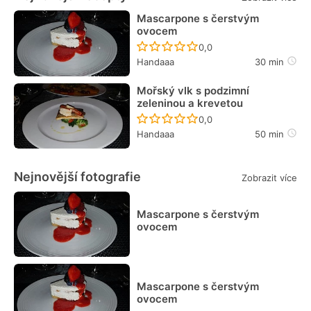
Mascarpone s čerstvým
ovocem
Recept ještě nebyl hodn
0,0
Handaaa
30 min
Mořský vlk s podzimní
zeleninou a krevetou
Recept ještě nebyl hodn
0,0
Handaaa
50 min
Nejnovější fotografie
Zobrazit více
Mascarpone s čerstvým
ovocem
Mascarpone s čerstvým
ovocem