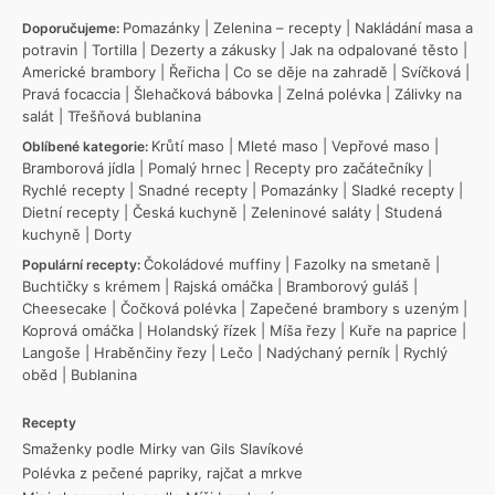
Pomazánky
|
Zelenina – recepty
|
Nakládání masa a
Doporučujeme:
potravin
|
Tortilla
|
Dezerty a zákusky
|
Jak na odpalované těsto
|
Americké brambory
|
Řeřicha
|
Co se děje na zahradě
|
Svíčková
|
Pravá focaccia
|
Šlehačková bábovka
|
Zelná polévka
|
Zálivky na
salát
|
Třešňová bublanina
Krůtí maso
|
Mleté maso
|
Vepřové maso
|
Oblíbené kategorie:
Bramborová jídla
|
Pomalý hrnec
|
Recepty pro začátečníky
|
Rychlé recepty
|
Snadné recepty
|
Pomazánky
|
Sladké recepty
|
Dietní recepty
|
Česká kuchyně
|
Zeleninové saláty
|
Studená
kuchyně
|
Dorty
Čokoládové muffiny
|
Fazolky na smetaně
|
Populární recepty:
Buchtičky s krémem
|
Rajská omáčka
|
Bramborový guláš
|
Cheesecake
|
Čočková polévka
|
Zapečené brambory s uzeným
|
Koprová omáčka
|
Holandský řízek
|
Míša řezy
|
Kuře na paprice
|
Langoše
|
Hraběnčiny řezy
|
Lečo
|
Nadýchaný perník
|
Rychlý
oběd
|
Bublanina
Recepty
Smaženky podle Mirky van Gils Slavíkové
Polévka z pečené papriky, rajčat a mrkve