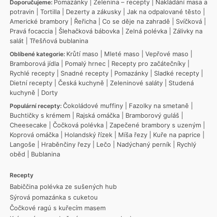
Pomazánky
|
Zelenina – recepty
|
Nakládání masa a
Doporučujeme:
potravin
|
Tortilla
|
Dezerty a zákusky
|
Jak na odpalované těsto
|
Americké brambory
|
Řeřicha
|
Co se děje na zahradě
|
Svíčková
|
Pravá focaccia
|
Šlehačková bábovka
|
Zelná polévka
|
Zálivky na
salát
|
Třešňová bublanina
Krůtí maso
|
Mleté maso
|
Vepřové maso
|
Oblíbené kategorie:
Bramborová jídla
|
Pomalý hrnec
|
Recepty pro začátečníky
|
Rychlé recepty
|
Snadné recepty
|
Pomazánky
|
Sladké recepty
|
Dietní recepty
|
Česká kuchyně
|
Zeleninové saláty
|
Studená
kuchyně
|
Dorty
Čokoládové muffiny
|
Fazolky na smetaně
|
Populární recepty:
Buchtičky s krémem
|
Rajská omáčka
|
Bramborový guláš
|
Cheesecake
|
Čočková polévka
|
Zapečené brambory s uzeným
|
Koprová omáčka
|
Holandský řízek
|
Míša řezy
|
Kuře na paprice
|
Langoše
|
Hraběnčiny řezy
|
Lečo
|
Nadýchaný perník
|
Rychlý
oběd
|
Bublanina
Recepty
Babiččina polévka ze sušených hub
Sýrová pomazánka s cuketou
Čočkové ragú s kuřecím masem