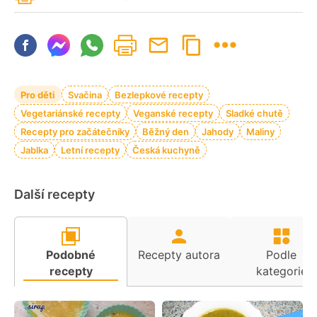
Pro děti
Svačina
Bezlepkové recepty
Vegetariánské recepty
Veganské recepty
Sladké chutě
Recepty pro začátečníky
Běžný den
Jahody
Maliny
Jablka
Letní recepty
Česká kuchyně
Další recepty
Podobné
Recepty autora
Podle
recepty
kategorie