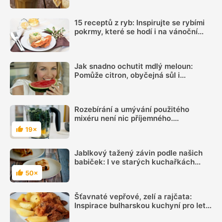
15 receptů z ryb: Inspirujte se rybími
pokrmy, které se hodí i na vánoční
hostinu
Jak snadno ochutit mdlý meloun:
Pomůže citron, obyčejná sůl i
kombinace několika dalších surovin
Rozebírání a umývání použitého
mixéru není nic příjemného.
Vyzkoušejte vychytávku, jak umýt
19×
Hodnocení
mixér snadno a rychle
Jablkový tažený závin podle našich
babiček: I ve starých kuchařkách
najdeme poklady
50×
Hodnocení
Šťavnaté vepřové, zelí a rajčata:
Inspirace bulharskou kuchyní pro letní
oběd z jednoho pekáčku