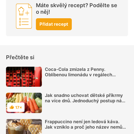
Máte skvělý recept? Podělte se
o něj!
Přidat recept
Přečtěte si
Coca-Cola zmizela z Penny.
Oblíbenou limonádu v regálech
nenajdete, důvodem je spor s
výrobcem a „hra nervů“
Jak snadno uchovat dětské příkrmy
na více dnů. Jednoduchý postup nám
ušetří čas i peníze
17×
Hodnocení
Frappuccino není jen ledová káva.
Jak vzniklo a proč jeho název nemůže
používat každá kavárna