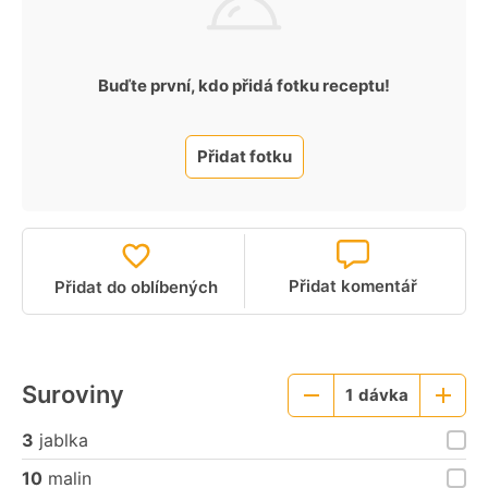
Buďte první, kdo přidá fotku receptu!
Přidat fotku
Přidat komentář
Přidat do oblíbených
Suroviny
1
dávka
Menší
Větší
porce
porce
3
jablka
10
malin