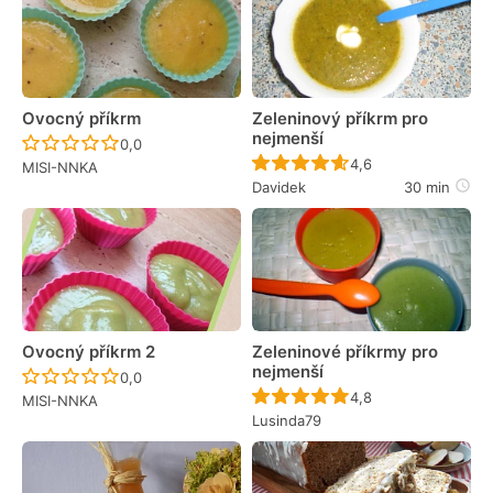
Ovocný příkrm
Zeleninový příkrm pro
nejmenší
Recept ještě nebyl hodnocen
0,0
Recept ještě nebyl 
4,6
MISI-NNKA
Davidek
30 min
Ovocný příkrm 2
Zeleninové příkrmy pro
nejmenší
Recept ještě nebyl hodnocen
0,0
Recept ještě nebyl 
4,8
MISI-NNKA
Lusinda79