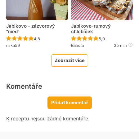
Jablkovo - zázvorový
Jablkovo-rumový
"med"
chlebíček
Recept ještě nebyl hodnocen
Recept ještě nebyl 
4,8
5,0
mika59
Bahula
35 min
Zobrazit více
Komentáře
Přidat komentář
K receptu nejsou žádné komentáře.