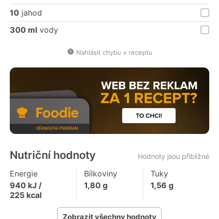
10
jahod
300 ml
vody
Nahlásit chybu v receptu
Nutriční hodnoty
Hodnoty jsou přibližné
Energie
Bílkoviny
Tuky
940
kJ /
1,80
g
1,56
g
225
kcal
Zobrazit všechny hodnoty