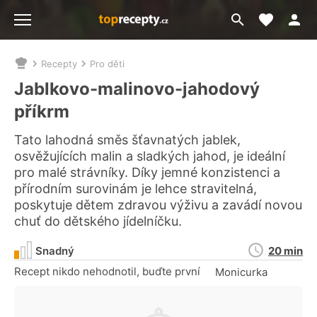
Moje akt
Přejít
Menu
na
vyhledávání
Recepty
Pro děti
Nacházíte
se
Jablkovo-malinovo-jahodový
zde:
příkrm
Tato lahodná směs šťavnatých jablek,
osvěžujících malin a sladkých jahod, je ideální
pro malé strávníky. Díky jemné konzistenci a
přírodním surovinám je lehce stravitelná,
poskytuje dětem zdravou výživu a zavádí novou
chuť do dětského jídelníčku.
Doba
Snadný
20 min
přípravy
Recept nikdo nehodnotil, buďte první
Monicurka