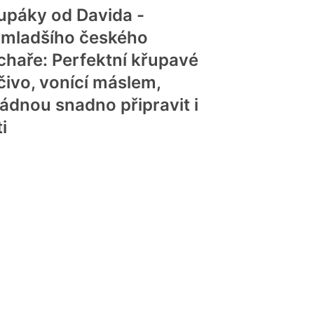
upáky od Davida -
jmladšího českého
chaře: Perfektní křupavé
čivo, vonící máslem,
ládnou snadno připravit i
i