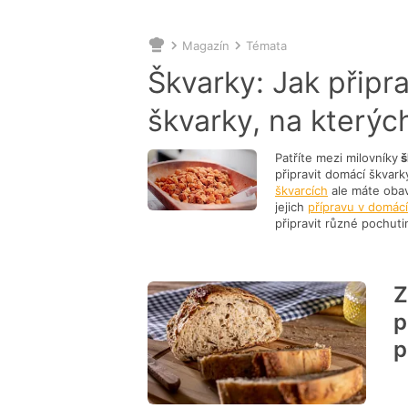
Magazín
Témata
Nacházíte
se
Škvarky: Jak připr
zde:
škvarky, na kterýc
Patříte mezi milovníky
š
připravit domácí škvark
škvarcích
ale máte obav
jejich
přípravu v domác
připravit různé pochuti
chléb
, kterému škvarky
Jak vyškvaři
se také hojně setkáte 
Z
Mezi základní sur
K jejich přípravě 
p
kuchyňský hrnec
p
Syrové sádlo si na
podlejte vodou
. 
Jakmile se voda z
Poté je potřeba hr