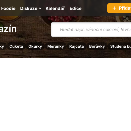
Přida
Foodie
Diskuze
Kalendář
Edice
Vyhledávání
azín
ky
Cuketa
Okurky
Meruňky
Rajčata
Borůvky
Studená k