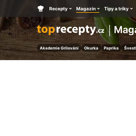
Recepty
Magazín
Tipy a triky
Hlavní
stránka
Mag
Akademie Grilování
Okurka
Paprika
Švest