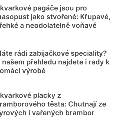
kvarkové pagáče jsou pro
asopust jako stvořené: Křupavé,
řehké a neodolatelně voňavé
áte rádi zabijačkové speciality?
 našem přehledu najdete i rady k
omácí výrobě
kvarkové placky z
ramborového těsta: Chutnají ze
yrových i vařených brambor