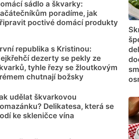
omácí sádlo a škvarky:
ačátečníkům poradíme, jak
řipravit poctivé domácí produkty
Sk
šp
rvní republika s Kristinou:
de
ejkřehčí dezerty se pekly ze
doc
kvarků, tyhle řezy se žloutkovým
sm
rémem chutnají božsky
os
ak udělat škvarkovou
omazánku? Delikatesa, která se
odí ke skleničce vína