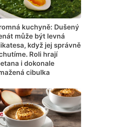
romná kuchyně: Dušený
enát může být levná
likatesa, když jej správně
hutíme. Roli hrají
etana i dokonale
mažená cibulka