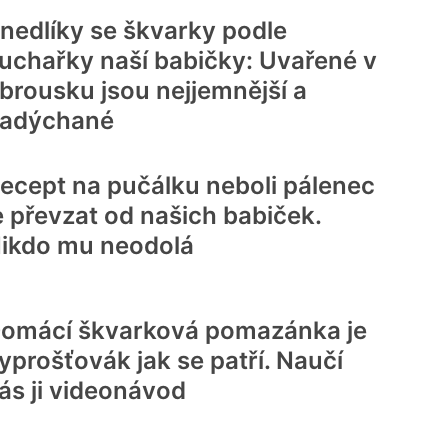
nedlíky se škvarky podle
uchařky naší babičky: Uvařené v
brousku jsou nejjemnější a
adýchané
ecept na pučálku neboli pálenec
e převzat od našich babiček.
ikdo mu neodolá
omácí škvarková pomazánka je
yprošťovák jak se patří. Naučí
ás ji videonávod