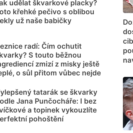
ak udělat škvarkové placky?
oto křehké pečivo s oblibou
ekly už naše babičky
Do
do
cib
eznice radí: Čím ochutit
po
kvarky? S touto běžnou
na
ngrediencí zmizí z misky ještě
eplé, o sůl přitom vůbec nejde
ylepšený tatarák se škvarky
odle Jana Punčocháře: I bez
víčkové a topinek vykouzlíte
erfektní pohoštění