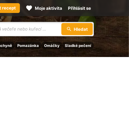
t recept
Moje aktivita
Přihlásit se
Hledat
uchyně
Pomazánka
Omáčky
Sladké pečení