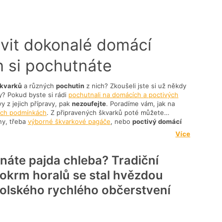
avit dokonalé domácí
h si pochutnáte
kvarků
a různých
pochutin
z nich? Zkoušeli jste si už někdy
y? Pokud byste si rádi
pochutnali na domácích a poctivých
y z jejich přípravy, pak
nezoufejte
. Poradíme vám, jak na
ích podmínkách
. Z připravených škvarků poté můžete
ny, třeba
výborné škvarkové pagáče
, nebo
poctivý domácí
 zajistí dokonalou chuť. Na poutích a slavnostních událostech
Více
t škvarky?
se
škvarkovými tyčinkami
.
náte pajda chleba? Tradiční
ovinu patří bezpochyby
syrové sádlo
.
nepotřebujete žádné speciální přístroje - poslouží obyčejný
okrm horalů se stal hvězdou
.
olského rychlého občerstvení
krájejte na
kostičky
, dejte je do připraveného hrnce a
Pro lepší chuť je možné použít i
pivo
.
ačne vypařovat, dojde k
uvolňování tuku
.
nec přikrýt a
nechat škvarky škvařit na mírném ohni
.