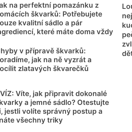
ak na perfektní pomazánku z
Lo
omácích škvarků: Potřebujete
ne
ouze kvalitní sádlo a pár
ku
ngrediencí, které máte doma vždy
pe
zv
hyby v přípravě škvarků:
dět
oradíme, jak na ně vyzrát a
ocílit zlatavých škvarečků
VÍZ: Víte, jak připravit dokonalé
kvarky a jemné sádlo? Otestujte
i, jestli volíte správný postup a
náte všechny triky