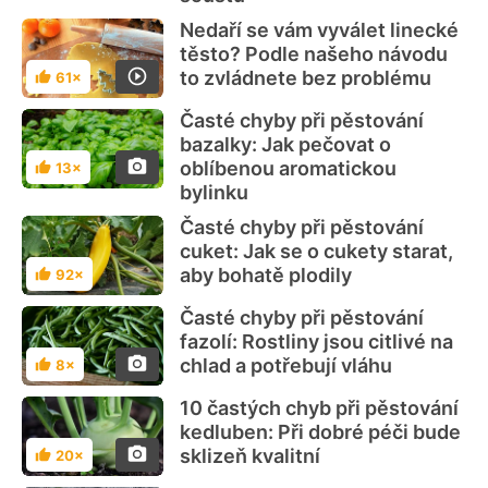
Nedaří se vám vyválet linecké
těsto? Podle našeho návodu
to zvládnete bez problému
61×
Hodnocení
Časté chyby při pěstování
bazalky: Jak pečovat o
oblíbenou aromatickou
13×
Hodnocení
bylinku
Časté chyby při pěstování
cuket: Jak se o cukety starat,
aby bohatě plodily
92×
Hodnocení
Časté chyby při pěstování
fazolí: Rostliny jsou citlivé na
chlad a potřebují vláhu
8×
Hodnocení
10 častých chyb při pěstování
kedluben: Při dobré péči bude
sklizeň kvalitní
20×
Hodnocení