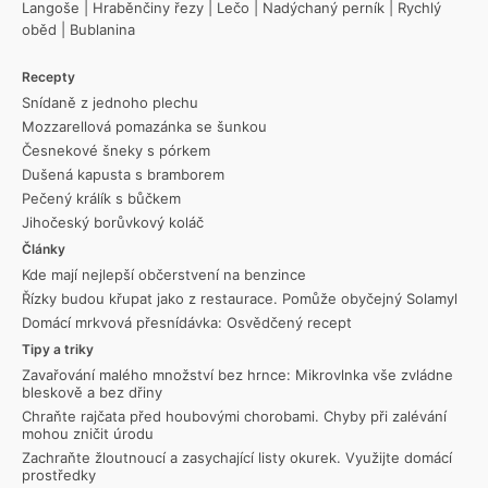
Langoše
|
Hraběnčiny řezy
|
Lečo
|
Nadýchaný perník
|
Rychlý
oběd
|
Bublanina
Recepty
Snídaně z jednoho plechu
Mozzarellová pomazánka se šunkou
Česnekové šneky s pórkem
Dušená kapusta s bramborem
Pečený králík s bůčkem
Jihočeský borůvkový koláč
Články
Kde mají nejlepší občerstvení na benzince
Řízky budou křupat jako z restaurace. Pomůže obyčejný Solamyl
Domácí mrkvová přesnídávka: Osvědčený recept
Tipy a triky
Zavařování malého množství bez hrnce: Mikrovlnka vše zvládne
bleskově a bez dřiny
Chraňte rajčata před houbovými chorobami. Chyby při zalévání
mohou zničit úrodu
Zachraňte žloutnoucí a zasychající listy okurek. Využijte domácí
prostředky