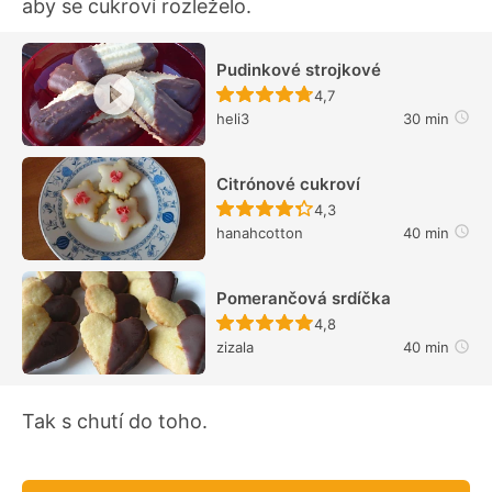
aby se cukroví rozleželo.
Pudinkové strojkové
Recept ještě nebyl hodn
4,7
heli3
30 min
Citrónové cukroví
Recept ještě nebyl hodn
4,3
hanahcotton
40 min
Pomerančová srdíčka
Recept ještě nebyl hodn
4,8
zizala
40 min
Tak s chutí do toho.