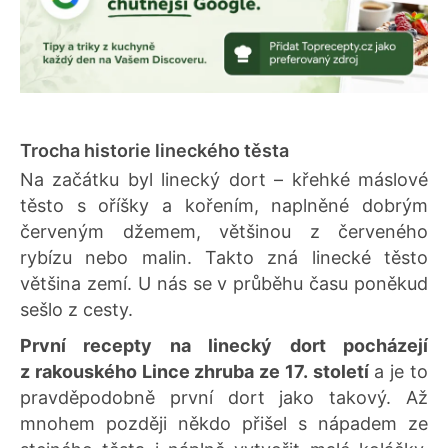
Trocha historie lineckého těsta
Na začátku byl linecký dort – křehké máslové
těsto s oříšky a kořením, naplněné dobrým
červeným džemem, většinou z červeného
rybízu nebo malin. Takto zná linecké těsto
většina zemí. U nás se v průběhu času poněkud
sešlo z cesty.
První recepty na linecký dort pocházejí
z rakouského Lince zhruba ze 17. století
a je to
pravděpodobně první dort jako takový. Až
mnohem později někdo přišel s nápadem ze