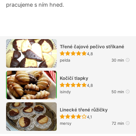
pracujeme s ním hned.
Třené čajové pečivo stříkané
Recept ještě nebyl hodn
4,8
pelda
30 min
Kočičí tlapky
Recept ještě nebyl hodn
4,8
isindy
50 min
Linecké třené růžičky
Recept ještě nebyl hodn
4,1
mersy
72 min