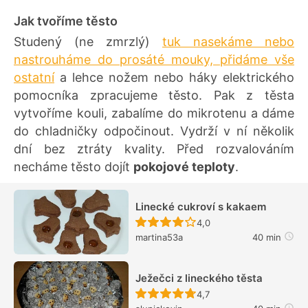
Jak tvoříme těsto
Studený (ne zmrzlý)
tuk nasekáme nebo
nastrouháme do prosáté mouky, přidáme vše
ostatní
a lehce nožem nebo háky elektrického
pomocníka zpracujeme těsto. Pak z těsta
vytvoříme kouli, zabalíme do mikrotenu a dáme
do chladničky odpočinout. Vydrží v ní několik
dní bez ztráty kvality. Před rozvalováním
necháme těsto dojít
pokojové teploty
.
Linecké cukroví s kakaem
Recept ještě nebyl hodn
4,0
martina53a
40 min
Ježečci z lineckého těsta
Recept ještě nebyl hodn
4,7