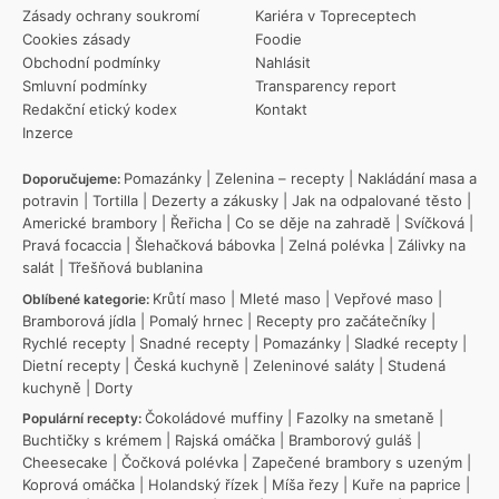
Zásady ochrany soukromí
Kariéra v Topreceptech
Cookies zásady
Foodie
Obchodní podmínky
Nahlásit
Smluvní podmínky
Transparency report
Redakční etický kodex
Kontakt
Inzerce
Pomazánky
|
Zelenina – recepty
|
Nakládání masa a
Doporučujeme:
potravin
|
Tortilla
|
Dezerty a zákusky
|
Jak na odpalované těsto
|
Americké brambory
|
Řeřicha
|
Co se děje na zahradě
|
Svíčková
|
Pravá focaccia
|
Šlehačková bábovka
|
Zelná polévka
|
Zálivky na
salát
|
Třešňová bublanina
Krůtí maso
|
Mleté maso
|
Vepřové maso
|
Oblíbené kategorie:
Bramborová jídla
|
Pomalý hrnec
|
Recepty pro začátečníky
|
Rychlé recepty
|
Snadné recepty
|
Pomazánky
|
Sladké recepty
|
Dietní recepty
|
Česká kuchyně
|
Zeleninové saláty
|
Studená
kuchyně
|
Dorty
Čokoládové muffiny
|
Fazolky na smetaně
|
Populární recepty:
Buchtičky s krémem
|
Rajská omáčka
|
Bramborový guláš
|
Cheesecake
|
Čočková polévka
|
Zapečené brambory s uzeným
|
Koprová omáčka
|
Holandský řízek
|
Míša řezy
|
Kuře na paprice
|