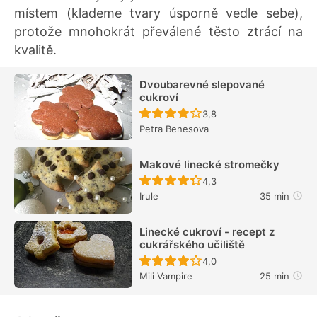
místem (klademe tvary úsporně vedle sebe),
protože mnohokrát převálené těsto ztrácí na
kvalitě.
Dvoubarevné slepované
cukroví
Recept ještě nebyl hodn
3,8
Petra Benesova
Makové linecké stromečky
Recept ještě nebyl hodn
4,3
Irule
35 min
Linecké cukroví - recept z
cukrářského učiliště
Recept ještě nebyl hodn
4,0
Mili Vampire
25 min