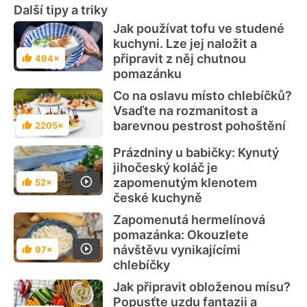
Další tipy a triky
Jak používat tofu ve studené
kuchyni. Lze jej naložit a
připravit z něj chutnou
494×
Hodnocení
pomazánku
Co na oslavu místo chlebíčků?
Vsaďte na rozmanitost a
barevnou pestrost pohoštění
2205×
Hodnocení
Prázdniny u babičky: Kynutý
jihočeský koláč je
zapomenutým klenotem
52×
Hodnocení
české kuchyně
Zapomenutá hermelínová
pomazánka: Okouzlete
návštěvu vynikajícími
97×
Hodnocení
chlebíčky
Jak připravit obloženou mísu?
Popusťte uzdu fantazii a