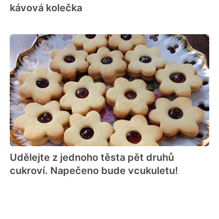
kávová kolečka
Udělejte z jednoho těsta pět druhů
cukroví. Napečeno bude vcukuletu!