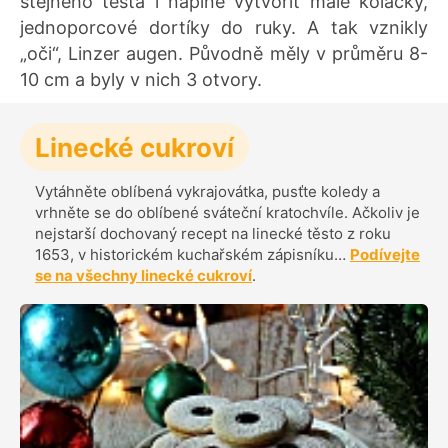
stejného těsta i náplně vytvořit malé koláčky,
jednoporcové dortíky do ruky. A tak vznikly
„oči“, Linzer augen. Původně měly v průměru 8-
10 cm a byly v nich 3 otvory.
Linecké cukroví
Vytáhněte oblíbená vykrajovátka, pusťte koledy a
vrhněte se do oblíbené sváteční kratochvíle. Ačkoliv je
nejstarší dochovaný recept na linecké těsto z roku
1653, v historickém kuchařském zápisníku…
Podívejte
se na všechny linecké cukroví
.