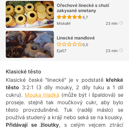
Ořechové linecké s chutí
zakysané smetany
Recept ještě nebyl hodn
4,7
MiskaM
23 min
Linecké mandlové
Recept ještě nebyl hodn
0,0
Eja57
23 min
Klasické těsto
Klasické české "linecké" je v podstatě
křehké
těsto
3:2:1 (3 díly mouky, 2 díly tuku a 1 díl
cukru).
Mouka hladká
(může být i špaldová) se
proseje. stejně tak moučkový cukr, aby bylo
těsto provzdušněné. Tuk (raději máslo) se
používá studený a krájí nebo seká se na kousky.
Přidávají se žloutky
, s celým vejcem ztrácí