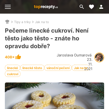
Moje akt
Přejít
Menu
na
vyhledávání
Tipy a triky
Jak na to
Nacházíte
se
Pečeme linecké cukroví. Není
zde:
těsto jako těsto - znáte ho
opravdu dobře?
Jaroslava Oumarová
408×
23.
11.
linecké
linecké těsto
vánoční pečení
Jak na to
2021
cukroví