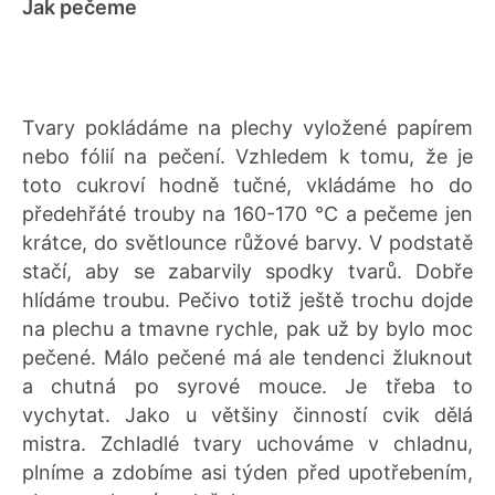
Jak pečeme
Tvary pokládáme na plechy vyložené papírem
nebo fólií na pečení. Vzhledem k tomu, že je
toto cukroví hodně tučné, vkládáme ho do
předehřáté trouby na 160-170 °C a pečeme jen
krátce, do světlounce růžové barvy. V podstatě
stačí, aby se zabarvily spodky tvarů. Dobře
hlídáme troubu. Pečivo totiž ještě trochu dojde
na plechu a tmavne rychle, pak už by bylo moc
pečené. Málo pečené má ale tendenci žluknout
a chutná po syrové mouce. Je třeba to
vychytat. Jako u většiny činností cvik dělá
mistra. Zchladlé tvary uchováme v chladnu,
plníme a zdobíme asi týden před upotřebením,