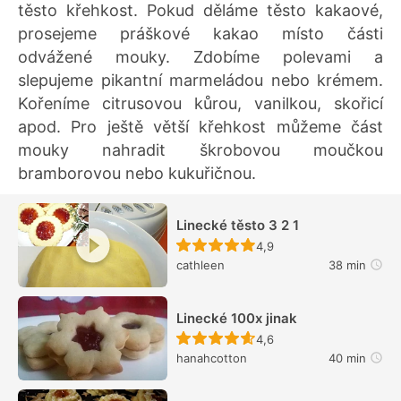
těsto křehkost. Pokud děláme těsto kakaové,
prosejeme práškové kakao místo části
odvážené mouky. Zdobíme polevami a
slepujeme pikantní marmeládou nebo krémem.
Kořeníme citrusovou kůrou, vanilkou, skořicí
apod. Pro ještě větší křehkost můžeme část
mouky nahradit škrobovou moučkou
bramborovou nebo kukuřičnou.
Linecké těsto 3 2 1
Recept ještě nebyl hodn
4,9
cathleen
38 min
Linecké 100x jinak
Recept ještě nebyl hodn
4,6
hanahcotton
40 min