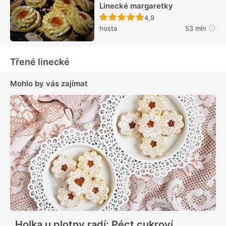
Linecké margaretky
Recept ještě nebyl hodn
4,9
hosta
53 min
Třené linecké
Mohlo by vás zajímat
Holka u plotny radí: Péct cukroví