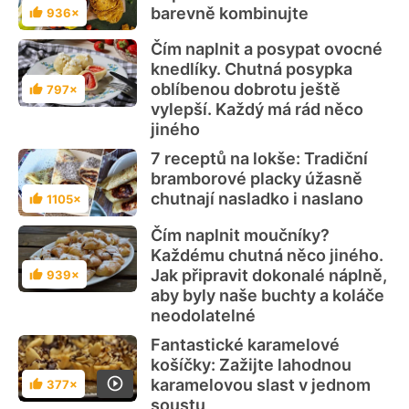
barevně kombinujte
936×
Hodnocení
Čím naplnit a posypat ovocné
knedlíky. Chutná posypka
oblíbenou dobrotu ještě
797×
Hodnocení
vylepší. Každý má rád něco
jiného
7 receptů na lokše: Tradiční
bramborové placky úžasně
chutnají nasladko i naslano
1105×
Hodnocení
Čím naplnit moučníky?
Každému chutná něco jiného.
Jak připravit dokonalé náplně,
939×
Hodnocení
aby byly naše buchty a koláče
neodolatelné
Fantastické karamelové
košíčky: Zažijte lahodnou
karamelovou slast v jednom
377×
Hodnocení
soustu