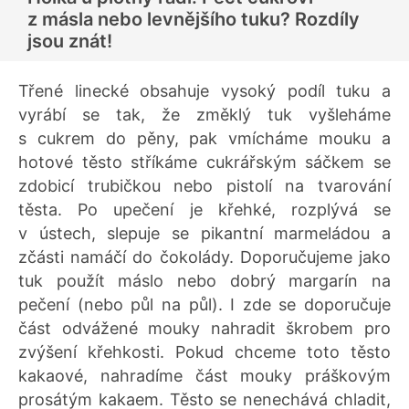
z másla nebo levnějšího tuku? Rozdíly
jsou znát!
Třené linecké obsahuje vysoký podíl tuku a
vyrábí se tak, že změklý tuk vyšleháme
s cukrem do pěny, pak vmícháme mouku a
hotové těsto stříkáme cukrářským sáčkem se
zdobicí trubičkou nebo pistolí na tvarování
těsta. Po upečení je křehké, rozplývá se
v ústech, slepuje se pikantní marmeládou a
zčásti namáčí do čokolády. Doporučujeme jako
tuk použít máslo nebo dobrý margarín na
pečení (nebo půl na půl). I zde se doporučuje
část odvážené mouky nahradit škrobem pro
zvýšení křehkosti. Pokud chceme toto těsto
kakaové, nahradíme část mouky práškovým
prosátým kakaem. Těsto se nenechává chladit,