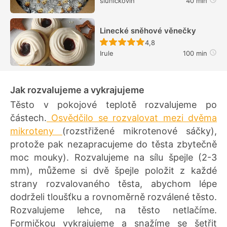
slunickovin
40 min
Linecké sněhové věnečky
Recept ještě nebyl hodn
4,8
Irule
100 min
Jak rozvalujeme a vykrajujeme
Těsto v pokojové teplotě rozvalujeme po
částech.
Osvědčilo se rozvalovat mezi dvěma
mikroteny
(rozstřižené mikrotenové sáčky),
protože pak nezapracujeme do těsta zbytečně
moc mouky). Rozvalujeme na sílu špejle (2-3
mm), můžeme si dvě špejle položit z každé
strany rozvalovaného těsta, abychom lépe
dodrželi tloušťku a rovnoměrně rozválené těsto.
Rozvalujeme lehce, na těsto netlačíme.
Formičkou vykrajujeme a snažíme se šetřit