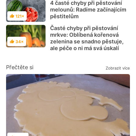
4 časté chyby při pěstování
melounů: Radíme začínajícím
pěstitelům
121×
Hodnocení
Časté chyby při pěstování
mrkve: Oblíbená kořenová
zelenina se snadno pěstuje,
34×
Hodnocení
ale péče o ni má svá úskalí
Přečtěte si
Zobrazit více