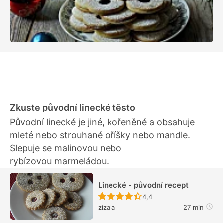
Zkuste původní linecké těsto
Původní linecké je jiné, kořeněné a obsahuje
mleté nebo strouhané oříšky nebo mandle.
Slepuje se malinovou nebo
rybízovou marmeládou.
Linecké - původní recept
Recept ještě nebyl hodn
4,4
zizala
27 min