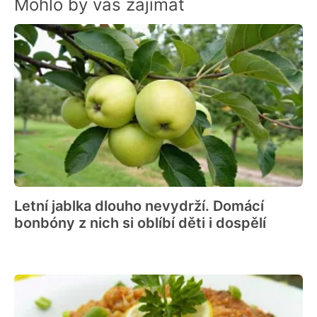
Mohlo by vás zajímat
Letní jablka dlouho nevydrží. Domácí
bonbóny z nich si oblíbí děti i dospělí