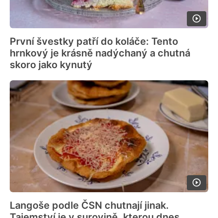
První švestky patří do koláče: Tento
hrnkový je krásně nadýchaný a chutná
skoro jako kynutý
Langoše podle ČSN chutnají jinak.
Tajemství je v surovině, kterou dnes