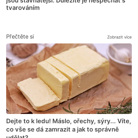
jsou šťavnatější. Důležité je nespěchat s
tvarováním
Přečtěte si
Zobrazit více
Dejte to k ledu! Máslo, ořechy, sýry... Víte,
co vše se dá zamrazit a jak to správně
udělat?