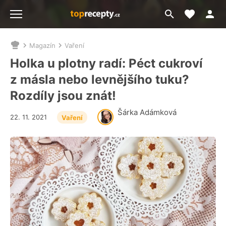
Moje akt
Přejít
Menu
na
vyhledávání
Magazín
Vaření
Nacházíte
se
Holka u plotny radí: Péct cukroví
zde:
z másla nebo levnějšího tuku?
Rozdíly jsou znát!
Šárka Adámková
22. 11. 2021
Vaření