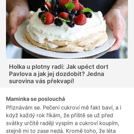
Holka u plotny radí: Jak upéct dort
Pavlova a jak jej dozdobit? Jedna
surovina vás překvapí!
Maminka se poslouchá
Přiznávám se. Pečení cukroví mě fakt baví, a i
když každý rok říkám, že příště se už před
svátky určitě raději vyspím a cukroví koupím,
stejně mi to zase nedá. Kromě toho, že léta