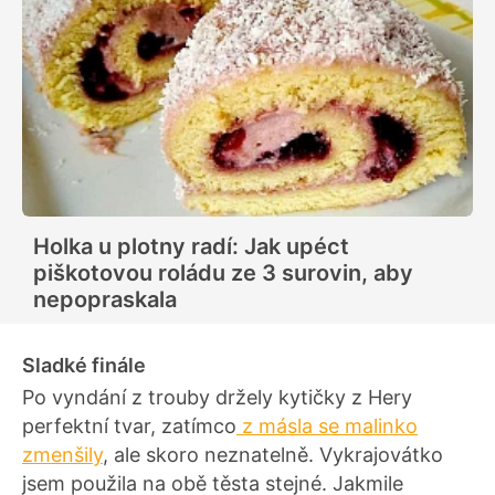
Holka u plotny radí: Jak upéct
piškotovou roládu ze 3 surovin, aby
nepopraskala
Sladké finále
Po vyndání z trouby držely kytičky z Hery
perfektní tvar, zatímco
z másla se malinko
zmenšily
, ale skoro neznatelně. Vykrajovátko
jsem použila na obě těsta stejné. Jakmile