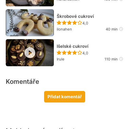
Škrobové cukroví
Recept ještě nebyl hodn
4,0
ilonahen
40 min
Išelské cukroví
Recept ještě nebyl hodn
4,0
Irule
110 min
Komentáře
Přidat komentář