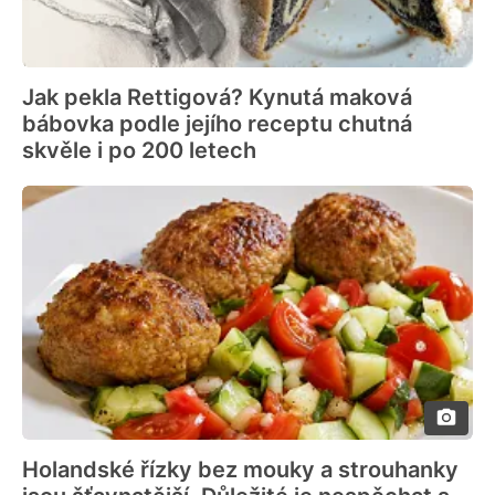
Jak pekla Rettigová? Kynutá maková
bábovka podle jejího receptu chutná
skvěle i po 200 letech
Holandské řízky bez mouky a strouhanky