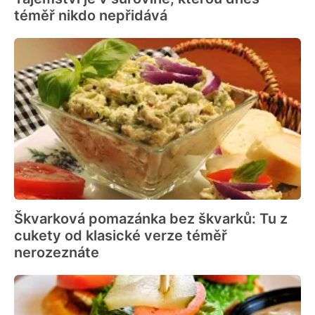
téměř nikdo nepřidává
Škvarková pomazánka bez škvarků: Tu z
cukety od klasické verze téměř
nerozeznáte