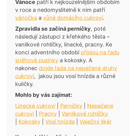
Vánoce
patří k nejkouzelnějším obdobím
v roce a nedomyslitelně k nim patří
vánočka
a
vůně domácího cukroví
.
Zpravidla se začíná perníčky
, poté
následují zástupci z křehkého těsta –
vanilkové rohlíčky, linecké, pracny. Ke
konci adventního období
přijdou na řadu
sněhové pusinky
a kokosky. A
nakonec
dojde řada na nepečené druhy
cukroví
, jakou jsou vosí hnízda a různé
kuličky.
Mohlo by vás zajímat:
Linecké cukroví
|
Perníčky
|
Nepečené
cukroví
|
Pracny
|
Vanilkové rohlíčky
|
Kokosky
|
Vosí hnízda
|
Vaječný likér