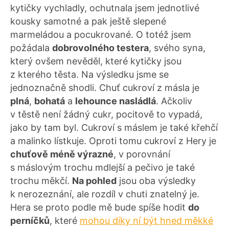
kytičky vychladly, ochutnala jsem jednotlivé
kousky samotné a pak ještě slepené
marmeládou a pocukrované. O totéž jsem
požádala
dobrovolného testera
, svého syna,
který ovšem nevěděl, které kytičky jsou
z kterého těsta. Na výsledku jsme se
jednoznačně shodli. Chuť cukroví z másla je
plná
,
bohatá
a
lehounce nasládlá
. Ačkoliv
v těstě není žádný cukr, pocitově to vypadá,
jako by tam byl. Cukroví s máslem je také křehčí
a malinko lístkuje. Oproti tomu cukroví z Hery je
chuťově méně výrazné
, v porovnání
s máslovým trochu mdlejší a pečivo je také
trochu měkčí.
Na pohled
jsou oba výsledky
k nerozeznání, ale rozdíl v chuti znatelný je.
Hera se proto podle mě bude spíše hodit
do
perníčků
, které
mohou díky ní být hned měkké