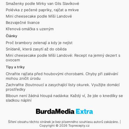
Smaženky podle Mirky van Gils Slavíkové
Polévka z pečené papriky, rajčat a mrkve
Mini cheesecake podle Míši Landové
Bezvaječné lívance
Křenová omáčka s uzeným
Články
Proč brambory zelenají a kdy je nejíst
Snídaně, která zasytí až do oběda
Mini cheesecake podle Míši Landové: Recept na jemný dezert s
ovocem
Tipy a triky
Chraňte rajčata před houbovými chorobami. Chyby při zalévání
mohou zničit úrodu
Zachraňte žloutnoucí a zasychající listy okurek. Využijte domácí
prostředky
Blboun není žádná hloupá nadávka: Každý ví, že jde o knedlíky se
sladkou náplní
Šíření obsahu těchto stránek je bez písemného souhlasu autorů zakázáno. |
Copyright © 2026 Toprecepty.cz