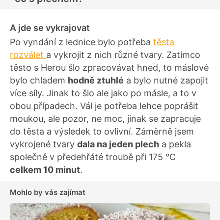
A jde se vykrajovat
Po vyndání z lednice bylo potřeba
těsta
rozválet
a vykrojit z nich různé tvary. Zatímco
těsto s Herou šlo zpracovávat hned, to máslové
bylo chladem
hodně ztuhlé
a bylo nutné zapojit
více síly. Jinak to šlo ale jako po másle, a to v
obou případech. Vál je potřeba lehce poprášit
moukou, ale pozor, ne moc, jinak se zapracuje
do těsta a výsledek to ovlivní. Záměrně jsem
vykrojené tvary
dala na jeden plech
a pekla
společně v předehřáté troubě při 175 °C
celkem 10 minut
.
Mohlo by vás zajímat