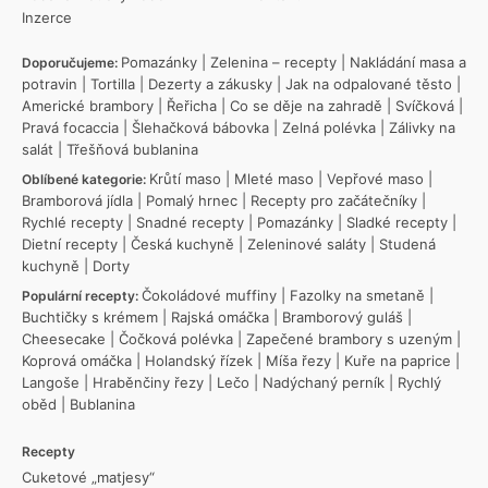
Inzerce
Pomazánky
|
Zelenina – recepty
|
Nakládání masa a
Doporučujeme:
potravin
|
Tortilla
|
Dezerty a zákusky
|
Jak na odpalované těsto
|
Americké brambory
|
Řeřicha
|
Co se děje na zahradě
|
Svíčková
|
Pravá focaccia
|
Šlehačková bábovka
|
Zelná polévka
|
Zálivky na
salát
|
Třešňová bublanina
Krůtí maso
|
Mleté maso
|
Vepřové maso
|
Oblíbené kategorie:
Bramborová jídla
|
Pomalý hrnec
|
Recepty pro začátečníky
|
Rychlé recepty
|
Snadné recepty
|
Pomazánky
|
Sladké recepty
|
Dietní recepty
|
Česká kuchyně
|
Zeleninové saláty
|
Studená
kuchyně
|
Dorty
Čokoládové muffiny
|
Fazolky na smetaně
|
Populární recepty:
Buchtičky s krémem
|
Rajská omáčka
|
Bramborový guláš
|
Cheesecake
|
Čočková polévka
|
Zapečené brambory s uzeným
|
Koprová omáčka
|
Holandský řízek
|
Míša řezy
|
Kuře na paprice
|
Langoše
|
Hraběnčiny řezy
|
Lečo
|
Nadýchaný perník
|
Rychlý
oběd
|
Bublanina
Recepty
Cuketové „matjesy“