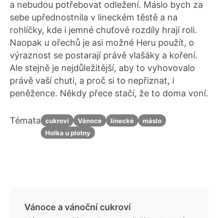
a nebudou potřebovat odležení. Máslo bych za
sebe upřednostnila v lineckém těstě a na
rohlíčky, kde i jemné chuťové rozdíly hrají roli.
Naopak u ořechů je asi možné Heru použít, o
výraznost se postarají právě vlašáky a koření.
Ale stejně je nejdůležitější, aby to vyhovovalo
právě vaší chuti, a proč si to nepřiznat, i
peněžence. Někdy přece stačí, že to doma voní.
Témata
cukroví
Vánoce
linecké
máslo
Holka u plotny
Vánoce a vánoční cukroví