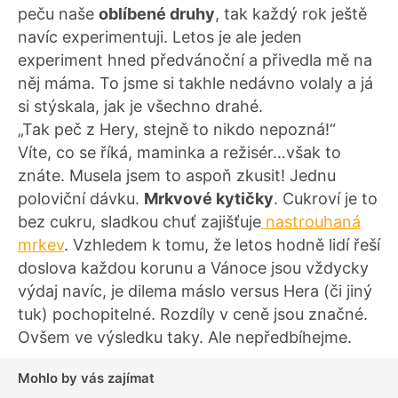
peču naše
oblíbené druhy
, tak každý rok ještě
navíc experimentuji. Letos je ale jeden
experiment hned předvánoční a přivedla mě na
něj máma. To jsme si takhle nedávno volaly a já
si stýskala, jak je všechno drahé.
„Tak peč z Hery, stejně to nikdo nepozná!“
Víte, co se říká, maminka a režisér…však to
znáte. Musela jsem to aspoň zkusit! Jednu
poloviční dávku.
Mrkvové kytičky
. Cukroví je to
bez cukru, sladkou chuť zajišťuje
nastrouhaná
mrkev
. Vzhledem k tomu, že letos hodně lidí řeší
doslova každou korunu a Vánoce jsou vždycky
výdaj navíc, je dilema máslo versus Hera (či jiný
tuk) pochopitelné. Rozdíly v ceně jsou značné.
Ovšem ve výsledku taky. Ale nepředbíhejme.
Mohlo by vás zajímat