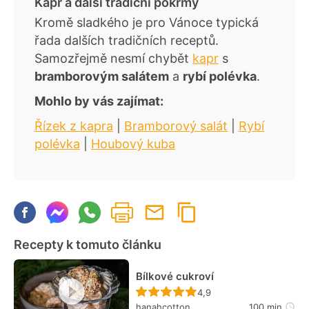
Kapr a další tradiční pokrmy
Kromě sladkého je pro Vánoce typická
řada dalších tradičních receptů.
Samozřejmě nesmí chybět
kapr
s
bramborovým salátem
a
rybí polévka
.
Mohlo by vás zajímat:
Řízek z kapra
|
Bramborový salát
|
Rybí
polévka
|
Houbový kuba
Recepty k tomuto článku
Bílkové cukroví
Recept ještě nebyl hodn
4,9
hanahcotton
100 min