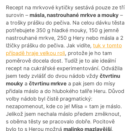
Recept na mrkvové kytičky sestává pouze ze tří
surovin –
másla, nastrouhané mrkve a mouky
–
a trošky prášku do pečiva. Na celou dávku těsta
potřebujete 350 g hladké mouky, 150 g jemně
nastrouhané mrkve, 250 g Hery nebo másla a 2
lžičky prášku do pečiva. Jak vidíte,
tuk v tomto
případě hraje velkou roli
, protože je ho tam
poměrově docela dost. Tudíž je to ale ideální
recept na cukrářské experimentování. Odvážila
jsem tedy zvlášť do dvou nádob vždy
čtvrtinu
mouky
a
čtvrtinu mrkve
a pak jsem do mísy
přidala máslo a do hlubokého talíře Heru. Důvod
volby nádob byl čistě pragmatický:
nezapomenout, kde co je! Mísa = tam je máslo.
Jelikož jsem nechala máslo předem změknout,
s oběma těsty se pracovalo dobře. Pocitově
bylo to s Herou možná
malinko mazlavější
,