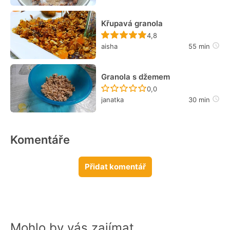
Křupavá granola
Recept ještě nebyl hodn
4,8
aisha
55 min
Granola s džemem
Recept ještě nebyl hodn
0,0
janatka
30 min
Komentáře
Přidat komentář
Mohlo by vás zajímat