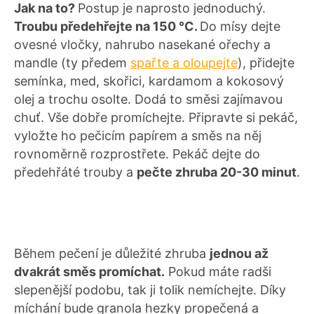
Jak na to?
Postup je naprosto jednoduchý.
Troubu předehřejte na 150 °C.
Do mísy dejte
ovesné vločky, nahrubo nasekané ořechy a
mandle (ty předem
spařte a oloupejte
), přidejte
semínka, med, skořici, kardamom a kokosový
olej a trochu osolte. Dodá to směsi zajímavou
chuť. Vše dobře promíchejte. Připravte si pekáč,
vyložte ho pečicím papírem a směs na něj
rovnoměrně rozprostřete. Pekáč dejte do
předehřáté trouby a
pečte zhruba 20-30 minut
.
Během pečení je důležité zhruba
jednou až
dvakrát směs promíchat.
Pokud máte radši
slepenější podobu, tak ji tolik nemíchejte. Díky
míchání bude granola hezky propečená a