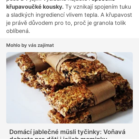
křupavoučké kousky.
Ty vznikají spojením tuku
a sladkých ingrediencí vlivem tepla. A křupavost
je právě důvodem pro to, proč je granola tolik
oblíbená.
Mohlo by vás zajímat
Domácí jablečné müsli tyčinky: Voňavá