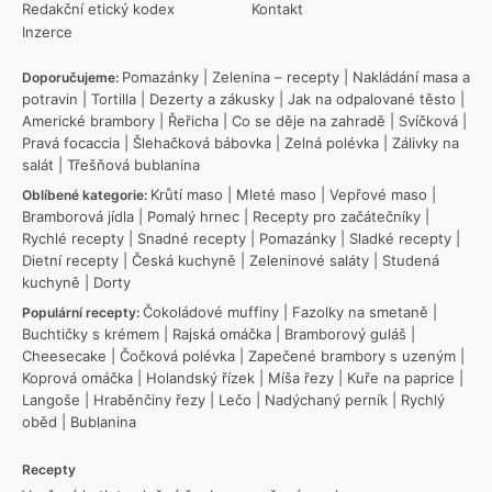
Redakční etický kodex
Kontakt
Inzerce
Pomazánky
|
Zelenina – recepty
|
Nakládání masa a
Doporučujeme:
potravin
|
Tortilla
|
Dezerty a zákusky
|
Jak na odpalované těsto
|
Americké brambory
|
Řeřicha
|
Co se děje na zahradě
|
Svíčková
|
Pravá focaccia
|
Šlehačková bábovka
|
Zelná polévka
|
Zálivky na
salát
|
Třešňová bublanina
Krůtí maso
|
Mleté maso
|
Vepřové maso
|
Oblíbené kategorie:
Bramborová jídla
|
Pomalý hrnec
|
Recepty pro začátečníky
|
Rychlé recepty
|
Snadné recepty
|
Pomazánky
|
Sladké recepty
|
Dietní recepty
|
Česká kuchyně
|
Zeleninové saláty
|
Studená
kuchyně
|
Dorty
Čokoládové muffiny
|
Fazolky na smetaně
|
Populární recepty:
Buchtičky s krémem
|
Rajská omáčka
|
Bramborový guláš
|
Cheesecake
|
Čočková polévka
|
Zapečené brambory s uzeným
|
Koprová omáčka
|
Holandský řízek
|
Míša řezy
|
Kuře na paprice
|
Langoše
|
Hraběnčiny řezy
|
Lečo
|
Nadýchaný perník
|
Rychlý
oběd
|
Bublanina
Recepty