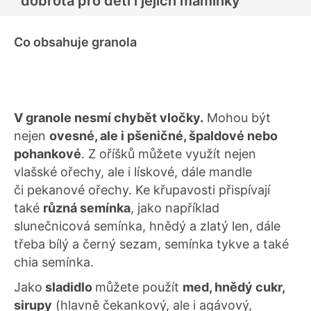
dobrota pro děti i jejich maminky
Co obsahuje granola
V granole nesmí chybět vločky.
Mohou být
nejen
ovesné, ale i pšeničné, špaldové nebo
pohankové
. Z oříšků můžete využít nejen
vlašské ořechy, ale i lískové, dále mandle
či pekanové ořechy. Ke křupavosti přispívají
také
různá semínka
, jako například
slunečnicová semínka, hnědý a zlatý len, dále
třeba bílý a černý sezam, semínka tykve a také
chia semínka.
Jako
sladidlo
můžete použít
med, hnědý cukr,
sirupy
(hlavně čekankový, ale i agávový,