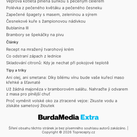
Vepřová kotleta plněná šunkou s pečeným celerem
Polévka z pečeného květáku a pečeného česneku
Zapečené špagety s masem, zeleninou a sýrem
Česnekové kuře s žampionovou nádivkou
Bublanina III
Brambory se špekáčky na pivu
Články
Recept na mražený tvarohový krém
Co odstraní zápach z lednice
Skladování citronů: Kdy je nechat při pokojové teplotě
Tipy a triky
Ani olej, ani smetana: Díky bílému vínu bude vaše kuřecí maso
křehké a šťavnaté
Už žádná majonéza v bramborovém salátu. Nahraďte ji odvarem
z masa pro plnější chuť
Proč vyměnit volské oko za ztracené vejce: Zkuste vodu a
získáte sametový žloutek
Šíření obsahu těchto stránek je bez písemného souhlasu autorů zakázáno. |
Copyright © 2026 Toprecepty.cz