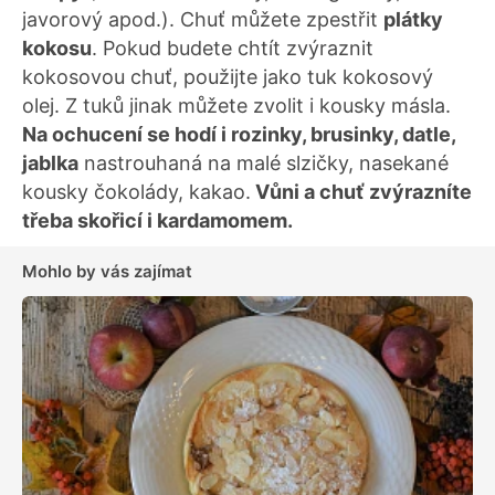
javorový apod.). Chuť můžete zpestřit
plátky
kokosu
. Pokud budete chtít zvýraznit
kokosovou chuť, použijte jako tuk kokosový
olej. Z tuků jinak můžete zvolit i kousky másla.
Na ochucení se hodí i rozinky, brusinky, datle,
jablka
nastrouhaná na malé slzičky, nasekané
kousky čokolády, kakao.
Vůni a chuť zvýrazníte
třeba skořicí i kardamomem.
Mohlo by vás zajímat