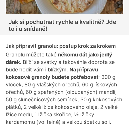
Jak si pochutnat rychle a kvalitně? Jde
to i u snídaně!
Jak připravit granolu: postup krok za krokem
Granolu můžete také
někomu dát jako jedlý
dárek
. Blíží se svátky a takováhle dobrota se
bude hodit vám i blízkým.
Na přípravu
kokosové granoly budete potřebovat
: 300 g
vloček, 80 g vlašských ořechů, 60 g lískových
ořechů, 60 g spařených (oloupaných) mandlí,
50 g slunečnicových semínek, 30 g kokosových
plátků, 2 velké lžíce kokosového oleje, 2 velké
lžíce medu, 1 lžička skořice, ½ lžičky
kardamomu (volitelné) a velkou špetku soli.