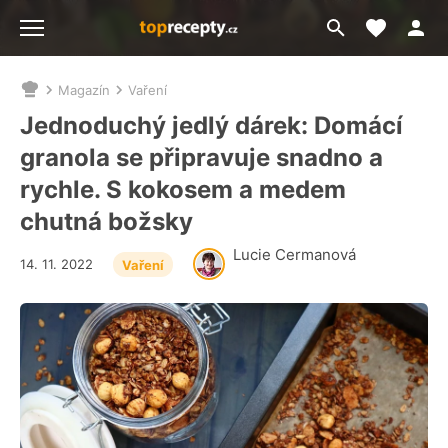
Moje akt
Přejít
Menu
na
vyhledávání
Magazín
Vaření
Nacházíte
se
Jednoduchý jedlý dárek: Domácí
zde:
granola se připravuje snadno a
rychle. S kokosem a medem
chutná božsky
Lucie Cermanová
14. 11. 2022
Vaření