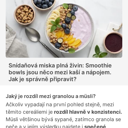
Snídaňová miska plná živin: Smoothie
bowls jsou něco mezi kaší a nápojem.
Jak je správně připravit?
Jaký je rozdíl mezi granolou a müsli?
Ačkoliv vypadají na první pohled stejně, mezi
těmito cereáliemi je
rozdíl hlavně v konzistenci.
Müsli většinou bývá sypané, zatímco granola se
peče a v jejím výsledku najdete i
spečené