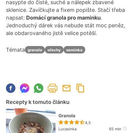
nasypte do čisté, suché a nálepek zbavené
sklenice. Zavíčkujte a fixem popište. Stačí třeba
napsat:
Domácí granola pro maminku
.
Jednoduchý dárek vás nebude stát moc peněz,
ale obdarovaného jistě velice potěší.
Témata
granola
ořechy
semínka
Recepty k tomuto článku
Granola
Recept ještě nebyl hodn
4,5
Lucasinka
65 min