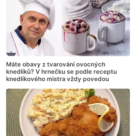
Máte obavy z tvarování ovocných
knedlíků? V hrnečku se podle receptu
knedlíkového mistra vždy povedou