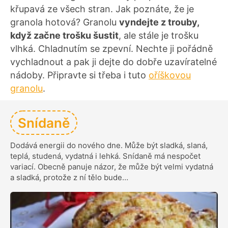
křupavá ze všech stran. Jak poznáte, že je
granola hotová? Granolu
vyndejte z trouby,
když začne trošku šustit
, ale stále je trošku
vlhká. Chladnutím se zpevní. Nechte ji pořádně
vychladnout a pak ji dejte do dobře uzavíratelné
nádoby. Připravte si třeba i tuto
oříškovou
granolu
.
Snídaně
Dodává energii do nového dne. Může být sladká, slaná,
teplá, studená, vydatná i lehká. Snídaně má nespočet
variací. Obecně panuje názor, že může být velmi vydatná
a sladká, protože z ní tělo bude…