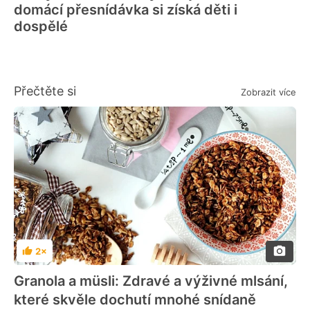
domácí přesnídávka si získá děti i
dospělé
Přečtěte si
Zobrazit více
2×
Hodnocení
Granola a müsli: Zdravé a výživné mlsání,
které skvěle dochutí mnohé snídaně