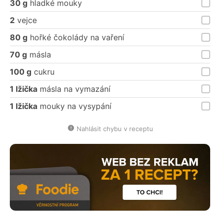
30 g
hladké mouky
2
vejce
80 g
hořké čokolády na vaření
70 g
másla
100 g
cukru
1 lžička
másla na vymazání
1 lžička
mouky na vysypání
Nahlásit chybu v receptu