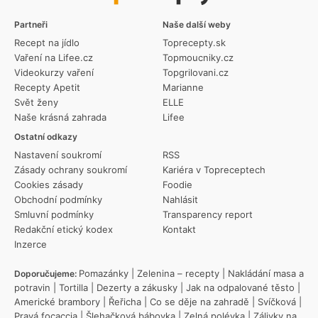
Partneři
Naše další weby
Recept na jídlo
Toprecepty.sk
Vaření na Lifee.cz
Topmoucniky.cz
Videokurzy vaření
Topgrilovani.cz
Recepty Apetit
Marianne
Svět ženy
ELLE
Naše krásná zahrada
Lifee
Ostatní odkazy
Nastavení soukromí
RSS
Zásady ochrany soukromí
Kariéra v Topreceptech
Cookies zásady
Foodie
Obchodní podmínky
Nahlásit
Smluvní podmínky
Transparency report
Redakční etický kodex
Kontakt
Inzerce
Pomazánky
|
Zelenina – recepty
|
Nakládání masa a
Doporučujeme:
potravin
|
Tortilla
|
Dezerty a zákusky
|
Jak na odpalované těsto
|
Americké brambory
|
Řeřicha
|
Co se děje na zahradě
|
Svíčková
|
Pravá focaccia
|
Šlehačková bábovka
|
Zelná polévka
|
Zálivky na