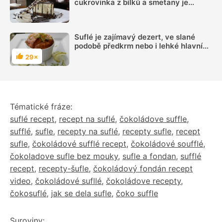
cukrovinka z bílků a smetany je
nadýchaná jako obláček a snadno si ji
můžete připravit i doma
Suflé je zajímavý dezert, ve slané
podobě předkrm nebo i lehké hlavní
jídlo. S našimi radami z něj nemusíte
29×
Hodnocení
mít obavy
Tématické fráze:
suflé recept
,
recept na suflé
,
čokoládove suffle
,
sufflé
,
sufle
,
recepty na suflé
,
recepty sufle
,
recept
sufle
,
čokoládové sufflé recept
,
čokoládové soufflé
,
čokoladove sufle bez mouky
,
sufle a fondan
,
sufflé
recept
,
recepty-šufle
,
čokoládový fondán recept
video
,
čokoládové sufllé
,
čokoládove recepty
,
čokosuflé
,
jak se dela sufle
,
čoko suffle
Suroviny: