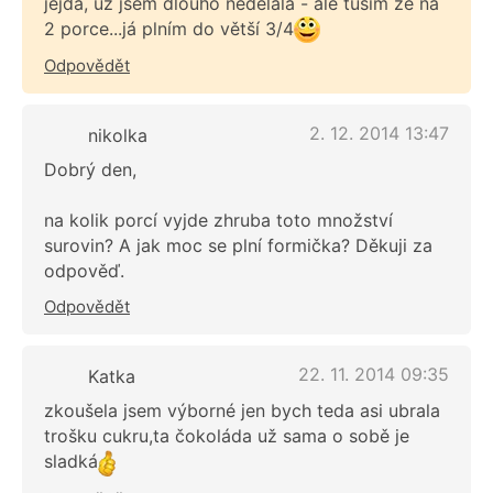
jejda, už jsem dlouho nedělala - ale tuším že na
2 porce...já plním do větší 3/4
Odpovědět
2. 12. 2014 13:47
nikolka
Dobrý den,
na kolik porcí vyjde zhruba toto množství
surovin? A jak moc se plní formička? Děkuji za
odpověď.
Odpovědět
22. 11. 2014 09:35
Katka
zkoušela jsem výborné jen bych teda asi ubrala
trošku cukru,ta čokoláda už sama o sobě je
sladká