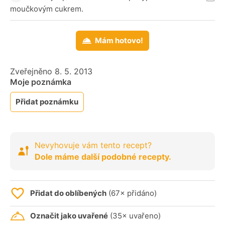
moučkovým cukrem.
Mám hotovo!
Zveřejněno 8. 5. 2013
Moje poznámka
Přidat poznámku
Nevyhovuje vám tento recept?
Dole máme další podobné recepty.
Přidat do oblíbených
(67× přidáno)
Označit jako uvařené
(35× uvařeno)