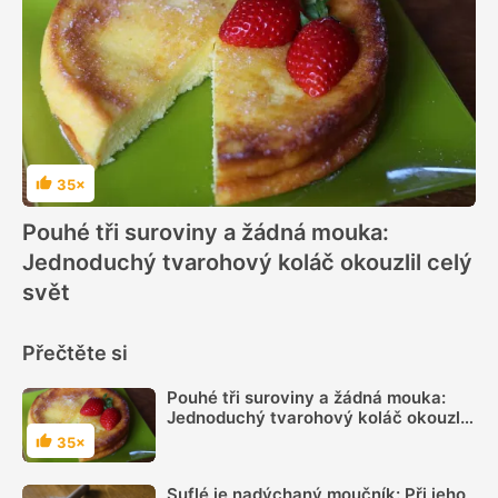
35×
Hodnocení
Pouhé tři suroviny a žádná mouka:
Jednoduchý tvarohový koláč okouzlil celý
svět
Přečtěte si
Pouhé tři suroviny a žádná mouka:
Jednoduchý tvarohový koláč okouzlil
celý svět
35×
Hodnocení
Suflé je nadýchaný moučník: Při jeho