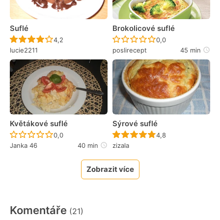
Suflé
Brokolicové suflé
Recept ještě nebyl hodnocen
Recept ještě nebyl 
4,2
0,0
lucie2211
poslirecept
45 min
Květákové suflé
Sýrové suflé
Recept ještě nebyl hodnocen
Recept ještě nebyl 
0,0
4,8
Janka 46
40 min
zizala
Zobrazit více
Komentáře
(21)