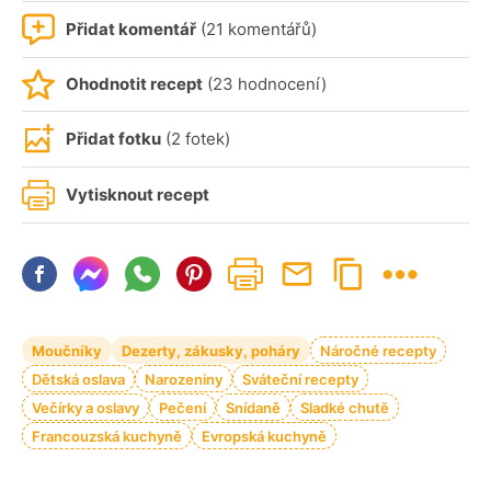
Přidat komentář
(21 komentářů)
Ohodnotit recept
(23 hodnocení)
Přidat fotku
(2 fotek)
Vytisknout recept
Moučníky
Dezerty, zákusky, poháry
Náročné recepty
Dětská oslava
Narozeniny
Sváteční recepty
Večírky a oslavy
Pečení
Snídaně
Sladké chutě
Francouzská kuchyně
Evropská kuchyně