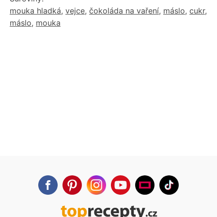
mouka hladká
,
vejce
,
čokoláda na vaření
,
máslo
,
cukr
,
máslo
,
mouka