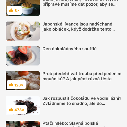
přípravě musíme dát pozor, aby se
nesrazil
8×
Hodnocení
Japonské lívance jsou nadýchané
jako obláček, když dodržíte tento
postup
Den čokoládového soufflé
Proč předehřívat troubu před pečením
moučníků? A jak péct různá těsta
128×
Hodnocení
Jak rozpustit čokoládu ve vodní lázni?
Zvládneme to snadno, ale do
čokolády se nesmí dostat ani kapka
473×
Hodnocení
vody
Ptačí mléko: Slavná polská