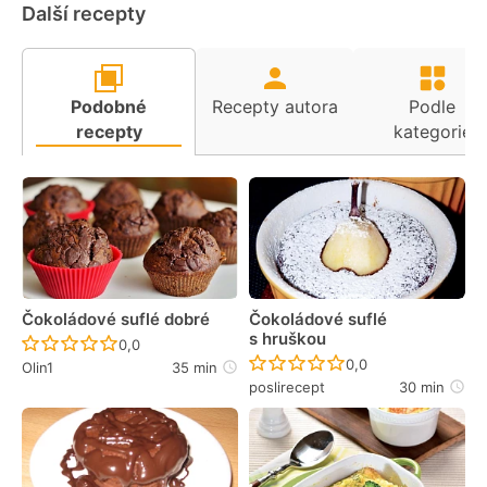
Další recepty
Podobné
Recepty autora
Podle
recepty
kategorie
Čokoládové suflé dobré
Čokoládové suflé
s hruškou
Recept ještě nebyl hodnocen
0,0
Recept ještě nebyl 
0,0
Olin1
35 min
poslirecept
30 min