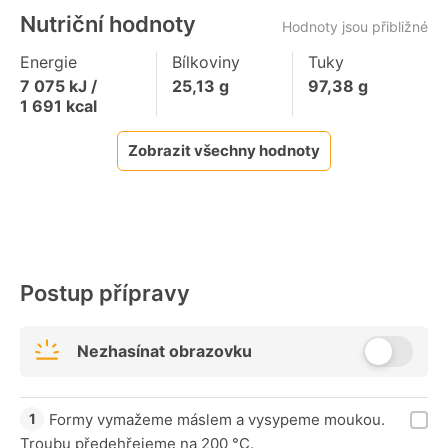
Nutriční hodnoty
Hodnoty jsou přibližné
Energie
Bílkoviny
Tuky
7 075
kJ /
25,13
g
97,38
g
1 691
kcal
Zobrazit všechny hodnoty
Postup přípravy
Nezhasínat obrazovku
Formy vymažeme máslem a vysypeme moukou.
Troubu předehřejeme na 200 °C.