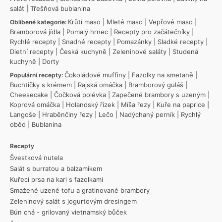
salát
|
Třešňová bublanina
Krůtí maso
|
Mleté maso
|
Vepřové maso
|
Oblíbené kategorie:
Bramborová jídla
|
Pomalý hrnec
|
Recepty pro začátečníky
|
Rychlé recepty
|
Snadné recepty
|
Pomazánky
|
Sladké recepty
|
Dietní recepty
|
Česká kuchyně
|
Zeleninové saláty
|
Studená
kuchyně
|
Dorty
Čokoládové muffiny
|
Fazolky na smetaně
|
Populární recepty:
Buchtičky s krémem
|
Rajská omáčka
|
Bramborový guláš
|
Cheesecake
|
Čočková polévka
|
Zapečené brambory s uzeným
|
Koprová omáčka
|
Holandský řízek
|
Míša řezy
|
Kuře na paprice
|
Langoše
|
Hraběnčiny řezy
|
Lečo
|
Nadýchaný perník
|
Rychlý
oběd
|
Bublanina
Recepty
Švestková nutela
Salát s burratou a balzamikem
Kuřecí prsa na kari s fazolkami
Smažené uzené tofu a gratinované brambory
Zeleninový salát s jogurtovým dresingem
Bún chả - grilovaný vietnamský bůček