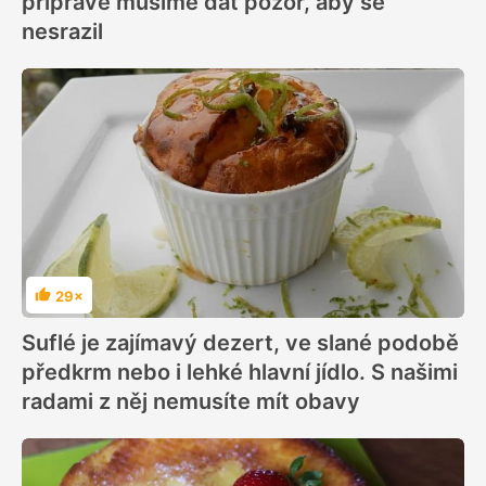
přípravě musíme dát pozor, aby se
nesrazil
29×
Hodnocení
Suflé je zajímavý dezert, ve slané podobě
předkrm nebo i lehké hlavní jídlo. S našimi
radami z něj nemusíte mít obavy