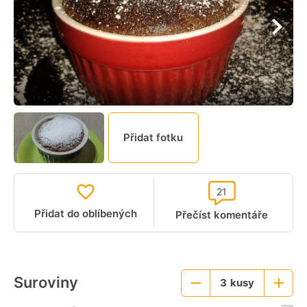
Přidat fotku
21
Přidat do oblíbených
Přečíst komentáře
Suroviny
3
kusy
Menší
Větší
porce
porce