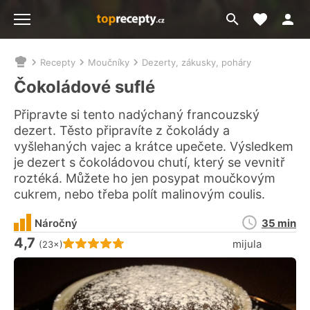
Moje akt
Přejít
Menu
na
vyhledávání
Recepty
Moučníky
Dezerty, zákusky, poháry
Nacházíte
se
Čokoládové suflé
zde:
Připravte si tento nadýchaný francouzský
dezert. Těsto připravíte z čokolády a
vyšlehaných vajec a krátce upečete. Výsledkem
je dezert s čokoládovou chutí, který se vevnitř
roztéká. Můžete ho jen posypat moučkovým
cukrem, nebo třeba polít malinovým coulis.
Doba
Náročný
35 min
přípravy
4,7
Hodnocení receptu je
mijula
(23×)