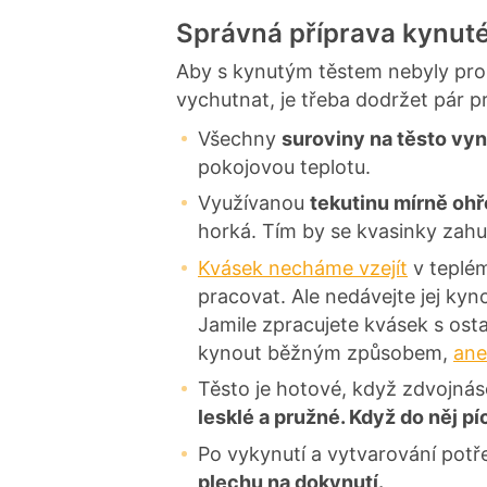
Správná příprava kynuté
Aby s kynutým těstem nebyly pro
vychutnat, je třeba dodržet pár p
Všechny
suroviny na těsto vyn
pokojovou teplotu.
Využívanou
tekutinu mírně oh
horká. Tím by se kvasinky zahub
Kvásek necháme vzejít
v teplém
pracovat. Ale nedávejte jej kyn
Jamile zpracujete kvásek s ost
kynout běžným způsobem,
ane
Těsto je hotové, když zdvojnás
lesklé a pružné. Když do něj 
Po vykynutí a vytvarování potř
plechu na dokynutí.