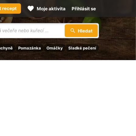
t recept
Moje aktivita
Přihlásit se
Hledat
uchyně
Pomazánka
Omáčky
Sladké pečení