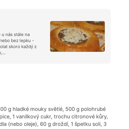
u nás stále na
 nebo bez lepku -
lat skoro každý z
y,…
00 g hladké mouky světlé, 500 g polohrubé
ce, 1 vanilkový cukr, trochu citronové kůry,
la (nebo oleje), 60 g droždí, 1 špetku soli, 3