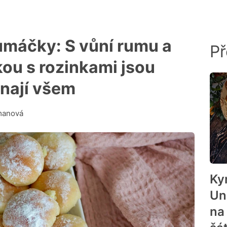
umáčky: S vůní rumu a
Př
ou s rozinkami jsou
nají všem
manová
Ky
Un
na 