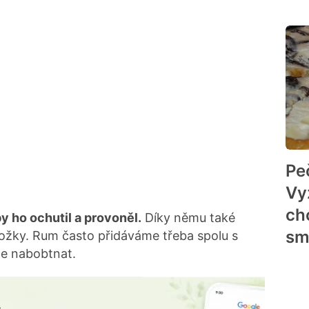
Pe
Vy
ch
y ho ochutil a provoněl.
Díky němu také
sm
ožky. Rum často přidáváme třeba spolu s
e nabobtnat.