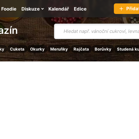
Přida
Foodie
Diskuze
Kalendář
Edice
Vyhledávání
azín
ky
Cuketa
Okurky
Meruňky
Rajčata
Borůvky
Studená k