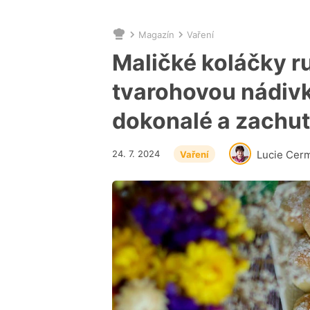
Magazín
Vaření
Nacházíte
se
Maličké koláčky r
zde:
tvarohovou nádivk
dokonalé a zachut
24. 7. 2024
Lucie Cer
Vaření