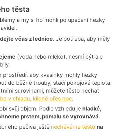
ho těsta
blémy a my si ho mohli po upečení hezky
ravidel.
dejte včas z lednice.
Je potřeba, aby měly
řejeme
(voda nebo mléko), nesmí být ale
ily.
 prostředí, aby kvasinky mohly hezky
out do běžné trouby, stačí pokojová teplota.
atními surovinami, můžete těsto nechat
bo v chladu, klidně přes noc
.
obí svůj objem. Podle vzhledu je
hladké,
píchneme prstem, pomalu se vyrovnává.
ebného pečiva ještě
necháváme těsto
na