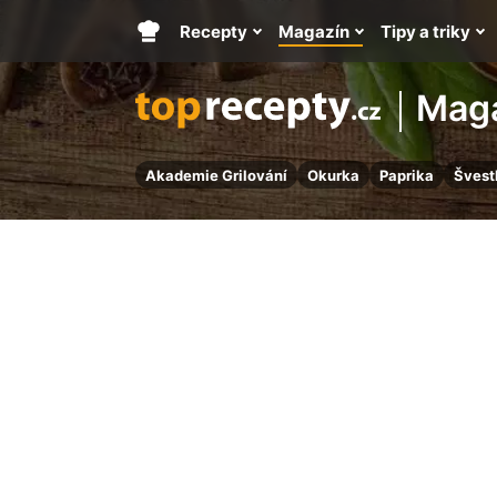
Recepty
Magazín
Tipy a triky
Hlavní
stránka
Mag
Akademie Grilování
Okurka
Paprika
Švest