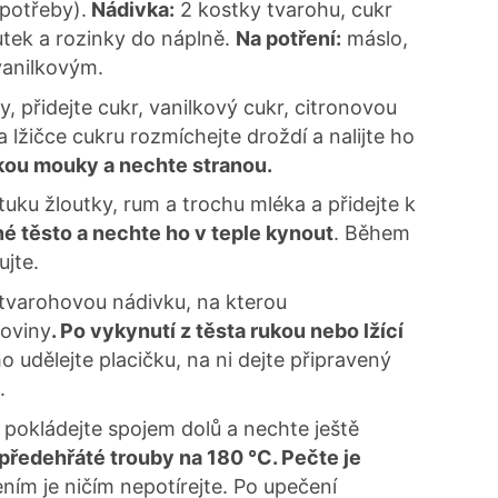
potřeby).
Nádivka:
2 kostky tvarohu, cukr
outek a rozinky do náplně.
Na potření:
máslo,
vanilkovým.
 přidejte cukr, vanilkový cukr, citronovou
a lžičce cukru rozmíchejte droždí a nalijte ho
kou mouky a nechte stranou.
uku žloutky, rum a trochu mléka a přidejte k
é těsto a nechte ho v teple kynout
. Během
ujte.
 tvarohovou nádivku, na kterou
oviny
. Po vykynutí z těsta rukou nebo lžící
o udělejte placičku, na ni dejte připravený
.
pokládejte spojem dolů a nechte ještě
předehřáté trouby na 180 °C. Pečte je
ním je ničím nepotírejte. Po upečení