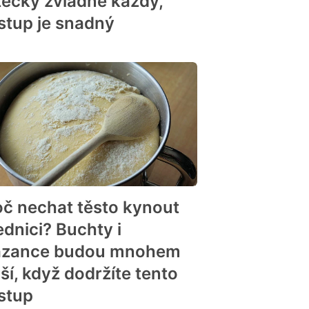
tečky zvládne každý,
stup je snadný
oč nechat těsto kynout
ednici? Buchty i
zance budou mnohem
ší, když dodržíte tento
stup