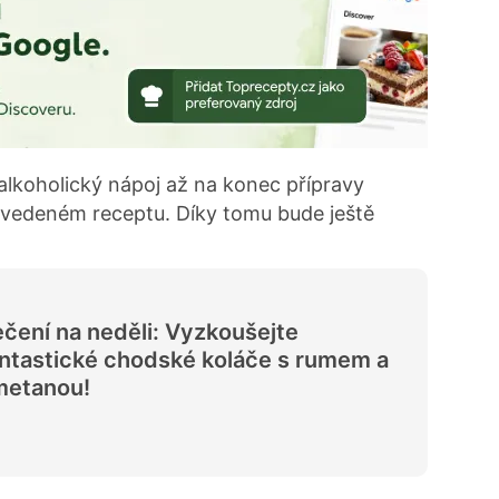
 alkoholický nápoj až na konec přípravy
e uvedeném receptu. Díky tomu bude ještě
čení na neděli: Vyzkoušejte
ntastické chodské koláče s rumem a
metanou!