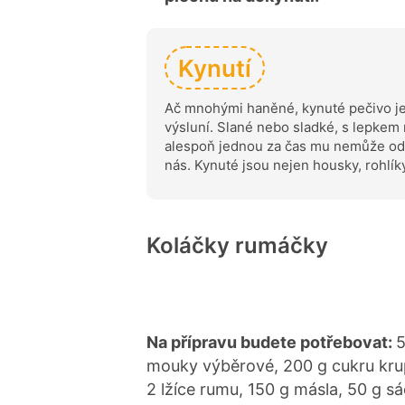
Kynutí
Ač mnohými haněné, kynuté pečivo je 
výsluní. Slané nebo sladké, s lepkem
alespoň jednou za čas mu nemůže odo
nás. Kynuté jsou nejen housky, rohlík
Koláčky rumáčky
Na přípravu budete potřebovat:
5
mouky výběrové, 200 g cukru krupi
2 lžíce rumu, 150 g másla, 50 g sád