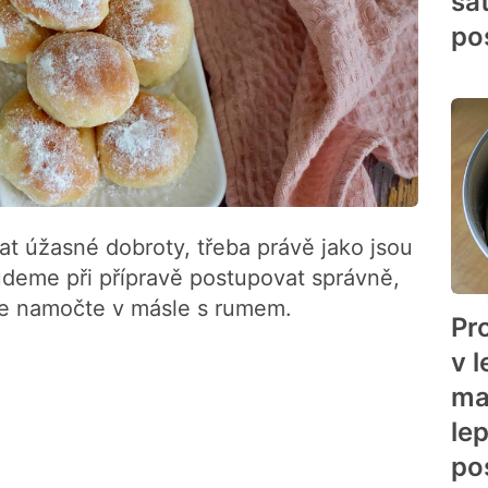
šá
po
at úžasné dobroty, třeba právě jako jsou
udeme při přípravě postupovat správně,
 je namočte v másle s rumem.
Pr
v l
ma
lep
po