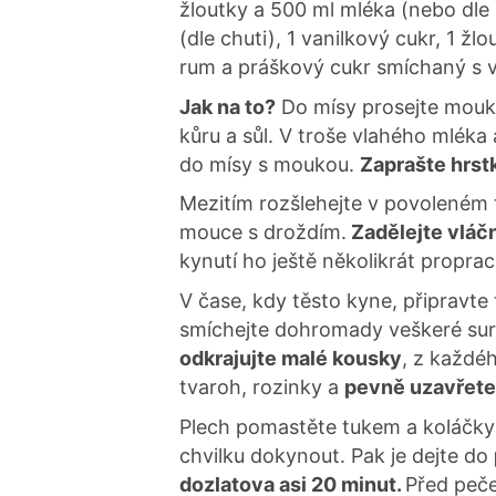
žloutky a 500 ml mléka (nebo dle 
(dle chuti), 1 vanilkový cukr, 1 žl
rum a práškový cukr smíchaný s 
Jak na to?
Do mísy prosejte mouky,
kůru a sůl. V troše vlahého mléka 
do mísy s moukou.
Zaprašte hrst
Mezitím rozšlehejte v povoleném t
mouce s droždím.
Zadělejte vláčn
kynutí ho ještě několikrát proprac
V čase, kdy těsto kyne, připravte
smíchejte dohromady veškeré sur
odkrajujte malé kousky
, z každéh
tvaroh, rozinky a
pevně uzavřete
Plech pomastěte tukem a koláčky 
chvilku dokynout. Pak je dejte do
dozlatova asi 20 minut.
Před peče