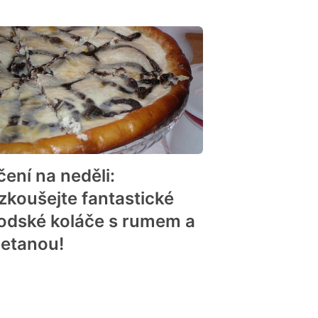
čení na neděli:
zkoušejte fantastické
odské koláče s rumem a
etanou!