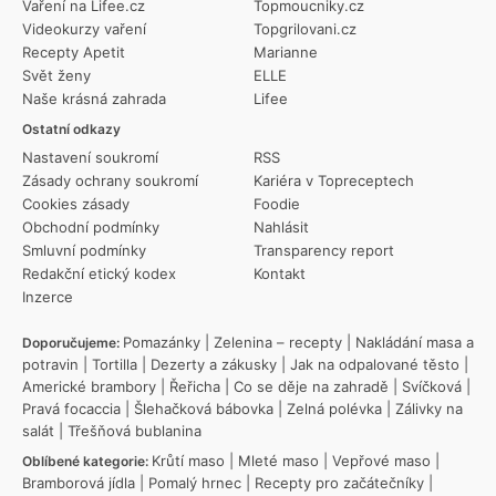
Vaření na Lifee.cz
Topmoucniky.cz
Videokurzy vaření
Topgrilovani.cz
Recepty Apetit
Marianne
Svět ženy
ELLE
Naše krásná zahrada
Lifee
Ostatní odkazy
Nastavení soukromí
RSS
Zásady ochrany soukromí
Kariéra v Topreceptech
Cookies zásady
Foodie
Obchodní podmínky
Nahlásit
Smluvní podmínky
Transparency report
Redakční etický kodex
Kontakt
Inzerce
Pomazánky
|
Zelenina – recepty
|
Nakládání masa a
Doporučujeme:
potravin
|
Tortilla
|
Dezerty a zákusky
|
Jak na odpalované těsto
|
Americké brambory
|
Řeřicha
|
Co se děje na zahradě
|
Svíčková
|
Pravá focaccia
|
Šlehačková bábovka
|
Zelná polévka
|
Zálivky na
salát
|
Třešňová bublanina
Krůtí maso
|
Mleté maso
|
Vepřové maso
|
Oblíbené kategorie:
Bramborová jídla
|
Pomalý hrnec
|
Recepty pro začátečníky
|