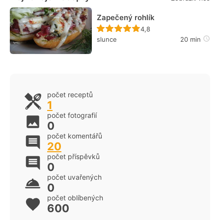
Zapečený rohlík
Recept ještě nebyl hodn
4,8
slunce
20 min
počet receptů
1
počet fotografií
0
počet komentářů
20
počet příspěvků
0
počet uvařených
0
počet oblíbených
600