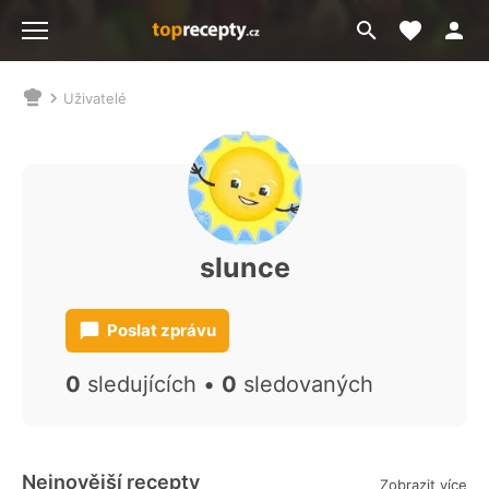
Moje akt
Přejít
Menu
na
vyhledávání
Uživatelé
Nacházíte
se
zde:
slunce
Poslat zprávu
0
sledujících •
0
sledovaných
Nejnovější recepty
Zobrazit více