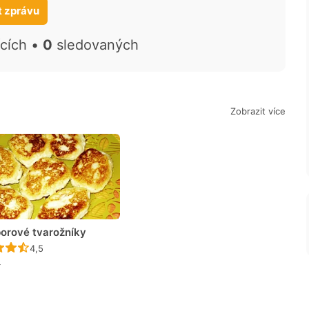
t zprávu
ících •
0
sledovaných
Zobrazit více
orové tvarožníky
Recept ještě nebyl hodnocen
4,5
4