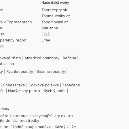
Naše další weby
ce
Toprecepty.sk
Topmoucniky.cz
ra v Topreceptech
Topgrilovani.cz
ie
Marianne
sit
ELLE
parency report
Lifee
kt
ované těsto
|
Americké brambory
|
Řeřicha
|
ublanina
ky
|
Rychlé recepty
|
Snadné recepty
|
|
Cheesecake
|
Čočková polévka
|
Zapečené
ečo
|
Nadýchaný perník
|
Rychlý oběd
|
 triky
aňte žloutnoucí a zasychající listy okurek.
jte domácí prostředky
n není žádná hloupá nadávka: Každý ví, že