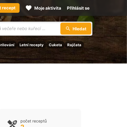
t recept
Moje aktivita
Přihlásit se
Hledat
rilování
Letní recepty
Cuketa
Rajčata
počet receptů