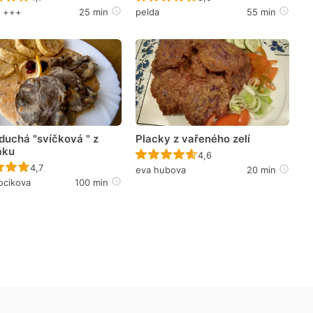
a +++
25 min
pelda
55 min
duchá "svíčková " z
Placky z vařeného zelí
áku
Recept ještě nebyl hodno
4,6
Recept ještě nebyl hodnocen
4,7
eva hubova
20 min
ocikova
100 min