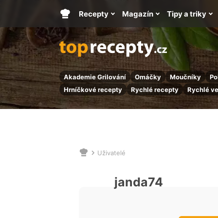
Recepty
Magazín
Tipy a triky
Hlavní
stránka
Akademie Grilování
Omáčky
Moučníky
Po
Hrníčkové recepty
Rychlé recepty
Rychlé v
Uživatelé
Nacházíte
se
zde:
janda74