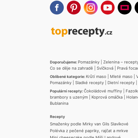
Pomazánky
|
Zelenina – recept
Doporučujeme:
Co se děje na zahradě
|
Svíčková
|
Pravá foca
Krůtí maso
|
Mleté maso
|
Oblíbené kategorie:
Pomazánky
|
Sladké recepty
|
Dietní recepty
Čokoládové muffiny
|
Fazol
Populární recepty:
brambory s uzeným
|
Koprová omáčka
|
Holan
Bublanina
Recepty
Smaženky podle Mirky van Gils Slavíkové
Polévka z pečené papriky, rajčat a mrkve
Mini cheesecake podle Míši Landové