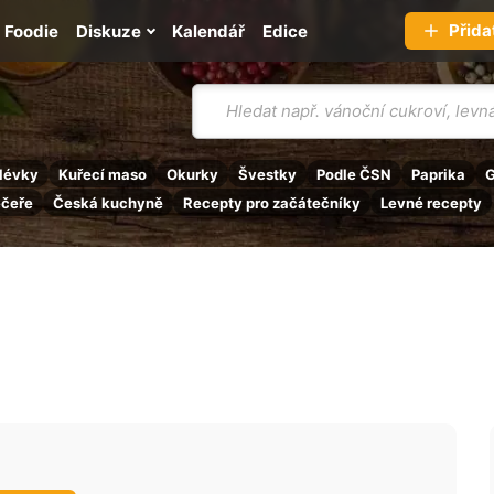
Přida
Foodie
Diskuze
Kalendář
Edice
Vyhledávání
lévky
Kuřecí maso
Okurky
Švestky
Podle ČSN
Paprika
G
ečeře
Česká kuchyně
Recepty pro začátečníky
Levné recepty