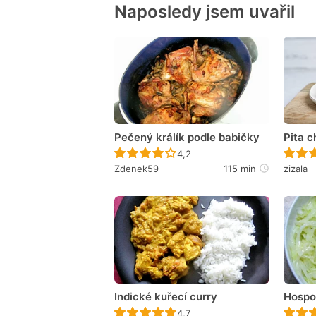
Naposledy jsem uvařil
Pečený králík podle babičky
Pita c
Recept ještě nebyl hodnocen
4,2
Zdenek59
115 min
zizala
Indické kuřecí curry
Hospo
Recept ještě nebyl hodnocen
4,7