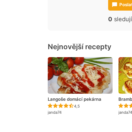
Posla
0
sleduj
Nejnovější recepty
Langoše domácí pekárna
Bramb
Recept ještě nebyl hodnocen
4,5
janda74
janda7