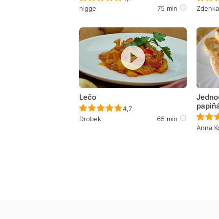
nigge
75 min
Zdenk
Lečo
Jedno
papiň
Recept ještě nebyl hodnocen
4,7
Drobek
65 min
Anna K