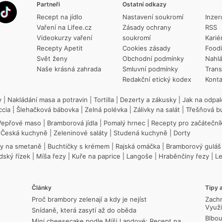
Partneři
Ostatní odkazy
Recept na jídlo
Nastavení soukromí
Inzer
Vaření na Lifee.cz
Zásady ochrany
RSS
Videokurzy vaření
soukromí
Karié
Recepty Apetit
Cookies zásady
Food
Svět ženy
Obchodní podmínky
Nahlá
Naše krásná zahrada
Smluvní podmínky
Trans
Redakční etický kodex
Konta
y
|
Nakládání masa a potravin
|
Tortilla
|
Dezerty a zákusky
|
Jak na odpal
ccia
|
Šlehačková bábovka
|
Zelná polévka
|
Zálivky na salát
|
Třešňová b
Vepřové maso
|
Bramborová jídla
|
Pomalý hrnec
|
Recepty pro začáteční
|
Česká kuchyně
|
Zeleninové saláty
|
Studená kuchyně
|
Dorty
ky na smetaně
|
Buchtičky s krémem
|
Rajská omáčka
|
Bramborový guláš
dský řízek
|
Míša řezy
|
Kuře na paprice
|
Langoše
|
Hraběnčiny řezy
|
L
Články
Tipy a
Proč brambory zelenají a kdy je nejíst
Zachr
Využi
Snídaně, která zasytí až do oběda
Blbou
Mini cheesecake podle Míši Landové: Recept na