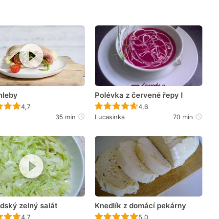
hleby
Polévka z červené řepy I
Recept ještě nebyl hodnocen
Recept ještě nebyl hodno
4,7
4,6
35 min
Lucasinka
70 min
dský zelný salát
Knedlík z domácí pekárny
Recept ještě nebyl hodnocen
Recept ještě nebyl hodno
4,7
5,0