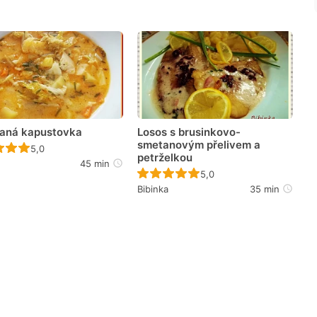
aná kapustovka
Losos s brusinkovo-
smetanovým přelivem a
Recept ještě nebyl hodnocen
5,0
petrželkou
45 min
Recept ještě nebyl hodno
5,0
Bibinka
35 min