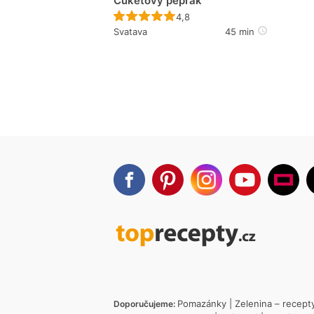
Cuketový pepřák
Recept ještě nebyl hodnocen
4,8
Svatava
45 min
Pomazánky
|
Zelenina – recept
Doporučujeme: