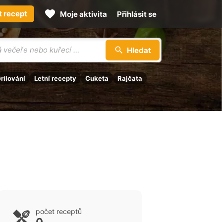
t recept
Moje aktivita
Přihlásit se
Hledat
rilování
Letní recepty
Cuketa
Rajčata
počet receptů