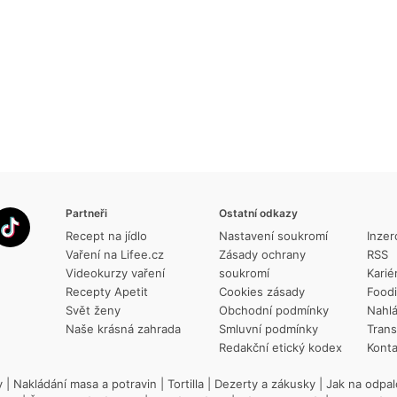
Partneři
Ostatní odkazy
Recept na jídlo
Nastavení soukromí
Inzer
Vaření na Lifee.cz
Zásady ochrany
RSS
Videokurzy vaření
soukromí
Karié
Recepty Apetit
Cookies zásady
Food
Svět ženy
Obchodní podmínky
Nahlá
Naše krásná zahrada
Smluvní podmínky
Trans
Redakční etický kodex
Konta
y
|
Nakládání masa a potravin
|
Tortilla
|
Dezerty a zákusky
|
Jak na odpal