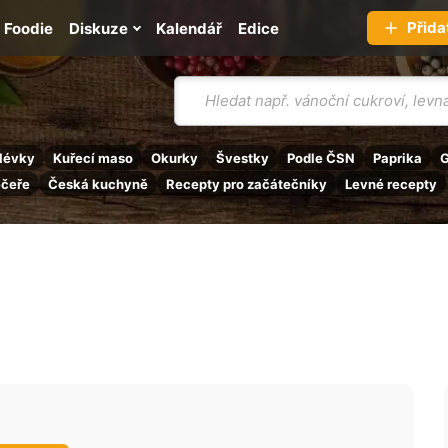
Přida
Foodie
Diskuze
Kalendář
Edice
Vyhledávání
lévky
Kuřecí maso
Okurky
Švestky
Podle ČSN
Paprika
G
ečeře
Česká kuchyně
Recepty pro začátečníky
Levné recepty