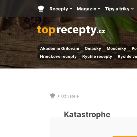
Recepty
Magazín
Tipy a triky
Hlavní
stránka
Akademie Grilování
Omáčky
Moučníky
Po
Hrníčkové recepty
Rychlé recepty
Rychlé v
Uživatelé
Nacházíte
se
zde:
Katastrophe