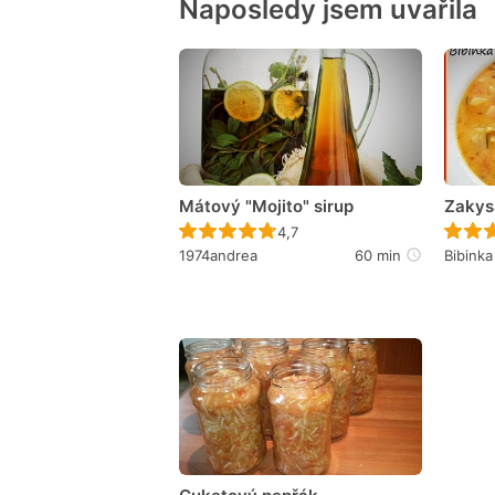
Naposledy jsem uvařila
Mátový "Mojito" sirup
Zakys
Recept ještě nebyl hodnocen
4,7
1974andrea
60 min
Bibinka