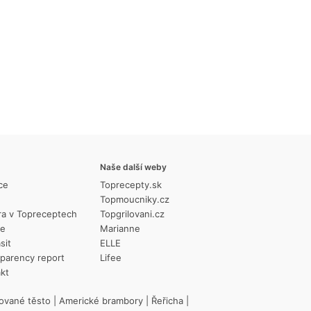
Naše další weby
ce
Toprecepty.sk
Topmoucniky.cz
ra v Topreceptech
Topgrilovani.cz
ie
Marianne
sit
ELLE
parency report
Lifee
kt
ované těsto
|
Americké brambory
|
Řeřicha
|