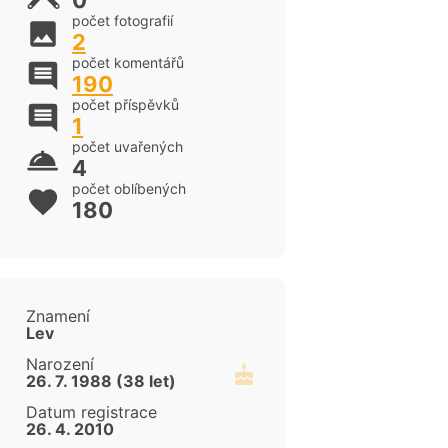
0
počet fotografií
2
počet komentářů
190
počet příspěvků
1
počet uvařených
4
počet oblíbených
180
Znamení
Lev
Narození
26. 7. 1988 (38 let)
Datum registrace
26. 4. 2010