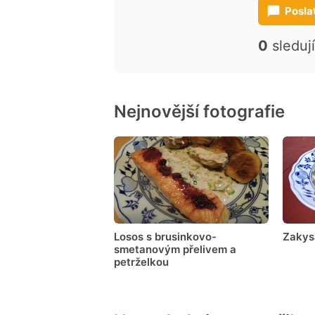
Posla
0
sleduj
Nejnovější fotografie
Losos s brusinkovo-
Zakys
smetanovým přelivem a
petrželkou