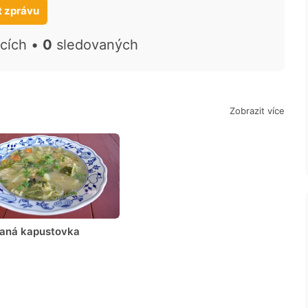
t zprávu
ících •
0
sledovaných
Zobrazit více
aná kapustovka