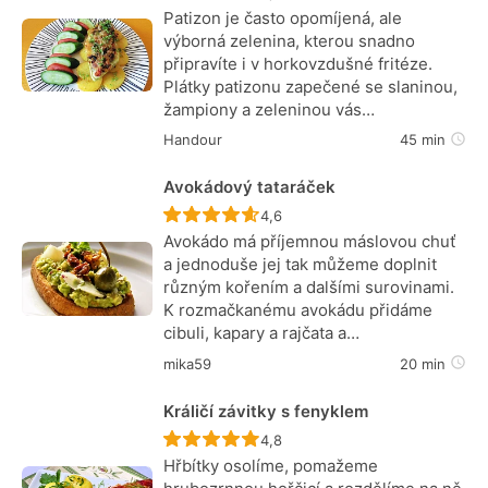
Patizon je často opomíjená, ale
výborná zelenina, kterou snadno
připravíte i v horkovzdušné fritéze.
Plátky patizonu zapečené se slaninou,
žampiony a zeleninou vás…
Handour
45 min
Avokádový tataráček
Recept ještě nebyl hodnocen
4,6
Avokádo má příjemnou máslovou chuť
a jednoduše jej tak můžeme doplnit
různým kořením a dalšími surovinami.
K rozmačkanému avokádu přidáme
cibuli, kapary a rajčata a…
mika59
20 min
Králičí závitky s fenyklem
Recept ještě nebyl hodnocen
4,8
Hřbítky osolíme, pomažeme