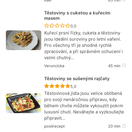
Těstoviny s cuketou a kuřecím
masem
Recept ještě nebyl hodnocen
0,0
Kuřecí prsní řízky, cuketa a těstoviny
jsou ideální suroviny pro letní vaření.
Pro všechny tři je shodné rychlé
zpracování, a při správném ochucení i
velmi chutný…
Veruncicka
45 min
Těstoviny se sušenými rajčaty
Recept ještě nebyl hodnocen
5,0
Těstovinová jídla jsou velice oblíbená
pro svojí nenáročnou přípravu, kdy
během chvíle můžete vykouzlit pokrm
luxusní chuti. Neváhejte a vyzkoušejte
připravit…
poslirecept
20 min