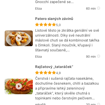
Gnocchi zapečené se…
Eliza
60 min
Patero slaných závinů
Recept ještě nebyl hodnocen
5,0
Listové těsto je zkrátka geniální ve své
univerzálnosti. Díky své neutrální
máslové chuti se dá kombinovat takřka
s čímkoli. Slaný moučník, křupavý i
šťavnatý současně,…
Eliza
90 min
Rajčatový „tataráček“
Recept ještě nebyl hodnocen
4,9
Čerstvá i sušená rajčata nasekáme,
dochutíme česnekem, chilli a bazalkou
a připravíme lehký zeleninový
„tataráček“, který skvěle chutná s
topinkami nebo čerstvým pečivem…
mika59
20 min