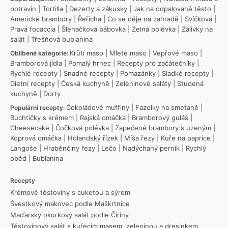
potravin
|
Tortilla
|
Dezerty a zákusky
|
Jak na odpalované těsto
|
Americké brambory
|
Řeřicha
|
Co se děje na zahradě
|
Svíčková
|
Pravá focaccia
|
Šlehačková bábovka
|
Zelná polévka
|
Zálivky na
salát
|
Třešňová bublanina
Krůtí maso
|
Mleté maso
|
Vepřové maso
|
Oblíbené kategorie:
Bramborová jídla
|
Pomalý hrnec
|
Recepty pro začátečníky
|
Rychlé recepty
|
Snadné recepty
|
Pomazánky
|
Sladké recepty
|
Dietní recepty
|
Česká kuchyně
|
Zeleninové saláty
|
Studená
kuchyně
|
Dorty
Čokoládové muffiny
|
Fazolky na smetaně
|
Populární recepty:
Buchtičky s krémem
|
Rajská omáčka
|
Bramborový guláš
|
Cheesecake
|
Čočková polévka
|
Zapečené brambory s uzeným
|
Koprová omáčka
|
Holandský řízek
|
Míša řezy
|
Kuře na paprice
|
Langoše
|
Hraběnčiny řezy
|
Lečo
|
Nadýchaný perník
|
Rychlý
oběd
|
Bublanina
Recepty
Krémové těstoviny s cuketou a sýrem
Švestkový makovec podle Maškrtnice
Maďarský okurkový salát podle Čiriny
Těstovinový salát s kuřecím masem, zeleninou a dresinkem