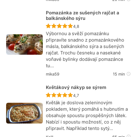
Pomazánka ze sušených rajčat a
balkánského sýru
Recept ještě nebyl hodnocen
4,8
Výbornou a svěží pomazánku
připravíte snadno z pomazánkového
másla, balkánského sýra a sušených
rajčat. Trochu česneku a nasekané
voňavé bylinky dodávají pomazánce
tu…
mika59
15 min
Květákový nákyp se sýrem
Recept ještě nebyl hodnocen
4,7
Květák je doslova zeleninovým
pokladem, který pomáhá s hubnutím a
obsahuje spoustu prospěšných látek.
Nabízí i spoustu možností, co z něj
připravit. Například tento sytý…
Kaill
65 min