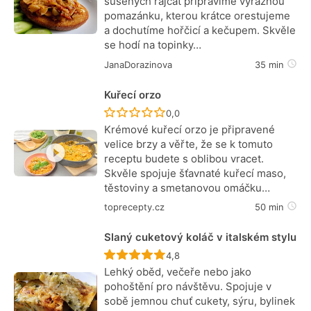
sušených rajčat připravíme výraznou
pomazánku, kterou krátce orestujeme
a dochutíme hořčicí a kečupem. Skvěle
se hodí na topinky…
JanaDorazinova
35 min
Kuřecí orzo
Recept ještě nebyl hodnocen
0,0
Krémové kuřecí orzo je připravené
velice brzy a věřte, že se k tomuto
receptu budete s oblibou vracet.
Skvěle spojuje šťavnaté kuřecí maso,
těstoviny a smetanovou omáčku…
toprecepty.cz
50 min
Slaný cuketový koláč v italském stylu
Recept ještě nebyl hodnocen
4,8
Lehký oběd, večeře nebo jako
pohoštění pro návštěvu. Spojuje v
sobě jemnou chuť cukety, sýru, bylinek