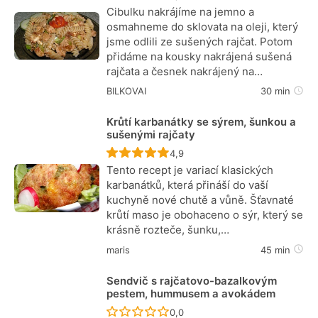
Cibulku nakrájíme na jemno a
osmahneme do sklovata na oleji, který
jsme odlili ze sušených rajčat. Potom
přidáme na kousky nakrájená sušená
rajčata a česnek nakrájený na…
BILKOVAI
30 min
Krůtí karbanátky se sýrem, šunkou a
sušenými rajčaty
Recept ještě nebyl hodnocen
4,9
Tento recept je variací klasických
karbanátků, která přináší do vaší
kuchyně nové chutě a vůně. Šťavnaté
krůtí maso je obohaceno o sýr, který se
krásně rozteče, šunku,…
maris
45 min
Sendvič s rajčatovo-bazalkovým
pestem, hummusem a avokádem
Recept ještě nebyl hodnocen
0,0