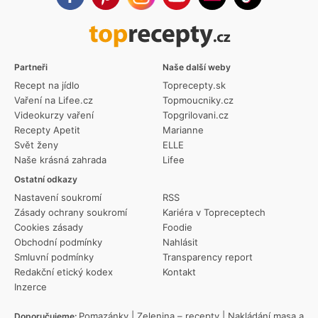
Partneři
Naše další weby
Recept na jídlo
Toprecepty.sk
Vaření na Lifee.cz
Topmoucniky.cz
Videokurzy vaření
Topgrilovani.cz
Recepty Apetit
Marianne
Svět ženy
ELLE
Naše krásná zahrada
Lifee
Ostatní odkazy
Nastavení soukromí
RSS
Zásady ochrany soukromí
Kariéra v Topreceptech
Cookies zásady
Foodie
Obchodní podmínky
Nahlásit
Smluvní podmínky
Transparency report
Redakční etický kodex
Kontakt
Inzerce
Pomazánky
|
Zelenina – recepty
|
Nakládání masa a
Doporučujeme: