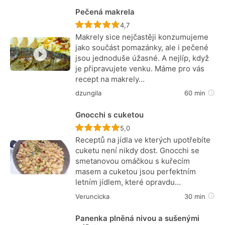
Pečená makrela
Recept ještě nebyl hodnocen
4,7
Makrely sice nejčastěji konzumujeme
jako součást pomazánky, ale i pečené
jsou jednoduše úžasné. A nejlíp, když
je připravujete venku. Máme pro vás
recept na makrely…
dzungila
60 min
Gnocchi s cuketou
Recept ještě nebyl hodnocen
5,0
Receptů na jídla ve kterých upotřebíte
cuketu není nikdy dost. Gnocchi se
smetanovou omáčkou s kuřecím
masem a cuketou jsou perfektním
letním jídlem, které opravdu…
Veruncicka
30 min
Panenka plněná nivou a sušenými