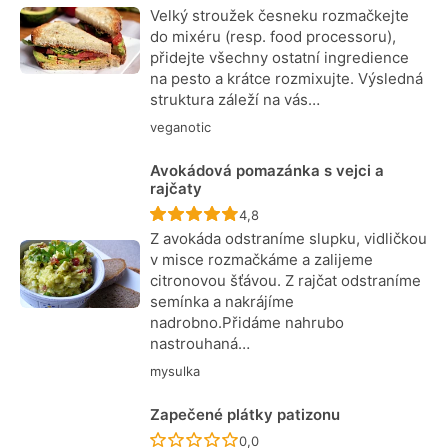
Velký stroužek česneku rozmačkejte
do mixéru (resp. food processoru),
přidejte všechny ostatní ingredience
na pesto a krátce rozmixujte. Výsledná
struktura záleží na vás…
veganotic
Avokádová pomazánka s vejci a
rajčaty
Recept ještě nebyl hodnocen
4,8
Z avokáda odstraníme slupku, vidličkou
v misce rozmačkáme a zalijeme
citronovou šťávou. Z rajčat odstraníme
semínka a nakrájíme
nadrobno.Přidáme nahrubo
nastrouhaná…
mysulka
Zapečené plátky patizonu
Recept ještě nebyl hodnocen
0,0