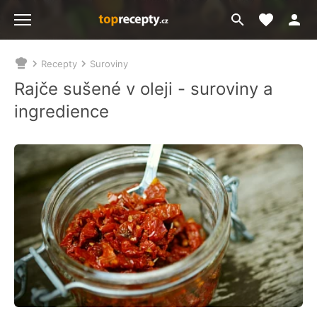
Moje akt
Přejít
Menu
na
vyhledávání
Recepty
Suroviny
Nacházíte
se
Rajče sušené v oleji - suroviny a
zde:
ingredience