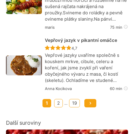
hrubozrnnou hořčicí a rozdělíme na ně
sušená rajčata nakrájená na
proužky.Svineme do roládky a pevně
ovineme plátky slaniny.Na pánvi…
maris
75 min
Vepřový jazyk v pikantní omáčce
Recept ještě nebyl hodnocen
4,7
Vepřové jazyky uvaříme společně s
kouskem mrkve, cibule, celeru a
koření, jak jsme zvyklí při vaření
obyčejného vývaru z masa, či kostí
(skeletu). Ochladíme ve studené…
Anna Kocikova
60 min
1
2
19
…
Další suroviny