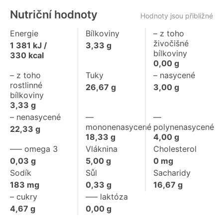
Nutriční hodnoty
Hodnoty jsou přibližné
Energie
Bílkoviny
– z toho
živočišné
1 381
kJ /
3,33
g
bílkoviny
330
kcal
0,00
g
– z toho
Tuky
– nasycené
rostlinné
26,67
g
3,00
g
bílkoviny
3,33
g
– nenasycené
––
––
mononenasycené
polynenasycené
22,33
g
18,33
g
4,00
g
––– omega 3
Vláknina
Cholesterol
0,03
g
5,00
g
0
mg
Sodík
Sůl
Sacharidy
183
mg
0,33
g
16,67
g
– cukry
––– laktóza
4,67
g
0,00
g