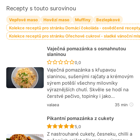
Recepty s touto surovinou
Vepřové maso
Hovězí maso
Muffiny
Bezlepkové
Kolekce receptů pro stránku Domácí čokoláda - osvědčené recepty, 
Kolekce receptů pro stránku Ořechové cukroví - sladké vánoční mls
Vaječná pomazánka s osmahnutou
slaninou
Recept ještě nebyl hodnocen
0,0
Vaječná pomazánka s křupavou
slaninou, sušenými rajčaty a krémovým
sýrem potěší všechny milovníky
výraznějších chutí. Skvěle se hodí na
čerstvé pečivo, topinky i jako…
valaea
35 min
Pikantní pomazánka z cukety
Recept ještě nebyl hodnocen
5,0
Z nastrouhané cukety, česneku, chilli a