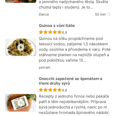
a jemného nadýchaného těsta. Skvěle
chutná teplý i studený. Je to…
Danca
50 min
Quinoa s vůní Itálie
Recept ještě nebyl hodnocen
4,9
Quinou na sítku propláchneme pod
tekoucí vodou, zalijeme 1,5 násobkem
vody, osolíme a přivedeme k varu. Poté
stáhneme plamen na nejnižší stupeň a
pod pokličkou vaříme 15…
petram
Gnocchi zapečené se špenátem a
třemi druhy sýrů
Recept ještě nebyl hodnocen
4,8
Recepty z jednoho hrnce nebo pekáče
patří k těm nejoblíbenějším. Příprava
bývá jednoduchá a rychlá, navíc po ní
nezůstane hromada špinavého nádobí.