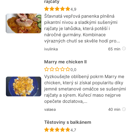
rajčaty
Recept ještě nebyl hodnocen
4,9
Šťavnatá vepřová panenka plněná
pikantní nivou a sladkými sušenými
rajčaty je lahůdka, která potěší i
náročné gurmány. Kombinace
výrazných chutí se skvěle hodí pro…
ivulinka
65 min
Marry me chicken II
Recept ještě nebyl hodnocen
0,0
Vyzkoušejte oblíbený pokrm Marry me
chicken, který si získal popularitu díky
jemné smetanové omáčce se sušenými
rajčaty a sýrem. Kuřecí maso nejprve
opečete dozlatova,…
valaea
40 min
Těstoviny s balkánem
Recept ještě nebyl hodnocen
4,7