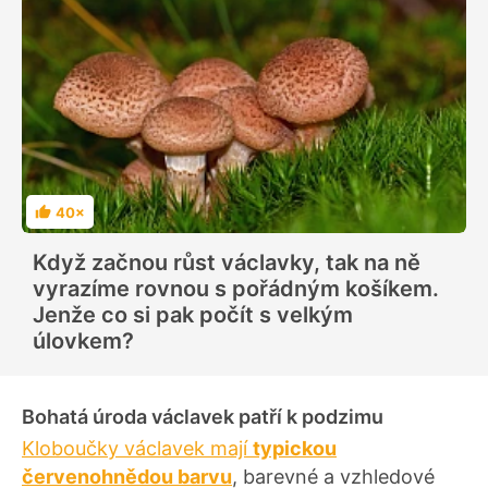
40×
H
o
d
Když začnou růst václavky, tak na ně
n
o
vyrazíme rovnou s pořádným košíkem.
c
e
Jenže co si pak počít s velkým
n
í
úlovkem?
Bohatá úroda václavek patří k podzimu
Kloboučky václavek mají
typickou
červenohnědou barvu
, barevné a vzhledové