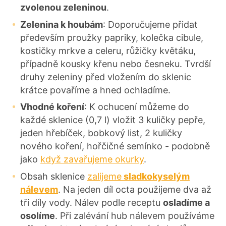
zvolenou zeleninou
.
Zelenina k houbám
: Doporučujeme přidat
především proužky papriky, kolečka cibule,
kostičky mrkve a celeru, růžičky květáku,
případně kousky křenu nebo česneku. Tvrdší
druhy zeleniny před vložením do sklenic
krátce povaříme a hned ochladíme.
Vhodné koření
: K ochucení můžeme do
každé sklenice (0,7 l) vložit 3 kuličky pepře,
jeden hřebíček, bobkový list, 2 kuličky
nového koření, hořčičné semínko - podobně
jako
když zavařujeme okurky
.
Obsah sklenice
zalijeme
sladkokyselým
nálevem
. Na jeden díl octa použijeme dva až
tři díly vody. Nálev podle receptu
osladíme a
osolíme
. Při zalévání hub nálevem používáme