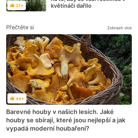
květináči dařilo
27×
Hodnocení
Přečtěte si
Zobrazit více
44×
Hodnocení
Barevné houby v našich lesích. Jaké
houby se sbírají, které jsou nejlepší a jak
vypadá moderní houbaření?