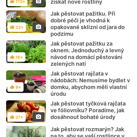
získat nové rostliny
172×
Hodnocení
Jak pěstovat pažitku. Při
dobré péči je vhodná k
opakované sklizni od jara do
23×
Hodnocení
podzimu
Jak pěstovat pažitku za
oknem. Jednoduchý a levný
návod na domácí pěstování
18×
Hodnocení
zelených natí
Jak pěstovat rajčata v
nádobách: Nemusíme bydlet v
domku, abychom měli vlastní
9×
Hodnocení
úrodu
Jak pěstovat tyčková rajčata
ve fóliovníku? Poradíme, jak
dosáhnout bohaté úrody
27×
Hodnocení
Jak pěstovat rozmarýn? Jak
na to, aby se vaší rostlince v