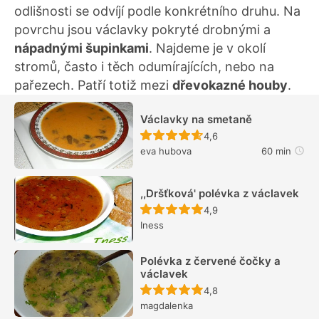
odlišnosti se odvíjí podle konkrétního druhu. Na
povrchu jsou václavky pokryté drobnými a
nápadnými šupinkami
. Najdeme je v okolí
stromů, často i těch odumírajících, nebo na
pařezech. Patří totiž mezi
dřevokazné houby
.
Václavky na smetaně
Recept ještě nebyl hodn
4,6
eva hubova
60 min
,,Dršťková' polévka z václavek
Recept ještě nebyl hodn
4,9
Iness
Polévka z červené čočky a
václavek
Recept ještě nebyl hodn
4,8
magdalenka