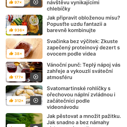
návštěvu vynikajícími
97×
Hodnocení
chlebíčky
Jak připravit obloženou mísu?
Popusťte uzdu fantazii a
barevně kombinujte
936×
Hodnocení
Svačinka bez výčitek: Zkuste
zapečený proteinový dezert s
ovocem podle videa
38×
Hodnocení
Vánoční punč: Teplý nápoj vás
zahřeje a vykouzlí sváteční
atmosféru
177×
Hodnocení
Svatomartinské rohlíčky s
ořechovou náplní zvládnou i
začátečníci podle
312×
Hodnocení
videonávodu
Jak pěstovat a množit pažitku.
Jak snadno a bez námahy