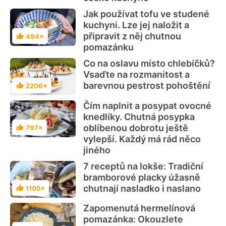
Jak používat tofu ve studené
kuchyni. Lze jej naložit a
připravit z něj chutnou
494×
Hodnocení
pomazánku
Co na oslavu místo chlebíčků?
Vsaďte na rozmanitost a
barevnou pestrost pohoštění
2206×
Hodnocení
Čím naplnit a posypat ovocné
knedlíky. Chutná posypka
oblíbenou dobrotu ještě
797×
Hodnocení
vylepší. Každý má rád něco
jiného
7 receptů na lokše: Tradiční
bramborové placky úžasně
chutnají nasladko i naslano
1105×
Hodnocení
Zapomenutá hermelínová
pomazánka: Okouzlete