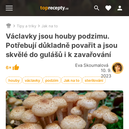
Moje akt
Přejít
Menu
na
vyhledávání
Tipy a triky
Jak na to
Nacházíte
se
Václavky jsou houby podzimu.
zde:
Potřebují důkladně povařit a jsou
skvělé do gulášů i k zavařování
Eva Skoumalová
6×
10. 9.
2023
houby
václavky
podzim
Jak na to
sterilování