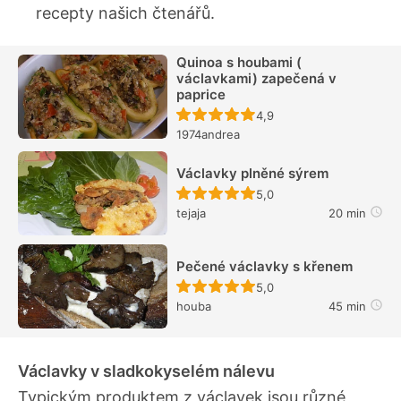
recepty našich čtenářů.
Quinoa s houbami (
václavkami) zapečená v
paprice
Recept ještě nebyl hodn
4,9
1974andrea
Václavky plněné sýrem
Recept ještě nebyl hodn
5,0
tejaja
20 min
Pečené václavky s křenem
Recept ještě nebyl hodn
5,0
houba
45 min
Václavky v sladkokyselém nálevu
Typickým produktem z václavek jsou různé