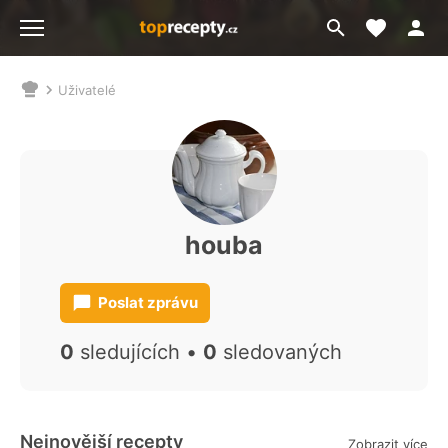
Moje akt
Přejít
Menu
na
vyhledávání
Uživatelé
Nacházíte
se
zde:
houba
Poslat zprávu
0
sledujících •
0
sledovaných
Nejnovější recepty
Zobrazit více