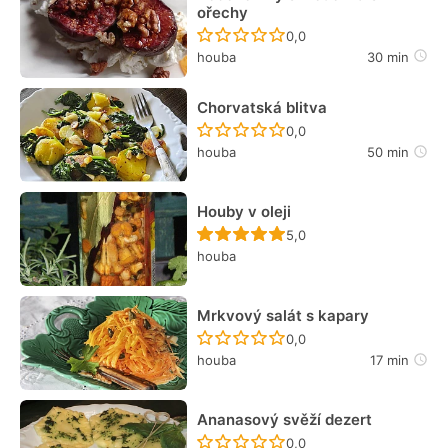
ořechy
Recept ještě nebyl hodn
0,0
houba
30 min
Chorvatská blitva
Recept ještě nebyl hodn
0,0
houba
50 min
Houby v oleji
Recept ještě nebyl hodn
5,0
houba
Mrkvový salát s kapary
Recept ještě nebyl hodn
0,0
houba
17 min
Ananasový svěží dezert
Recept ještě nebyl hodn
0,0