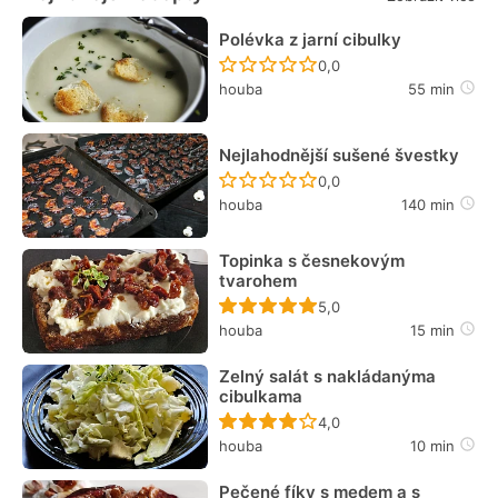
Polévka z jarní cibulky
Recept ještě nebyl hodn
0,0
houba
55 min
Nejlahodnější sušené švestky
Recept ještě nebyl hodn
0,0
houba
140 min
Topinka s česnekovým
tvarohem
Recept ještě nebyl hodn
5,0
houba
15 min
Zelný salát s nakládanýma
cibulkama
Recept ještě nebyl hodn
4,0
houba
10 min
Pečené fíky s medem a s