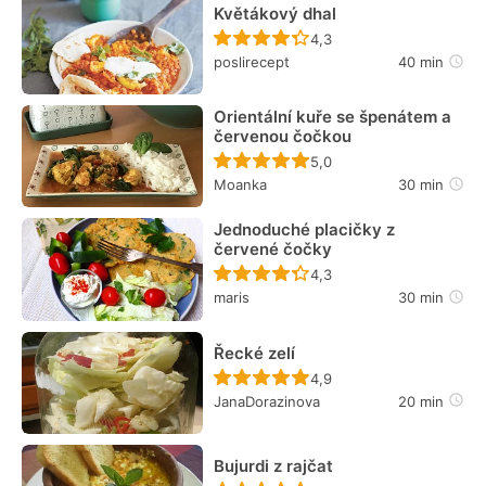
Květákový dhal
Recept ještě nebyl hodn
4,3
poslirecept
40 min
Orientální kuře se špenátem a
červenou čočkou
Recept ještě nebyl hodn
5,0
Moanka
30 min
Jednoduché placičky z
červené čočky
Recept ještě nebyl hodn
4,3
maris
30 min
Řecké zelí
Recept ještě nebyl hodn
4,9
JanaDorazinova
20 min
Bujurdi z rajčat