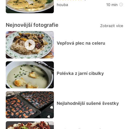
houba
10 min
Nejnovější fotografie
Zobrazit více
Vepřová plec na celeru
Polévka z jarní cibulky
Nejlahodnější sušené švestky