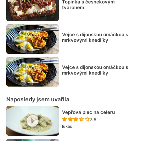
Topinka s česnekovým
tvarohem
Vejce s dijonskou omáčkou s
mrkvovými knedlíky
Vejce s dijonskou omáčkou s
mrkvovými knedlíky
Naposledy jsem uvařila
Vepřová plec na celeru
Recept ještě nebyl hodn
3,5
lukas