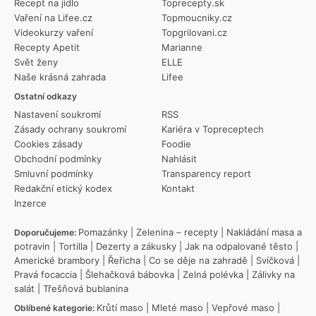
Recept na jídlo
Toprecepty.sk
Vaření na Lifee.cz
Topmoucniky.cz
Videokurzy vaření
Topgrilovani.cz
Recepty Apetit
Marianne
Svět ženy
ELLE
Naše krásná zahrada
Lifee
Ostatní odkazy
Nastavení soukromí
RSS
Zásady ochrany soukromí
Kariéra v Topreceptech
Cookies zásady
Foodie
Obchodní podmínky
Nahlásit
Smluvní podmínky
Transparency report
Redakční etický kodex
Kontakt
Inzerce
Pomazánky
|
Zelenina – recepty
|
Nakládání masa a
Doporučujeme:
potravin
|
Tortilla
|
Dezerty a zákusky
|
Jak na odpalované těsto
|
Americké brambory
|
Řeřicha
|
Co se děje na zahradě
|
Svíčková
|
Pravá focaccia
|
Šlehačková bábovka
|
Zelná polévka
|
Zálivky na
salát
|
Třešňová bublanina
Krůtí maso
|
Mleté maso
|
Vepřové maso
|
Oblíbené kategorie: