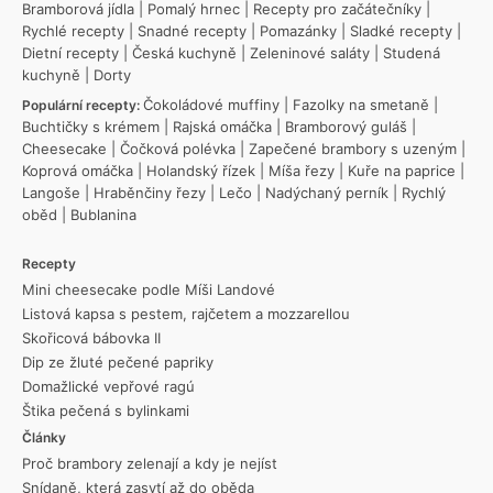
Bramborová jídla
|
Pomalý hrnec
|
Recepty pro začátečníky
|
Rychlé recepty
|
Snadné recepty
|
Pomazánky
|
Sladké recepty
|
Dietní recepty
|
Česká kuchyně
|
Zeleninové saláty
|
Studená
kuchyně
|
Dorty
Čokoládové muffiny
|
Fazolky na smetaně
|
Populární recepty:
Buchtičky s krémem
|
Rajská omáčka
|
Bramborový guláš
|
Cheesecake
|
Čočková polévka
|
Zapečené brambory s uzeným
|
Koprová omáčka
|
Holandský řízek
|
Míša řezy
|
Kuře na paprice
|
Langoše
|
Hraběnčiny řezy
|
Lečo
|
Nadýchaný perník
|
Rychlý
oběd
|
Bublanina
Recepty
Mini cheesecake podle Míši Landové
Listová kapsa s pestem, rajčetem a mozzarellou
Skořicová bábovka II
Dip ze žluté pečené papriky
Domažlické vepřové ragú
Štika pečená s bylinkami
Články
Proč brambory zelenají a kdy je nejíst
Snídaně, která zasytí až do oběda