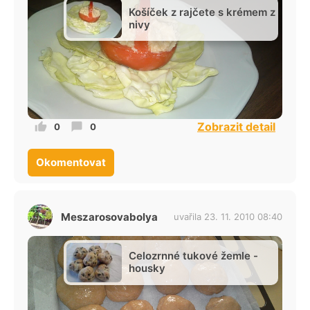
Košíček z rajčete s krémem z
nivy
Zobrazit detail
0
0
Okomentovat
Meszarosovabolya
uvařila 23. 11. 2010 08:40
Celozrnné tukové žemle -
housky