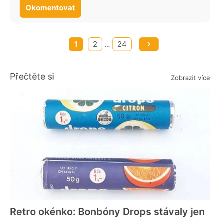
Okomentovat
1
2
24
…
Přečtěte si
Zobrazit více
Retro okénko: Bonbóny Drops stávaly jen