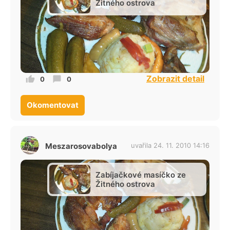
Žitného ostrova
Zobrazit detail
0
0
Okomentovat
Meszarosovabolya
uvařila 24. 11. 2010 14:16
Zabíjačkové masíčko ze
Žitného ostrova