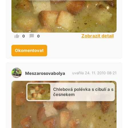
Zobrazit detail
0
0
Okomentovat
Meszarosovabolya
uvařila 24. 11. 2010 08:21
Chlebová polévka s cibulí a s
česnekem