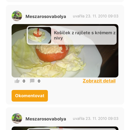
Meszarosovabolya
uvařila 23. 11. 2010 09:03
Košíček z rajčete s krémem z
nivy
Zobrazit detail
0
0
Okomentovat
Meszarosovabolya
uvařila 23. 11. 2010 09:03