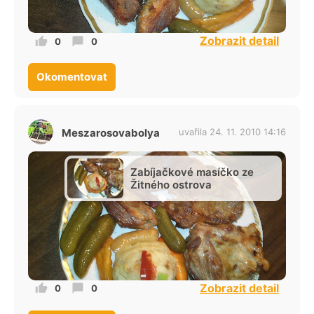
Zobrazit detail
0
0
Okomentovat
Meszarosovabolya
uvařila 24. 11. 2010 14:16
Zabíjačkové masíčko ze
Žitného ostrova
Zobrazit detail
0
0