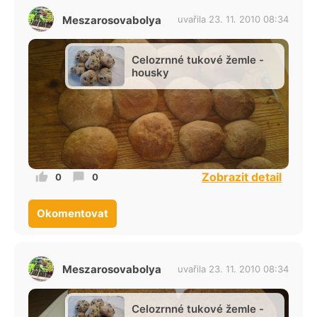
Meszarosovabolya
uvařila 23. 11. 2010 08:34
Celozrnné tukové žemle -
housky
Zobrazit detail
0
0
Okomentovat
Meszarosovabolya
uvařila 23. 11. 2010 08:34
Celozrnné tukové žemle -