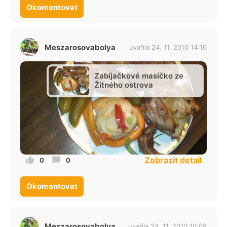
Okomentovat
Meszarosovabolya
uvařila 24. 11. 2010 14:16
Zabíjačkové masíčko ze
Žitného ostrova
Zobrazit detail
0
0
Okomentovat
Meszarosovabolya
uvařila 24. 11. 2010 10:08