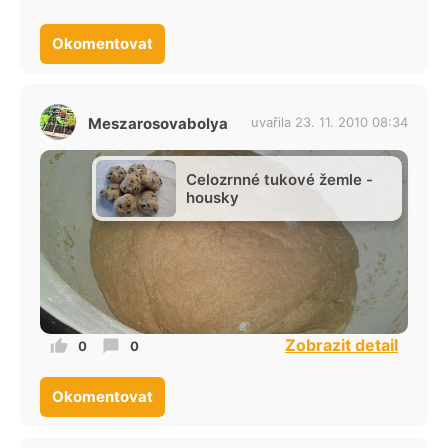
Okomentovat
Meszarosovabolya
uvařila 23. 11. 2010 08:34
Celozrnné tukové žemle -
housky
Zobrazit detail
0
0
Okomentovat