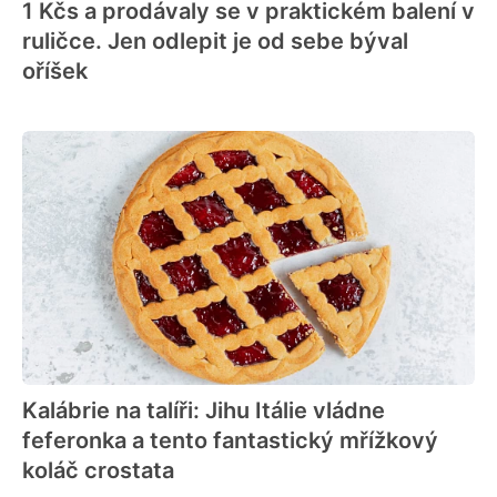
1 Kčs a prodávaly se v praktickém balení v
ruličce. Jen odlepit je od sebe býval
oříšek
Kalábrie na talíři: Jihu Itálie vládne
feferonka a tento fantastický mřížkový
koláč crostata