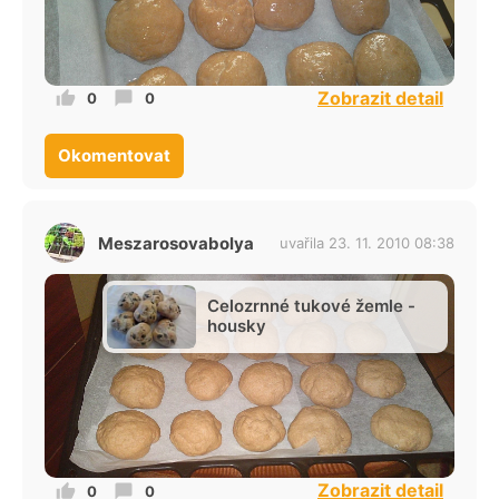
Zobrazit detail
0
0
Okomentovat
Meszarosovabolya
uvařila 23. 11. 2010 08:38
Celozrnné tukové žemle -
housky
Zobrazit detail
0
0