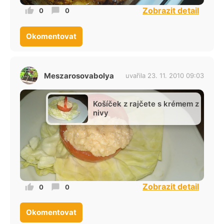
Zobrazit detail
0
0
Okomentovat
Meszarosovabolya
uvařila 23. 11. 2010 09:03
Košíček z rajčete s krémem z
nivy
Zobrazit detail
0
0
Okomentovat