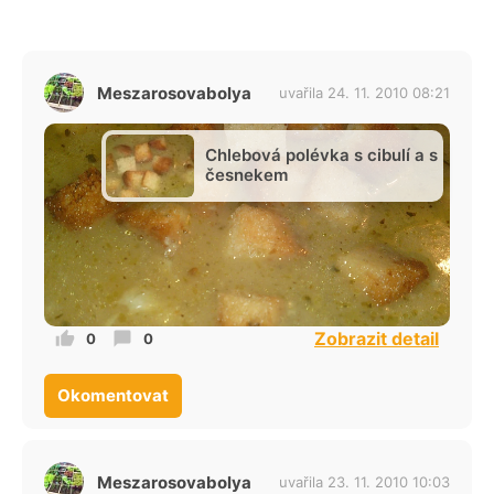
Meszarosovabolya
uvařila 24. 11. 2010 08:21
Chlebová polévka s cibulí a s
česnekem
Zobrazit detail
0
0
Okomentovat
Meszarosovabolya
uvařila 23. 11. 2010 10:03