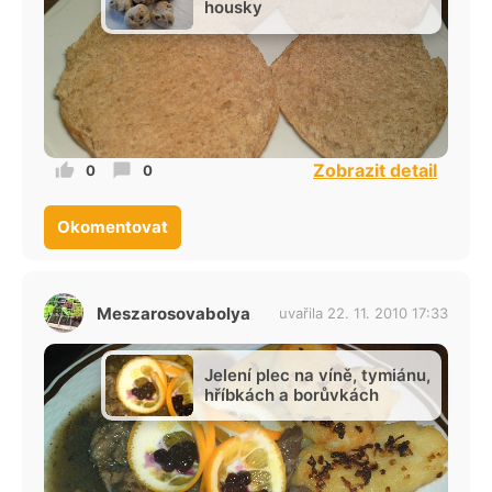
housky
Zobrazit detail
0
0
Okomentovat
Meszarosovabolya
uvařila 22. 11. 2010 17:33
Jelení plec na víně, tymiánu,
hříbkách a borůvkách