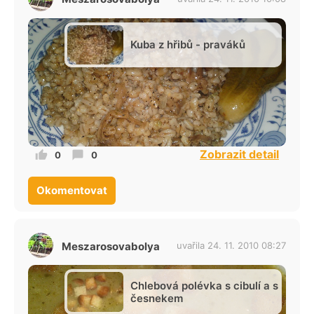
Kuba z hřibů - praváků
Zobrazit detail
0
0
Okomentovat
Meszarosovabolya
uvařila 24. 11. 2010 08:27
Chlebová polévka s cibulí a s
česnekem