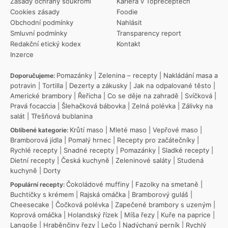
Zásady ochrany soukromí
Kariéra v Topreceptech
Cookies zásady
Foodie
Obchodní podmínky
Nahlásit
Smluvní podmínky
Transparency report
Redakční etický kodex
Kontakt
Inzerce
Pomazánky
|
Zelenina – recepty
|
Nakládání masa a
Doporučujeme:
potravin
|
Tortilla
|
Dezerty a zákusky
|
Jak na odpalované těsto
|
Americké brambory
|
Řeřicha
|
Co se děje na zahradě
|
Svíčková
|
Pravá focaccia
|
Šlehačková bábovka
|
Zelná polévka
|
Zálivky na
salát
|
Třešňová bublanina
Krůtí maso
|
Mleté maso
|
Vepřové maso
|
Oblíbené kategorie:
Bramborová jídla
|
Pomalý hrnec
|
Recepty pro začátečníky
|
Rychlé recepty
|
Snadné recepty
|
Pomazánky
|
Sladké recepty
|
Dietní recepty
|
Česká kuchyně
|
Zeleninové saláty
|
Studená
kuchyně
|
Dorty
Čokoládové muffiny
|
Fazolky na smetaně
|
Populární recepty:
Buchtičky s krémem
|
Rajská omáčka
|
Bramborový guláš
|
Cheesecake
|
Čočková polévka
|
Zapečené brambory s uzeným
|
Koprová omáčka
|
Holandský řízek
|
Míša řezy
|
Kuře na paprice
|
Langoše
|
Hraběnčiny řezy
|
Lečo
|
Nadýchaný perník
|
Rychlý