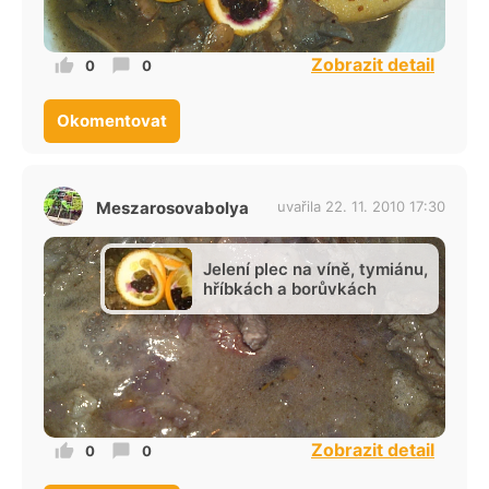
Zobrazit detail
0
0
Okomentovat
Meszarosovabolya
uvařila 22. 11. 2010 17:30
Jelení plec na víně, tymiánu,
hříbkách a borůvkách
Zobrazit detail
0
0