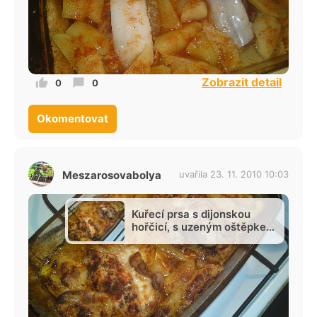
Zobrazit detail
0
0
Okomentovat
Meszarosovabolya
uvařila 23. 11. 2010 10:03
Kuřecí prsa s dijonskou
hořčicí, s uzeným oštěpkem
a s uzenou slaninou