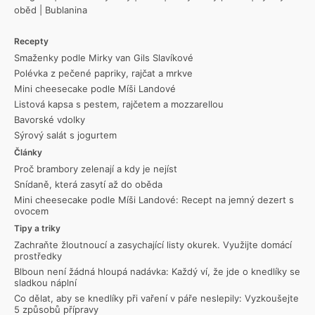
oběd
|
Bublanina
Recepty
Smaženky podle Mirky van Gils Slavíkové
Polévka z pečené papriky, rajčat a mrkve
Mini cheesecake podle Míši Landové
Listová kapsa s pestem, rajčetem a mozzarellou
Bavorské vdolky
Sýrový salát s jogurtem
Články
Proč brambory zelenají a kdy je nejíst
Snídaně, která zasytí až do oběda
Mini cheesecake podle Míši Landové: Recept na jemný dezert s
ovocem
Tipy a triky
Zachraňte žloutnoucí a zasychající listy okurek. Využijte domácí
prostředky
Blboun není žádná hloupá nadávka: Každý ví, že jde o knedlíky se
sladkou náplní
Co dělat, aby se knedlíky při vaření v páře neslepily: Vyzkoušejte
5 způsobů přípravy