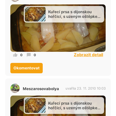
Kuřecí prsa s dijonskou
hořčicí, s uzeným oštěpkem
a s uzenou slaninou
Zobrazit detail
0
0
Okomentovat
Meszarosovabolya
uvařila 23. 11. 2010 10:03
Kuřecí prsa s dijonskou
hořčicí, s uzeným oštěpkem
a s uzenou slaninou