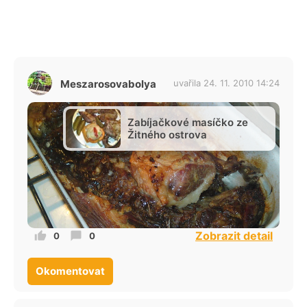
Meszarosovabolya
uvařila 24. 11. 2010 14:24
Zabíjačkové masíčko ze
Žitného ostrova
Zobrazit detail
0
0
Okomentovat