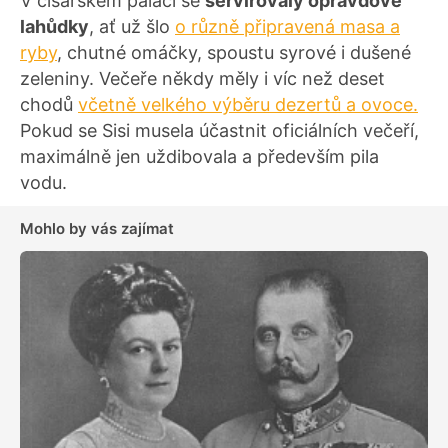
V císařském paláci se
servírovaly opravdové
lahůdky
, ať už šlo
o různě připravená masa a
ryby
, chutné omáčky, spoustu syrové i dušené
zeleniny. Večeře někdy měly i víc než deset
chodů
včetně velkého výběru dezertů a ovoce.
Pokud se Sisi musela účastnit oficiálních večeří,
maximálně jen uždibovala a především pila
vodu.
Mohlo by vás zajímat