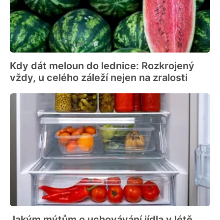
Kdy dát meloun do lednice: Rozkrojený
vždy, u celého záleží nejen na zralosti
Jakým mýtům o uchovávání jídla v létě