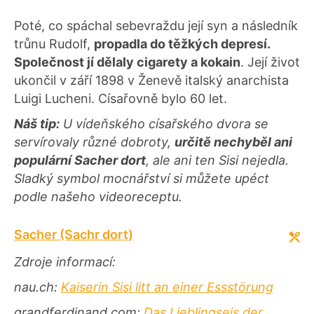
Poté, co spáchal sebevraždu její syn a následník
trůnu Rudolf,
propadla do těžkých depresí.
Společnost jí dělaly cigarety a kokain
. Její život
ukončil v září 1898 v Ženevě italský anarchista
Luigi Lucheni. Císařovně bylo 60 let.
Náš tip:
U vídeňského císařského dvora se
servírovaly různé dobroty,
určitě nechyběl ani
populární Sacher dort
, ale ani ten Sisi nejedla.
Sladký symbol mocnářství si můžete upéct
podle našeho videoreceptu.
Sacher (Sachr dort)
Zdroje informací:
nau.ch:
Kaiserin Sisi litt an einer Essstörung
grandferdinand.com:
Das Lieblingseis der