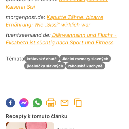
Kaiserin Sisi
morgenpost.de:
Kaputte Zähne, bizarre
Ernährung: Wie „Sissi“ wirklich war
fuenfseenland.de:
Diätwahnsinn und Flucht -
Elisabeth ist süchtig nach Sport und Fitness
Témata
královské chutě
Jídelní rozmary slavných
jídelníčky slavných
rakouská kuchyně
Recepty k tomuto článku