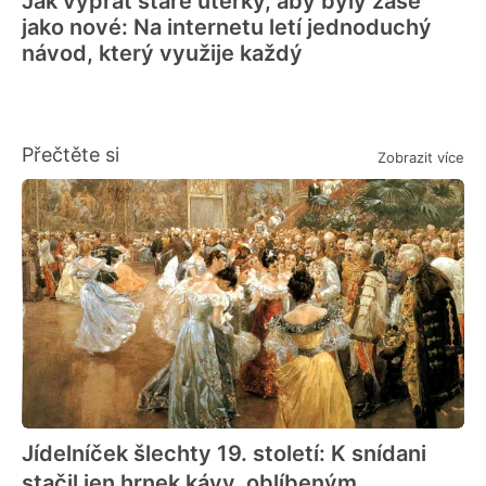
Jak vyprat staré utěrky, aby byly zase
jako nové: Na internetu letí jednoduchý
návod, který využije každý
Přečtěte si
Zobrazit více
Jídelníček šlechty 19. století: K snídani
stačil jen hrnek kávy, oblíbeným