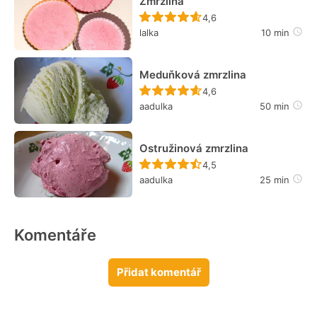
Zmrzlina
Recept ještě nebyl hodn
4,6
lalka
10 min
Meduňková zmrzlina
Recept ještě nebyl hodn
4,6
aadulka
50 min
Ostružinová zmrzlina
Recept ještě nebyl hodn
4,5
aadulka
25 min
Komentáře
Přidat komentář