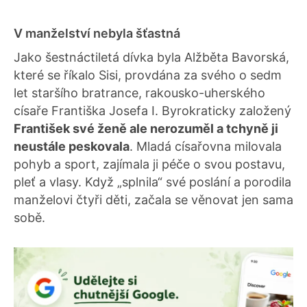
V manželství nebyla šťastná
Jako šestnáctiletá dívka byla Alžběta Bavorská,
které se říkalo Sisi, provdána za svého o sedm
let staršího bratrance, rakousko-uherského
císaře Františka Josefa I. Byrokraticky založený
František své ženě ale nerozuměl a tchyně ji
neustále peskovala
. Mladá císařovna milovala
pohyb a sport, zajímala ji péče o svou postavu,
pleť a vlasy. Když „splnila“ své poslání a porodila
manželovi čtyři děti, začala se věnovat jen sama
sobě.