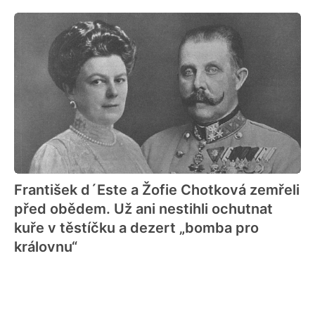
František d´Este a Žofie Chotková zemřeli
před obědem. Už ani nestihli ochutnat
kuře v těstíčku a dezert „bomba pro
královnu“