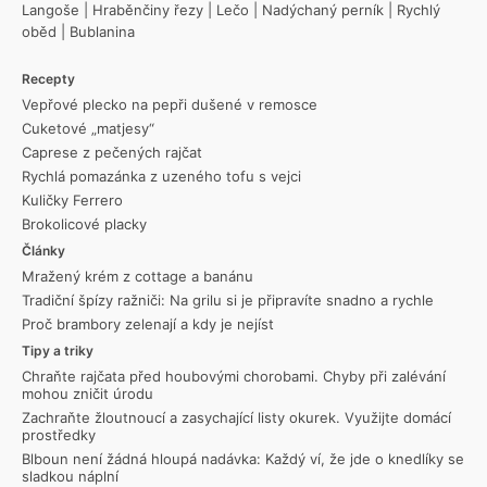
Langoše
|
Hraběnčiny řezy
|
Lečo
|
Nadýchaný perník
|
Rychlý
oběd
|
Bublanina
Recepty
Vepřové plecko na pepři dušené v remosce
Cuketové „matjesy“
Caprese z pečených rajčat
Rychlá pomazánka z uzeného tofu s vejci
Kuličky Ferrero
Brokolicové placky
Články
Mražený krém z cottage a banánu
Tradiční špízy ražniči: Na grilu si je připravíte snadno a rychle
Proč brambory zelenají a kdy je nejíst
Tipy a triky
Chraňte rajčata před houbovými chorobami. Chyby při zalévání
mohou zničit úrodu
Zachraňte žloutnoucí a zasychající listy okurek. Využijte domácí
prostředky
Blboun není žádná hloupá nadávka: Každý ví, že jde o knedlíky se
sladkou náplní