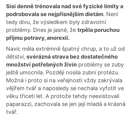
Sisi denně trénovala nad své fyzické limity a
podrobovala se nejpřísnějším dietám
. Není
tedy divu, že výsledkem byly zdravotní
problémy. Dnes je jasné, že
trpěla poruchou
příjmu potravy, anorexií.
Navíc měla extrémně špatný chrup, a to už od
dětství,
svérázná strava bez dostatečného
množství potřebných živin
problémy se zuby
ještě umocnila. Později nosila zubní protézu.
Možná i proto si na veřejnosti vždy zakrývala
vějířem tvář a naposledy se nechala vyfotit ve
věku třiceti let. A protože tehdy neexistovali
paparazzi, zachovala se jen její mladá a krásná
tvář.