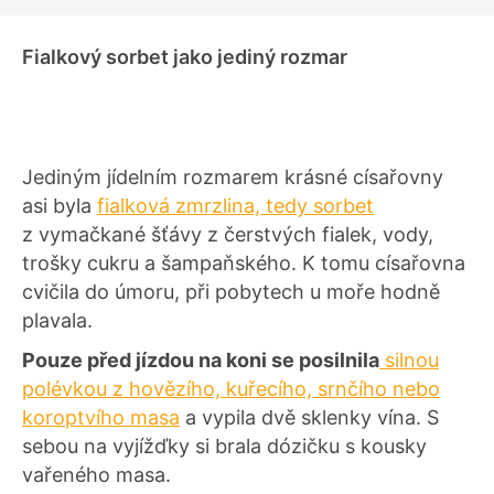
Fialkový sorbet jako jediný rozmar
Jediným jídelním rozmarem krásné císařovny
asi byla
fialková zmrzlina, tedy sorbet
z vymačkané šťávy z čerstvých fialek, vody,
trošky cukru a šampaňského. K tomu císařovna
cvičila do úmoru, při pobytech u moře hodně
plavala.
Pouze před jízdou na koni se posilnila
silnou
polévkou z hovězího, kuřecího, srnčího nebo
koroptvího masa
a vypila dvě sklenky vína. S
sebou na vyjížďky si brala dózičku s kousky
vařeného masa.