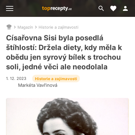
Moje akt
Přejít
Menu
na
vyhledávání
Magazín
Historie a zajímavosti
Nacházíte
se
Císařovna Sisi byla posedlá
zde:
štíhlostí: Držela diety, kdy měla k
obědu jen syrový bílek s trochou
soli, jedné věci ale neodolala
1. 12. 2023
Historie a zajímavosti
Markéta Vavřinová