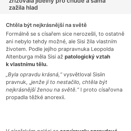
zřizovala jídelny pro chudé a sama
zažila hlad
Chtěla být nejkrásnější na světě
Formálně se s císařem sice nerozešli, to ostatně
ani nebylo tehdy možné, ale Sisi žila vlastním
životem. Podle jejího prapravnuka Leopolda
Altenburga měla Sisi až
patologický vztah
k vlastnímu tělu.
„Byla opravdu krásná,“
vysvětloval Sisiin
pravnuk, „
jenže jí to nestačilo, chtěla být
nejkrásnější ženou na světě.“
I proto císařovna
propadla těžké anorexii.