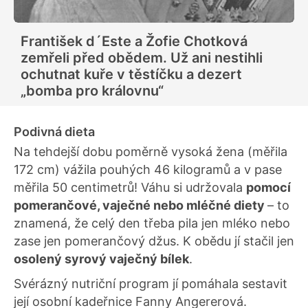
František d´Este a Žofie Chotková
zemřeli před obědem. Už ani nestihli
ochutnat kuře v těstíčku a dezert
„bomba pro královnu“
Podivná dieta
Na tehdejší dobu poměrně vysoká žena (měřila
172 cm) vážila pouhých 46 kilogramů a v pase
měřila 50 centimetrů! Váhu si udržovala
pomocí
pomerančové, vaječné nebo mléčné diety
– to
znamená, že celý den třeba pila jen mléko nebo
zase jen pomerančový džus. K obědu jí stačil jen
osolený syrový vaječný bílek
.
Svérázný nutriční program jí pomáhala sestavit
její osobní kadeřnice Fanny Angererová.