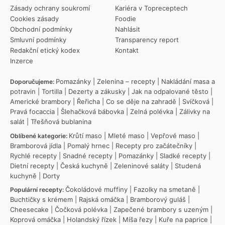
Zásady ochrany soukromí
Kariéra v Topreceptech
Cookies zásady
Foodie
Obchodní podmínky
Nahlásit
Smluvní podmínky
Transparency report
Redakční etický kodex
Kontakt
Inzerce
Pomazánky
|
Zelenina – recepty
|
Nakládání masa a
Doporučujeme:
potravin
|
Tortilla
|
Dezerty a zákusky
|
Jak na odpalované těsto
|
Americké brambory
|
Řeřicha
|
Co se děje na zahradě
|
Svíčková
|
Pravá focaccia
|
Šlehačková bábovka
|
Zelná polévka
|
Zálivky na
salát
|
Třešňová bublanina
Krůtí maso
|
Mleté maso
|
Vepřové maso
|
Oblíbené kategorie:
Bramborová jídla
|
Pomalý hrnec
|
Recepty pro začátečníky
|
Rychlé recepty
|
Snadné recepty
|
Pomazánky
|
Sladké recepty
|
Dietní recepty
|
Česká kuchyně
|
Zeleninové saláty
|
Studená
kuchyně
|
Dorty
Čokoládové muffiny
|
Fazolky na smetaně
|
Populární recepty:
Buchtičky s krémem
|
Rajská omáčka
|
Bramborový guláš
|
Cheesecake
|
Čočková polévka
|
Zapečené brambory s uzeným
|
Koprová omáčka
|
Holandský řízek
|
Míša řezy
|
Kuře na paprice
|