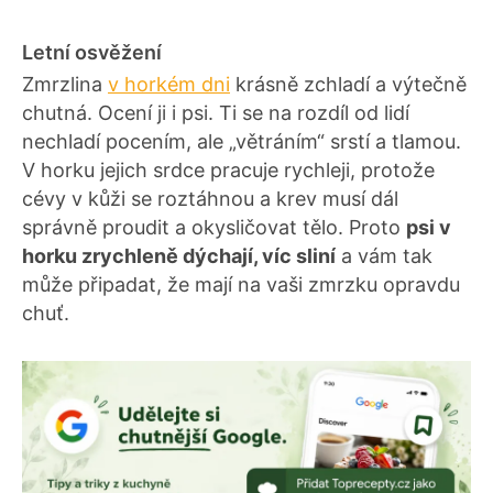
Letní osvěžení
Zmrzlina
v horkém dni
krásně zchladí a výtečně
chutná. Ocení ji i psi. Ti se na rozdíl od lidí
nechladí pocením, ale „větráním“ srstí a tlamou.
V horku jejich srdce pracuje rychleji, protože
cévy v kůži se roztáhnou a krev musí dál
správně proudit a okysličovat tělo. Proto
psi v
horku zrychleně dýchají, víc sliní
a vám tak
může připadat, že mají na vaši zmrzku opravdu
chuť.