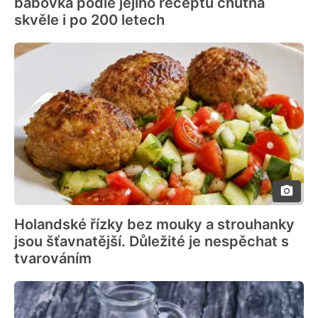
bábovka podle jejího receptu chutná
skvěle i po 200 letech
Holandské řízky bez mouky a strouhanky
jsou šťavnatější. Důležité je nespěchat s
tvarováním