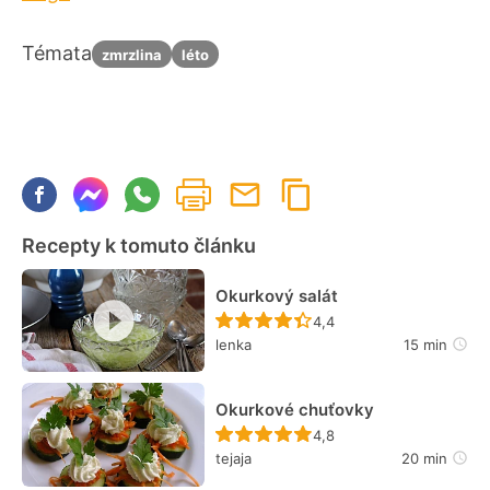
Témata
zmrzlina
léto
Recepty k tomuto článku
Okurkový salát
Recept ještě nebyl hodn
4,4
lenka
15 min
Okurkové chuťovky
Recept ještě nebyl hodn
4,8
tejaja
20 min