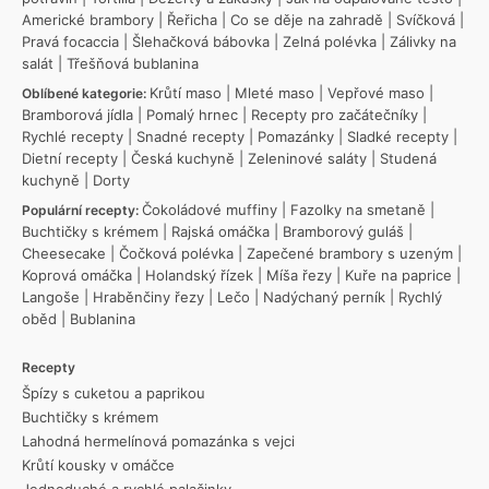
Americké brambory
|
Řeřicha
|
Co se děje na zahradě
|
Svíčková
|
Pravá focaccia
|
Šlehačková bábovka
|
Zelná polévka
|
Zálivky na
salát
|
Třešňová bublanina
Krůtí maso
|
Mleté maso
|
Vepřové maso
|
Oblíbené kategorie:
Bramborová jídla
|
Pomalý hrnec
|
Recepty pro začátečníky
|
Rychlé recepty
|
Snadné recepty
|
Pomazánky
|
Sladké recepty
|
Dietní recepty
|
Česká kuchyně
|
Zeleninové saláty
|
Studená
kuchyně
|
Dorty
Čokoládové muffiny
|
Fazolky na smetaně
|
Populární recepty:
Buchtičky s krémem
|
Rajská omáčka
|
Bramborový guláš
|
Cheesecake
|
Čočková polévka
|
Zapečené brambory s uzeným
|
Koprová omáčka
|
Holandský řízek
|
Míša řezy
|
Kuře na paprice
|
Langoše
|
Hraběnčiny řezy
|
Lečo
|
Nadýchaný perník
|
Rychlý
oběd
|
Bublanina
Recepty
Špízy s cuketou a paprikou
Buchtičky s krémem
Lahodná hermelínová pomazánka s vejci
Krůtí kousky v omáčce
Jednoduché a rychlé palačinky