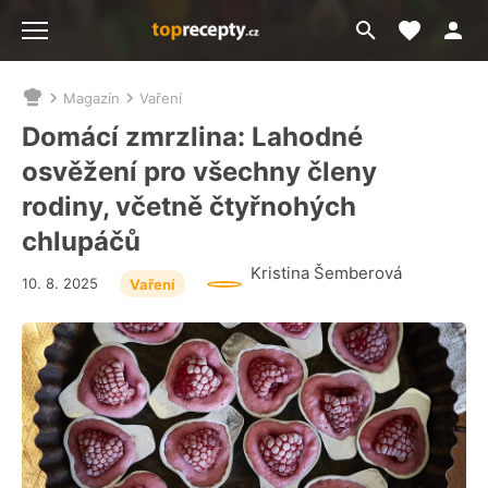
Moje akt
Přejít
Menu
na
vyhledávání
Magazín
Vaření
Nacházíte
se
Domácí zmrzlina: Lahodné
zde:
osvěžení pro všechny členy
rodiny, včetně čtyřnohých
chlupáčů
Kristina Šemberová
10. 8. 2025
Vaření