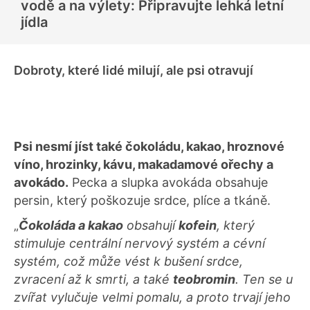
vodě a na výlety: Připravujte lehká letní
jídla
Dobroty, které lidé milují, ale psi otravují
Psi nesmí jíst také čokoládu, kakao, hroznové
víno, hrozinky, kávu, makadamové ořechy a
avokádo.
Pecka a slupka avokáda obsahuje
persin, který poškozuje srdce, plíce a tkáně.
„
Čokoláda a kakao
obsahují
kofein
, který
stimuluje centrální nervový systém a cévní
systém, což může vést k bušení srdce,
zvracení až k smrti, a také
teobromin
. Ten se u
zvířat vylučuje velmi pomalu, a proto trvají jeho