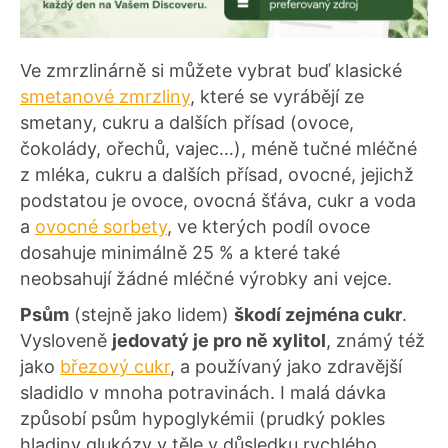
Ve zmrzlinárně si můžete vybrat buď klasické
smetanové zmrzliny
, které se vyrábějí ze
smetany, cukru a dalších přísad (ovoce,
čokolády, ořechů, vajec…), méně tučné mléčné
z mléka, cukru a dalších přísad, ovocné, jejichž
podstatou je ovoce, ovocná šťáva, cukr a voda
a
ovocné sorbety
, ve kterých podíl ovoce
dosahuje minimálně 25 % a které také
neobsahují žádné mléčné výrobky ani vejce.
Psům
(stejně jako lidem)
škodí zejména cukr
.
Vysloveně
jedovatý je pro ně xylitol
, známý též
jako
březový cukr
, a používaný jako zdravější
sladidlo v mnoha potravinách. I malá dávka
způsobí psům hypoglykémii (prudký pokles
hladiny glukózy v těle v důsledku rychlého