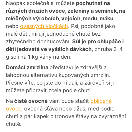
Naopak společně si můžete
pochutnat na
různých druzích ovoce, zeleniny a semínek, na
mléčných výrobcích, vejcích, medu, máku
nebo
ovesných vločkách
. Psi, podobně jako
malé děti, milují jednoduché chutě bez
zbytečného dochucování.
Sůl je pro chlupáče i
děti jedovatá ve vyšších dávkách
, zhruba 2–4
g soli na 1 kg váhy na den.
Domácí zmrzlina
představuje zdravější a
lahodnou alternativu kupovaných zmrzlin.
Přesně víte, co jste do ní dali, a zároveň si ji
můžete připravit zcela podle chuti.
Na
čistě ovocné
vám bude stačit
oblíbené
ovoce
, ovocná šťáva nebo džus, med podle
chuti a pár kapek citronové šťávy na zvýraznění
chutě.