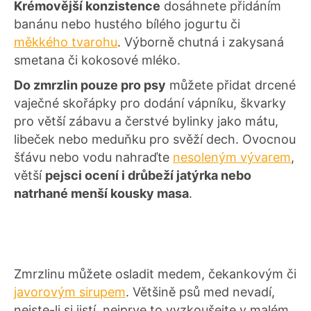
Krémovější konzistence
dosáhnete přidáním
banánu nebo hustého bílého jogurtu či
měkkého tvarohu
. Výborně chutná i zakysaná
smetana či kokosové mléko.
Do zmrzlin pouze pro psy
můžete přidat drcené
vaječné skořápky pro dodání vápníku, škvarky
pro větší zábavu a čerstvé bylinky jako mátu,
libeček nebo meduňku pro svěží dech. Ovocnou
šťávu nebo vodu nahraďte
nesoleným vývarem
,
větší
pejsci ocení i drůbeží jatýrka nebo
natrhané menší kousky masa
.
Zmrzlinu můžete osladit medem, čekankovým či
javorovým sirupem
. Většině psů med nevadí,
nejste-li si jistí, nejprve to vyzkoušejte v malém