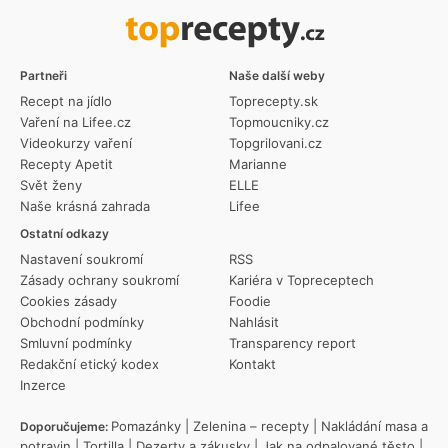
Partneři
Naše další weby
Recept na jídlo
Toprecepty.sk
Vaření na Lifee.cz
Topmoucniky.cz
Videokurzy vaření
Topgrilovani.cz
Recepty Apetit
Marianne
Svět ženy
ELLE
Naše krásná zahrada
Lifee
Ostatní odkazy
Nastavení soukromí
RSS
Zásady ochrany soukromí
Kariéra v Topreceptech
Cookies zásady
Foodie
Obchodní podmínky
Nahlásit
Smluvní podmínky
Transparency report
Redakční etický kodex
Kontakt
Inzerce
Pomazánky
|
Zelenina – recepty
|
Nakládání masa a
Doporučujeme:
potravin
|
Tortilla
|
Dezerty a zákusky
|
Jak na odpalované těsto
|