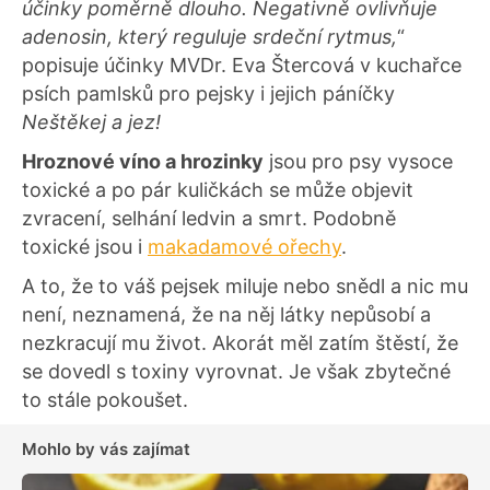
účinky poměrně dlouho. Negativně ovlivňuje
adenosin, který reguluje srdeční rytmus,
“
popisuje účinky MVDr. Eva Štercová v kuchařce
psích pamlsků pro pejsky i jejich páníčky
Neštěkej a jez!
Hroznové víno a hrozinky
jsou pro psy vysoce
toxické a po pár kuličkách se může objevit
zvracení, selhání ledvin a smrt. Podobně
toxické jsou i
makadamové ořechy
.
A to, že to váš pejsek miluje nebo snědl a nic mu
není, neznamená, že na něj látky nepůsobí a
nezkracují mu život. Akorát měl zatím štěstí, že
se dovedl s toxiny vyrovnat. Je však zbytečné
to stále pokoušet.
Mohlo by vás zajímat