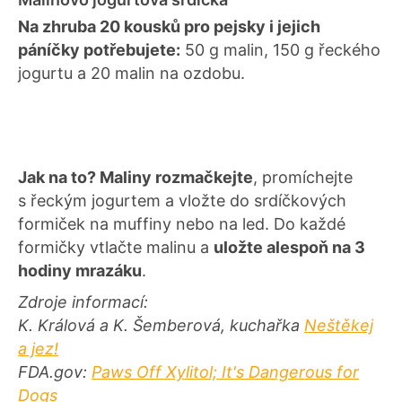
Na zhruba 20 kousků pro pejsky i jejich
páníčky potřebujete:
50 g malin, 150 g řeckého
jogurtu a 20 malin na ozdobu.
Jak na to? Maliny rozmačkejte
, promíchejte
s řeckým jogurtem a vložte do srdíčkových
formiček na muffiny nebo na led. Do každé
formičky vtlačte malinu a
uložte alespoň na 3
hodiny mrazáku
.
Zdroje informací:
K. Králová a K. Šemberová, kuchařka
Neštěkej
a jez!
FDA.gov:
Paws Off Xylitol; It's Dangerous for
Dogs