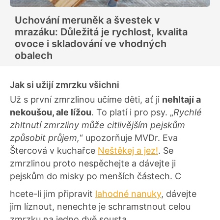
Uchování meruněk a švestek v
mrazáku: Důležitá je rychlost, kvalita
ovoce i skladování ve vhodných
obalech
Jak si užijí zmrzku všichni
Už s první zmrzlinou učíme děti, ať ji
nehltají a
nekoušou, ale lížou
. To platí i pro psy. „
Rychlé
zhltnutí zmrzliny může citlivějším pejskům
způsobit průjem,
“ upozorňuje MVDr. Eva
Štercová v kuchařce
Neštěkej a jez!
. Se
zmrzlinou proto nespěchejte a dávejte ji
pejskům do misky po menších částech. C
hcete-li jim připravit
lahodné nanuky
, dávejte
jim líznout, nenechte je schramstnout celou
zmrzku na jedno dvě sousta.