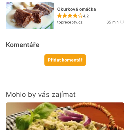
Okurková omáčka
Recept ještě nebyl hodn
4,2
toprecepty.cz
65 min
Komentáře
Přidat komentář
Mohlo by vás zajímat