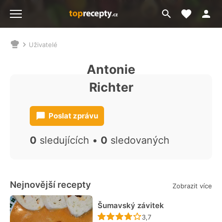
Moje akt
Přejít
Menu
na
vyhledávání
Uživatelé
Nacházíte
se
Antonie
zde:
Richter
Poslat zprávu
0
sledujících •
0
sledovaných
Nejnovější recepty
Zobrazit více
Šumavský závitek
Recept ještě nebyl hodn
3,7