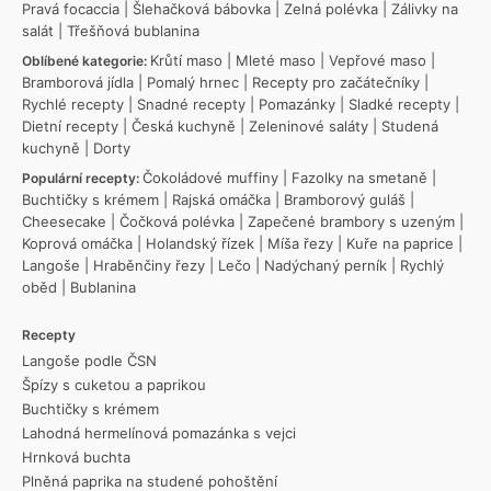
Pravá focaccia
|
Šlehačková bábovka
|
Zelná polévka
|
Zálivky na
salát
|
Třešňová bublanina
Krůtí maso
|
Mleté maso
|
Vepřové maso
|
Oblíbené kategorie:
Bramborová jídla
|
Pomalý hrnec
|
Recepty pro začátečníky
|
Rychlé recepty
|
Snadné recepty
|
Pomazánky
|
Sladké recepty
|
Dietní recepty
|
Česká kuchyně
|
Zeleninové saláty
|
Studená
kuchyně
|
Dorty
Čokoládové muffiny
|
Fazolky na smetaně
|
Populární recepty:
Buchtičky s krémem
|
Rajská omáčka
|
Bramborový guláš
|
Cheesecake
|
Čočková polévka
|
Zapečené brambory s uzeným
|
Koprová omáčka
|
Holandský řízek
|
Míša řezy
|
Kuře na paprice
|
Langoše
|
Hraběnčiny řezy
|
Lečo
|
Nadýchaný perník
|
Rychlý
oběd
|
Bublanina
Recepty
Langoše podle ČSN
Špízy s cuketou a paprikou
Buchtičky s krémem
Lahodná hermelínová pomazánka s vejci
Hrnková buchta
Plněná paprika na studené pohoštění