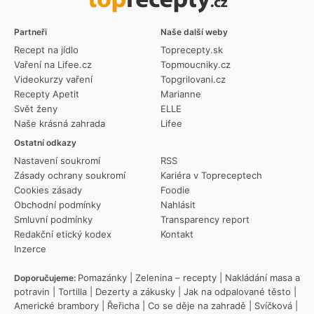
Partneři
Naše další weby
Recept na jídlo
Toprecepty.sk
Vaření na Lifee.cz
Topmoucniky.cz
Videokurzy vaření
Topgrilovani.cz
Recepty Apetit
Marianne
Svět ženy
ELLE
Naše krásná zahrada
Lifee
Ostatní odkazy
Nastavení soukromí
RSS
Zásady ochrany soukromí
Kariéra v Topreceptech
Cookies zásady
Foodie
Obchodní podmínky
Nahlásit
Smluvní podmínky
Transparency report
Redakční etický kodex
Kontakt
Inzerce
Pomazánky
|
Zelenina – recepty
|
Nakládání masa a
Doporučujeme:
potravin
|
Tortilla
|
Dezerty a zákusky
|
Jak na odpalované těsto
|
Americké brambory
|
Řeřicha
|
Co se děje na zahradě
|
Svíčková
|