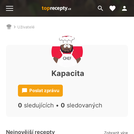
Moje akt
Přejít
Menu
na
vyhledávání
Uživatelé
Nacházíte
se
zde:
Kapacita
Poslat zprávu
0
sledujících •
0
sledovaných
Nejnovější recepty
Zobrazit více