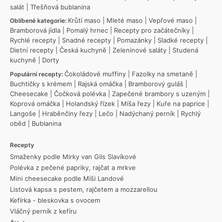
salát
|
Třešňová bublanina
Krůtí maso
|
Mleté maso
|
Vepřové maso
|
Oblíbené kategorie:
Bramborová jídla
|
Pomalý hrnec
|
Recepty pro začátečníky
|
Rychlé recepty
|
Snadné recepty
|
Pomazánky
|
Sladké recepty
|
Dietní recepty
|
Česká kuchyně
|
Zeleninové saláty
|
Studená
kuchyně
|
Dorty
Čokoládové muffiny
|
Fazolky na smetaně
|
Populární recepty:
Buchtičky s krémem
|
Rajská omáčka
|
Bramborový guláš
|
Cheesecake
|
Čočková polévka
|
Zapečené brambory s uzeným
|
Koprová omáčka
|
Holandský řízek
|
Míša řezy
|
Kuře na paprice
|
Langoše
|
Hraběnčiny řezy
|
Lečo
|
Nadýchaný perník
|
Rychlý
oběd
|
Bublanina
Recepty
Smaženky podle Mirky van Gils Slavíkové
Polévka z pečené papriky, rajčat a mrkve
Mini cheesecake podle Míši Landové
Listová kapsa s pestem, rajčetem a mozzarellou
Kefírka - bleskovka s ovocem
Vláčný perník z kefíru