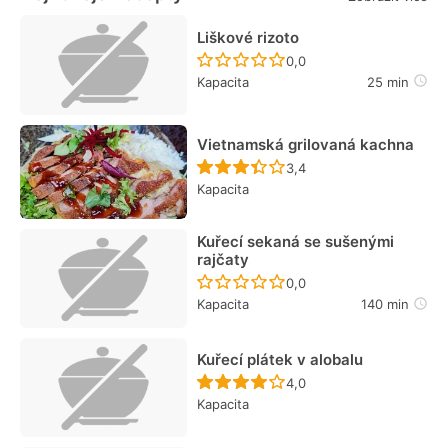
Liškové rizoto
Recept ještě nebyl hodn
0,0
Kapacita
25 min
Vietnamská grilovaná kachna
Recept ještě nebyl hodn
3,4
Kapacita
Kuřecí sekaná se sušenými
rajčaty
Recept ještě nebyl hodn
0,0
Kapacita
140 min
Kuřecí plátek v alobalu
Recept ještě nebyl hodn
4,0
Kapacita