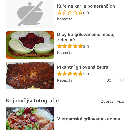
Kuře na kari a pomerančích
Recept ještě nebyl hodn
0,0
Kapacita
Dipy ke grilovanému masu,
zelenině
Recept ještě nebyl hodn
5,0
Kapacita
Pikantní grilovaná žebra
Recept ještě nebyl hodn
5,0
Kapacita
60 min
Nejnovější fotografie
Zobrazit více
Vietnamská grilovaná kachna