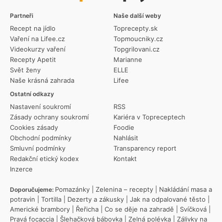
Partneři
Naše další weby
Recept na jídlo
Toprecepty.sk
Vaření na Lifee.cz
Topmoucniky.cz
Videokurzy vaření
Topgrilovani.cz
Recepty Apetit
Marianne
Svět ženy
ELLE
Naše krásná zahrada
Lifee
Ostatní odkazy
Nastavení soukromí
RSS
Zásady ochrany soukromí
Kariéra v Topreceptech
Cookies zásady
Foodie
Obchodní podmínky
Nahlásit
Smluvní podmínky
Transparency report
Redakční etický kodex
Kontakt
Inzerce
Pomazánky
|
Zelenina – recepty
|
Nakládání masa a
Doporučujeme:
potravin
|
Tortilla
|
Dezerty a zákusky
|
Jak na odpalované těsto
|
Americké brambory
|
Řeřicha
|
Co se děje na zahradě
|
Svíčková
|
Pravá focaccia
|
Šlehačková bábovka
|
Zelná polévka
|
Zálivky na