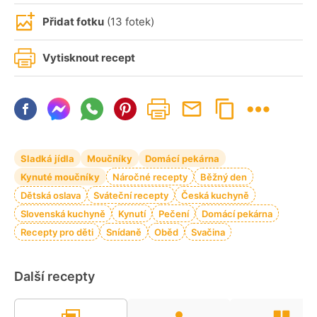
Přidat fotku
(13 fotek)
Vytisknout recept
Sladká jídla
Moučníky
Domácí pekárna
Kynuté moučníky
Náročné recepty
Běžný den
Dětská oslava
Sváteční recepty
Česká kuchyně
Slovenská kuchyně
Kynutí
Pečení
Domácí pekárna
Recepty pro děti
Snídaně
Oběd
Svačina
Další recepty