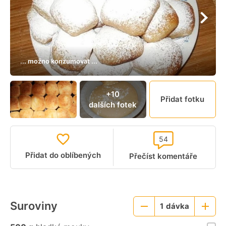
... možno konzumovat ...
+10
Přidat fotku
dalších fotek
54
Přidat do oblíbených
Přečíst komentáře
Suroviny
1
dávka
Menší
Větší
porce
porce