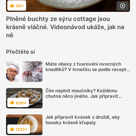
39×
Hodnocení
Plněné buchty ze sýru cottage jsou
krásně vláčné. Videonávod ukáže, jak na
ně
Přečtěte si
Máte obavy z tvarování ovocných
knedlíků? V hrnečku se podle receptu
knedlíkového mistra vždy povedou
Čím naplnit moučníky? Každému
chutná něco jiného. Jak připravit
dokonalé náplně, aby byly naše
939×
Hodnocení
buchty a koláče neodolatelné
Jak připravit kvásek z droždí, aby
housky krásně křupaly
1223×
Hodnocení