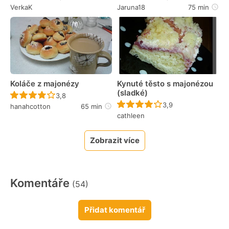
VerkaK
Jaruna18
75 min
Koláče z majonézy
Kynuté těsto s majonézou
(sladké)
Recept ještě nebyl hodnocen
3,8
Recept ještě nebyl 
3,9
hanahcotton
65 min
cathleen
Zobrazit více
Komentáře
(54)
Přidat komentář