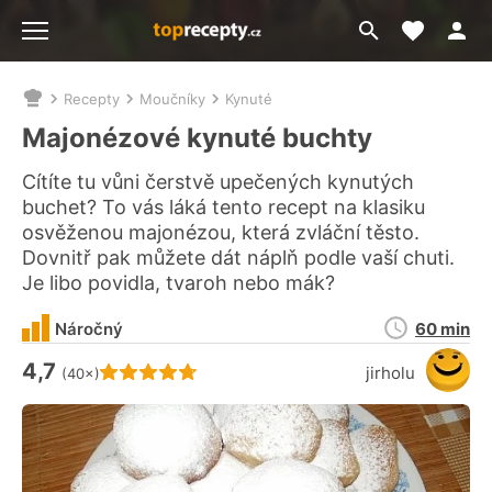
Moje akt
Přejít
Menu
na
vyhledávání
Recepty
Moučníky
Kynuté
Nacházíte
se
Majonézové kynuté buchty
zde:
Cítíte tu vůni čerstvě upečených kynutých
buchet? To vás láká tento recept na klasiku
osvěženou majonézou, která zvláční těsto.
Dovnitř pak můžete dát náplň podle vaší chuti.
Je libo povidla, tvaroh nebo mák?
Doba
Náročný
60 min
přípravy
4,7
Hodnocení receptu je
jirholu
(40×)