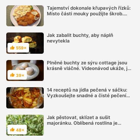
Tajemství dokonale křupavých řízků:
Místo části mouky použijte škrob.
Důležitý je ale poměr
Jak zabalit buchty, aby náplň
nevytekla
559×
Hodnocení
Plněné buchty ze sýru cottage jsou
krásně vláčné. Videonávod ukáže, jak
na ně
39×
Hodnocení
14 receptů na jídla pečená v sáčku:
Vyzkoušejte snadné a čisté pečení
plné chuti
Jak pěstovat, sklízet a sušit
majoránku. Oblíbená rostlina je
důležitým kořením naší kuchyně
48×
Hodnocení