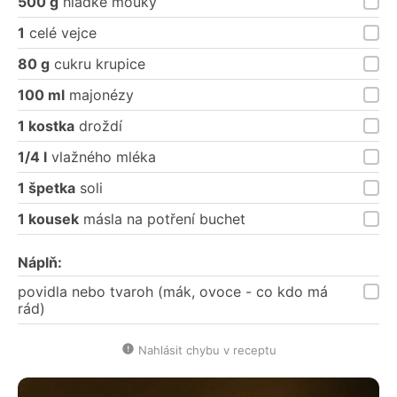
500 g
hladké mouky
1
celé vejce
80 g
cukru krupice
100 ml
majonézy
1 kostka
droždí
1/4 l
vlažného mléka
1 špetka
soli
1 kousek
másla na potření buchet
Náplň:
povidla nebo tvaroh (mák, ovoce - co kdo má
rád)
Nahlásit chybu v receptu