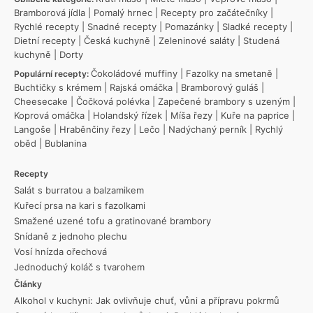
Bramborová jídla
|
Pomalý hrnec
|
Recepty pro začátečníky
|
Rychlé recepty
|
Snadné recepty
|
Pomazánky
|
Sladké recepty
|
Dietní recepty
|
Česká kuchyně
|
Zeleninové saláty
|
Studená
kuchyně
|
Dorty
Čokoládové muffiny
|
Fazolky na smetaně
|
Populární recepty:
Buchtičky s krémem
|
Rajská omáčka
|
Bramborový guláš
|
Cheesecake
|
Čočková polévka
|
Zapečené brambory s uzeným
|
Koprová omáčka
|
Holandský řízek
|
Míša řezy
|
Kuře na paprice
|
Langoše
|
Hraběnčiny řezy
|
Lečo
|
Nadýchaný perník
|
Rychlý
oběd
|
Bublanina
Recepty
Salát s burratou a balzamikem
Kuřecí prsa na kari s fazolkami
Smažené uzené tofu a gratinované brambory
Snídaně z jednoho plechu
Vosí hnízda ořechová
Jednoduchý koláč s tvarohem
Články
Alkohol v kuchyni: Jak ovlivňuje chuť, vůni a přípravu pokrmů