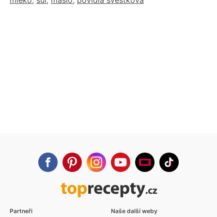
mléko
,
sůl
,
máslo
,
povidla švestková
Partneři
Naše další weby