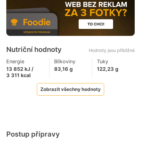
Nutriční hodnoty
Hodnoty jsou přibližné
Energie
Bílkoviny
Tuky
13 852
kJ /
83,16
g
122,23
g
3 311
kcal
Zobrazit všechny hodnoty
Postup přípravy