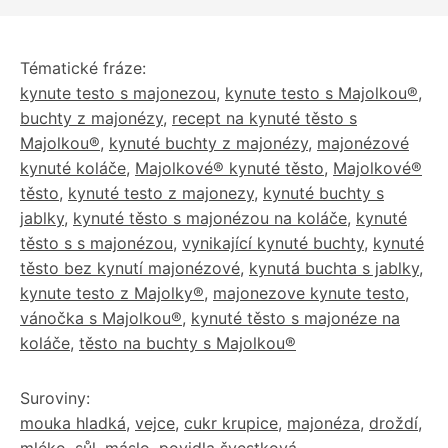
Tématické fráze:
kynute testo s majonezou
,
kynute testo s Majolkou®
,
buchty z majonézy
,
recept na kynuté těsto s
Majolkou®
,
kynuté buchty z majonézy
,
majonézové
kynuté koláče
,
Majolkové® kynuté těsto
,
Majolkové®
těsto
,
kynuté testo z majonezy
,
kynuté buchty s
jablky
,
kynuté těsto s majonézou na koláče
,
kynuté
těsto s s majonézou
,
vynikající kynuté buchty
,
kynuté
těsto bez kynutí majonézové
,
kynutá buchta s jablky
,
kynute testo z Majolky®
,
majonezove kynute testo
,
vánočka s Majolkou®
,
kynuté těsto s majonéze na
koláče
,
těsto na buchty s Majolkou®
Suroviny:
mouka hladká
,
vejce
,
cukr krupice
,
majonéza
,
droždí
,