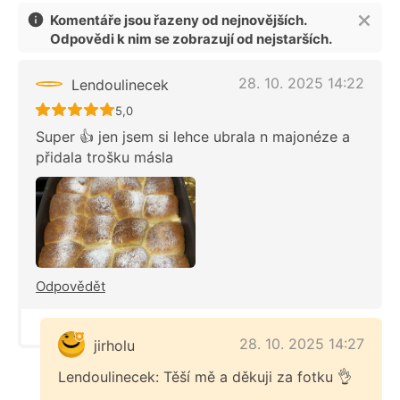
Komentáře jsou řazeny od nejnovějších.
Odpovědi k nim se zobrazují od nejstarších.
28. 10. 2025 14:22
Lendoulinecek
Recept ještě nebyl hodnocen
5,0
Super 👍 jen jsem si lehce ubrala n majonéze a
přidala trošku másla
Odpovědět
28. 10. 2025 14:27
jirholu
Lendoulinecek: Těší mě a děkuji za fotku 👌