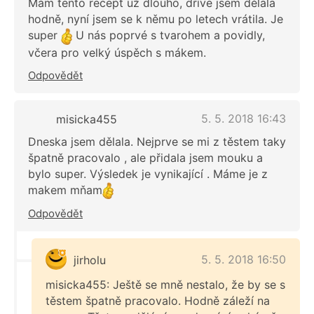
Mám tento recept už dlouho, dříve jsem dělala
hodně, nyní jsem se k němu po letech vrátila. Je
super
U nás poprvé s tvarohem a povidly,
včera pro velký úspěch s mákem.
Odpovědět
5. 5. 2018 16:43
misicka455
Dneska jsem dělala. Nejprve se mi z těstem taky
špatně pracovalo , ale přidala jsem mouku a
bylo super. Výsledek je vynikající . Máme je z
makem mňam
Odpovědět
5. 5. 2018 16:50
jirholu
misicka455: Ještě se mně nestalo, že by se s
těstem špatně pracovalo. Hodně záleží na