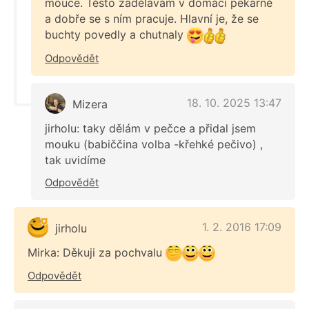
mouce. Těsto zadělávám v domácí pekárně
a dobře se s ním pracuje. Hlavní je, že se
buchty povedly a chutnaly
Odpovědět
18. 10. 2025 13:47
Mizera
jirholu: taky dělám v pečce a přidal jsem
mouku (babiččina volba -křehké pečivo) ,
tak uvidíme
Odpovědět
1. 2. 2016 17:09
jirholu
Mirka: Děkuji za pochvalu
Odpovědět