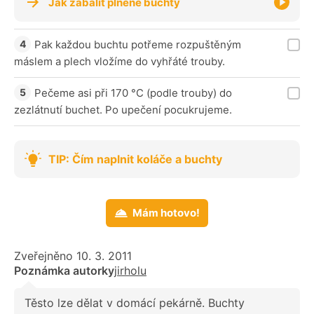
Jak zabalit plněné buchty
Pak každou buchtu potřeme rozpuštěným
máslem a plech vložíme do vyhřáté trouby.
Pečeme asi při 170 °C (podle trouby) do
zezlátnutí buchet. Po upečení pocukrujeme.
TIP: Čím naplnit koláče a buchty
Mám hotovo!
Zveřejněno 10. 3. 2011
Poznámka autorky
jirholu
Těsto lze dělat v domácí pekárně. Buchty