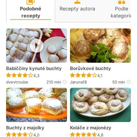
Podobné
Recepty autora
Podle
recepty
kategorie
Babiččiny kynuté buchty
Borůvkové buchty
Recept ještě nebyl hodnocen
Recept ještě nebyl 
4,3
4,1
dvevtroube
210 min
Jaruna18
50 min
Buchty z majolky
Koláče z majonézy
Recept ještě nebyl hodnocen
Recept ještě nebyl 
4,0
4,6