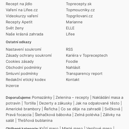
Recept na jídlo
Toprecepty.sk
Vaření na Lifee.cz
Topmoucniky.cz
Videokurzy vaření
Topgrilovani.cz
Recepty Apetit
Marianne
Svět ženy
ELLE
Naše krásná zahrada
Lifee
Ostatní odkazy
Nastavení soukromí
RSS
Zásady ochrany soukromí
Kariéra v Topreceptech
Cookies zásady
Foodie
Obchodní podmínky
Nahlásit
Smluvní podmínky
Transparency report
Redakční etický kodex
Kontakt
Inzerce
Pomazánky
|
Zelenina – recepty
|
Nakládání masa a
Doporučujeme:
potravin
|
Tortilla
|
Dezerty a zákusky
|
Jak na odpalované těsto
|
Americké brambory
|
Řeřicha
|
Co se děje na zahradě
|
Svíčková
|
Pravá focaccia
|
Šlehačková bábovka
|
Zelná polévka
|
Zálivky na
salát
|
Třešňová bublanina
Krůtí maso
|
Mleté maso
|
Vepřové maso
|
Oblíbené kategorie: