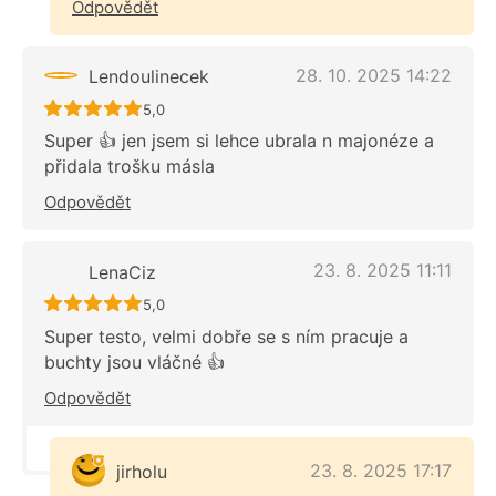
Odpovědět
28. 10. 2025 14:22
Lendoulinecek
Recept ještě nebyl hodnocen
5,0
Super 👍 jen jsem si lehce ubrala n majonéze a
přidala trošku másla
Odpovědět
23. 8. 2025 11:11
LenaCiz
Recept ještě nebyl hodnocen
5,0
Super testo, velmi dobře se s ním pracuje a
buchty jsou vláčné 👍
Odpovědět
23. 8. 2025 17:17
jirholu