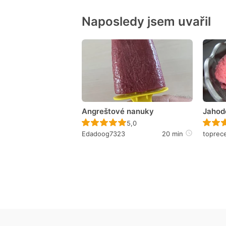
Naposledy jsem uvařil
Angreštové nanuky
Jahod
Recept ještě nebyl hodnocen
5,0
Edadoog7323
20 min
toprec