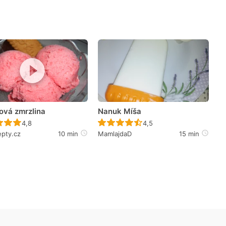
ová zmrzlina
Nanuk Míša
Recept ještě nebyl hodnocen
Recept ještě nebyl hodno
4,8
4,5
epty.cz
10 min
MamlajdaD
15 min