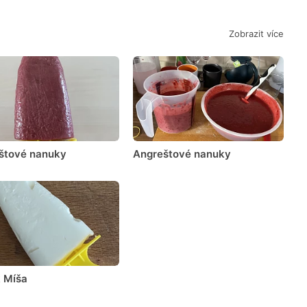
Zobrazit více
štové nanuky
Angreštové nanuky
 Míša