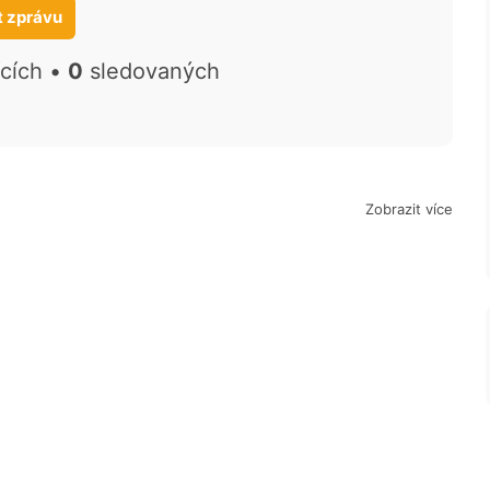
t zprávu
ících •
0
sledovaných
Zobrazit více