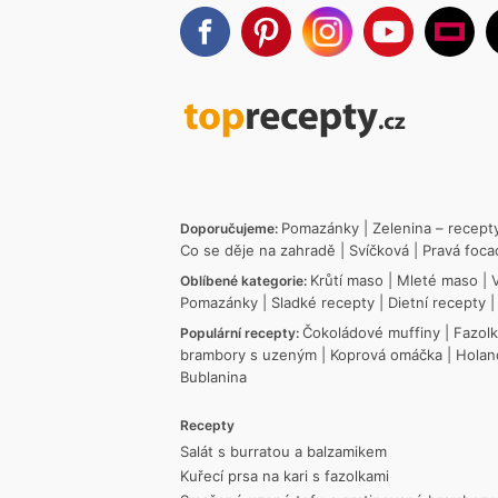
Pomazánky
|
Zelenina – recept
Doporučujeme:
Co se děje na zahradě
|
Svíčková
|
Pravá foca
Krůtí maso
|
Mleté maso
|
Oblíbené kategorie:
Pomazánky
|
Sladké recepty
|
Dietní recepty
Čokoládové muffiny
|
Fazol
Populární recepty:
brambory s uzeným
|
Koprová omáčka
|
Holan
Bublanina
Recepty
Salát s burratou a balzamikem
Kuřecí prsa na kari s fazolkami