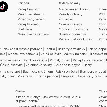
Partneři
Ostatní odkazy
Recept na jídlo
Nastavení soukromí
Inzer
Vaření na Lifee.cz
Zásady ochrany
RSS
Videokurzy vaření
soukromí
Karié
Recepty Apetit
Cookies zásady
Food
Svět ženy
Obchodní podmínky
Nahlá
Naše krásná zahrada
Smluvní podmínky
Trans
Redakční etický kodex
Konta
y
|
Nakládání masa a potravin
|
Tortilla
|
Dezerty a zákusky
|
Jak na odpal
ccia
|
Šlehačková bábovka
|
Zelná polévka
|
Zálivky na salát
|
Třešňová b
Vepřové maso
|
Bramborová jídla
|
Pomalý hrnec
|
Recepty pro začáteční
|
Česká kuchyně
|
Zeleninové saláty
|
Studená kuchyně
|
Dorty
ky na smetaně
|
Buchtičky s krémem
|
Rajská omáčka
|
Bramborový guláš
dský řízek
|
Míša řezy
|
Kuře na paprice
|
Langoše
|
Hraběnčiny řezy
|
L
Články
Tipy a
Alkohol v kuchyni: Jak ovlivňuje chuť, vůni a
Zavař
přípravu pokrmů
vše z
Ovocné knedlíky nejen s borůvkami: Rychlý
Chraň