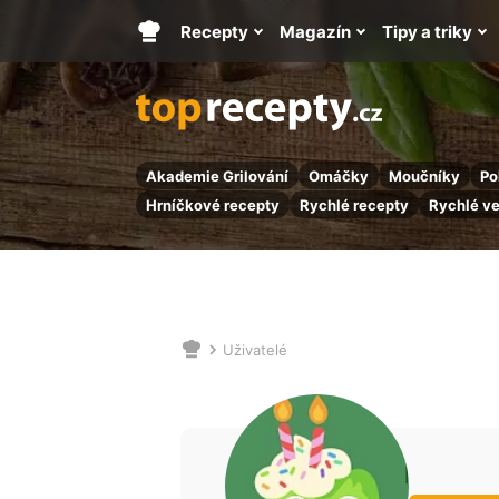
Recepty
Magazín
Tipy a triky
Hlavní
stránka
Akademie Grilování
Omáčky
Moučníky
Po
Hrníčkové recepty
Rychlé recepty
Rychlé v
Uživatelé
Nacházíte
se
zde: