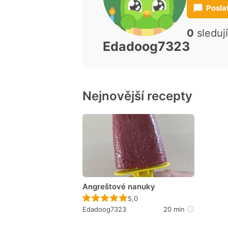
Posla
0
sleduj
Edadoog7323
Nejnovější recepty
Angreštové nanuky
Recept ještě nebyl hodnocen
5,0
Edadoog7323
20 min