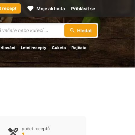
t recept
Moje aktivita
Přihlásit se
Hledat
rilování
Letní recepty
Cuketa
Rajčata
počet receptů