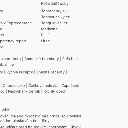
Naše další weby
ce
Toprecepty.sk
Topmoucniky.cz
ra v Topreceptech
Topgrilovani.cz
ie
Marianne
sit
ELLE
parency report
Lifee
kt
ované těsto
|
Americké brambory
|
Řeřicha
|
ublanina
ky
|
Rychlé recepty
|
Snadné recepty
|
|
Cheesecake
|
Čočková polévka
|
Zapečené
ečo
|
Nadýchaný perník
|
Rychlý oběd
|
 triky
ování malého množství bez hrnce: Mikrovlnka
vládne bleskově a bez dřiny
te rajčata před houbovými chorobami. Chyby