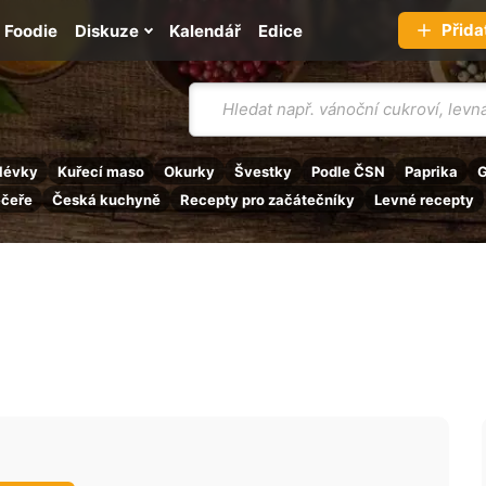
Přida
Foodie
Diskuze
Kalendář
Edice
Vyhledávání
lévky
Kuřecí maso
Okurky
Švestky
Podle ČSN
Paprika
G
ečeře
Česká kuchyně
Recepty pro začátečníky
Levné recepty