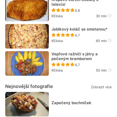
televizi
Recept ještě nebyl hodn
4,8
KEliska
30 min
Jablkový koláč se smetanou*
Recept ještě nebyl hodn
4,7
KEliska
60 min
Vepřové ražniči s játry a
pečeným bramborem
Recept ještě nebyl hodn
4,7
KEliska
50 min
Nejnovější fotografie
Zobrazit více
Zapečený bochníček