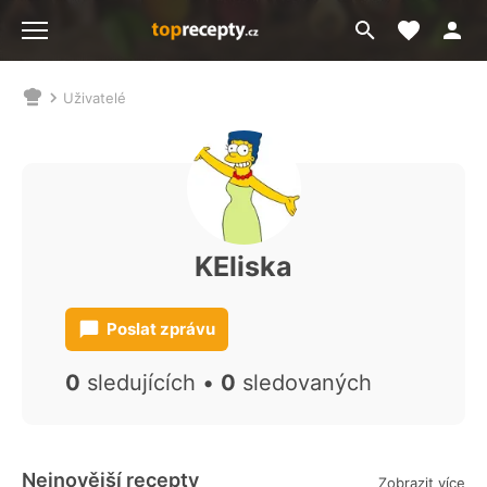
Moje akt
Přejít
Menu
na
vyhledávání
Uživatelé
Nacházíte
se
zde:
KEliska
Poslat zprávu
0
sledujících •
0
sledovaných
Nejnovější recepty
Zobrazit více