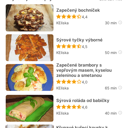
Zapečený bochníček
Recept ještě nebyl hodn
4,4
KEliska
30 min
Sýrové tyčky výborné
Recept ještě nebyl hodn
4,5
KEliska
50 min
Zapečené brambory s
vepřovým masem, kyselou
zeleninou a smetanou
Recept ještě nebyl hodn
4,0
KEliska
65 min
Sýrová roláda od babičky
Recept ještě nebyl hodn
4,6
KEliska
40 min
Křupavé kuřecí kousky k