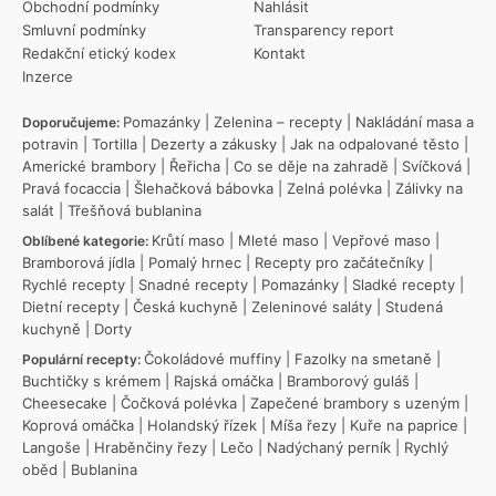
Obchodní podmínky
Nahlásit
Smluvní podmínky
Transparency report
Redakční etický kodex
Kontakt
Inzerce
Pomazánky
|
Zelenina – recepty
|
Nakládání masa a
Doporučujeme:
potravin
|
Tortilla
|
Dezerty a zákusky
|
Jak na odpalované těsto
|
Americké brambory
|
Řeřicha
|
Co se děje na zahradě
|
Svíčková
|
Pravá focaccia
|
Šlehačková bábovka
|
Zelná polévka
|
Zálivky na
salát
|
Třešňová bublanina
Krůtí maso
|
Mleté maso
|
Vepřové maso
|
Oblíbené kategorie:
Bramborová jídla
|
Pomalý hrnec
|
Recepty pro začátečníky
|
Rychlé recepty
|
Snadné recepty
|
Pomazánky
|
Sladké recepty
|
Dietní recepty
|
Česká kuchyně
|
Zeleninové saláty
|
Studená
kuchyně
|
Dorty
Čokoládové muffiny
|
Fazolky na smetaně
|
Populární recepty:
Buchtičky s krémem
|
Rajská omáčka
|
Bramborový guláš
|
Cheesecake
|
Čočková polévka
|
Zapečené brambory s uzeným
|
Koprová omáčka
|
Holandský řízek
|
Míša řezy
|
Kuře na paprice
|
Langoše
|
Hraběnčiny řezy
|
Lečo
|
Nadýchaný perník
|
Rychlý
oběd
|
Bublanina