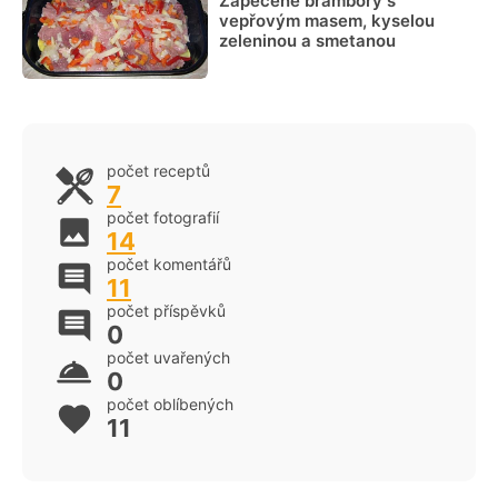
Zapečené brambory s
vepřovým masem, kyselou
zeleninou a smetanou
počet receptů
7
počet fotografií
14
počet komentářů
11
počet příspěvků
0
počet uvařených
0
počet oblíbených
11