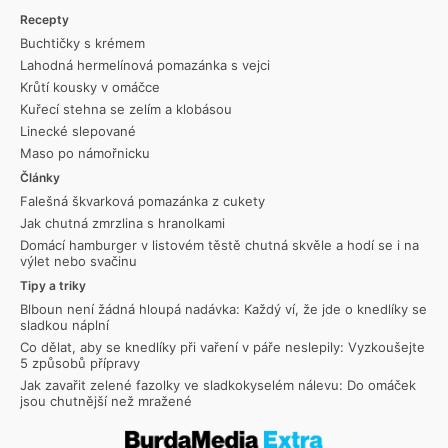
Recepty
Buchtičky s krémem
Lahodná hermelínová pomazánka s vejci
Krůtí kousky v omáčce
Kuřecí stehna se zelím a klobásou
Linecké slepované
Maso po námořnicku
Články
Falešná škvarková pomazánka z cukety
Jak chutná zmrzlina s hranolkami
Domácí hamburger v listovém těstě chutná skvěle a hodí se i na
výlet nebo svačinu
Tipy a triky
Blboun není žádná hloupá nadávka: Každý ví, že jde o knedlíky se
sladkou náplní
Co dělat, aby se knedlíky při vaření v páře neslepily: Vyzkoušejte
5 způsobů přípravy
Jak zavařit zelené fazolky ve sladkokyselém nálevu: Do omáček
jsou chutnější než mražené