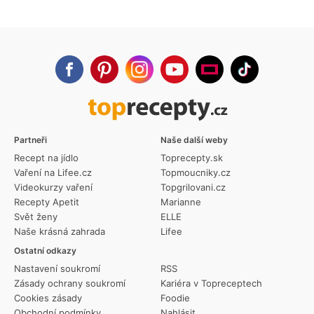
Partneři
Naše další weby
Recept na jídlo
Toprecepty.sk
Vaření na Lifee.cz
Topmoucniky.cz
Videokurzy vaření
Topgrilovani.cz
Recepty Apetit
Marianne
Svět ženy
ELLE
Naše krásná zahrada
Lifee
Ostatní odkazy
Nastavení soukromí
RSS
Zásady ochrany soukromí
Kariéra v Topreceptech
Cookies zásady
Foodie
Obchodní podmínky
Nahlásit