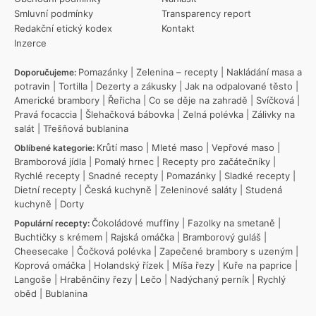
Smluvní podmínky
Transparency report
Redakční etický kodex
Kontakt
Inzerce
Pomazánky
|
Zelenina – recepty
|
Nakládání masa a
Doporučujeme:
potravin
|
Tortilla
|
Dezerty a zákusky
|
Jak na odpalované těsto
|
Americké brambory
|
Řeřicha
|
Co se děje na zahradě
|
Svíčková
|
Pravá focaccia
|
Šlehačková bábovka
|
Zelná polévka
|
Zálivky na
salát
|
Třešňová bublanina
Krůtí maso
|
Mleté maso
|
Vepřové maso
|
Oblíbené kategorie:
Bramborová jídla
|
Pomalý hrnec
|
Recepty pro začátečníky
|
Rychlé recepty
|
Snadné recepty
|
Pomazánky
|
Sladké recepty
|
Dietní recepty
|
Česká kuchyně
|
Zeleninové saláty
|
Studená
kuchyně
|
Dorty
Čokoládové muffiny
|
Fazolky na smetaně
|
Populární recepty:
Buchtičky s krémem
|
Rajská omáčka
|
Bramborový guláš
|
Cheesecake
|
Čočková polévka
|
Zapečené brambory s uzeným
|
Koprová omáčka
|
Holandský řízek
|
Míša řezy
|
Kuře na paprice
|
Langoše
|
Hraběnčiny řezy
|
Lečo
|
Nadýchaný perník
|
Rychlý
oběd
|
Bublanina