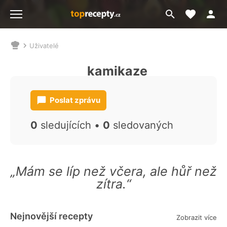
Moje akt
Přejít
Menu
na
vyhledávání
Uživatelé
Nacházíte
se
kamikaze
zde:
Poslat zprávu
0
sledujících •
0
sledovaných
„Mám se líp než včera, ale hůř než
zítra.“
Nejnovější recepty
Zobrazit více