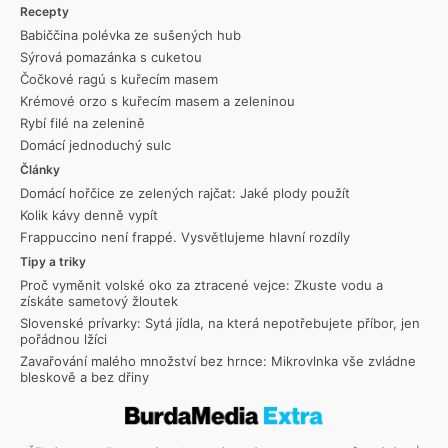
Recepty
Babiččina polévka ze sušených hub
Sýrová pomazánka s cuketou
Čočkové ragú s kuřecím masem
Krémové orzo s kuřecím masem a zeleninou
Rybí filé na zelenině
Domácí jednoduchý sulc
Články
Domácí hořčice ze zelených rajčat: Jaké plody použít
Kolik kávy denně vypít
Frappuccino není frappé. Vysvětlujeme hlavní rozdíly
Tipy a triky
Proč vyměnit volské oko za ztracené vejce: Zkuste vodu a
získáte sametový žloutek
Slovenské prívarky: Sytá jídla, na která nepotřebujete příbor, jen
pořádnou lžíci
Zavařování malého množství bez hrnce: Mikrovlnka vše zvládne
bleskově a bez dřiny