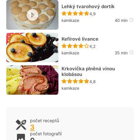
Lehký tvarohový dortík
Recept ještě nebyl hodn
4,9
kamikaze
40 min
Kefírové lívance
Recept ještě nebyl hodn
4,2
kamikaze
35 min
Krkovička plněná vinou
klobásou
Recept ještě nebyl hodn
4,8
kamikaze
počet receptů
3
počet fotografií