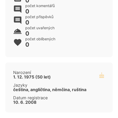
0
počet komentářů
0
počet příspěvků
0
počet uvařených
0
počet oblíbených
0
Narození
1. 12. 1975 (50 let)
Jazyky
čeština, angličtina, němčina, ruština
Datum registrace
10. 6. 2008