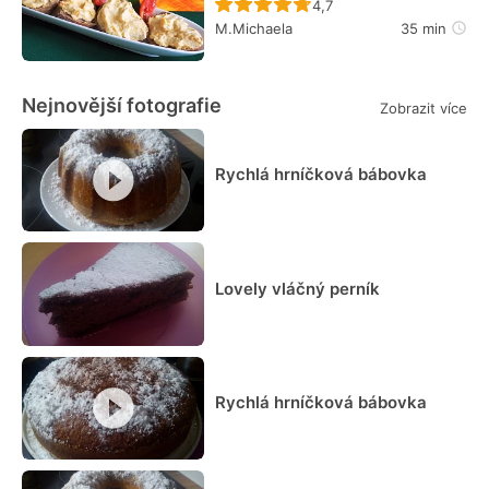
Recept ještě nebyl hodn
4,7
M.Michaela
35 min
Nejnovější fotografie
Zobrazit více
Rychlá hrníčková bábovka
Lovely vláčný perník
Rychlá hrníčková bábovka