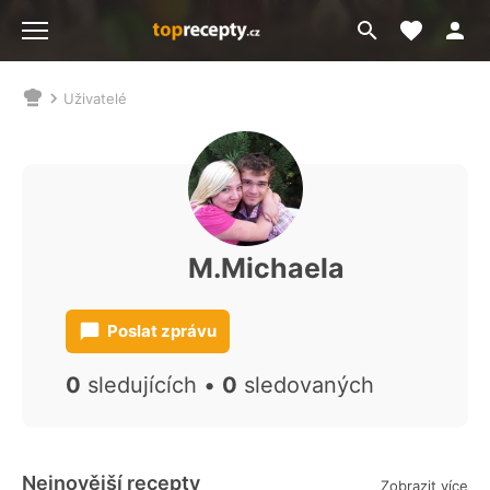
Moje akt
Přejít
Menu
na
vyhledávání
Uživatelé
Nacházíte
se
zde:
M.Michaela
Poslat zprávu
0
sledujících •
0
sledovaných
Nejnovější recepty
Zobrazit více