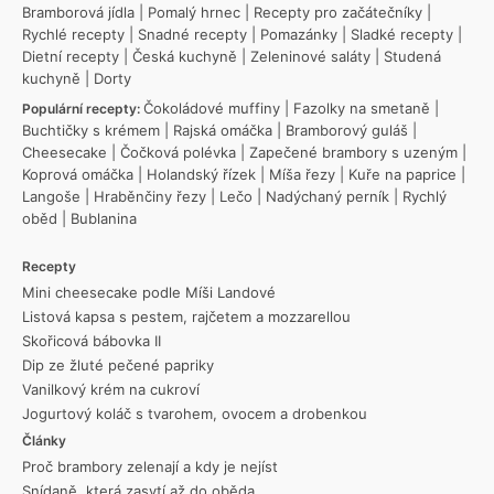
Bramborová jídla
|
Pomalý hrnec
|
Recepty pro začátečníky
|
Rychlé recepty
|
Snadné recepty
|
Pomazánky
|
Sladké recepty
|
Dietní recepty
|
Česká kuchyně
|
Zeleninové saláty
|
Studená
kuchyně
|
Dorty
Čokoládové muffiny
|
Fazolky na smetaně
|
Populární recepty:
Buchtičky s krémem
|
Rajská omáčka
|
Bramborový guláš
|
Cheesecake
|
Čočková polévka
|
Zapečené brambory s uzeným
|
Koprová omáčka
|
Holandský řízek
|
Míša řezy
|
Kuře na paprice
|
Langoše
|
Hraběnčiny řezy
|
Lečo
|
Nadýchaný perník
|
Rychlý
oběd
|
Bublanina
Recepty
Mini cheesecake podle Míši Landové
Listová kapsa s pestem, rajčetem a mozzarellou
Skořicová bábovka II
Dip ze žluté pečené papriky
Vanilkový krém na cukroví
Jogurtový koláč s tvarohem, ovocem a drobenkou
Články
Proč brambory zelenají a kdy je nejíst
Snídaně, která zasytí až do oběda