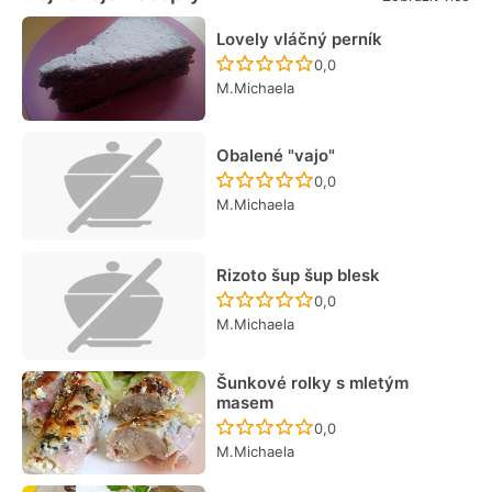
Lovely vláčný perník
Recept ještě nebyl hodn
0,0
M.Michaela
Obalené "vajo"
Recept ještě nebyl hodn
0,0
M.Michaela
Rizoto šup šup blesk
Recept ještě nebyl hodn
0,0
M.Michaela
Šunkové rolky s mletým
masem
Recept ještě nebyl hodn
0,0
M.Michaela