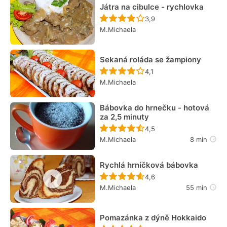
Játra na cibulce - rychlovka
Recept ještě nebyl hodn
3,9
M.Michaela
Sekaná roláda se žampiony
Recept ještě nebyl hodn
4,1
M.Michaela
Bábovka do hrnečku - hotová
za 2,5 minuty
Recept ještě nebyl hodn
4,5
M.Michaela
8 min
Rychlá hrníčková bábovka
Recept ještě nebyl hodn
4,6
M.Michaela
55 min
Pomazánka z dýně Hokkaido