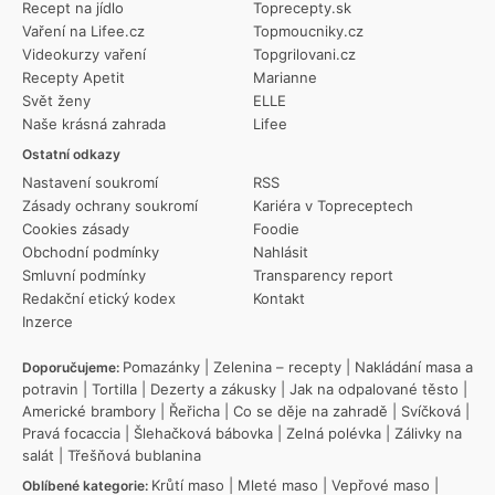
Recept na jídlo
Toprecepty.sk
Vaření na Lifee.cz
Topmoucniky.cz
Videokurzy vaření
Topgrilovani.cz
Recepty Apetit
Marianne
Svět ženy
ELLE
Naše krásná zahrada
Lifee
Ostatní odkazy
Nastavení soukromí
RSS
Zásady ochrany soukromí
Kariéra v Topreceptech
Cookies zásady
Foodie
Obchodní podmínky
Nahlásit
Smluvní podmínky
Transparency report
Redakční etický kodex
Kontakt
Inzerce
Pomazánky
|
Zelenina – recepty
|
Nakládání masa a
Doporučujeme:
potravin
|
Tortilla
|
Dezerty a zákusky
|
Jak na odpalované těsto
|
Americké brambory
|
Řeřicha
|
Co se děje na zahradě
|
Svíčková
|
Pravá focaccia
|
Šlehačková bábovka
|
Zelná polévka
|
Zálivky na
salát
|
Třešňová bublanina
Krůtí maso
|
Mleté maso
|
Vepřové maso
|
Oblíbené kategorie: