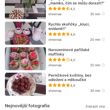
,,mamko, čím se můžu dorazit?"
Recept ještě nebyl hodn
4,5
sheenaa
30 min
Rychlo skořičky ,,kluci,
snídaně!!"
Recept ještě nebyl hodn
4,6
sheenaa
20 min
Narozeninové pařížské
muffinky
Recept ještě nebyl hodn
4,0
sheenaa
20 min
Perníčkové květiny, bez
odležení a měkoučké
Recept ještě nebyl hodn
4,9
sheenaa
30 min
Nejnovější fotografie
Zobrazit více