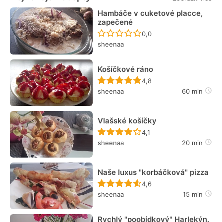
Hambáče v cuketové placce,
zapečené
Recept ještě nebyl hodn
0,0
sheenaa
Košíčkové ráno
Recept ještě nebyl hodn
4,8
sheenaa
60 min
Vlašské košíčky
Recept ještě nebyl hodn
4,1
sheenaa
20 min
Naše luxus "korbáčková" pizza
Recept ještě nebyl hodn
4,6
sheenaa
15 min
Rychlý "poobídkový" Harlekýn.