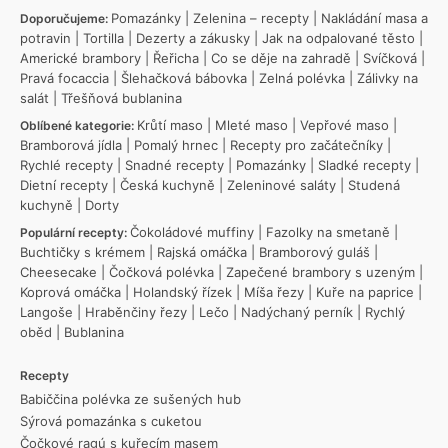
Pomazánky
|
Zelenina – recepty
|
Nakládání masa a
Doporučujeme:
potravin
|
Tortilla
|
Dezerty a zákusky
|
Jak na odpalované těsto
|
Americké brambory
|
Řeřicha
|
Co se děje na zahradě
|
Svíčková
|
Pravá focaccia
|
Šlehačková bábovka
|
Zelná polévka
|
Zálivky na
salát
|
Třešňová bublanina
Krůtí maso
|
Mleté maso
|
Vepřové maso
|
Oblíbené kategorie:
Bramborová jídla
|
Pomalý hrnec
|
Recepty pro začátečníky
|
Rychlé recepty
|
Snadné recepty
|
Pomazánky
|
Sladké recepty
|
Dietní recepty
|
Česká kuchyně
|
Zeleninové saláty
|
Studená
kuchyně
|
Dorty
Čokoládové muffiny
|
Fazolky na smetaně
|
Populární recepty:
Buchtičky s krémem
|
Rajská omáčka
|
Bramborový guláš
|
Cheesecake
|
Čočková polévka
|
Zapečené brambory s uzeným
|
Koprová omáčka
|
Holandský řízek
|
Míša řezy
|
Kuře na paprice
|
Langoše
|
Hraběnčiny řezy
|
Lečo
|
Nadýchaný perník
|
Rychlý
oběd
|
Bublanina
Recepty
Babiččina polévka ze sušených hub
Sýrová pomazánka s cuketou
Čočkové ragú s kuřecím masem