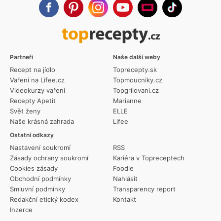
Partneři
Naše další weby
Recept na jídlo
Toprecepty.sk
Vaření na Lifee.cz
Topmoucniky.cz
Videokurzy vaření
Topgrilovani.cz
Recepty Apetit
Marianne
Svět ženy
ELLE
Naše krásná zahrada
Lifee
Ostatní odkazy
Nastavení soukromí
RSS
Zásady ochrany soukromí
Kariéra v Topreceptech
Cookies zásady
Foodie
Obchodní podmínky
Nahlásit
Smluvní podmínky
Transparency report
Redakční etický kodex
Kontakt
Inzerce