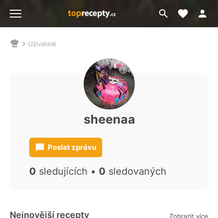
Moje akt
Přejít
Menu
na
vyhledávání
Uživatelé
Nacházíte
se
zde:
sheenaa
Poslat zprávu
0
sledujících •
0
sledovaných
Nejnovější recepty
Zobrazit více