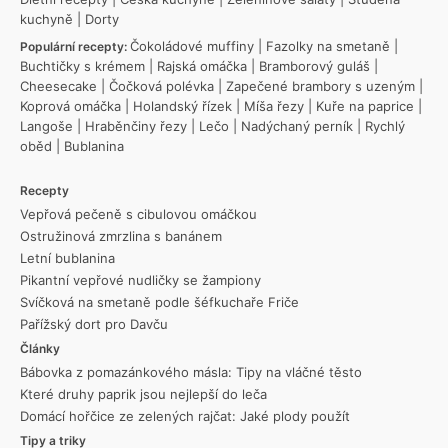
kuchyně
|
Dorty
Čokoládové muffiny
|
Fazolky na smetaně
|
Populární recepty:
Buchtičky s krémem
|
Rajská omáčka
|
Bramborový guláš
|
Cheesecake
|
Čočková polévka
|
Zapečené brambory s uzeným
|
Koprová omáčka
|
Holandský řízek
|
Míša řezy
|
Kuře na paprice
|
Langoše
|
Hraběnčiny řezy
|
Lečo
|
Nadýchaný perník
|
Rychlý
oběd
|
Bublanina
Recepty
Vepřová pečeně s cibulovou omáčkou
Ostružinová zmrzlina s banánem
Letní bublanina
Pikantní vepřové nudličky se žampiony
Svíčková na smetaně podle šéfkuchaře Friče
Pařížský dort pro Davču
Články
Bábovka z pomazánkového másla: Tipy na vláčné těsto
Které druhy paprik jsou nejlepší do leča
Domácí hořčice ze zelených rajčat: Jaké plody použít
Tipy a triky