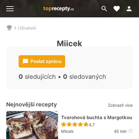
Moje akt
Přejít
Menu
na
vyhledávání
Uživatelé
Nacházíte
se
Miicek
zde:
Poslat zprávu
0
sledujících •
0
sledovaných
Nejnovější recepty
Zobrazit více
Tvarohová buchta s Margotkou
Recept ještě nebyl hodn
4,7
Miicek
45 min