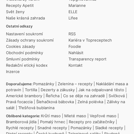
Recepty Apetit
Marianne
Svět ženy
ELLE
Naše krásná zahrada
Lifee
Ostatní odkazy
Nastavení soukromí
RSS
Zásady ochrany soukromí
Kariéra v Topreceptech
Cookies zásady
Foodie
Obchodní podmínky
Nahlásit
Smluvní podmínky
Transparency report
Redakční etický kodex
Kontakt
Inzerce
Pomazánky
|
Zelenina – recepty
|
Nakládání masa a
Doporučujeme:
potravin
|
Tortilla
|
Dezerty a zákusky
|
Jak na odpalované těsto
|
Americké brambory
|
Řeřicha
|
Co se děje na zahradě
|
Svíčková
|
Pravá focaccia
|
Šlehačková bábovka
|
Zelná polévka
|
Zálivky na
salát
|
Třešňová bublanina
Krůtí maso
|
Mleté maso
|
Vepřové maso
|
Oblíbené kategorie:
Bramborová jídla
|
Pomalý hrnec
|
Recepty pro začátečníky
|
Rychlé recepty
|
Snadné recepty
|
Pomazánky
|
Sladké recepty
|
Dietní recepty
|
Česká kuchyně
|
Zeleninové saláty
|
Studená