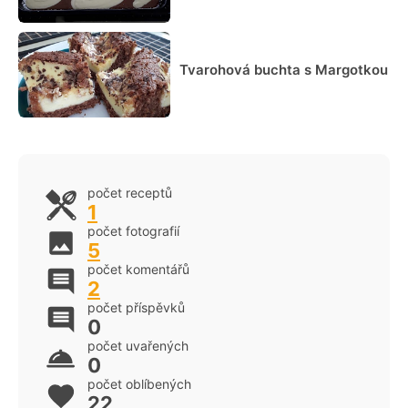
Tvarohová buchta s Margotkou
počet receptů
1
počet fotografií
5
počet komentářů
2
počet příspěvků
0
počet uvařených
0
počet oblíbených
22