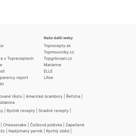
Naše další weby
ce
Toprecepty.sk
Topmoucniky.cz
ra v Topreceptech
Topgrilovani.cz
ie
Marianne
sit
ELLE
parency report
Lifee
kt
ované těsto
|
Americké brambory
|
Řeřicha
|
ublanina
ky
|
Rychlé recepty
|
Snadné recepty
|
|
Cheesecake
|
Čočková polévka
|
Zapečené
ečo
|
Nadýchaný perník
|
Rychlý oběd
|