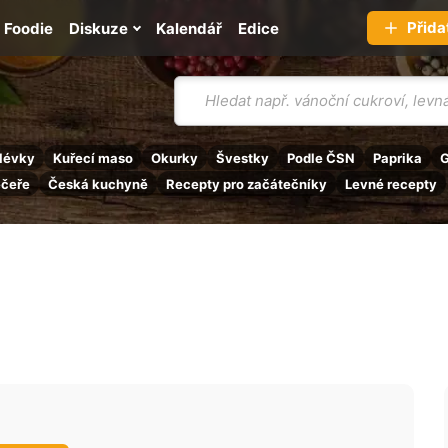
Přida
Foodie
Diskuze
Kalendář
Edice
Vyhledávání
lévky
Kuřecí maso
Okurky
Švestky
Podle ČSN
Paprika
G
ečeře
Česká kuchyně
Recepty pro začátečníky
Levné recepty