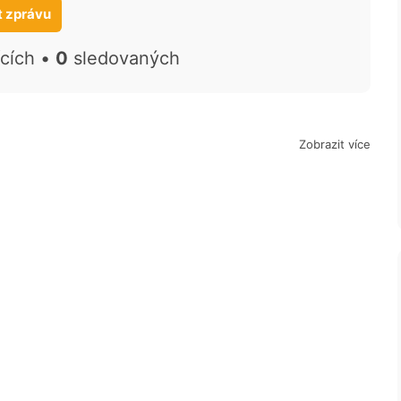
t zprávu
ících •
0
sledovaných
Zobrazit více