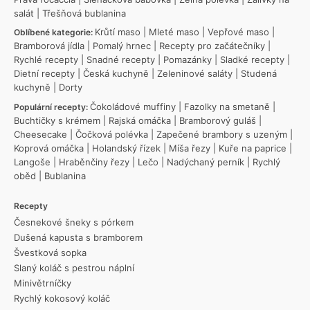
salát
|
Třešňová bublanina
Krůtí maso
|
Mleté maso
|
Vepřové maso
|
Oblíbené kategorie:
Bramborová jídla
|
Pomalý hrnec
|
Recepty pro začátečníky
|
Rychlé recepty
|
Snadné recepty
|
Pomazánky
|
Sladké recepty
|
Dietní recepty
|
Česká kuchyně
|
Zeleninové saláty
|
Studená
kuchyně
|
Dorty
Čokoládové muffiny
|
Fazolky na smetaně
|
Populární recepty:
Buchtičky s krémem
|
Rajská omáčka
|
Bramborový guláš
|
Cheesecake
|
Čočková polévka
|
Zapečené brambory s uzeným
|
Koprová omáčka
|
Holandský řízek
|
Míša řezy
|
Kuře na paprice
|
Langoše
|
Hraběnčiny řezy
|
Lečo
|
Nadýchaný perník
|
Rychlý
oběd
|
Bublanina
Recepty
Česnekové šneky s pórkem
Dušená kapusta s bramborem
Švestková sopka
Slaný koláč s pestrou náplní
Minivětrníčky
Rychlý kokosový koláč