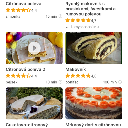
Citrónová poleva
Rychlý makovník s
brusinkami, švestkami a
Recept ještě nebyl hodnocen
4,4
rumovou polevou
simonka
15 min
Recept ještě nebyl 
4,7
varilamyskakasicku
Citronová poleva 2
Makovník
Recept ještě nebyl hodnocen
Recept ještě nebyl 
4,4
4,8
pejsek
10 min
bonifac
100 min
Cuketovo-citronový
Mrkvový dort s citrónovou