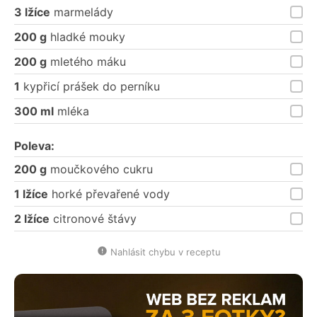
3 lžíce
marmelády
200 g
hladké mouky
200 g
mletého máku
1
kypřicí prášek do perníku
300 ml
mléka
Poleva:
200 g
moučkového cukru
1 lžíce
horké převařené vody
2 lžíce
citronové štávy
Nahlásit chybu v receptu