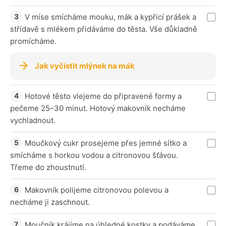
V míse smícháme mouku, mák a kypřicí prášek a
střídavě s mlékem přidáváme do těsta. Vše důkladně
promícháme.
Jak vyčistit mlýnek na mák
Hotové těsto vlejeme do připravené formy a
pečeme 25–30 minut. Hotový makovník necháme
vychladnout.
Moučkový cukr prosejeme přes jemné sítko a
smícháme s horkou vodou a citronovou šťávou.
Třeme do zhoustnutí.
Makovník polijeme citronovou polevou a
necháme ji zaschnout.
Moučník krájíme na úhledné kostky a podáváme.