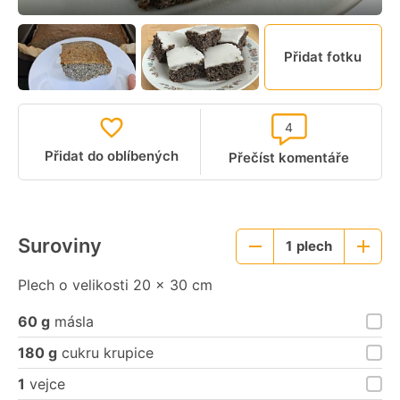
Přidat fotku
4
Přidat do oblíbených
Přečíst komentáře
Suroviny
1
plech
Menší
Větší
porce
porce
Plech o velikosti 20 x 30 cm
60 g
másla
180 g
cukru krupice
1
vejce