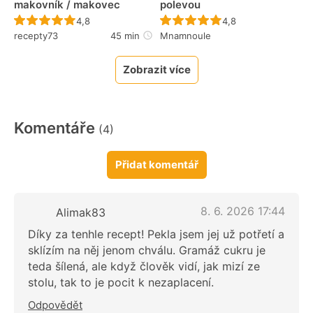
makovník / makovec
polevou
Recept ještě nebyl hodnocen
Recept ještě nebyl 
4,8
4,8
recepty73
45 min
Mnamnoule
Zobrazit více
Komentáře
(4)
Přidat komentář
8. 6. 2026 17:44
Alimak83
Díky za tenhle recept! Pekla jsem jej už potřetí a
sklízím na něj jenom chválu. Gramáž cukru je
teda šílená, ale když člověk vidí, jak mizí ze
stolu, tak to je pocit k nezaplacení.
Odpovědět