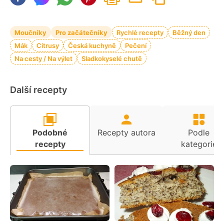
Moučníky
Pro začátečníky
Rychlé recepty
Běžný den
Mák
Citrusy
Česká kuchyně
Pečení
Na cesty / Na výlet
Sladkokyselé chutě
Další recepty
Podobné
Recepty autora
Podle
recepty
kategorie