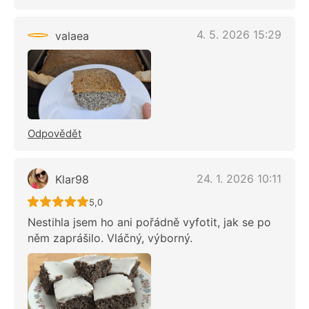
4. 5. 2026 15:29
valaea
Odpovědět
24. 1. 2026 10:11
Klar98
Recept ještě nebyl hodnocen
5,0
Nestihla jsem ho ani pořádně vyfotit, jak se po
něm zaprášilo. Vláčný, výborný.