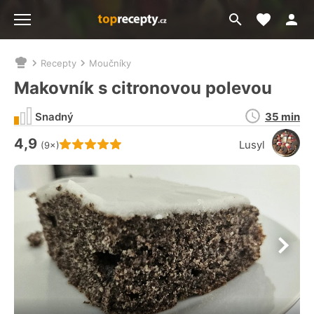
Moje akt
Přejít
Menu
na
vyhledávání
Recepty
Moučníky
Nacházíte
se
Makovník s citronovou polevou
zde:
Doba
Snadný
35 min
přípravy
4,9
Hodnocení receptu je
Lusyl
(9×)