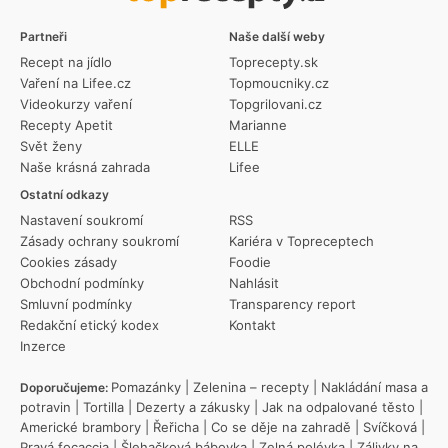
Partneři
Naše další weby
Recept na jídlo
Toprecepty.sk
Vaření na Lifee.cz
Topmoucniky.cz
Videokurzy vaření
Topgrilovani.cz
Recepty Apetit
Marianne
Svět ženy
ELLE
Naše krásná zahrada
Lifee
Ostatní odkazy
Nastavení soukromí
RSS
Zásady ochrany soukromí
Kariéra v Topreceptech
Cookies zásady
Foodie
Obchodní podmínky
Nahlásit
Smluvní podmínky
Transparency report
Redakční etický kodex
Kontakt
Inzerce
Pomazánky
|
Zelenina – recepty
|
Nakládání masa a
Doporučujeme:
potravin
|
Tortilla
|
Dezerty a zákusky
|
Jak na odpalované těsto
|
Americké brambory
|
Řeřicha
|
Co se děje na zahradě
|
Svíčková
|
Pravá focaccia
|
Šlehačková bábovka
|
Zelná polévka
|
Zálivky na