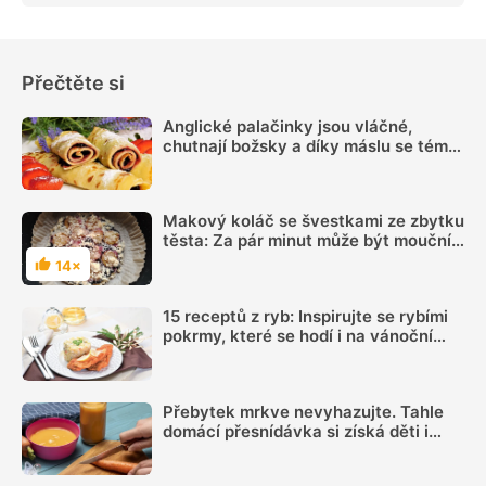
Přečtěte si
Anglické palačinky jsou vláčné,
chutnají božsky a díky máslu se téměř
nepřipalují, snadný recept zvládne
každý
Makový koláč se švestkami ze zbytku
těsta: Za pár minut může být moučník
na stole
14×
Hodnocení
15 receptů z ryb: Inspirujte se rybími
pokrmy, které se hodí i na vánoční
hostinu
Přebytek mrkve nevyhazujte. Tahle
domácí přesnídávka si získá děti i
dospělé