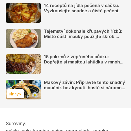
14 receptů na jídla pečená v sáčku:
Vyzkoušejte snadné a čisté pečení
plné chuti
Tajemství dokonale křupavých řízků:
Místo části mouky použijte škrob.
Důležitý je ale poměr
15 pokrmů z vepřového bůčku:
Dopřejte si masitou lahůdku v mnoha
podobách
Makový závin: Připravte tento snadný
moučník bez kynutí, hosté si náramně
pochutnají
17×
Hodnocení
Suroviny:
máslo
,
cukr krupice
,
vejce
,
marmeláda
,
mouka