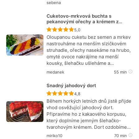
sebena
Cuketovo-mrkvová buchta s
pekanovými ořechy a krémem z
mascarpone (2. varianta)
Recept ještě nebyl hodnocen
5,0
Oloupanou cuketu bez semen a mrkev
nastrouháme na menším slzičkovém
struhadle, ořechy nasekáme na hrubo,
omyté ovoce nakrájíme na menší
kousky, šlehačku ušleháme a…
medanek
55 min
Snadný jahodový dort
Recept ještě nebyl hodnocen
4,8
Během horkých letních dnů jistě přijde
vhod osvěžující jahodový dort.
Připravíme ho z kakaového korpusu,
který doplníme jemným šlehačko-
tvarohovým krémem. Dort ozdobíme…
miriko10
70 min