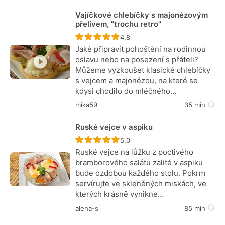
Vajíčkové chlebíčky s majonézovým
přelivem, "trochu retro"
Recept ještě nebyl hodnocen
4,8
Jaké připravit pohoštění na rodinnou
oslavu nebo na posezení s přáteli?
Můžeme vyzkoušet klasické chlebíčky
s vejcem a majonézou, na které se
kdysi chodilo do mléčného…
mika59
35 min
Ruské vejce v aspiku
Recept ještě nebyl hodnocen
5,0
Ruské vejce na lůžku z poctivého
bramborového salátu zalité v aspiku
bude ozdobou každého stolu. Pokrm
servírujte ve skleněných miskách, ve
kterých krásně vynikne…
alena-s
85 min