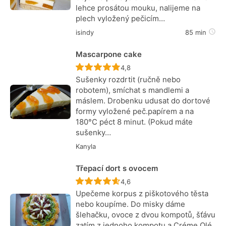
lehce prosátou mouku, nalijeme na
plech vyložený pečicím…
isindy
85 min
Mascarpone cake
Recept ještě nebyl hodnocen
4,8
Sušenky rozdrtit (ručně nebo
robotem), smíchat s mandlemi a
máslem. Drobenku udusat do dortové
formy vyložené peč.papírem a na
180°C péct 8 minut. (Pokud máte
sušenky…
Kanyla
Třepací dort s ovocem
Recept ještě nebyl hodnocen
4,6
Upečeme korpus z piškotového těsta
nebo koupíme. Do misky dáme
šlehačku, ovoce z dvou kompotů, šťávu
zatím z jednoho kompotu a Créme Olé.