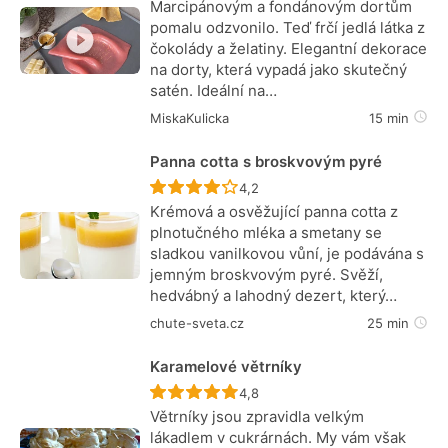
Marcipánovým a fondánovým dortům
pomalu odzvonilo. Teď frčí jedlá látka z
čokolády a želatiny. Elegantní dekorace
na dorty, která vypadá jako skutečný
satén. Ideální na…
MiskaKulicka
15 min
Panna cotta s broskvovým pyré
Recept ještě nebyl hodnocen
4,2
Krémová a osvěžující panna cotta z
plnotučného mléka a smetany se
sladkou vanilkovou vůní, je podávána s
jemným broskvovým pyré. Svěží,
hedvábný a lahodný dezert, který…
chute-sveta.cz
25 min
Karamelové větrníky
Recept ještě nebyl hodnocen
4,8
Větrníky jsou zpravidla velkým
lákadlem v cukrárnách. My vám však