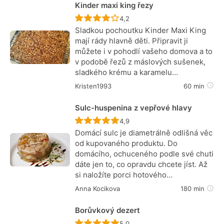
Kinder maxi king řezy
Recept ještě nebyl hodnocen
4,2
Sladkou pochoutku Kinder Maxi King
mají rády hlavně děti. Připravit ji
můžete i v pohodlí vašeho domova a to
v podobě řezů z máslových sušenek,
sladkého krému a karamelu…
Kristen1993
60 min
Sulc-huspenina z vepřové hlavy
Recept ještě nebyl hodnocen
4,9
Domácí sulc je diametrálně odlišná věc
od kupovaného produktu. Do
domácího, ochuceného podle své chuti
dáte jen to, co opravdu chcete jíst. Až
si naložíte porci hotového…
Anna Kocikova
180 min
Borůvkový dezert
Recept ještě nebyl hodnocen
5,0