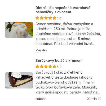
Dietní i dia nepečené tvarohové
bábovičky s ovocem
Recept ještě nebyl hodnocen
5,0
Ovoce scedíme, šťávu zachytíme a
odměříme 250 ml. Pokud je málo,
doplníme vodou a rozšleháme želatinu,
kterou necháme zhruba 15 minut
nabobtnat. Pak buď ve vodní lázni…
Merylas
Borůvkový koláč s krémem
Recept ještě nebyl hodnocen
5,0
Borůvkový koláč z křehkého
kakaového těsta doplňuje lahodný
pudinkovo-tvarohový krém. Finální
tečku tvoří borůvkové želé. Moučník,
který udělá spoustu parády, neboť na…
sebena
90 min