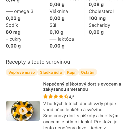
0,06
g
0,08
g
––– omega 3
Vláknina
Cholesterol
0,02
g
0,00
g
100
mg
Sodík
Sůl
Sacharidy
80
mg
0,10
g
0,00
g
– cukry
––– laktóza
0,00
g
0,00
g
Recepty s touto surovinou
Vepřové maso
Sladká jídla
Kapr
Ostatní
Nepečený piškotový dort s ovocem a
zakysanou smetanou
Recept ještě nebyl hodnocen
4,5
V horkých letních dnech vždy přijde
vhod něco lehkého a svěžího.
Smetanový dort s piškoty a čerstvým
ovocem je přímo ideální. Přestože je
tento nepečený dezert jeden z…