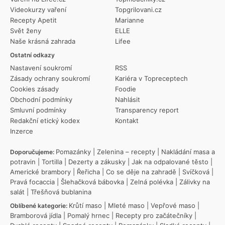
Videokurzy vaření
Topgrilovani.cz
Recepty Apetit
Marianne
Svět ženy
ELLE
Naše krásná zahrada
Lifee
Ostatní odkazy
Nastavení soukromí
RSS
Zásady ochrany soukromí
Kariéra v Topreceptech
Cookies zásady
Foodie
Obchodní podmínky
Nahlásit
Smluvní podmínky
Transparency report
Redakční etický kodex
Kontakt
Inzerce
Pomazánky
|
Zelenina – recepty
|
Nakládání masa a
Doporučujeme:
potravin
|
Tortilla
|
Dezerty a zákusky
|
Jak na odpalované těsto
|
Americké brambory
|
Řeřicha
|
Co se děje na zahradě
|
Svíčková
|
Pravá focaccia
|
Šlehačková bábovka
|
Zelná polévka
|
Zálivky na
salát
|
Třešňová bublanina
Krůtí maso
|
Mleté maso
|
Vepřové maso
|
Oblíbené kategorie:
Bramborová jídla
|
Pomalý hrnec
|
Recepty pro začátečníky
|