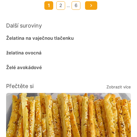
1
2
6
…
Další suroviny
Želatina na vaječnou tlačenku
želatina ovocná
Želé avokádové
Přečtěte si
Zobrazit více