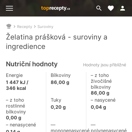
Moje akt
Přejít
Menu
na
vyhledávání
Recepty
Suroviny
Nacházíte
se
Želatina prášková - suroviny a
zde:
ingredience
Nutriční hodnoty
Hodnoty jsou přibližné
Energie
Bílkoviny
– z toho
živočišné
1 447
kJ /
86,00
g
bílkoviny
346
kcal
86,00
g
– z toho
Tuky
– nasycené
rostlinné
0,20
g
0,04
g
bílkoviny
0,00
g
– nenasycené
––
––
mononenasycené
polynenasycené
0,14
g