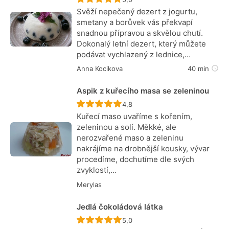
Svěží nepečený dezert z jogurtu,
smetany a borůvek vás překvapí
snadnou přípravou a skvělou chutí.
Dokonalý letní dezert, který můžete
podávat vychlazený z lednice,…
Anna Kocikova
40 min
Aspik z kuřecího masa se zeleninou
Recept ještě nebyl hodnocen
4,8
Kuřecí maso uvaříme s kořením,
zeleninou a solí. Měkké, ale
nerozvařené maso a zeleninu
nakrájíme na drobnější kousky, vývar
procedíme, dochutíme dle svých
zvyklostí,…
Merylas
Jedlá čokoládová látka
Recept ještě nebyl hodnocen
5,0