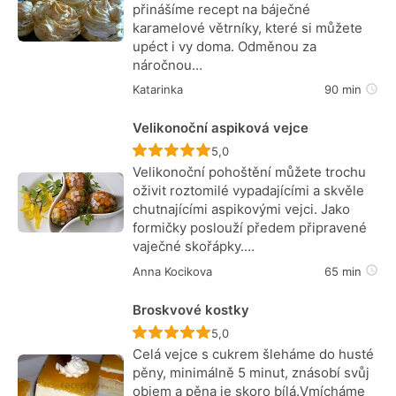
přinášíme recept na báječné
karamelové větrníky, které si můžete
upéct i vy doma. Odměnou za
náročnou…
Katarinka
90 min
Velikonoční aspiková vejce
Recept ještě nebyl hodnocen
5,0
Velikonoční pohoštění můžete trochu
oživit roztomilé vypadajícími a skvěle
chutnajícími aspikovými vejci. Jako
formičky poslouží předem připravené
vaječné skořápky.…
Anna Kocikova
65 min
Broskvové kostky
Recept ještě nebyl hodnocen
5,0
Celá vejce s cukrem šleháme do husté
pěny, minimálně 5 minut, znásobí svůj
objem a pěna je skoro bílá.Vmícháme