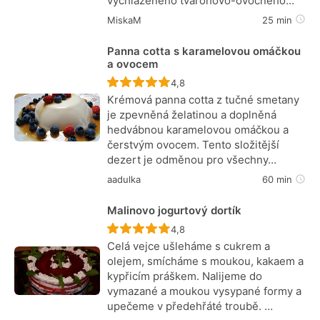
vychlazeného tvarohovo-ovocného…
MiskaM
25 min
Panna cotta s karamelovou omáčkou
a ovocem
Recept ještě nebyl hodnocen
4,8
Krémová panna cotta z tučné smetany
je zpevněná želatinou a doplněná
hedvábnou karamelovou omáčkou a
čerstvým ovocem. Tento složitější
dezert je odměnou pro všechny…
aadulka
60 min
Malinovo jogurtový dortík
Recept ještě nebyl hodnocen
4,8
Celá vejce ušleháme s cukrem a
olejem, smícháme s moukou, kakaem a
kypřicím práškem. Nalijeme do
vymazané a moukou vysypané formy a
upečeme v předehřáté troubě. …