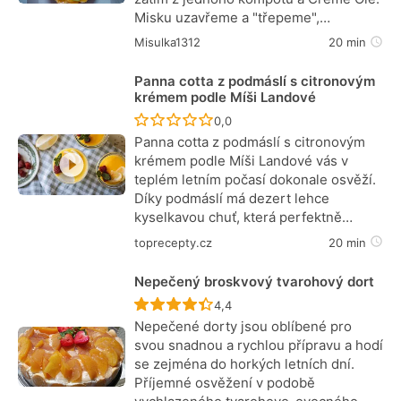
Misku uzavřeme a "třepeme",…
Misulka1312
20 min
Panna cotta z podmáslí s citronovým
krémem podle Míši Landové
Recept ještě nebyl hodnocen
0,0
Panna cotta z podmáslí s citronovým
krémem podle Míši Landové vás v
teplém letním počasí dokonale osvěží.
Díky podmáslí má dezert lehce
kyselkavou chuť, která perfektně…
toprecepty.cz
20 min
Nepečený broskvový tvarohový dort
Recept ještě nebyl hodnocen
4,4
Nepečené dorty jsou oblíbené pro
svou snadnou a rychlou přípravu a hodí
se zejména do horkých letních dní.
Příjemné osvěžení v podobě