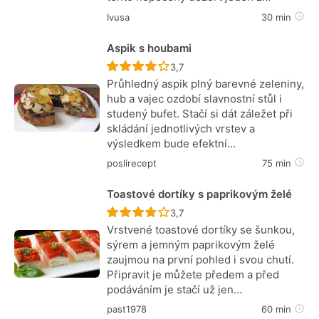
Ivusa
30 min
Aspik s houbami
Recept ještě nebyl hodnocen
3,7
Průhledný aspik plný barevné zeleniny,
hub a vajec ozdobí slavnostní stůl i
studený bufet. Stačí si dát záležet při
skládání jednotlivých vrstev a
výsledkem bude efektní…
poslirecept
75 min
Toastové dortíky s paprikovým želé
Recept ještě nebyl hodnocen
3,7
Vrstvené toastové dortíky se šunkou,
sýrem a jemným paprikovým želé
zaujmou na první pohled i svou chutí.
Připravit je můžete předem a před
podáváním je stačí už jen…
past1978
60 min