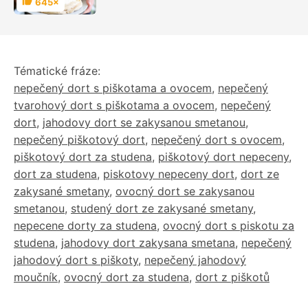
645×
Hodnocení
Tématické fráze:
nepečený dort s piškotama a ovocem
,
nepečený
tvarohový dort s piškotama a ovocem
,
nepečený
dort
,
jahodovy dort se zakysanou smetanou
,
nepečený piškotový dort
,
nepečený dort s ovocem
,
piškotový dort za studena
,
piškotový dort nepeceny
,
dort za studena
,
piskotovy nepeceny dort
,
dort ze
zakysané smetany
,
ovocný dort se zakysanou
smetanou
,
studený dort ze zakysané smetany
,
nepecene dorty za studena
,
ovocný dort s piskotu za
studena
,
jahodovy dort zakysana smetana
,
nepečený
jahodový dort s piškoty
,
nepečený jahodový
moučník
,
ovocný dort za studena
,
dort z piškotů