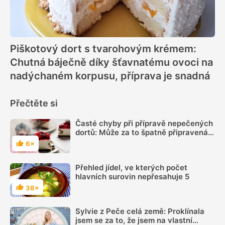
Piškotový dort s tvarohovým krémem:
Chutná báječně díky šťavnatému ovoci na
nadýchaném korpusu, příprava je snadná
Přečtěte si
Časté chyby při přípravě nepečených
dortů: Může za to špatně připravená
želatina a rozmočený korpus
6×
Hodnocení
Přehled jídel, ve kterých počet
hlavních surovin nepřesahuje 5
38×
Hodnocení
Sylvie z Peče celá země: Proklínala
jsem se za to, že jsem na vlastní