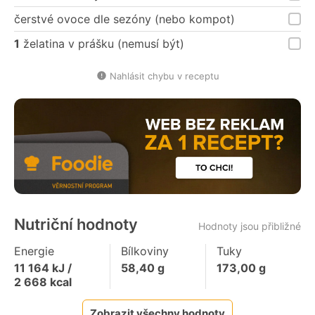
čerstvé ovoce dle sezóny (nebo kompot)
1
želatina v prášku (nemusí být)
Nahlásit chybu v receptu
Nutriční hodnoty
Hodnoty jsou přibližné
Energie
Bílkoviny
Tuky
11 164
kJ /
58,40
g
173,00
g
2 668
kcal
Zobrazit všechny hodnoty