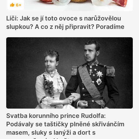
6×
Hodnocení
Liči: Jak se jí toto ovoce s narůžovělou
slupkou? A co z něj připravit? Poradíme
Svatba korunního prince Rudolfa:
Podávaly se taštičky plněné skřivánčím
masem, sluky s lanýži a dort s