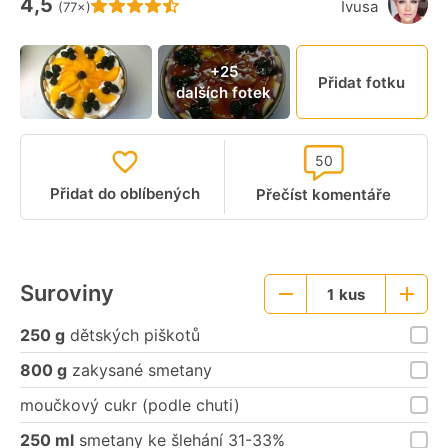
4,5
Hodnocení receptu je
Ivusa
(77×)
Připn
+25
Přidat fotku
dalších fotek
video
50
Přidat do oblíbených
Přečíst komentáře
Suroviny
1
kus
Menší
Větší
porce
porce
250 g
dětských piškotů
800 g
zakysané smetany
moučkový cukr (podle chuti)
250 ml
smetany ke šlehání 31-33%