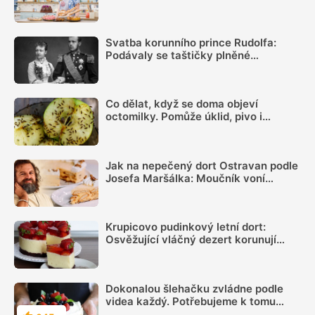
svatbu pekla pro šedesát lidí,
vzpomíná se smíchem
Svatba korunního prince Rudolfa:
Podávaly se taštičky plněné
skřivánčím masem, sluky s lanýži a
dort s pomerančovými květy
Co dělat, když se doma objeví
octomilky. Pomůže úklid, pivo i
obyčejný ocet
Jak na nepečený dort Ostravan podle
Josefa Maršálka: Moučník voní
rumem a díky žloutkovému krému je
skvěle vláčný
Krupicovo pudinkový letní dort:
Osvěžující vláčný dezert korunují
šťavnaté jahody zalité do pevné
želatiny, příprava je snadná
Dokonalou šlehačku zvládne podle
videa každý. Potřebujeme k tomu
šlehač s metlami