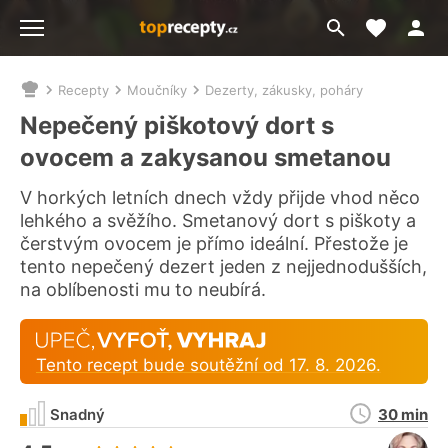
Moje akt
Přejít
Menu
na
vyhledávání
Recepty
Moučníky
Dezerty, zákusky, poháry
Nacházíte
se
Nepečený piškotový dort s
zde:
ovocem a zakysanou smetanou
V horkých letních dnech vždy přijde vhod něco
lehkého a svěžího. Smetanový dort s piškoty a
čerstvým ovocem je přímo ideální. Přestože je
tento nepečený dezert jeden z nejjednodušších,
na oblíbenosti mu to neubírá.
Tento recept bude soutěžní od 17. 8. 2026.
Doba
Snadný
30 min
přípravy