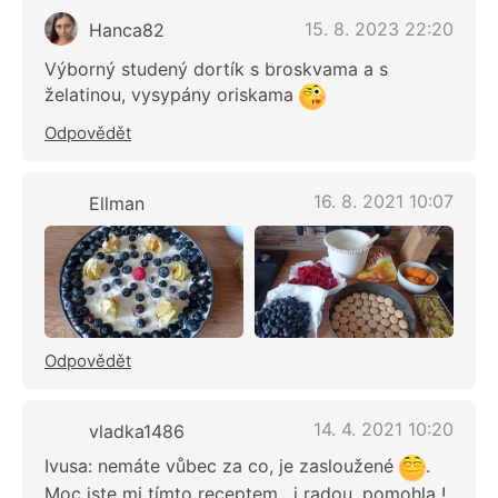
15. 8. 2023 22:20
Hanca82
Výborný studený dortík s broskvama a s
želatinou, vysypány oriskama
Odpovědět
16. 8. 2021 10:07
Ellman
Odpovědět
14. 4. 2021 10:20
vladka1486
Ivusa: nemáte vůbec za co, je zasloužené
.
Moc jste mi tímto receptem , i radou, pomohla !