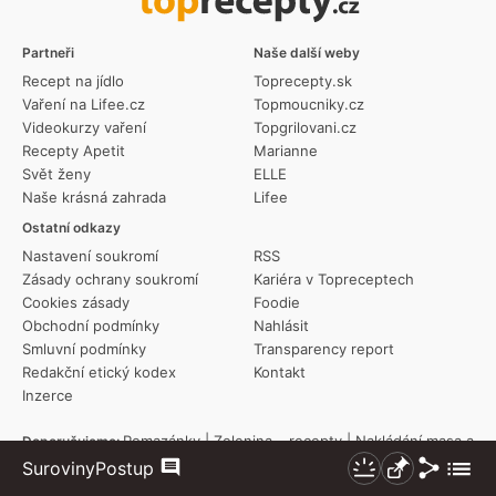
Partneři
Naše další weby
Recept na jídlo
Toprecepty.sk
Vaření na Lifee.cz
Topmoucniky.cz
Videokurzy vaření
Topgrilovani.cz
Recepty Apetit
Marianne
Svět ženy
ELLE
Naše krásná zahrada
Lifee
Ostatní odkazy
Nastavení soukromí
RSS
Zásady ochrany soukromí
Kariéra v Topreceptech
Cookies zásady
Foodie
Obchodní podmínky
Nahlásit
Smluvní podmínky
Transparency report
Redakční etický kodex
Kontakt
Inzerce
Pomazánky
|
Zelenina – recepty
|
Nakládání masa a
Doporučujeme:
Sdílet
Zobraz
potravin
|
Tortilla
|
Dezerty a zákusky
|
Jak na odpalované těsto
|
Suroviny
Postup
Komentáře
Nezhasínat
Připnout
Americké brambory
|
Řeřicha
|
Co se děje na zahradě
|
Svíčková
|
více