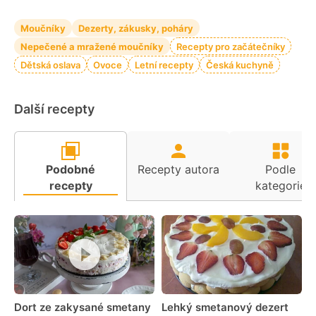
Moučníky
Dezerty, zákusky, poháry
Nepečené a mražené moučníky
Recepty pro začátečníky
Dětská oslava
Ovoce
Letní recepty
Česká kuchyně
Další recepty
Podobné
Recepty autora
Podle
recepty
kategorie
Dort ze zakysané smetany
Lehký smetanový dezert