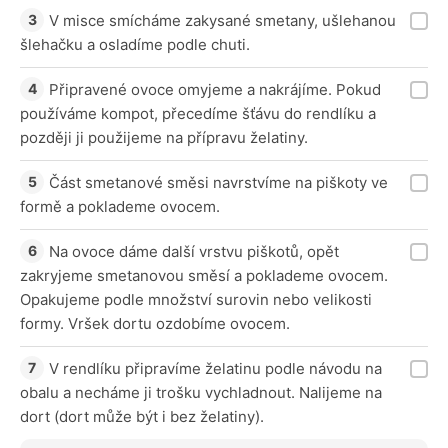
V misce smícháme zakysané smetany, ušlehanou
šlehačku a osladíme podle chuti.
Připravené ovoce omyjeme a nakrájíme. Pokud
používáme kompot, přecedíme šťávu do rendlíku a
později ji použijeme na přípravu želatiny.
Část smetanové směsi navrstvíme na piškoty ve
formě a poklademe ovocem.
Na ovoce dáme další vrstvu piškotů, opět
zakryjeme smetanovou směsí a poklademe ovocem.
Opakujeme podle množství surovin nebo velikosti
formy. Vršek dortu ozdobíme ovocem.
V rendlíku připravíme želatinu podle návodu na
obalu a necháme ji trošku vychladnout. Nalijeme na
dort (dort může být i bez želatiny).