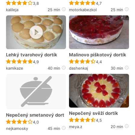
Recept ještě nebyl hodnocen
Recept ještě nebyl 
3,8
4,7
kalileja
25 min
motorkabezkol
25 min
Lehký tvarohový dortík
Malinovo piškotový dortík
Recept ještě nebyl hodnocen
Recept ještě nebyl 
4,9
4,4
kamikaze
40 min
dashenkaj
30 min
Nepečený svěží dortík
Nepečený smetanový dort
Recept ještě nebyl 
4,5
Recept ještě nebyl hodnocen
4,0
meya.z
20 min
nejkamosky
45 min