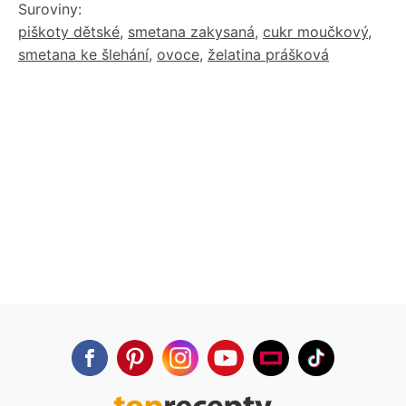
Suroviny:
piškoty dětské
,
smetana zakysaná
,
cukr moučkový
,
smetana ke šlehání
,
ovoce
,
želatina prášková