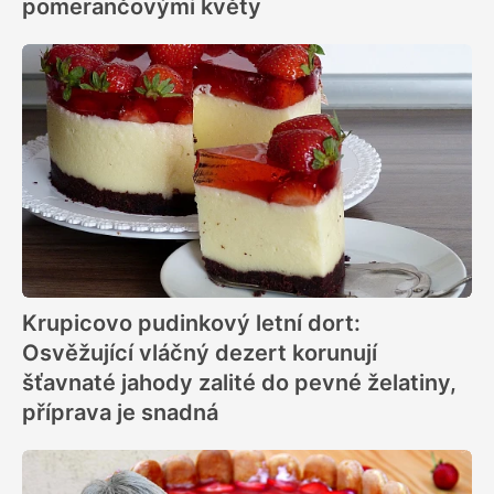
pomerančovými květy
Krupicovo pudinkový letní dort:
Osvěžující vláčný dezert korunují
šťavnaté jahody zalité do pevné želatiny,
příprava je snadná