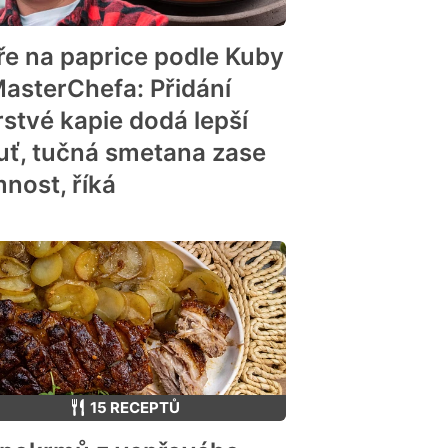
ře na paprice podle Kuby
MasterChefa: Přidání
rstvé kapie dodá lepší
uť, tučná smetana zase
mnost, říká
15 RECEPTŮ