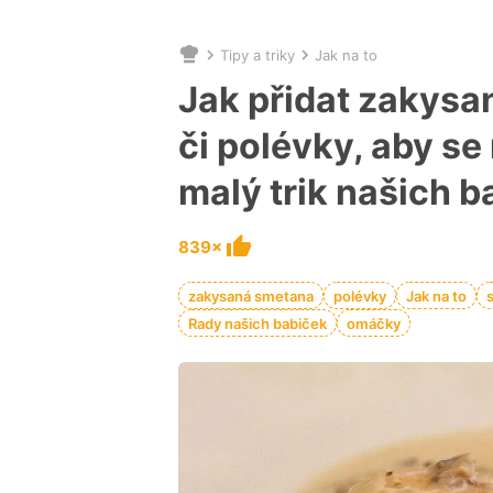
Tipy a triky
Jak na to
Nacházíte
se
Jak přidat zakys
zde:
či polévky, aby se
malý trik našich b
839×
zakysaná smetana
polévky
Jak na to
Rady našich babiček
omáčky