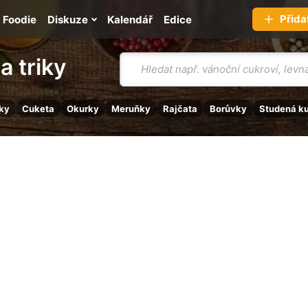
Přida
Foodie
Diskuze
Kalendář
Edice
Vyhledávání
a triky
ky
Cuketa
Okurky
Meruňky
Rajčata
Borůvky
Studená k