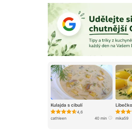
Kulajda s cibulí
Libečk
Recept ještě nebyl hodnocen
4,6
cathleen
40 min
mika59