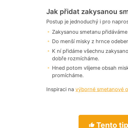
Jak přidat zakysanou s
Postup je jednoduchý i pro napro
Zakysanou smetanu přidáváme 
Do menší misky z hrnce odeb
K ní přidáme všechnu zakysanou
dobře rozmícháme.
Hned potom vlijeme obsah misk
promícháme.
Inspiraci na
výborné smetanové 
Tento tip