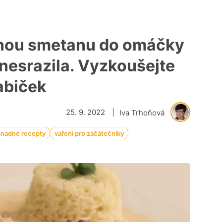
anou smetanu do omáčky
 nesrazila. Vyzkoušejte
abiček
25. 9. 2022
|
Iva Trhoňová
snadné recepty
vaření pro začátečníky