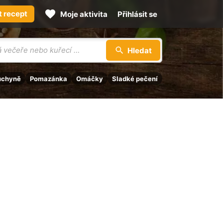
t recept
Moje aktivita
Přihlásit se
Hledat
uchyně
Pomazánka
Omáčky
Sladké pečení