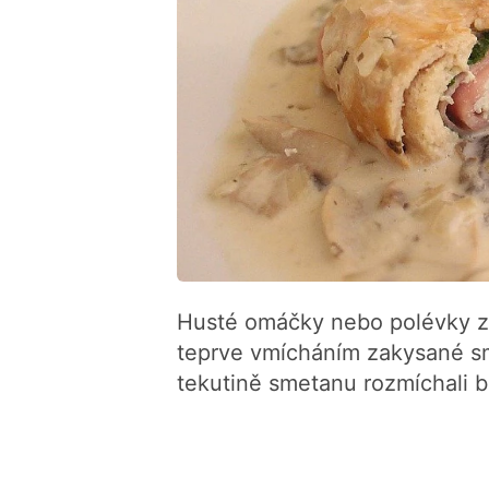
Husté omáčky nebo polévky zí
teprve vmícháním zakysané sm
tekutině smetanu rozmíchali 