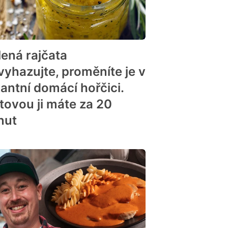
lená rajčata
vyhazujte, proměníte je v
kantní domácí hořčici.
tovou ji máte za 20
nut