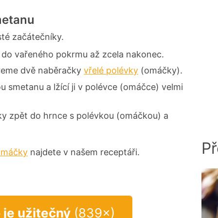
metanu
sté začátečníky.
do vařeného pokrmu až zcela nakonec.
ereme dvě naběračky
vřelé polévky
(omáčky).
 smetanu a lžící ji v polévce (omáčce) velmi
y zpět do hrnce s polévkou (omáčkou) a
Př
omáčky
najdete v našem receptáři.
 je užitečný
(839×)