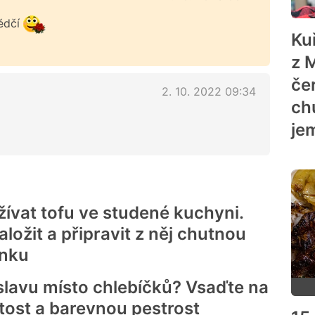
vědčí
Ku
z 
če
2. 10. 2022 09:34
ch
je
ívat tofu ve studené kuchyni.
naložit a připravit z něj chutnou
nku
slavu místo chlebíčků? Vsaďte na
tost a barevnou pestrost