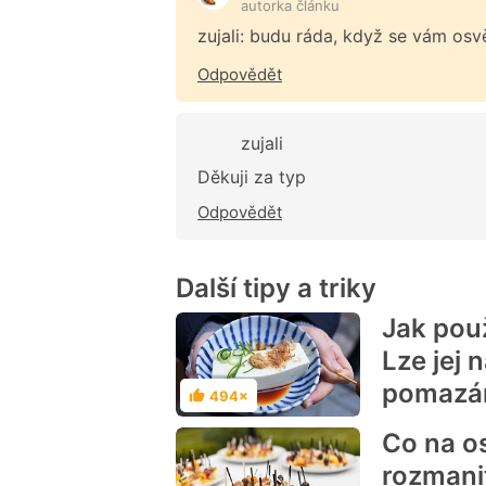
autorka článku
zujali: budu ráda, když se vám os
Odpovědět
zujali
Děkuji za typ
Odpovědět
Další tipy a triky
Jak použ
Lze jej 
pomazá
494×
Hodnocení
Co na o
rozmani