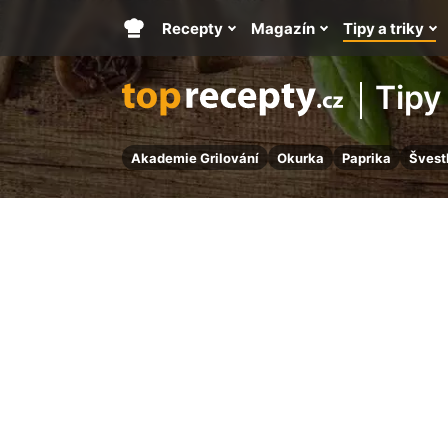
Recepty
Magazín
Tipy a triky
Hlavní
stránka
Tipy 
Akademie Grilování
Okurka
Paprika
Švest