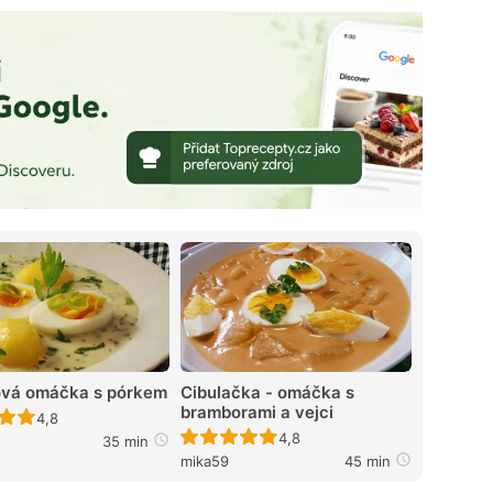
ová omáčka s pórkem
Cibulačka - omáčka s
bramborami a vejci
Recept ještě nebyl hodnocen
4,8
Recept ještě nebyl hodnocen
4,8
35 min
mika59
45 min