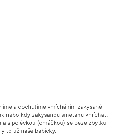
mníme a dochutíme vmícháním zakysané
 Jak nebo kdy zakysanou smetanu vmíchat,
a a s polévkou (omáčkou) se beze zbytku
ly to už naše babičky.