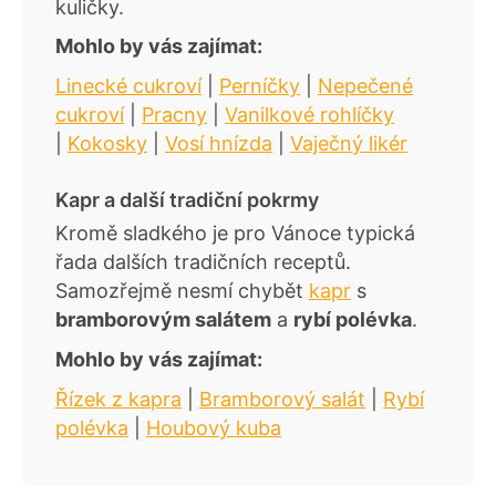
kuličky.
Mohlo by vás zajímat:
Linecké cukroví
|
Perníčky
|
Nepečené
cukroví
|
Pracny
|
Vanilkové rohlíčky
|
Kokosky
|
Vosí hnízda
|
Vaječný likér
Kapr a další tradiční pokrmy
Kromě sladkého je pro Vánoce typická
řada dalších tradičních receptů.
Samozřejmě nesmí chybět
kapr
s
bramborovým salátem
a
rybí polévka
.
Mohlo by vás zajímat:
Řízek z kapra
|
Bramborový salát
|
Rybí
polévka
|
Houbový kuba