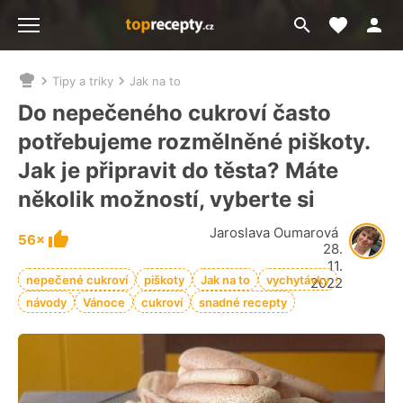
Moje akt
Přejít
Menu
na
vyhledávání
Tipy a triky
Jak na to
Nacházíte
se
Do nepečeného cukroví často
zde:
potřebujeme rozmělněné piškoty.
Jak je připravit do těsta? Máte
několik možností, vyberte si
Jaroslava Oumarová
56×
28.
11.
nepečené cukroví
piškoty
Jak na to
vychytávky
2022
návody
Vánoce
cukroví
snadné recepty