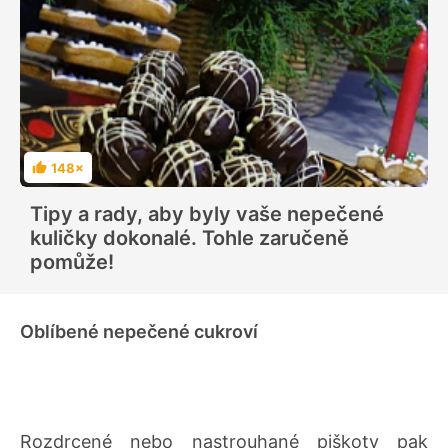
148×
H
o
d
Tipy a rady, aby byly vaše nepečené
n
o
kuličky dokonalé. Tohle zaručeně
c
e
pomůže!
n
í
Oblíbené nepečené cukroví
Rozdrcené nebo nastrouhané piškoty pak