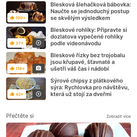
Blesková šlehačková bábovka:
Naučte se jednoduchý postup
se skvělým výsledkem
100×
Hodnocení
Bleskové rohlíky: Připravte si
dozlatova vypečené rohlíky
podle videonávodu
37×
Hodnocení
Bleskové řízky bez trojobalu
jsou křupavé, šťavnaté a
ušetří váš čas i nádobí
119×
Hodnocení
Sýrové chipsy z plátkového
sýra: Rychlovka pro návštěvu,
která už stojí za dveřmi
42×
Hodnocení
Přečtěte si
Zobrazit více