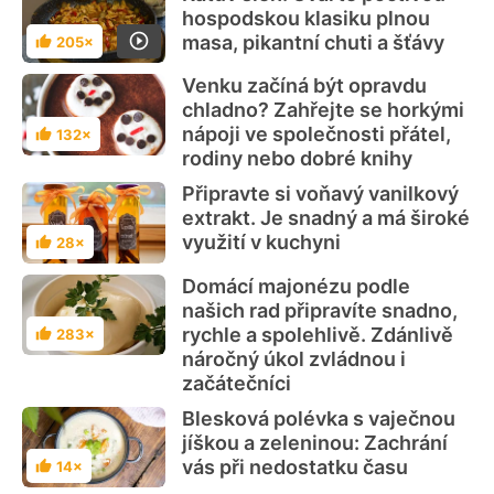
hospodskou klasiku plnou
masa, pikantní chuti a šťávy
205×
Hodnocení
Venku začíná být opravdu
chladno? Zahřejte se horkými
nápoji ve společnosti přátel,
132×
Hodnocení
rodiny nebo dobré knihy
Připravte si voňavý vanilkový
extrakt. Je snadný a má široké
využití v kuchyni
28×
Hodnocení
Domácí majonézu podle
našich rad připravíte snadno,
rychle a spolehlivě. Zdánlivě
283×
Hodnocení
náročný úkol zvládnou i
začátečníci
Blesková polévka s vaječnou
jíškou a zeleninou: Zachrání
vás při nedostatku času
14×
Hodnocení