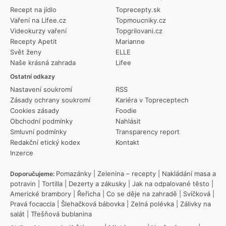
Recept na jídlo
Toprecepty.sk
Vaření na Lifee.cz
Topmoucniky.cz
Videokurzy vaření
Topgrilovani.cz
Recepty Apetit
Marianne
Svět ženy
ELLE
Naše krásná zahrada
Lifee
Ostatní odkazy
Nastavení soukromí
RSS
Zásady ochrany soukromí
Kariéra v Topreceptech
Cookies zásady
Foodie
Obchodní podmínky
Nahlásit
Smluvní podmínky
Transparency report
Redakční etický kodex
Kontakt
Inzerce
Pomazánky
|
Zelenina – recepty
|
Nakládání masa a
Doporučujeme:
potravin
|
Tortilla
|
Dezerty a zákusky
|
Jak na odpalované těsto
|
Americké brambory
|
Řeřicha
|
Co se děje na zahradě
|
Svíčková
|
Pravá focaccia
|
Šlehačková bábovka
|
Zelná polévka
|
Zálivky na
salát
|
Třešňová bublanina