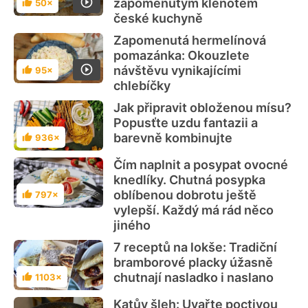
zapomenutým klenotem
50×
Hodnocení
české kuchyně
Zapomenutá hermelínová
pomazánka: Okouzlete
návštěvu vynikajícími
95×
Hodnocení
chlebíčky
Jak připravit obloženou mísu?
Popusťte uzdu fantazii a
barevně kombinujte
936×
Hodnocení
Čím naplnit a posypat ovocné
knedlíky. Chutná posypka
oblíbenou dobrotu ještě
797×
Hodnocení
vylepší. Každý má rád něco
jiného
7 receptů na lokše: Tradiční
bramborové placky úžasně
chutnají nasladko i naslano
1103×
Hodnocení
Katův šleh: Uvařte poctivou