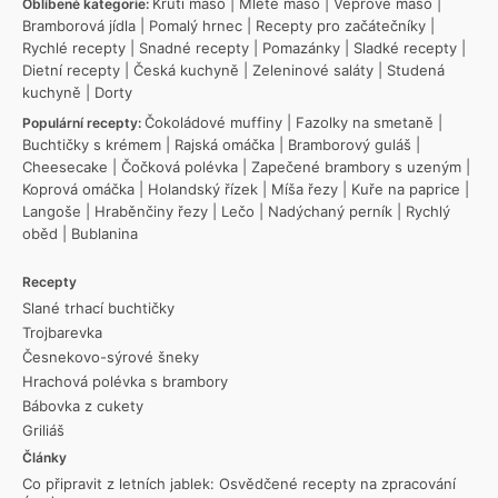
Krůtí maso
|
Mleté maso
|
Vepřové maso
|
Oblíbené kategorie:
Bramborová jídla
|
Pomalý hrnec
|
Recepty pro začátečníky
|
Rychlé recepty
|
Snadné recepty
|
Pomazánky
|
Sladké recepty
|
Dietní recepty
|
Česká kuchyně
|
Zeleninové saláty
|
Studená
kuchyně
|
Dorty
Čokoládové muffiny
|
Fazolky na smetaně
|
Populární recepty:
Buchtičky s krémem
|
Rajská omáčka
|
Bramborový guláš
|
Cheesecake
|
Čočková polévka
|
Zapečené brambory s uzeným
|
Koprová omáčka
|
Holandský řízek
|
Míša řezy
|
Kuře na paprice
|
Langoše
|
Hraběnčiny řezy
|
Lečo
|
Nadýchaný perník
|
Rychlý
oběd
|
Bublanina
Recepty
Slané trhací buchtičky
Trojbarevka
Česnekovo-sýrové šneky
Hrachová polévka s brambory
Bábovka z cukety
Griliáš
Články
Co připravit z letních jablek: Osvědčené recepty na zpracování