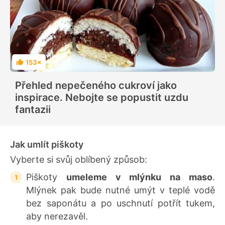
153×
H
o
d
Přehled nepečeného cukroví jako
n
o
inspirace. Nebojte se popustit uzdu
c
e
fantazii
n
í
Jak umlít piškoty
Vyberte si svůj oblíbený způsob:
Piškoty
umeleme v mlýnku na maso
.
Mlýnek pak bude nutné umýt v teplé vodě
bez saponátu a po uschnutí potřít tukem,
aby nerezavěl.