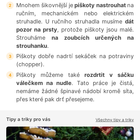
Mnohem šikovnější je
piškoty nastrouhat
na
ručním, mechanickém nebo elektrickém
struhadle. U ručního struhadla musíme
dát
pozor na prsty
, protože piškoty jsou malé.
Strouháme
na zoubcích určených na
strouhanku
.
Piškoty dobře nadrtí sekáček na potraviny
(chopper).
Piškoty můžeme také
rozdrtit v sáčku
válečkem na nudle
. Tato práce je čistá,
nemáme žádné špinavé nádobí kromě síta,
přes které pak drť přesejeme.
Tipy a triky pro vás
Všechny tipy a triky