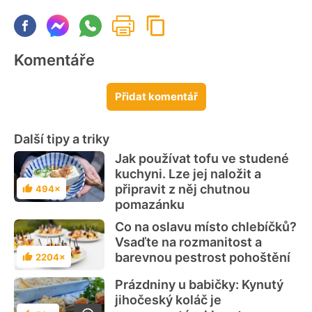
Komentáře
Přidat komentář
Další tipy a triky
Jak používat tofu ve studené
kuchyni. Lze jej naložit a
připravit z něj chutnou
494×
Hodnocení
pomazánku
Co na oslavu místo chlebíčků?
Vsaďte na rozmanitost a
barevnou pestrost pohoštění
2204×
Hodnocení
Prázdniny u babičky: Kynutý
jihočeský koláč je