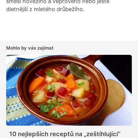
směsi hovězího a vepřového nebo ještě
dietnější z mletého drůbežího.
Mohlo by vás zajímat
10 nejlepších receptů na „zeštíhlující“