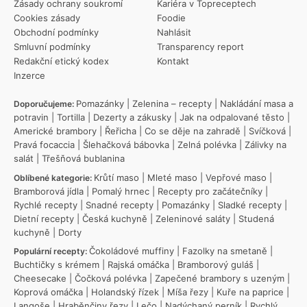
Zásady ochrany soukromí
Kariéra v Topreceptech
Cookies zásady
Foodie
Obchodní podmínky
Nahlásit
Smluvní podmínky
Transparency report
Redakční etický kodex
Kontakt
Inzerce
Pomazánky
|
Zelenina – recepty
|
Nakládání masa a
Doporučujeme:
potravin
|
Tortilla
|
Dezerty a zákusky
|
Jak na odpalované těsto
|
Americké brambory
|
Řeřicha
|
Co se děje na zahradě
|
Svíčková
|
Pravá focaccia
|
Šlehačková bábovka
|
Zelná polévka
|
Zálivky na
salát
|
Třešňová bublanina
Krůtí maso
|
Mleté maso
|
Vepřové maso
|
Oblíbené kategorie:
Bramborová jídla
|
Pomalý hrnec
|
Recepty pro začátečníky
|
Rychlé recepty
|
Snadné recepty
|
Pomazánky
|
Sladké recepty
|
Dietní recepty
|
Česká kuchyně
|
Zeleninové saláty
|
Studená
kuchyně
|
Dorty
Čokoládové muffiny
|
Fazolky na smetaně
|
Populární recepty:
Buchtičky s krémem
|
Rajská omáčka
|
Bramborový guláš
|
Cheesecake
|
Čočková polévka
|
Zapečené brambory s uzeným
|
Koprová omáčka
|
Holandský řízek
|
Míša řezy
|
Kuře na paprice
|
Langoše
|
Hraběnčiny řezy
|
Lečo
|
Nadýchaný perník
|
Rychlý