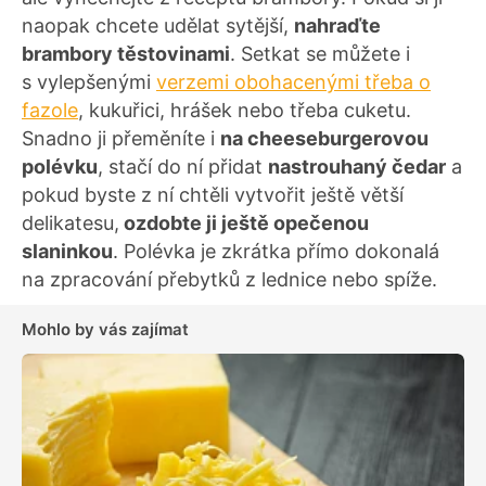
naopak chcete udělat sytější,
nahraďte
brambory těstovinami
. Setkat se můžete i
s vylepšenými
verzemi obohacenými třeba o
fazole
, kukuřici, hrášek nebo třeba cuketu.
Snadno ji přeměníte i
na cheeseburgerovou
polévku
, stačí do ní přidat
nastrouhaný čedar
a
pokud byste z ní chtěli vytvořit ještě větší
delikatesu,
ozdobte ji ještě opečenou
slaninkou
. Polévka je zkrátka přímo dokonalá
na zpracování přebytků z lednice nebo spíže.
Mohlo by vás zajímat