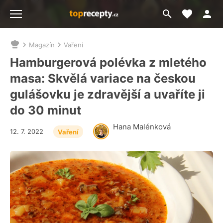
Moje akt
Přejít
Menu
na
vyhledávání
Magazín
Vaření
Nacházíte
se
Hamburgerová polévka z mletého
zde:
masa: Skvělá variace na českou
gulášovku je zdravější a uvaříte ji
do 30 minut
Hana Malénková
12. 7. 2022
Vaření