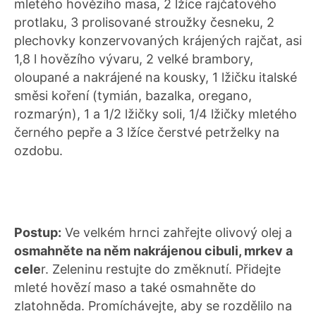
mletého hovězího masa, 2 lžíce rajčatového
protlaku, 3 prolisované stroužky česneku, 2
plechovky konzervovaných krájených rajčat, asi
1,8 l hovězího vývaru, 2 velké brambory,
oloupané a nakrájené na kousky, 1 lžičku italské
směsi koření (tymián, bazalka, oregano,
rozmarýn), 1 a 1/2 lžičky soli, 1/4 lžičky mletého
černého pepře a 3 lžíce čerstvé petrželky na
ozdobu.
Postup:
Ve velkém hrnci zahřejte olivový olej a
osmahněte na něm nakrájenou cibuli, mrkev a
cele
r. Zeleninu restujte do změknutí. Přidejte
mleté hovězí maso a také osmahněte do
zlatohněda. Promíchávejte, aby se rozdělilo na