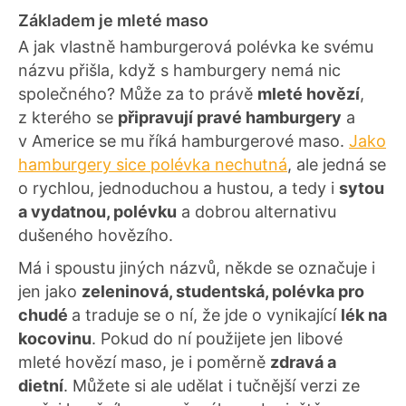
Základem je mleté maso
A jak vlastně hamburgerová polévka ke svému
názvu přišla, když s hamburgery nemá nic
společného? Může za to právě
mleté hovězí
,
z kterého se
připravují pravé hamburgery
a
v Americe se mu říká hamburgerové maso.
Jako
hamburgery sice polévka nechutná
, ale jedná se
o rychlou, jednoduchou a hustou, a tedy i
sytou
a vydatnou, polévku
a dobrou alternativu
dušeného hovězího.
Má i spoustu jiných názvů, někde se označuje i
jen jako
zeleninová, studentská, polévka pro
chudé
a traduje se o ní, že jde o vynikající
lék na
kocovinu
. Pokud do ní použijete jen libové
mleté hovězí maso, je i poměrně
zdravá a
dietní
. Můžete si ale udělat i tučnější verzi ze