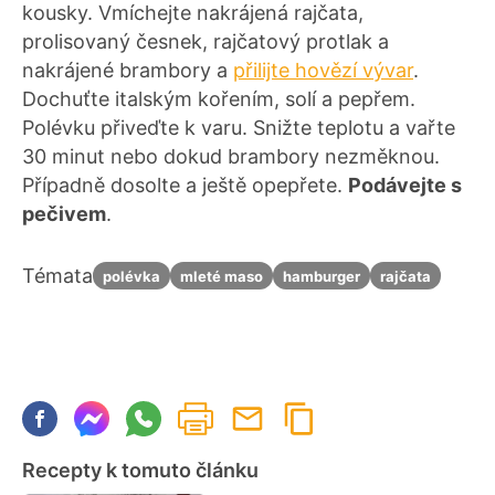
kousky. Vmíchejte nakrájená rajčata,
prolisovaný česnek, rajčatový protlak a
nakrájené brambory a
přilijte hovězí vývar
.
Dochuťte italským kořením, solí a pepřem.
Polévku přiveďte k varu. Snižte teplotu a vařte
30 minut nebo dokud brambory nezměknou.
Případně dosolte a ještě opepřete.
Podávejte s
pečivem
.
Témata
polévka
mleté maso
hamburger
rajčata
Recepty k tomuto článku