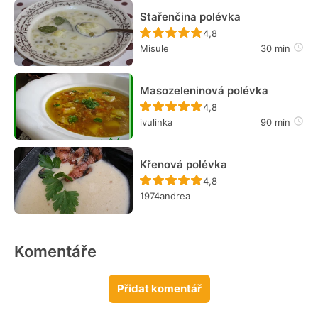
Stařenčina polévka
Recept ještě nebyl hodn
4,8
Misule
30 min
Masozeleninová polévka
Recept ještě nebyl hodn
4,8
ivulinka
90 min
Křenová polévka
Recept ještě nebyl hodn
4,8
1974andrea
Komentáře
Přidat komentář