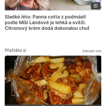
Sladké léto: Panna cotta z podmáslí
podle Míši Landové je lehká a svěží.
Citronový krém dodá dokonalou chuť
Přečtěte si
Zobrazit více