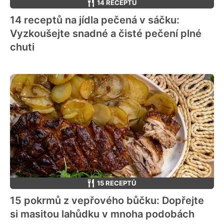
14 RECEPTŮ
14 receptů na jídla pečená v sáčku:
Vyzkoušejte snadné a čisté pečení plné
chuti
15 RECEPTŮ
15 pokrmů z vepřového bůčku: Dopřejte
si masitou lahůdku v mnoha podobách