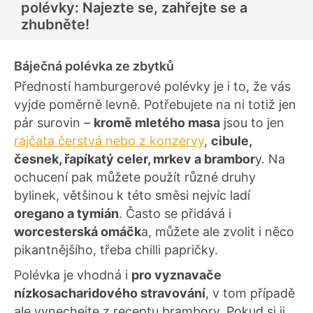
polévky: Najezte se, zahřejte se a
zhubněte!
Báječná polévka ze zbytků
Předností hamburgerové polévky je i to, že vás
vyjde poměrně levně. Potřebujete na ni totiž jen
pár surovin –
kromě mletého masa
jsou to jen
rajčata čerstvá nebo z konzervy
,
cibule,
česnek, řapíkatý celer, mrkev a brambor
y. Na
ochucení pak můžete použít různé druhy
bylinek, většinou k této směsi nejvíc ladí
oregano a tymián
. Často se přidává i
worcesterská omáčk
a, můžete ale zvolit i něco
pikantnějšího, třeba chilli papričky.
Polévka je vhodná i
pro vyznavače
nízkosacharidového stravování
, v tom případě
ale vynechejte z receptu brambory. Pokud si ji