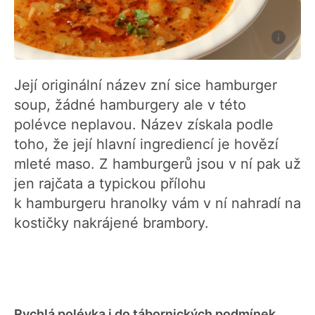
Její originální název zní sice hamburger
soup, žádné hamburgery ale v této
polévce neplavou. Název získala podle
toho, že její hlavní ingrediencí je hovězí
mleté maso. Z hamburgerů jsou v ní pak už
jen rajčata a typickou přílohu
k hamburgeru hranolky vám v ní nahradí na
kostičky nakrájené brambory.
Rychlá polévka i do tábornických podmínek