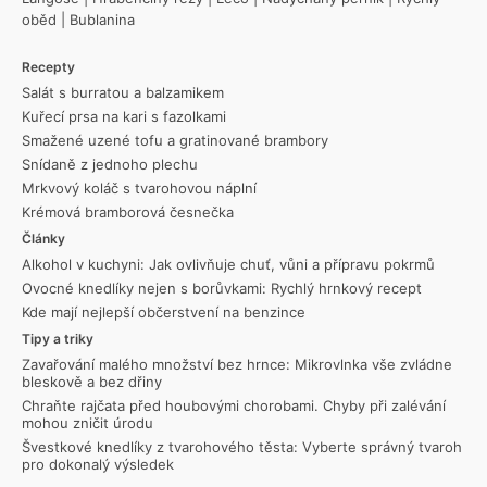
oběd
|
Bublanina
Recepty
Salát s burratou a balzamikem
Kuřecí prsa na kari s fazolkami
Smažené uzené tofu a gratinované brambory
Snídaně z jednoho plechu
Mrkvový koláč s tvarohovou náplní
Krémová bramborová česnečka
Články
Alkohol v kuchyni: Jak ovlivňuje chuť, vůni a přípravu pokrmů
Ovocné knedlíky nejen s borůvkami: Rychlý hrnkový recept
Kde mají nejlepší občerstvení na benzince
Tipy a triky
Zavařování malého množství bez hrnce: Mikrovlnka vše zvládne
bleskově a bez dřiny
Chraňte rajčata před houbovými chorobami. Chyby při zalévání
mohou zničit úrodu
Švestkové knedlíky z tvarohového těsta: Vyberte správný tvaroh
pro dokonalý výsledek