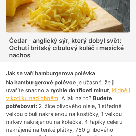
Čedar - anglický sýr, který dobyl svět:
Ochutí britský cibulový koláč i mexické
nachos
Jak se vaří hamburgerová polévka
Na hamburgerové polévce
je úžasné, že ji
uvaříte snadno a
rychle do třiceti minut
,
klidně i
v kotlíku nad ohněm
. A jak na to?
Budete
potřebovat:
2 lžíce olivového oleje, 1 středně
velkou cibuli nakrájenou na kostičky, 1 velkou
mrkev nakrájenou na kolečka, 4 řapíky celeru
nakrájené na tenké plátky, 750 g libového