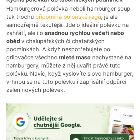
Hamburgerová polévka neboli hamburger soup
tak trochu
připomíná boloňské ragú
, je ale
samozřejmě tekutější. Jde o ideální polévku na
zahřátí, ale i o
snadnou rychlou večeři nebo
oběd
v chalupářských či chatařských
podmínkách. A když nespotřebujete po
grilovačce všechno
mleté maso
nachystané na
hamburgery, můžete z něj uvařit právě tuto
polévku. Navíc, když vyslovíte slovo hamburger,
vrhnou se na tuto polévku i zapřisáhlí odpůrci
zeleninových polévek.