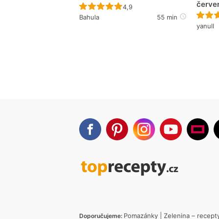
červe
Recept ještě nebyl hodnocen
4,9
Bahula
55 min
yanull
Pomazánky
|
Zelenina – recept
Doporučujeme: