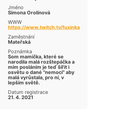
Jméno
Simona Orolínová
WWW
https://www.twitch.tv/fuxinka
Zaměstnání
Mateřská
Poznámka
Som mamička, které se
narodila malá rozštepáčka a
mím posláním je teď šířit i
osvětu o dané "nemoci" aby
cen
malá vyrůstala, pro ní, v
lepším světě.
Datum registrace
21. 4. 2021