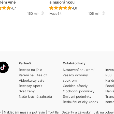
ném víně
a majoránkou
Recept ještě nebyl hodnocen
Recept ještě nebyl hodno
4,7
4,8
150 min
Ivace64
105 min
Partneři
Ostatní odkazy
Recept na jídlo
Nastavení soukromí
Inzer
Vaření na Lifee.cz
Zásady ochrany
RSS
Videokurzy vaření
soukromí
Karié
Recepty Apetit
Cookies zásady
Food
Svět ženy
Obchodní podmínky
Nahlá
Naše krásná zahrada
Smluvní podmínky
Trans
Redakční etický kodex
Konta
y
|
Nakládání masa a potravin
|
Tortilla
|
Dezerty a zákusky
|
Jak na odpal