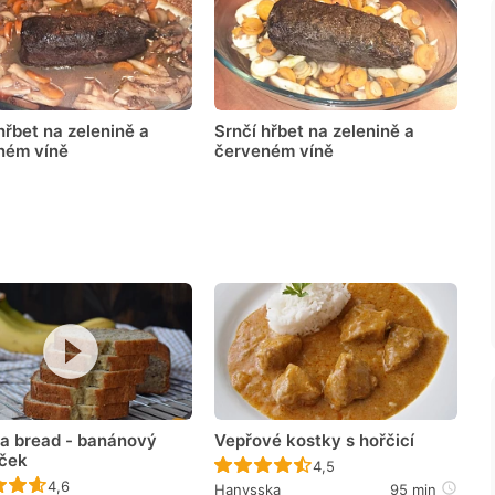
hřbet na zelenině a
Srnčí hřbet na zelenině a
ném víně
červeném víně
a bread - banánový
Vepřové kostky s hořčicí
íček
Recept ještě nebyl hodno
4,5
Recept ještě nebyl hodnocen
4,6
Hanysska
95 min