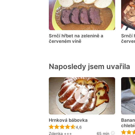
Srnčí hřbet na zelenině a
Srnčí 
červeném víně
červe
Naposledy jsem uvařila
Hrnková bábovka
Banan
chleb
Recept ještě nebyl hodnocen
4,6
Zdenka +++
65 min