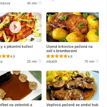
zickova
45 min
y s pikantní kuřecí
Uzená krkovice pečená na
zelí s bramborami
Recept ještě nebyl hodnocen
Recept ještě nebyl hodno
4,9
4,8
ka
25 min
mika59
75 min
hřbet na zelenině a
Vepřová pečeně se směsí hub