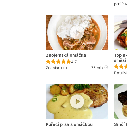
paniRu
Znojemská omáčka
Topink
směsí
Recept ještě nebyl hodnocen
4,7
Zdenka +++
75 min
Estulin
Kuřecí prsa s omáčkou
Srnčí 