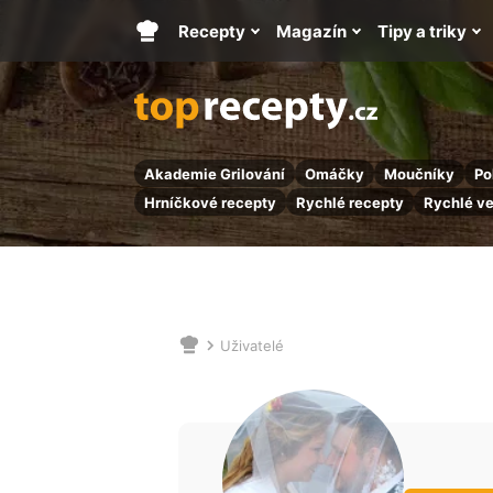
Recepty
Magazín
Tipy a triky
Hlavní
stránka
Akademie Grilování
Omáčky
Moučníky
Po
Hrníčkové recepty
Rychlé recepty
Rychlé v
Uživatelé
Nacházíte
se
zde: