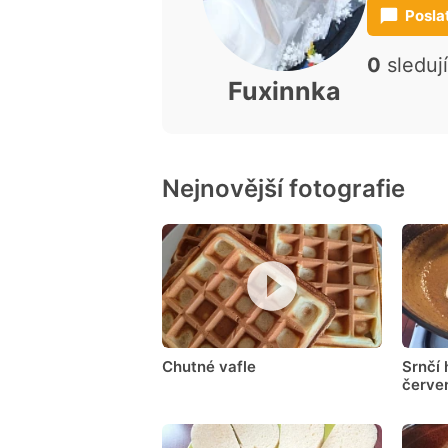
Posla
0
sleduj
Fuxinnka
Nejnovější fotografie
Chutné vafle
Srnčí 
červe