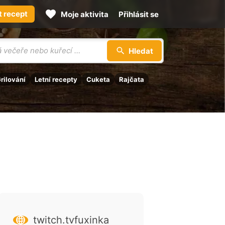
t recept
Moje aktivita
Přihlásit se
Hledat
rilování
Letní recepty
Cuketa
Rajčata
twitch.tvfuxinka