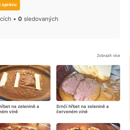
t zprávu
ících •
0
sledovaných
Zobrazit více
hřbet na zelenině a
Srnčí hřbet na zelenině a
ném víně
červeném víně