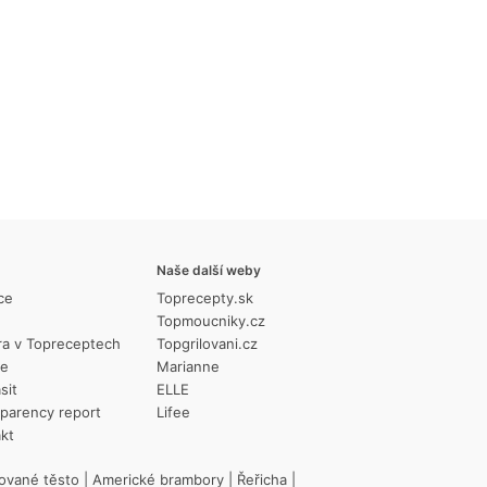
cen
Naše další weby
ce
Toprecepty.sk
Topmoucniky.cz
ra v Topreceptech
Topgrilovani.cz
ie
Marianne
sit
ELLE
parency report
Lifee
kt
ované těsto
|
Americké brambory
|
Řeřicha
|