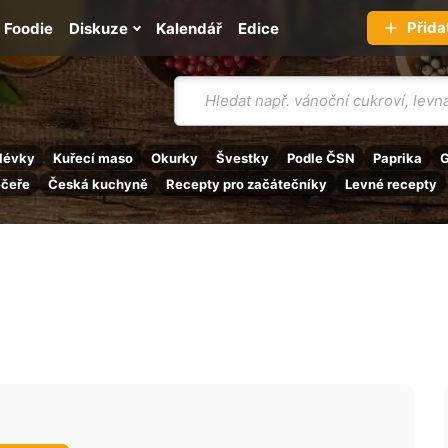
Přida
Foodie
Diskuze
Kalendář
Edice
Vyhledávání
lévky
Kuřecí maso
Okurky
Švestky
Podle ČSN
Paprika
G
ečeře
Česká kuchyně
Recepty pro začátečníky
Levné recepty