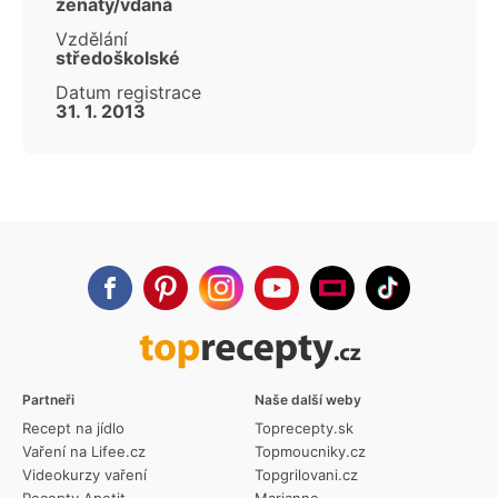
ženatý/vdaná
Vzdělání
středoškolské
Datum registrace
31. 1. 2013
Partneři
Naše další weby
Recept na jídlo
Toprecepty.sk
Vaření na Lifee.cz
Topmoucniky.cz
Videokurzy vaření
Topgrilovani.cz
Recepty Apetit
Marianne