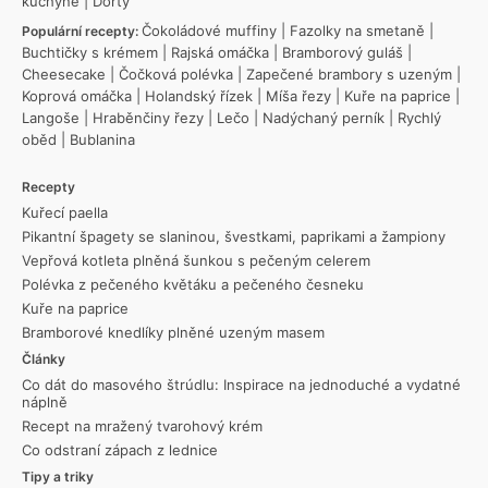
kuchyně
|
Dorty
Čokoládové muffiny
|
Fazolky na smetaně
|
Populární recepty:
Buchtičky s krémem
|
Rajská omáčka
|
Bramborový guláš
|
Cheesecake
|
Čočková polévka
|
Zapečené brambory s uzeným
|
Koprová omáčka
|
Holandský řízek
|
Míša řezy
|
Kuře na paprice
|
Langoše
|
Hraběnčiny řezy
|
Lečo
|
Nadýchaný perník
|
Rychlý
oběd
|
Bublanina
Recepty
Kuřecí paella
Pikantní špagety se slaninou, švestkami, paprikami a žampiony
Vepřová kotleta plněná šunkou s pečeným celerem
Polévka z pečeného květáku a pečeného česneku
Kuře na paprice
Bramborové knedlíky plněné uzeným masem
Články
Co dát do masového štrúdlu: Inspirace na jednoduché a vydatné
náplně
Recept na mražený tvarohový krém
Co odstraní zápach z lednice
Tipy a triky