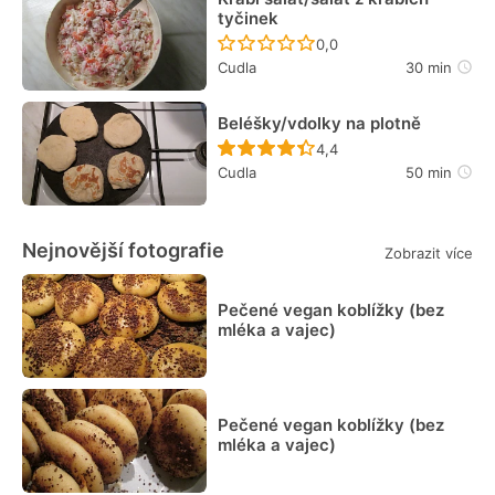
tyčinek
Recept ještě nebyl hodn
0,0
Cudla
30 min
Beléšky/vdolky na plotně
Recept ještě nebyl hodn
4,4
Cudla
50 min
Nejnovější fotografie
Zobrazit více
Pečené vegan koblížky (bez
mléka a vajec)
Pečené vegan koblížky (bez
mléka a vajec)