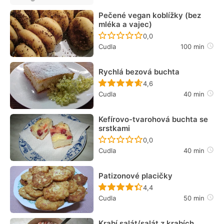
Pečené vegan koblížky (bez
mléka a vajec)
Recept ještě nebyl hodn
0,0
Cudla
100 min
Rychlá bezová buchta
Recept ještě nebyl hodn
4,6
Cudla
40 min
Kefírovo-tvarohová buchta se
srstkami
Recept ještě nebyl hodn
0,0
Cudla
40 min
Patizonové placičky
Recept ještě nebyl hodn
4,4
Cudla
50 min
Krabí salát/salát z krabích