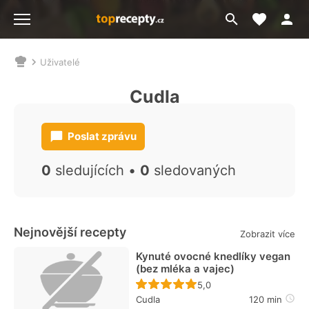
Moje akt
Přejít
Menu
na
vyhledávání
Uživatelé
Nacházíte
se
Cudla
zde:
Poslat zprávu
0
sledujících •
0
sledovaných
Nejnovější recepty
Zobrazit více
Kynuté ovocné knedlíky vegan
(bez mléka a vajec)
Recept ještě nebyl hodn
5,0
Cudla
120 min