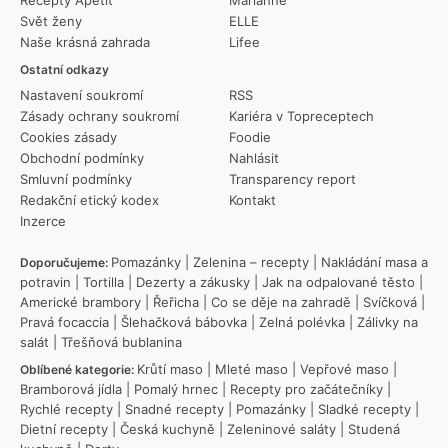
Svět ženy
ELLE
Naše krásná zahrada
Lifee
Ostatní odkazy
Nastavení soukromí
RSS
Zásady ochrany soukromí
Kariéra v Topreceptech
Cookies zásady
Foodie
Obchodní podmínky
Nahlásit
Smluvní podmínky
Transparency report
Redakční etický kodex
Kontakt
Inzerce
Pomazánky
|
Zelenina – recepty
|
Nakládání masa a
Doporučujeme:
potravin
|
Tortilla
|
Dezerty a zákusky
|
Jak na odpalované těsto
|
Americké brambory
|
Řeřicha
|
Co se děje na zahradě
|
Svíčková
|
Pravá focaccia
|
Šlehačková bábovka
|
Zelná polévka
|
Zálivky na
salát
|
Třešňová bublanina
Krůtí maso
|
Mleté maso
|
Vepřové maso
|
Oblíbené kategorie:
Bramborová jídla
|
Pomalý hrnec
|
Recepty pro začátečníky
|
Rychlé recepty
|
Snadné recepty
|
Pomazánky
|
Sladké recepty
|
Dietní recepty
|
Česká kuchyně
|
Zeleninové saláty
|
Studená