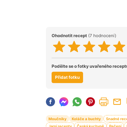
Ohodnotit recept
(7 hodnocení)
Podělte se o fotky uvařeného recept
Přidat fotku
Moučníky
Koláče a buchty
Snadné rec
Jarní recepty
Česká kuchyně
Pečení