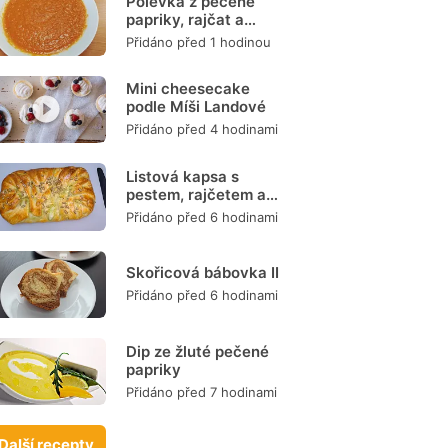
Polévka z pečené
papriky, rajčat a
mrkve
Přidáno před 1 hodinou
Mini cheesecake
podle Míši Landové
Přidáno před 4 hodinami
Listová kapsa s
pestem, rajčetem a
mozzarellou
Přidáno před 6 hodinami
Skořicová bábovka II
Přidáno před 6 hodinami
Dip ze žluté pečené
papriky
Přidáno před 7 hodinami
Další recepty