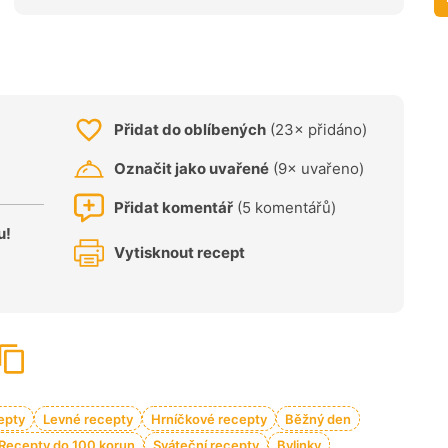
Přidat do oblíbených
(23× přidáno)
Označit jako uvařené
(9× uvařeno)
Přidat komentář
(5 komentářů)
u!
Vytisknout recept
epty
Levné recepty
Hrníčkové recepty
Běžný den
Recepty do 100 korun
Sváteční recepty
Bylinky