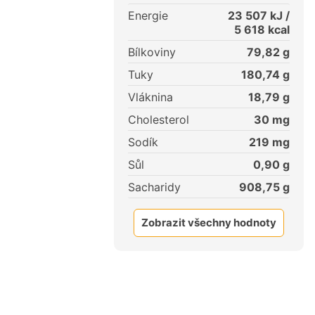
Energie
23 507
kJ /
5 618
kcal
Bílkoviny
79,82
g
Tuky
180,74
g
Vláknina
18,79
g
Cholesterol
30
mg
Sodík
219
mg
Sůl
0,90
g
Sacharidy
908,75
g
Zobrazit všechny hodnoty