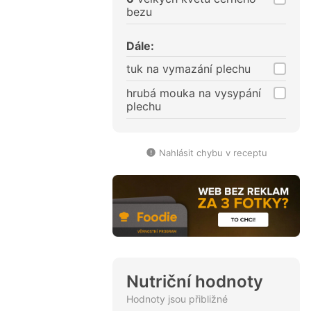
bezu
Dále:
tuk na vymazání plechu
hrubá mouka na vysypání
plechu
Nahlásit chybu v receptu
Nutriční hodnoty
Hodnoty jsou přibližné