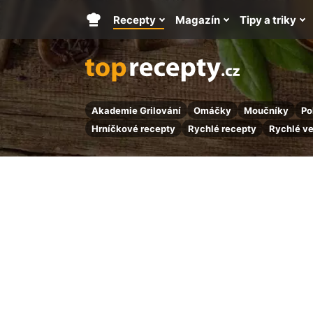
Recepty
Magazín
Tipy a triky
Hlavní
stránka
Akademie Grilování
Omáčky
Moučníky
Po
Hrníčkové recepty
Rychlé recepty
Rychlé v