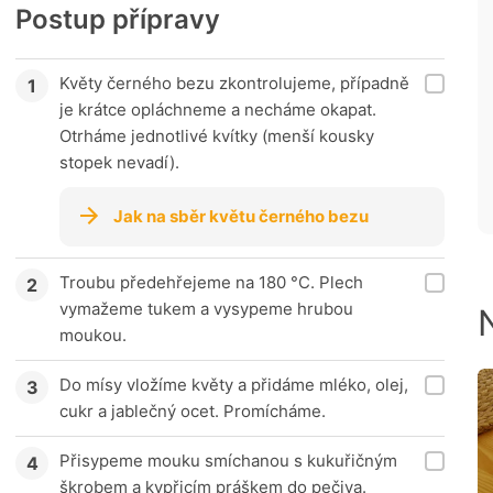
Postup přípravy
Květy černého bezu zkontrolujeme, případně
je krátce opláchneme a necháme okapat.
Otrháme jednotlivé kvítky (menší kousky
stopek nevadí).
Jak na sběr květu černého bezu
Troubu předehřejeme na 180 °C. Plech
vymažeme tukem a vysypeme hrubou
moukou.
Do mísy vložíme květy a přidáme mléko, olej,
cukr a jablečný ocet. Promícháme.
Přisypeme mouku smíchanou s kukuřičným
škrobem a kypřicím práškem do pečiva.