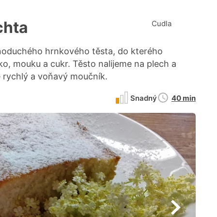
chta
Cudla
noduchého hrnkového těsta, do kterého
o, mouku a cukr. Těsto nalijeme na plech a
 rychlý a voňavý moučník.
Doba
Snadný
40 min
přípravy