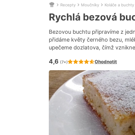
Recepty
Moučníky
Koláče a buchty
Nacházíte
se
Rychlá bezová bu
zde:
Bezovou buchtu připravíme z jed
přidáme květy černého bezu, mlék
upečeme dozlatova, čímž vznikne
4,6
Hodnocení receptu je
Ohodnotit
(7×)