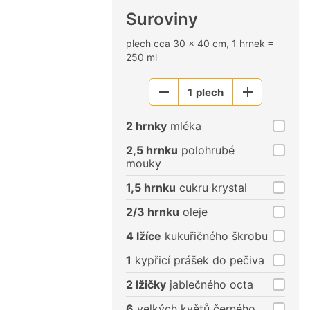
Suroviny
plech cca 30 × 40 cm, 1 hrnek =
250 ml
1
plech
Menší
Větší
porce
porce
2 hrnky
mléka
2,5 hrnku
polohrubé
mouky
1,5 hrnku
cukru krystal
2/3 hrnku
oleje
4 lžíce
kukuřičného škrobu
1
kypřicí prášek do pečiva
2 lžičky
jablečného octa
6
velkých květů černého