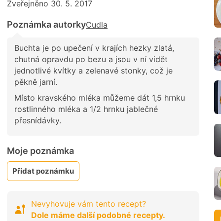
Zveřejněno 30. 5. 2017
Poznámka autorky
Cudla
Buchta je po upečení v krajích hezky zlatá,
chutná opravdu po bezu a jsou v ní vidět
jednotlivé kvítky a zelenavé stonky, což je
pěkně jarní.
Místo kravského mléka můžeme dát 1,5 hrnku
rostlinného mléka a 1/2 hrnku jablečné
přesnídávky.
Moje poznámka
Přidat poznámku
Nevyhovuje vám tento recept?
Dole máme další podobné recepty.