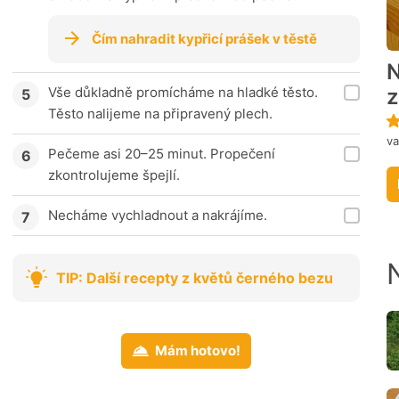
Čím nahradit kypřicí prášek v těstě
N
z
Vše důkladně promícháme na hladké těsto.
Těsto nalijeme na připravený plech.
va
Pečeme asi 20–25 minut. Propečení
zkontrolujeme špejlí.
Necháme vychladnout a nakrájíme.
TIP: Další recepty z květů černého bezu
Mám hotovo!