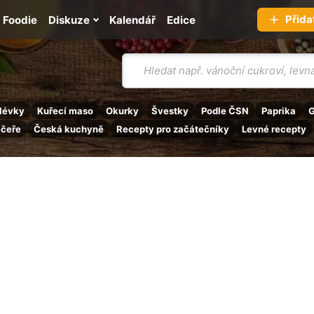
Přida
Foodie
Diskuze
Kalendář
Edice
Vyhledávání
lévky
Kuřecí maso
Okurky
Švestky
Podle ČSN
Paprika
G
ečeře
Česká kuchyně
Recepty pro začátečníky
Levné recepty