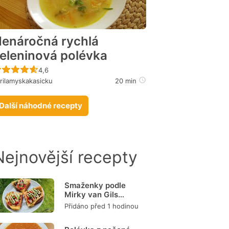
enáročná rychlá
eleninová polévka
Recept ještě nebyl hodnocen
4,6
rilamyskakasicku
20 min
Další náhodné recepty
Nejnovější recepty
Smaženky podle
Mirky van Gils
Slavíkové
Přidáno před 1 hodinou