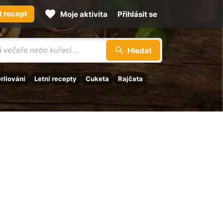
t recept
Moje aktivita
Přihlásit se
Hledat
rilování
Letní recepty
Cuketa
Rajčata