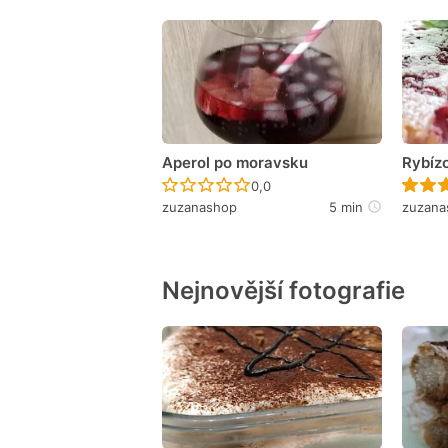
Aperol po moravsku
Rybíz
Recept ještě nebyl hodnocen
0,0
zuzanashop
5 min
zuzana
Nejnovější fotografie