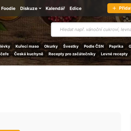
Přida
Foodie
Diskuze
Kalendář
Edice
Vyhledávání
lévky
Kuřecí maso
Okurky
Švestky
Podle ČSN
Paprika
G
ečeře
Česká kuchyně
Recepty pro začátečníky
Levné recepty