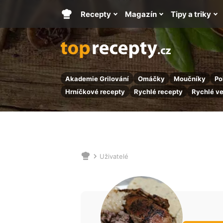
Recepty
Magazín
Tipy a triky
Hlavní
stránka
Akademie Grilování
Omáčky
Moučníky
Po
Hrníčkové recepty
Rychlé recepty
Rychlé v
Uživatelé
Nacházíte
se
zde: