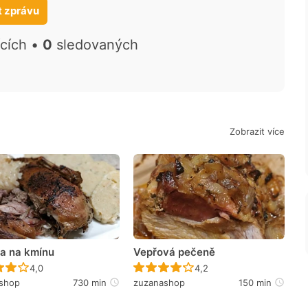
t zprávu
ících •
0
sledovaných
Zobrazit více
a na kmínu
Vepřová pečeně
Recept ještě nebyl hodnocen
Recept ještě nebyl hodno
4,0
4,2
shop
730 min
zuzanashop
150 min