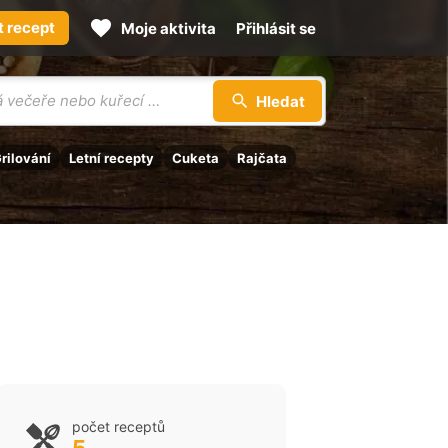
t recept
Moje aktivita
Přihlásit se
Hledat
rilování
Letní recepty
Cuketa
Rajčata
počet receptů