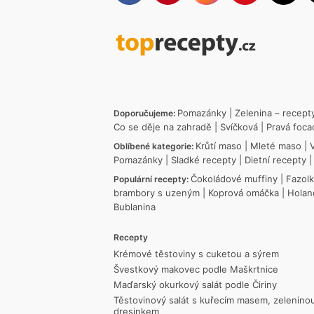
Pomazánky
|
Zelenina – recept
Doporučujeme:
Co se děje na zahradě
|
Svíčková
|
Pravá foca
Krůtí maso
|
Mleté maso
|
Oblíbené kategorie:
Pomazánky
|
Sladké recepty
|
Dietní recepty
Čokoládové muffiny
|
Fazol
Populární recepty:
brambory s uzeným
|
Koprová omáčka
|
Holan
Bublanina
Recepty
Krémové těstoviny s cuketou a sýrem
Švestkový makovec podle Maškrtnice
Maďarský okurkový salát podle Čiriny
Těstovinový salát s kuřecím masem, zelenino
dresinkem