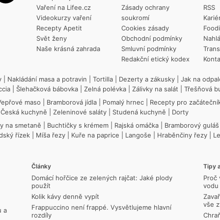
Vaření na Lifee.cz
Zásady ochrany
RSS
Videokurzy vaření
soukromí
Karié
Recepty Apetit
Cookies zásady
Food
Svět ženy
Obchodní podmínky
Nahlá
Naše krásná zahrada
Smluvní podmínky
Trans
Redakční etický kodex
Konta
y
|
Nakládání masa a potravin
|
Tortilla
|
Dezerty a zákusky
|
Jak na odpal
ccia
|
Šlehačková bábovka
|
Zelná polévka
|
Zálivky na salát
|
Třešňová b
Vepřové maso
|
Bramborová jídla
|
Pomalý hrnec
|
Recepty pro začáteční
|
Česká kuchyně
|
Zeleninové saláty
|
Studená kuchyně
|
Dorty
ky na smetaně
|
Buchtičky s krémem
|
Rajská omáčka
|
Bramborový guláš
dský řízek
|
Míša řezy
|
Kuře na paprice
|
Langoše
|
Hraběnčiny řezy
|
L
Články
Tipy a
Domácí hořčice ze zelených rajčat: Jaké plody
Proč 
použít
vodu 
Kolik kávy denně vypít
Zavař
vše z
Frappuccino není frappé. Vysvětlujeme hlavní
u a
rozdíly
Chraň