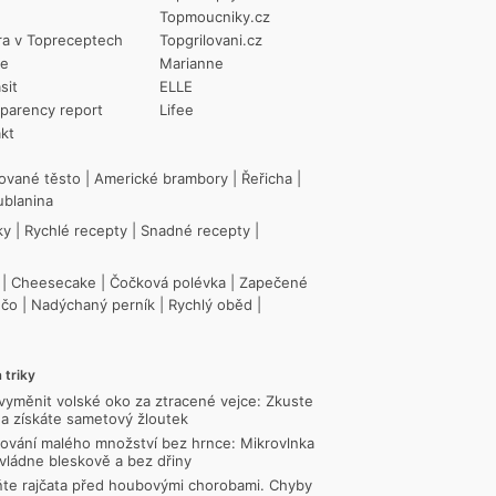
Topmoucniky.cz
ra v Topreceptech
Topgrilovani.cz
ie
Marianne
sit
ELLE
parency report
Lifee
kt
ované těsto
|
Americké brambory
|
Řeřicha
|
ublanina
ky
|
Rychlé recepty
|
Snadné recepty
|
|
Cheesecake
|
Čočková polévka
|
Zapečené
ečo
|
Nadýchaný perník
|
Rychlý oběd
|
 triky
vyměnit volské oko za ztracené vejce: Zkuste
a získáte sametový žloutek
ování malého množství bez hrnce: Mikrovlnka
vládne bleskově a bez dřiny
te rajčata před houbovými chorobami. Chyby