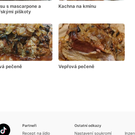
isu s mascarpone a
Kachna na kmínu
řskými piškoty
vá pečeně
Vepřová pečeně
Partneři
Ostatní odkazy
Recept na jídlo
Nastavení soukromí
Inzer