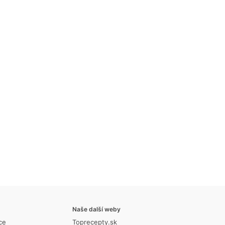
Naše další weby
ce
Toprecepty.sk