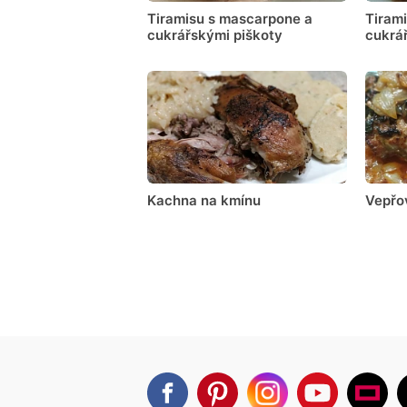
Tiramisu s mascarpone a
Tiram
cukrářskými piškoty
cukrá
Kachna na kmínu
Vepřo