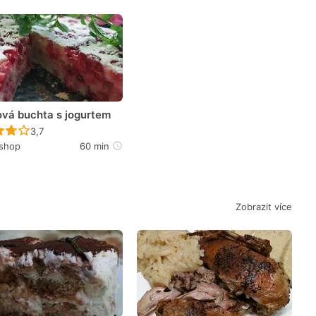
ová buchta s jogurtem
Recept ještě nebyl hodnocen
3,7
shop
60 min
Zobrazit více