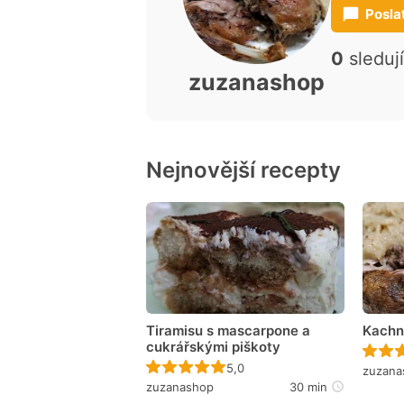
Posla
0
sleduj
zuzanashop
Nejnovější recepty
Tiramisu s mascarpone a
Kachn
cukrářskými piškoty
Recept ještě nebyl hodnocen
5,0
zuzana
zuzanashop
30 min