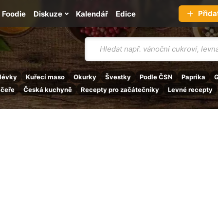
Přida
Foodie
Diskuze
Kalendář
Edice
Vyhledávání
lévky
Kuřecí maso
Okurky
Švestky
Podle ČSN
Paprika
G
ečeře
Česká kuchyně
Recepty pro začátečníky
Levné recepty