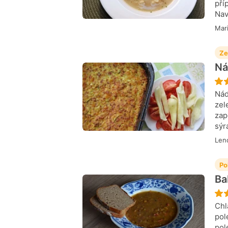
pří
Nav
Mar
Ze
Ná
Nád
zel
zap
sýr
Lend
Po
Ba
Chl
pol
pol