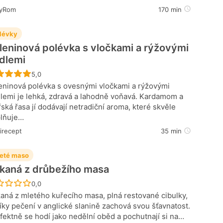
yRom
170 min
lévky
leninová polévka s vločkami a rýžovými
dlemi
Recept ještě nebyl hodnocen
5,0
eninová polévka s ovesnými vločkami a rýžovými
lemi je lehká, zdravá a lahodně voňavá. Kardamom a
ská řasa jí dodávají netradiční aroma, které skvěle
lňuje…
irecept
35 min
eté maso
kaná z drůbežího masa
Recept ještě nebyl hodnocen
0,0
aná z mletého kuřecího masa, plná restované cibulky,
díky pečení v anglické slanině zachová svou šťavnatost.
fektně se hodí jako nedělní oběd a pochutnají si na…