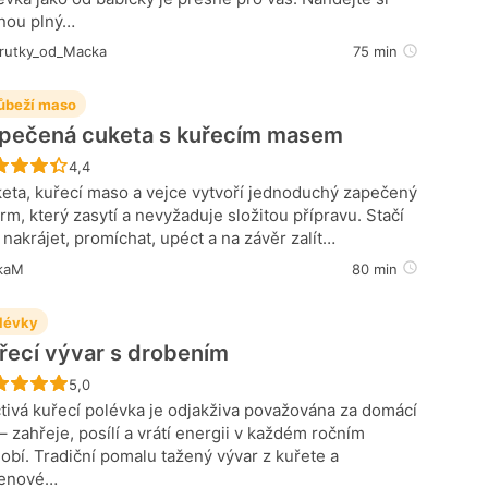
nou plný…
rutky_od_Macka
75 min
ůbeží maso
pečená cuketa s kuřecím masem
Recept ještě nebyl hodnocen
4,4
eta, kuřecí maso a vejce vytvoří jednoduchý zapečený
rm, který zasytí a nevyžaduje složitou přípravu. Stačí
 nakrájet, promíchat, upéct a na závěr zalít…
kaM
80 min
lévky
řecí vývar s drobením
Recept ještě nebyl hodnocen
5,0
tivá kuřecí polévka je odjakživa považována za domácí
 – zahřeje, posílí a vrátí energii v každém ročním
obí. Tradiční pomalu tažený vývar z kuřete a
řenové…