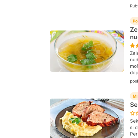
Rub
Po
Ze
nu
Zel
nud
moř
dop
posl
Ml
Se
Sek
si 
Per