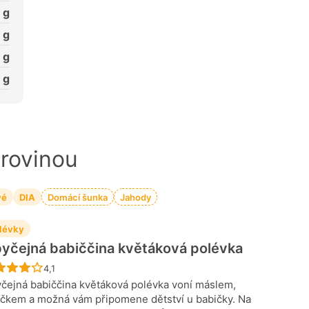
g
g
g
g
urovinou
vé
DIA
Domácí šunka
Jahody
lévky
yčejná babiččina květáková polévka
Recept ještě nebyl hodnocen
4,1
čejná babiččina květáková polévka voní máslem,
ečkem a možná vám připomene dětství u babičky. Na