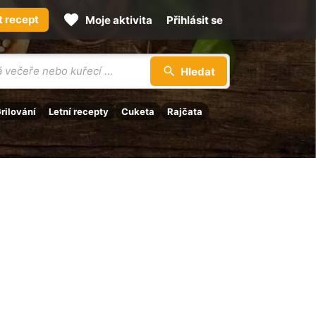
t recept
Moje aktivita
Přihlásit se
Hledat
rilování
Letní recepty
Cuketa
Rajčata