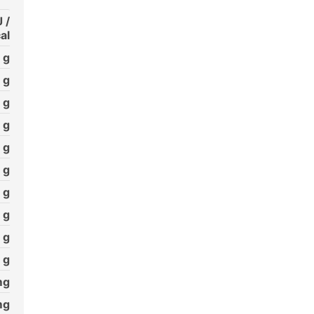
 /
al
g
g
g
g
g
g
g
g
g
g
g
g