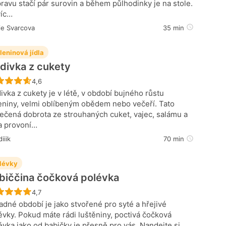
pravu stačí pár surovin a během půlhodinky je na stole.
íc…
ie Svarcova
35 min
leninová jídla
divka z cukety
Recept ještě nebyl hodnocen
4,6
ivka z cukety je v létě, v období bujného růstu
eniny, velmi oblíbeným obědem nebo večeří. Tato
ečená dobrota ze strouhaných cuket, vajec, salámu a
a provoní…
iiik
70 min
lévky
biččina čočková polévka
Recept ještě nebyl hodnocen
4,7
adné období je jako stvořené pro syté a hřejivé
évky. Pokud máte rádi luštěniny, poctivá čočková
évka jako od babičky je přesně pro vás. Nandejte si