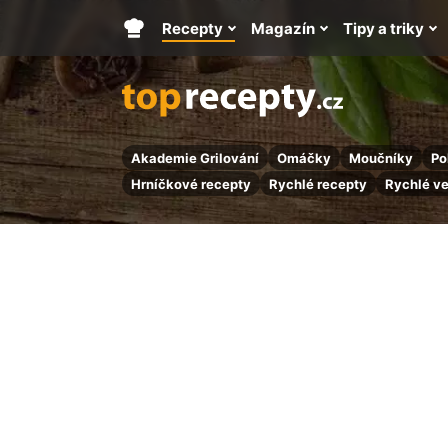
Recepty
Magazín
Tipy a triky
Hlavní
stránka
Akademie Grilování
Omáčky
Moučníky
Po
Hrníčkové recepty
Rychlé recepty
Rychlé v