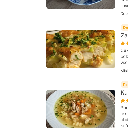
rov
Dob
Dr
Za
Cuk
pok
vše
Mis
Po
Ku
Poc
lék
obd
ko