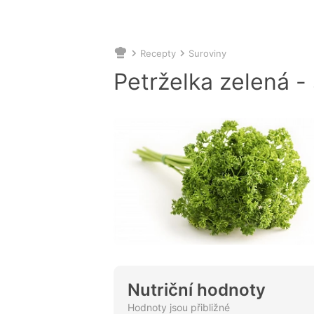
Recepty
Suroviny
Nacházíte
se
Petrželka zelená -
zde:
Nutriční hodnoty
Hodnoty jsou přibližné