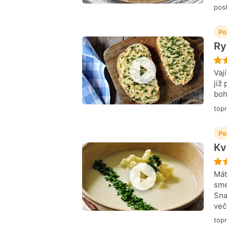
posl
Po
Ry
Vaj
již
boh
top
Po
Kv
Mát
sme
Sna
več
top