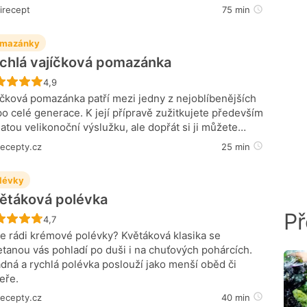
irecept
75 min
mazánky
chlá vajíčková pomazánka
Recept ještě nebyl hodnocen
4,9
íčková pomazánka patří mezi jedny z nejoblíbenějších
 po celé generace. K její přípravě zužitkujete především
atou velikonoční výslužku, ale dopřát si ji můžete…
recepty.cz
25 min
lévky
ětáková polévka
Př
Recept ještě nebyl hodnocen
4,7
e rádi krémové polévky? Květáková klasika se
tanou vás pohladí po duši i na chuťových pohárcích.
dná a rychlá polévka poslouží jako menší oběd či
eře.
recepty.cz
40 min