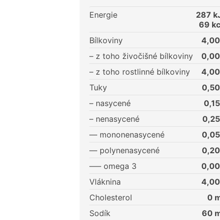
Energie
287
kJ
69
kc
Bílkoviny
4,00
– z toho živočišné bílkoviny
0,00
– z toho rostlinné bílkoviny
4,00
Tuky
0,50
– nasycené
0,15
– nenasycené
0,25
–– mononenasycené
0,05
–– polynenasycené
0,20
––– omega 3
0,00
Vláknina
4,00
Cholesterol
0
m
Sodík
60
m