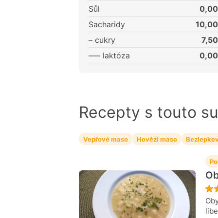
Sůl
0,00
Sacharidy
10,00
– cukry
7,50
––– laktóza
0,00
Recepty s touto s
Vepřové maso
Hovězí maso
Bezlepko
Po
Ob
Oby
lib