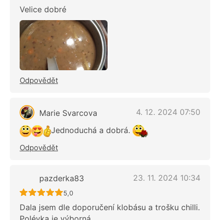
Velice dobré
Odpovědět
4. 12. 2024 07:50
Marie Svarcova
Jednoduchá a dobrá.
Odpovědět
23. 11. 2024 10:34
pazderka83
Recept ještě nebyl hodnocen
5,0
Dala jsem dle doporučení klobásu a trošku chilli.
Polévka je výborná.