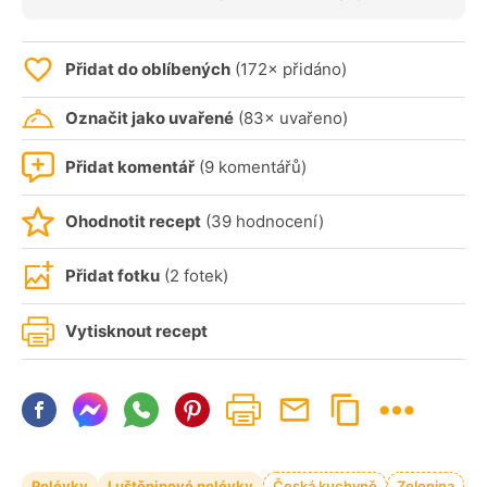
Přidat do oblíbených
(172× přidáno)
Označit jako uvařené
(83× uvařeno)
Přidat komentář
(9 komentářů)
Ohodnotit recept
(39 hodnocení)
Přidat fotku
(2 fotek)
Vytisknout recept
Polévky
Luštěninové polévky
Česká kuchyně
Zelenina