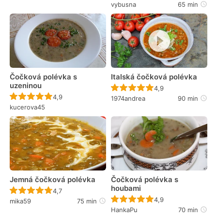
vybusna
65 min
Čočková polévka s
Italská čočková polévka
uzeninou
Recept ještě nebyl 
4,9
Recept ještě nebyl hodnocen
4,9
1974andrea
90 min
kucerova45
Jemná čočková polévka
Čočková polévka s
houbami
Recept ještě nebyl hodnocen
4,7
Recept ještě nebyl 
4,9
mika59
75 min
HankaPu
70 min