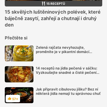
15 RECEPTŮ
15 skvělých luštěninových polévek, které
báječně zasytí, zahřejí a chutnají i druhý
den
Přečtěte si
Zelená rajčata nevyhazujte,
proměníte je v pikantní domácí
hořčici. Hotovou ji máte za 20 minut
14 receptů na jídla pečená v sáčku:
Vyzkoušejte snadné a čisté pečení
plné chuti
Jak připravit cibulovou jíšku? Bez ní
některá jídla nemají tu správnou chuť
57×
Hodnocení