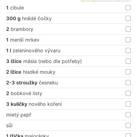
porce
porce
1
cibule
300 g
hnědé čočky
2
brambory
1
menší mrkev
1 l
zeleninového vývaru
3 lžíce
másla (nebo dle potřeby)
2 lžíce
hladké mouky
2-3 stroužky
česneku
2
bobkové listy
3 kuličky
nového koření
mletý pepř
sůl
1 lžička
majoránky