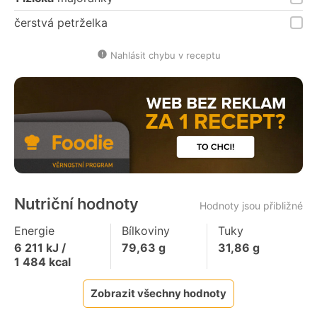
čerstvá petrželka
Nahlásit chybu v receptu
Nutriční hodnoty
Hodnoty jsou přibližné
Energie
Bílkoviny
Tuky
6 211
kJ /
79,63
g
31,86
g
1 484
kcal
Zobrazit všechny hodnoty