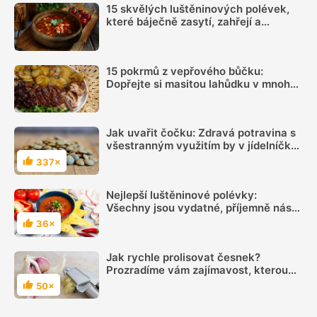
15 skvělých luštěninových polévek,
které báječně zasytí, zahřejí a
chutnají i druhý den
15 pokrmů z vepřového bůčku:
Dopřejte si masitou lahůdku v mnoha
podobách
Jak uvařit čočku: Zdravá potravina s
všestranným využitím by v jídelníčku
neměla chybět
337×
Hodnocení
Nejlepší luštěninové polévky:
Všechny jsou vydatné, příjemně nás
zahřejí a rozhodně nezatíží naši
36×
Hodnocení
peněženku
Jak rychle prolisovat česnek?
Prozradíme vám zajímavost, kterou
jste možná netušili
50×
Hodnocení