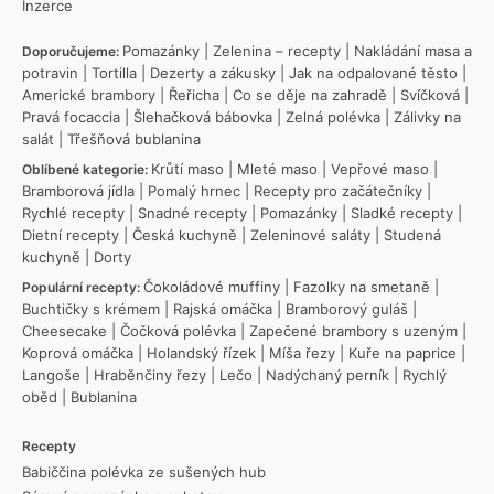
Inzerce
Pomazánky
|
Zelenina – recepty
|
Nakládání masa a
Doporučujeme:
potravin
|
Tortilla
|
Dezerty a zákusky
|
Jak na odpalované těsto
|
Americké brambory
|
Řeřicha
|
Co se děje na zahradě
|
Svíčková
|
Pravá focaccia
|
Šlehačková bábovka
|
Zelná polévka
|
Zálivky na
salát
|
Třešňová bublanina
Krůtí maso
|
Mleté maso
|
Vepřové maso
|
Oblíbené kategorie:
Bramborová jídla
|
Pomalý hrnec
|
Recepty pro začátečníky
|
Rychlé recepty
|
Snadné recepty
|
Pomazánky
|
Sladké recepty
|
Dietní recepty
|
Česká kuchyně
|
Zeleninové saláty
|
Studená
kuchyně
|
Dorty
Čokoládové muffiny
|
Fazolky na smetaně
|
Populární recepty:
Buchtičky s krémem
|
Rajská omáčka
|
Bramborový guláš
|
Cheesecake
|
Čočková polévka
|
Zapečené brambory s uzeným
|
Koprová omáčka
|
Holandský řízek
|
Míša řezy
|
Kuře na paprice
|
Langoše
|
Hraběnčiny řezy
|
Lečo
|
Nadýchaný perník
|
Rychlý
oběd
|
Bublanina
Recepty
Babiččina polévka ze sušených hub