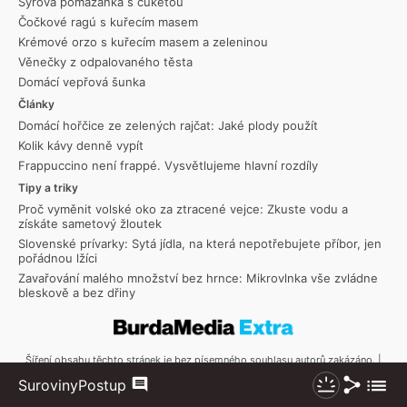
Sýrová pomazánka s cuketou
Čočkové ragú s kuřecím masem
Krémové orzo s kuřecím masem a zeleninou
Věnečky z odpalovaného těsta
Domácí vepřová šunka
Články
Domácí hořčice ze zelených rajčat: Jaké plody použít
Kolik kávy denně vypít
Frappuccino není frappé. Vysvětlujeme hlavní rozdíly
Tipy a triky
Proč vyměnit volské oko za ztracené vejce: Zkuste vodu a
získáte sametový žloutek
Slovenské prívarky: Sytá jídla, na která nepotřebujete příbor, jen
pořádnou lžíci
Zavařování malého množství bez hrnce: Mikrovlnka vše zvládne
bleskově a bez dřiny
Šíření obsahu těchto stránek je bez písemného souhlasu autorů zakázáno. |
Copyright © 2026 Toprecepty.cz
Sdílet
Zobraz
Suroviny
Postup
Komentáře
Nezhasínat
více