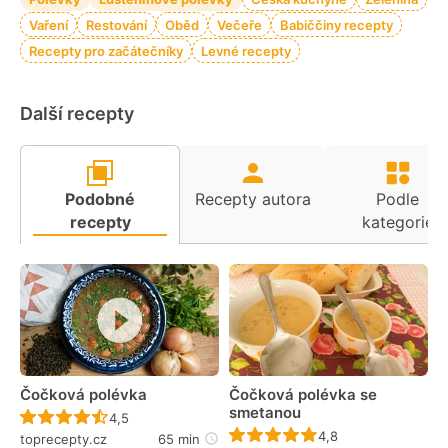
Vaření
Restování
Oběd
Večeře
Babiččiny recepty
Recepty pro začátečníky
Levné recepty
Další recepty
Podobné
Recepty autora
Podle
recepty
kategorie
Čočková polévka
Čočková polévka se
smetanou
Recept ještě nebyl hodnocen
4,5
Recept ještě nebyl 
4,8
toprecepty.cz
65 min