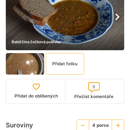
Babiččina čočková polévka
Přidat fotku
9
Přidat do oblíbených
Přečíst komentáře
Suroviny
4
porce
Menší
Větší