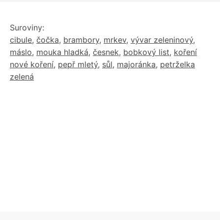
Suroviny:
cibule
,
čočka
,
brambory
,
mrkev
,
vývar zeleninový
,
máslo
,
mouka hladká
,
česnek
,
bobkový list
,
koření
nové koření
,
pepř mletý
,
sůl
,
majoránka
,
petrželka
zelená