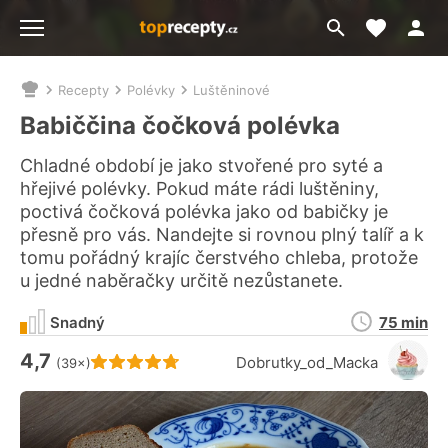
Moje akt
Přejít
Menu
na
vyhledávání
Recepty
Polévky
Luštěninové
Nacházíte
se
Babiččina čočková polévka
zde:
Chladné období je jako stvořené pro syté a
hřejivé polévky. Pokud máte rádi luštěniny,
poctivá čočková polévka jako od babičky je
přesně pro vás. Nandejte si rovnou plný talíř a k
tomu pořádný krajíc čerstvého chleba, protože
u jedné naběračky určitě nezůstanete.
Doba
Snadný
75 min
přípravy
4,7
Hodnocení receptu je
Dobrutky_od_Macka
(39×)