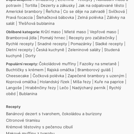
potravin
|
Tortilla
|
Dezerty a zákusky
|
Jak na odpalované těsto
|
Americké brambory
|
Řeřicha
|
Co se děje na zahradě
|
Svíčková
|
Pravá focaccia
|
Šlehačková bábovka
|
Zelná polévka
|
Zálivky na
salát
|
Třešňová bublanina
Krůtí maso
|
Mleté maso
|
Vepřové maso
|
Oblíbené kategorie:
Bramborová jídla
|
Pomalý hrnec
|
Recepty pro začátečníky
|
Rychlé recepty
|
Snadné recepty
|
Pomazánky
|
Sladké recepty
|
Dietní recepty
|
Česká kuchyně
|
Zeleninové saláty
|
Studená
kuchyně
|
Dorty
Čokoládové muffiny
|
Fazolky na smetaně
|
Populární recepty:
Buchtičky s krémem
|
Rajská omáčka
|
Bramborový guláš
|
Cheesecake
|
Čočková polévka
|
Zapečené brambory s uzeným
|
Koprová omáčka
|
Holandský řízek
|
Míša řezy
|
Kuře na paprice
|
Langoše
|
Hraběnčiny řezy
|
Lečo
|
Nadýchaný perník
|
Rychlý
oběd
|
Bublanina
Recepty
Banánový dezert s tvarohem, čokoládou a burizony
Citronové tiramisu
Krémové těstoviny s pečenou cibulí
Makové muffiny z tvarohu