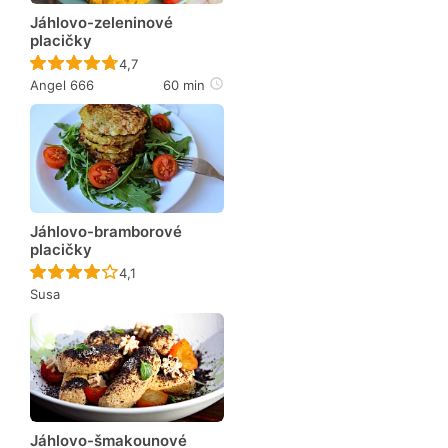
Jáhlovo-zeleninové
placičky
Recept ještě nebyl hodnocen
4,7
Angel 666
60 min
Jáhlovo-bramborové
placičky
Recept ještě nebyl hodnocen
4,1
Susa
Jáhlovo-šmakounové