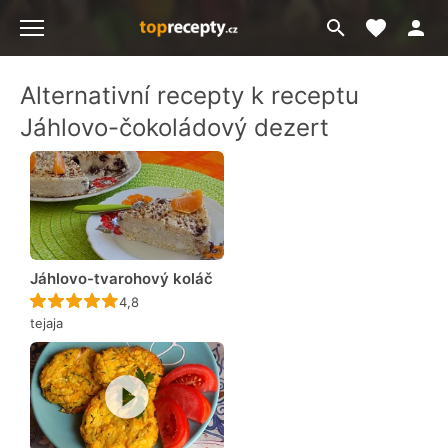
Moje akt
Přejít
Menu
na
vyhledávání
Alternativní recepty k receptu
Jáhlovo-čokoládový dezert
Jáhlovo-tvarohový koláč
Recept ještě nebyl hodnocen
4,8
tejaja