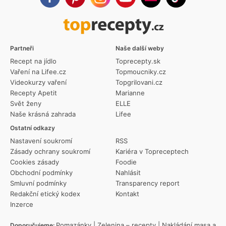
Partneři
Naše další weby
Recept na jídlo
Toprecepty.sk
Vaření na Lifee.cz
Topmoucniky.cz
Videokurzy vaření
Topgrilovani.cz
Recepty Apetit
Marianne
Svět ženy
ELLE
Naše krásná zahrada
Lifee
Ostatní odkazy
Nastavení soukromí
RSS
Zásady ochrany soukromí
Kariéra v Topreceptech
Cookies zásady
Foodie
Obchodní podmínky
Nahlásit
Smluvní podmínky
Transparency report
Redakční etický kodex
Kontakt
Inzerce
Pomazánky
|
Zelenina – recepty
|
Nakládání masa a
Doporučujeme: