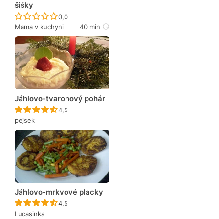
šišky
Recept ještě nebyl hodnocen
0,0
Mama v kuchyni
40 min
Jáhlovo-tvarohový pohár
Recept ještě nebyl hodnocen
4,5
pejsek
Jáhlovo-mrkvové placky
Recept ještě nebyl hodnocen
4,5
Lucasinka