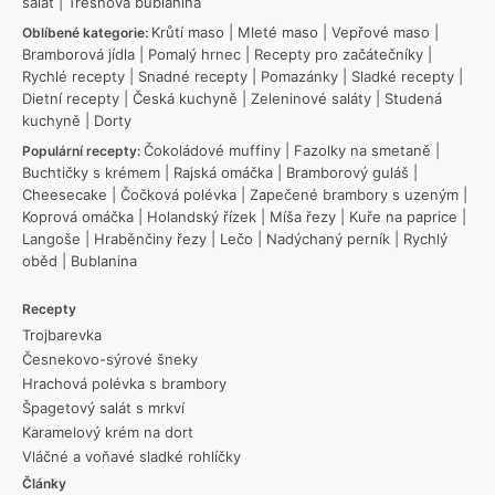
salát
|
Třešňová bublanina
Krůtí maso
|
Mleté maso
|
Vepřové maso
|
Oblíbené kategorie:
Bramborová jídla
|
Pomalý hrnec
|
Recepty pro začátečníky
|
Rychlé recepty
|
Snadné recepty
|
Pomazánky
|
Sladké recepty
|
Dietní recepty
|
Česká kuchyně
|
Zeleninové saláty
|
Studená
kuchyně
|
Dorty
Čokoládové muffiny
|
Fazolky na smetaně
|
Populární recepty:
Buchtičky s krémem
|
Rajská omáčka
|
Bramborový guláš
|
Cheesecake
|
Čočková polévka
|
Zapečené brambory s uzeným
|
Koprová omáčka
|
Holandský řízek
|
Míša řezy
|
Kuře na paprice
|
Langoše
|
Hraběnčiny řezy
|
Lečo
|
Nadýchaný perník
|
Rychlý
oběd
|
Bublanina
Recepty
Trojbarevka
Česnekovo-sýrové šneky
Hrachová polévka s brambory
Špagetový salát s mrkví
Karamelový krém na dort
Vláčné a voňavé sladké rohlíčky
Články