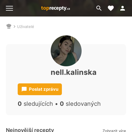
Moje akt
Přejít
Menu
na
vyhledávání
Uživatelé
Nacházíte
se
zde:
nell.kalinska
Poslat zprávu
0
sledujících •
0
sledovaných
Nejnovější recepty
Zobrazit více