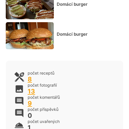
Domácí burger
Domácí burger
počet receptů
8
počet fotografií
13
počet komentářů
9
počet příspěvků
0
počet uvařených
1