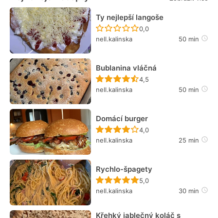
Ty nejlepší langoše
Recept ještě nebyl hodn
0,0
nell.kalinska
50 min
Bublanina vláčná
Recept ještě nebyl hodn
4,5
nell.kalinska
50 min
Domácí burger
Recept ještě nebyl hodn
4,0
nell.kalinska
25 min
Rychlo-špagety
Recept ještě nebyl hodn
5,0
nell.kalinska
30 min
Křehký jablečný koláč s