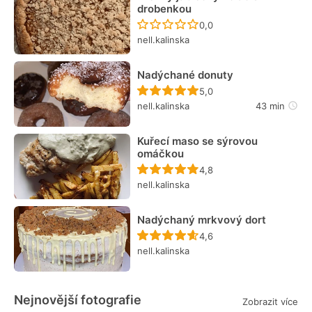
drobenkou
Recept ještě nebyl hodn
0,0
nell.kalinska
Nadýchané donuty
Recept ještě nebyl hodn
5,0
nell.kalinska
43 min
Kuřecí maso se sýrovou
omáčkou
Recept ještě nebyl hodn
4,8
nell.kalinska
Nadýchaný mrkvový dort
Recept ještě nebyl hodn
4,6
nell.kalinska
Nejnovější fotografie
Zobrazit více