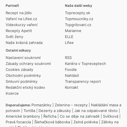
Partneři
Naše další weby
Recept na jídlo
Toprecepty.sk
Vaření na Lifee.cz
Topmoucniky.cz
Videokurzy vaření
Topgrilovani.cz
Recepty Apetit
Marianne
Svět ženy
ELLE
Naše krásná zahrada
Lifee
Ostatní odkazy
Nastavení soukromí
RSS
Zásady ochrany soukromí
Kariéra v Topreceptech
Cookies zásady
Foodie
Obchodní podmínky
Nahlásit
Smluvní podmínky
Transparency report
Redakční etický kodex
Kontakt
Inzerce
Pomazánky
|
Zelenina – recepty
|
Nakládání masa a
Doporučujeme:
potravin
|
Tortilla
|
Dezerty a zákusky
|
Jak na odpalované těsto
|
Americké brambory
|
Řeřicha
|
Co se děje na zahradě
|
Svíčková
|
Pravá focaccia
|
Šlehačková bábovka
|
Zelná polévka
|
Zálivky na