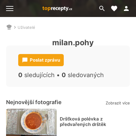
Moje akt
Přejít
Menu
na
vyhledávání
Uživatelé
Nacházíte
se
milan.pohy
zde:
Poslat zprávu
0
sledujících •
0
sledovaných
Nejnovější fotografie
Zobrazit více
Dršťková polévka z
předvařených drštěk