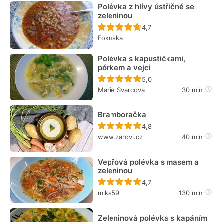
Polévka z hlívy ústřičné se
zeleninou
Recept ještě nebyl hodn
4,7
Fokuska
Polévka s kapustičkami,
pórkem a vejci
Recept ještě nebyl hodn
5,0
Marie Svarcova
30 min
Bramboračka
Recept ještě nebyl hodn
4,8
www.zarovi.cz
40 min
Vepřová polévka s masem a
zeleninou
Recept ještě nebyl hodn
4,7
mika59
130 min
Zeleninová polévka s kapáním