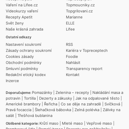
Vaření na Lifee.cz
Topmoucniky.cz
Videokurzy vaření
Topgrilovani.cz
Recepty Apetit
Marianne
Svět ženy
ELLE
Naše krásná zahrada
Lifee
Ostatní odkazy
Nastavení soukromí
RSS
Zásady ochrany soukromí
Kariéra v Topreceptech
Cookies zásady
Foodie
Obchodní podmínky
Nahlásit
Smluvní podmínky
Transparency report
Redakční etický kodex
Kontakt
Inzerce
Pomazánky
|
Zelenina – recepty
|
Nakládání masa a
Doporučujeme:
potravin
|
Tortilla
|
Dezerty a zákusky
|
Jak na odpalované těsto
|
Americké brambory
|
Řeřicha
|
Co se děje na zahradě
|
Svíčková
|
Pravá focaccia
|
Šlehačková bábovka
|
Zelná polévka
|
Zálivky na
salát
|
Třešňová bublanina
Krůtí maso
|
Mleté maso
|
Vepřové maso
|
Oblíbené kategorie: