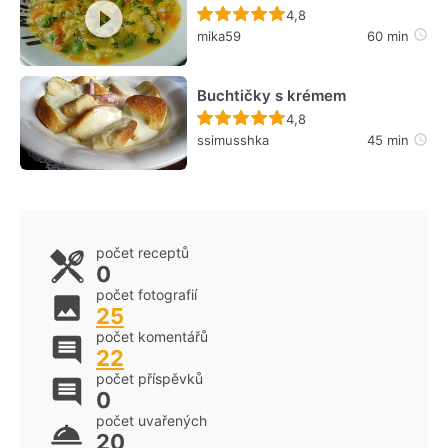
Recept ještě nebyl hodn
4,8
mika59
60 min
Buchtičky s krémem
Recept ještě nebyl hodn
4,8
ssimusshka
45 min
počet receptů
0
počet fotografií
25
počet komentářů
22
počet příspěvků
0
počet uvařených
20