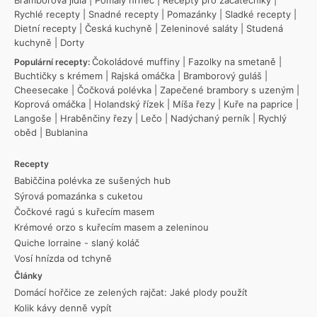
Bramborová jídla
|
Pomalý hrnec
|
Recepty pro začátečníky
|
Rychlé recepty
|
Snadné recepty
|
Pomazánky
|
Sladké recepty
|
Dietní recepty
|
Česká kuchyně
|
Zeleninové saláty
|
Studená
kuchyně
|
Dorty
Čokoládové muffiny
|
Fazolky na smetaně
|
Populární recepty:
Buchtičky s krémem
|
Rajská omáčka
|
Bramborový guláš
|
Cheesecake
|
Čočková polévka
|
Zapečené brambory s uzeným
|
Koprová omáčka
|
Holandský řízek
|
Míša řezy
|
Kuře na paprice
|
Langoše
|
Hraběnčiny řezy
|
Lečo
|
Nadýchaný perník
|
Rychlý
oběd
|
Bublanina
Recepty
Babiččina polévka ze sušených hub
Sýrová pomazánka s cuketou
Čočkové ragú s kuřecím masem
Krémové orzo s kuřecím masem a zeleninou
Quiche lorraine - slaný koláč
Vosí hnízda od tchyně
Články
Domácí hořčice ze zelených rajčat: Jaké plody použít
Kolik kávy denně vypít