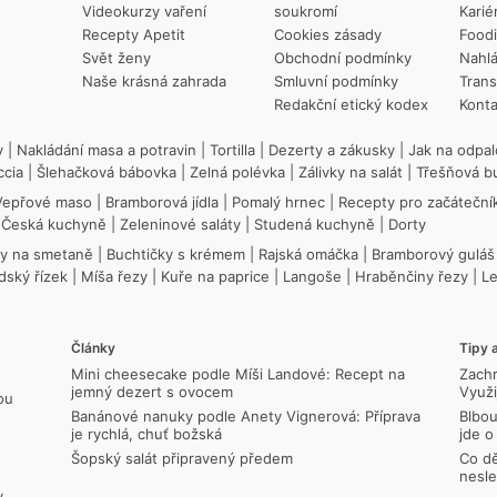
Videokurzy vaření
soukromí
Karié
Recepty Apetit
Cookies zásady
Food
Svět ženy
Obchodní podmínky
Nahlá
Naše krásná zahrada
Smluvní podmínky
Trans
Redakční etický kodex
Konta
y
|
Nakládání masa a potravin
|
Tortilla
|
Dezerty a zákusky
|
Jak na odpal
ccia
|
Šlehačková bábovka
|
Zelná polévka
|
Zálivky na salát
|
Třešňová b
Vepřové maso
|
Bramborová jídla
|
Pomalý hrnec
|
Recepty pro začáteční
|
Česká kuchyně
|
Zeleninové saláty
|
Studená kuchyně
|
Dorty
ky na smetaně
|
Buchtičky s krémem
|
Rajská omáčka
|
Bramborový guláš
dský řízek
|
Míša řezy
|
Kuře na paprice
|
Langoše
|
Hraběnčiny řezy
|
L
Články
Tipy a
Mini cheesecake podle Míši Landové: Recept na
Zachr
jemný dezert s ovocem
Využi
ou
Banánové nanuky podle Anety Vignerová: Příprava
Blbou
je rychlá, chuť božská
jde o
Šopský salát připravený předem
Co dě
nesle
y