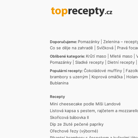
Pomazánky
|
Zelenina – recept
Doporučujeme:
Co se děje na zahradě
|
Svíčková
|
Pravá foca
Krůtí maso
|
Mleté maso
|
Oblíbené kategorie:
Pomazánky
|
Sladké recepty
|
Dietní recepty
Čokoládové muffiny
|
Fazol
Populární recepty:
brambory s uzeným
|
Koprová omáčka
|
Holan
Bublanina
Recepty
Mini cheesecake podle Míši Landové
Listová kapsa s pestem, rajčetem a mozzarell
Skořicová bábovka II
Dip ze žluté pečené papriky
Ořechové řezy (výborné)
Pikantní brambory s česnekem a kuřecími játr