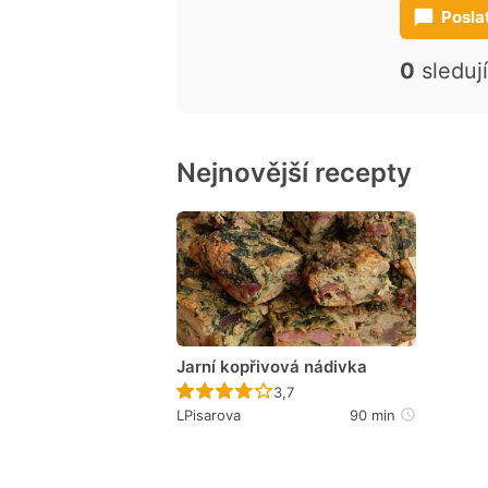
Posla
0
sleduj
Nejnovější recepty
Jarní kopřivová nádivka
Recept ještě nebyl hodnocen
3,7
LPisarova
90 min