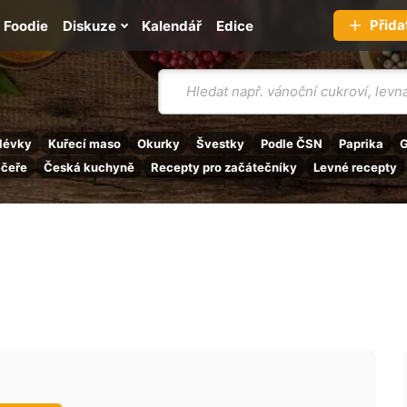
Přida
Foodie
Diskuze
Kalendář
Edice
Vyhledávání
lévky
Kuřecí maso
Okurky
Švestky
Podle ČSN
Paprika
G
ečeře
Česká kuchyně
Recepty pro začátečníky
Levné recepty