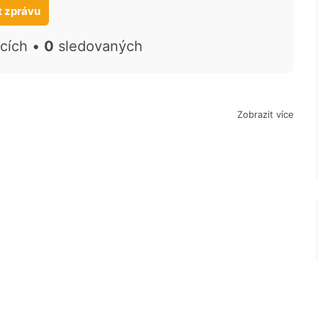
t zprávu
ících •
0
sledovaných
Zobrazit více