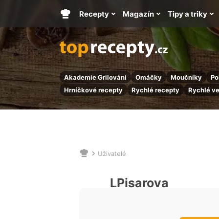
Recepty
Magazín
Tipy a triky
Hlavní
stránka
Akademie Grilování
Omáčky
Moučníky
Po
Hrníčkové recepty
Rychlé recepty
Rychlé v
Uživatelé
Nacházíte
se
zde:
LPisarova