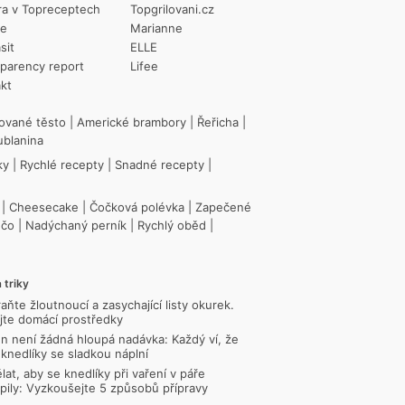
ra v Topreceptech
Topgrilovani.cz
ie
Marianne
sit
ELLE
parency report
Lifee
kt
ované těsto
|
Americké brambory
|
Řeřicha
|
ublanina
ky
|
Rychlé recepty
|
Snadné recepty
|
|
Cheesecake
|
Čočková polévka
|
Zapečené
ečo
|
Nadýchaný perník
|
Rychlý oběd
|
 triky
aňte žloutnoucí a zasychající listy okurek.
jte domácí prostředky
n není žádná hloupá nadávka: Každý ví, že
 knedlíky se sladkou náplní
lat, aby se knedlíky při vaření v páře
pily: Vyzkoušejte 5 způsobů přípravy