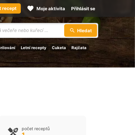
t recept
Moje aktivita
Přihlásit se
Hledat
rilování
Letní recepty
Cuketa
Rajčata
počet receptů