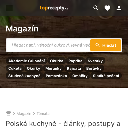
Moje akt
Přejít
Menu
na
vyhledávání
Magazín
Vyhledávání
Hledat
Akademie Grilování
Okurka
Paprika
Švestky
Cuketa
Okurky
Meruňky
Rajčata
Borůvky
Studená kuchyně
Pomazánka
Omáčky
Sladké pečení
Magazín
Témata
Nacházíte
se
Polská kuchyně - články, postupy a
zde: