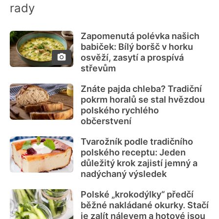
rady
Zapomenutá polévka našich
babiček: Bílý boršč v horku
osvěží, zasytí a prospívá
střevům
Znáte pajda chleba? Tradiční
pokrm horalů se stal hvězdou
polského rychlého
občerstvení
Tvarožník podle tradičního
polského receptu: Jeden
důležitý krok zajistí jemný a
nadýchaný výsledek
Polské „krokodýlky“ předčí
běžné nakládané okurky. Stačí
je zalít nálevem a hotové jsou