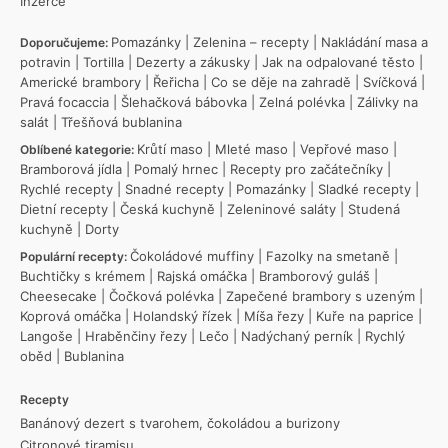
Inzerce
Pomazánky
|
Zelenina – recepty
|
Nakládání masa a
Doporučujeme:
potravin
|
Tortilla
|
Dezerty a zákusky
|
Jak na odpalované těsto
|
Americké brambory
|
Řeřicha
|
Co se děje na zahradě
|
Svíčková
|
Pravá focaccia
|
Šlehačková bábovka
|
Zelná polévka
|
Zálivky na
salát
|
Třešňová bublanina
Krůtí maso
|
Mleté maso
|
Vepřové maso
|
Oblíbené kategorie:
Bramborová jídla
|
Pomalý hrnec
|
Recepty pro začátečníky
|
Rychlé recepty
|
Snadné recepty
|
Pomazánky
|
Sladké recepty
|
Dietní recepty
|
Česká kuchyně
|
Zeleninové saláty
|
Studená
kuchyně
|
Dorty
Čokoládové muffiny
|
Fazolky na smetaně
|
Populární recepty:
Buchtičky s krémem
|
Rajská omáčka
|
Bramborový guláš
|
Cheesecake
|
Čočková polévka
|
Zapečené brambory s uzeným
|
Koprová omáčka
|
Holandský řízek
|
Míša řezy
|
Kuře na paprice
|
Langoše
|
Hraběnčiny řezy
|
Lečo
|
Nadýchaný perník
|
Rychlý
oběd
|
Bublanina
Recepty
Banánový dezert s tvarohem, čokoládou a burizony
Citronové tiramisu