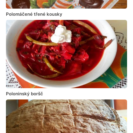
Polomáčené třené kousky
Poloninský boršč