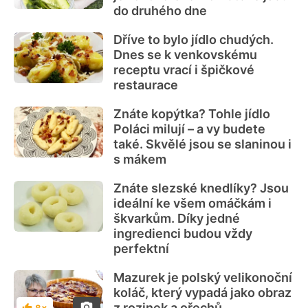
do druhého dne
Dříve to bylo jídlo chudých.
Dnes se k venkovskému
receptu vrací i špičkové
restaurace
Znáte kopýtka? Tohle jídlo
Poláci milují – a vy budete
také. Skvělé jsou se slaninou i
s mákem
Znáte slezské knedlíky? Jsou
ideální ke všem omáčkám i
škvarkům. Díky jedné
ingredienci budou vždy
perfektní
Mazurek je polský velikonoční
koláč, který vypadá jako obraz
z rozinek a ořechů
8×