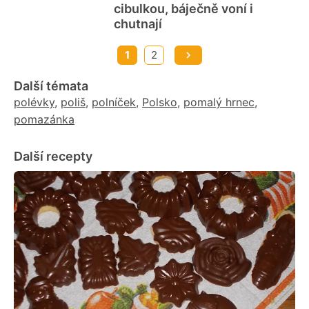
cibulkou, báječně voní i
chutnají
1
2
Další témata
polévky
,
poliš
,
polníček
,
Polsko
,
pomalý hrnec
,
pomazánka
Další recepty