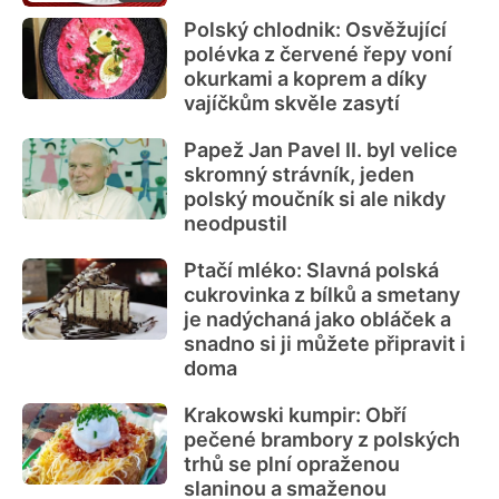
Polský chlodnik: Osvěžující
polévka z červené řepy voní
okurkami a koprem a díky
vajíčkům skvěle zasytí
Papež Jan Pavel II. byl velice
skromný strávník, jeden
polský moučník si ale nikdy
neodpustil
Ptačí mléko: Slavná polská
cukrovinka z bílků a smetany
je nadýchaná jako obláček a
snadno si ji můžete připravit i
doma
Krakowski kumpir: Obří
pečené brambory z polských
trhů se plní opraženou
slaninou a smaženou