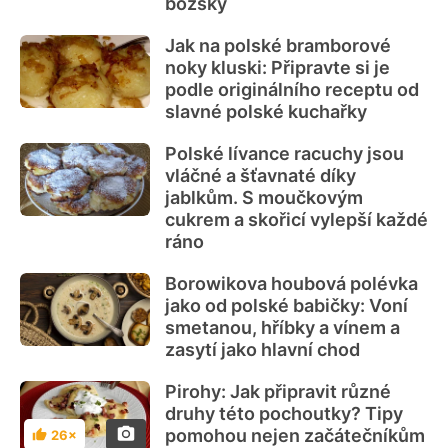
božsky
Jak na polské bramborové
noky kluski: Připravte si je
podle originálního receptu od
slavné polské kuchařky
Polské lívance racuchy jsou
vláčné a šťavnaté díky
jablkům. S moučkovým
cukrem a skořicí vylepší každé
ráno
Borowikova houbová polévka
jako od polské babičky: Voní
smetanou, hříbky a vínem a
zasytí jako hlavní chod
Pirohy: Jak připravit různé
druhy této pochoutky? Tipy
pomohou nejen začátečníkům
26×
Hodnocení