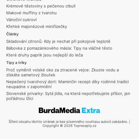
Krémové těstoviny s pečenou cibulí
Makové muffiny z tvarohu
Vánoční cukroví
Křehké majonézové miniřízečky
Články
Skladování citronů: Kdy je nechat při pokojové teplotě
Bábovka z pomazánkového másla: Tipy na vláčné těsto
Které druhy paprik jsou nejlepší do leča
Tipy a triky
Proč vyměnit volské oko za ztracené vejce: Zkuste vodu a
získáte sametový žloutek
Nepečený tvarohový dort: Maminčin recept díky rodinné tradici
neupadne v zapomnění
Slovenské prívarky: Sytá jídla, na která nepotřebujete příbor, jen
pořádnou lžíci
Šíření obsahu těchto stránek je bez písemného souhlasu autorů zakázáno. |
Copyright © 2026 Toprecepty.cz