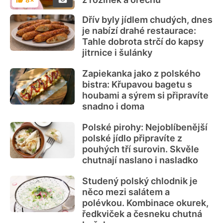
Hodnocení
Dřív byly jídlem chudých, dnes
je nabízí drahé restaurace:
Tahle dobrota strčí do kapsy
jitrnice i šulánky
Zapiekanka jako z polského
bistra: Křupavou bagetu s
houbami a sýrem si připravíte
snadno i doma
Polské pirohy: Nejoblíbenější
polské jídlo připravíte z
pouhých tří surovin. Skvěle
chutnají naslano i nasladko
Studený polský chlodnik je
něco mezi salátem a
polévkou. Kombinace okurek,
ředkviček a česneku chutná