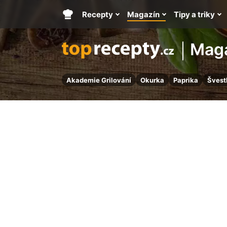
Recepty
Magazín
Tipy a triky
Hlavní
stránka
Mag
Akademie Grilování
Okurka
Paprika
Švest