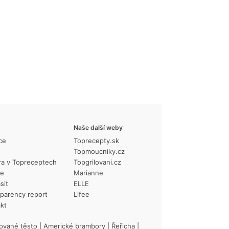
Naše další weby
ce
Toprecepty.sk
Topmoucniky.cz
ra v Topreceptech
Topgrilovani.cz
ie
Marianne
sit
ELLE
parency report
Lifee
kt
ované těsto
|
Americké brambory
|
Řeřicha
|