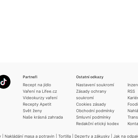
Partneři
Ostatní odkazy
Recept na jídlo
Nastavení soukromí
Inzer
Vaření na Lifee.cz
Zásady ochrany
RSS
Videokurzy vaření
soukromí
Karié
Recepty Apetit
Cookies zásady
Food
Svět ženy
Obchodní podmínky
Nahlá
Naše krásná zahrada
Smluvní podmínky
Trans
Redakční etický kodex
Konta
y
|
Nakládání masa a potravin
|
Tortilla
|
Dezerty a zákusky
|
Jak na odpal