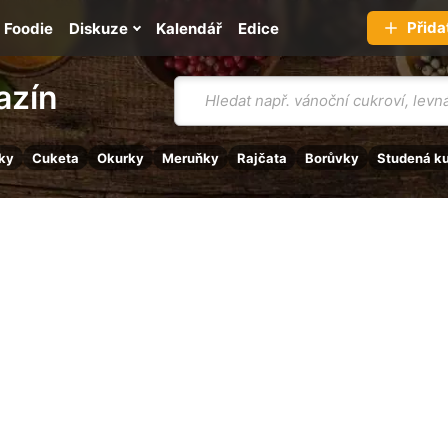
Přida
Foodie
Diskuze
Kalendář
Edice
Vyhledávání
azín
ky
Cuketa
Okurky
Meruňky
Rajčata
Borůvky
Studená k