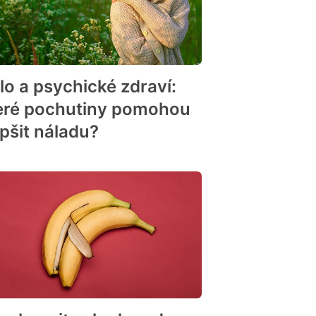
dlo a psychické zdraví:
eré pochutiny pomohou
epšit náladu?