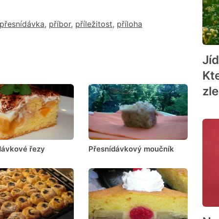
přesnídávka
,
příbor
,
příležitost
,
příloha
Jí
Kt
zl
dávkové řezy
Přesnídávkový moučník