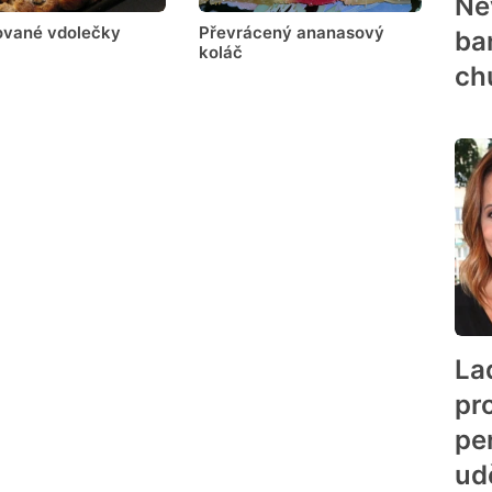
Ne
ované vdolečky
Převrácený ananasový
ban
koláč
ch
La
pro
pe
ud