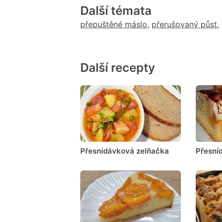
Další témata
přepuštěné máslo
,
přerušovaný půst
,
Další recepty
Přesnídávková zelňačka
Přesní