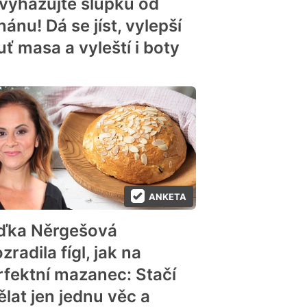
vyhazujte slupku od
ánu! Dá se jíst, vylepší
uť masa a vyleští i boty
ANKETA
ďka Něrgešová
zradila fígl, jak na
rfektní mazanec: Stačí
ělat jen jednu věc a