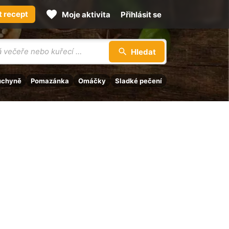
t recept
Moje aktivita
Přihlásit se
Hledat
uchyně
Pomazánka
Omáčky
Sladké pečení