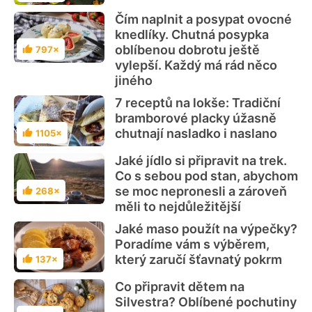
Čím naplnit a posypat ovocné
knedlíky. Chutná posypka
oblíbenou dobrotu ještě
797×
Hodnocení
vylepší. Každý má rád něco
jiného
7 receptů na lokše: Tradiční
bramborové placky úžasně
chutnají nasladko i naslano
1105×
Hodnocení
Jaké jídlo si připravit na trek.
Co s sebou pod stan, abychom
se moc nepronesli a zároveň
268×
Hodnocení
měli to nejdůležitější
Jaké maso použít na výpečky?
Poradíme vám s výběrem,
který zaručí šťavnatý pokrm
137×
Hodnocení
Co připravit dětem na
Silvestra? Oblíbené pochutiny