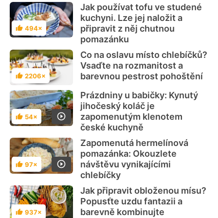
Jak používat tofu ve studené
kuchyni. Lze jej naložit a
připravit z něj chutnou
494×
Hodnocení
pomazánku
Co na oslavu místo chlebíčků?
Vsaďte na rozmanitost a
barevnou pestrost pohoštění
2206×
Hodnocení
Prázdniny u babičky: Kynutý
jihočeský koláč je
zapomenutým klenotem
54×
Hodnocení
české kuchyně
Zapomenutá hermelínová
pomazánka: Okouzlete
návštěvu vynikajícími
97×
Hodnocení
chlebíčky
Jak připravit obloženou mísu?
Popusťte uzdu fantazii a
barevně kombinujte
937×
Hodnocení