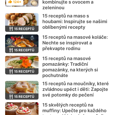
kombinujte s ovocem a
124×
Hodnocení
zeleninou
15 receptů na maso s
houbami: Inspirujte se našimi
oblíbenými recepty
15 RECEPTŮ
15 receptů na masové koláče:
Nechte se inspirovat a
překvapte rodinu
15 RECEPTŮ
15 receptů na masové
pomazánky: Tradiční
pomazánky, na kterých si
15 RECEPTŮ
pochutnáte
15 receptů na moučníky, které
zvládnou upéct i děti: Zapojte
své potomky do pečení
15 RECEPTŮ
15 skvělých receptů na
muffiny: Upečte pro každého