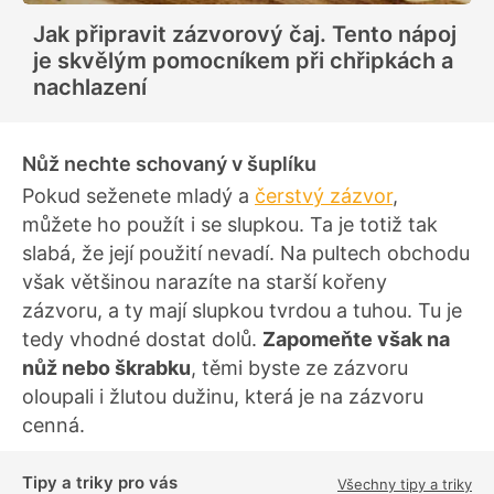
o
d
Jak připravit zázvorový čaj. Tento nápoj
n
o
je skvělým pomocníkem při chřipkách a
c
e
nachlazení
n
í
Nůž nechte schovaný v šuplíku
Pokud seženete mladý a
čerstvý zázvor
,
můžete ho použít i se slupkou. Ta je totiž tak
slabá, že její použití nevadí. Na pultech obchodu
však většinou narazíte na starší kořeny
zázvoru, a ty mají slupkou tvrdou a tuhou. Tu je
tedy vhodné dostat dolů.
Zapomeňte však na
nůž nebo škrabku
, těmi byste ze zázvoru
oloupali i žlutou dužinu, která je na zázvoru
cenná.
Tipy a triky pro vás
Všechny tipy a triky