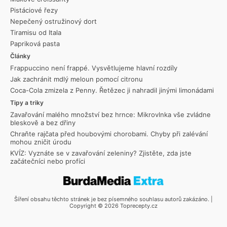
Pistáciové řezy
Nepečený ostružinový dort
Tiramisu od Itala
Papriková pasta
Články
Frappuccino není frappé. Vysvětlujeme hlavní rozdíly
Jak zachránit mdlý meloun pomocí citronu
Coca-Cola zmizela z Penny. Řetězec ji nahradil jinými limonádami
Tipy a triky
Zavařování malého množství bez hrnce: Mikrovlnka vše zvládne
bleskově a bez dřiny
Chraňte rajčata před houbovými chorobami. Chyby při zalévání
mohou zničit úrodu
KVÍZ: Vyznáte se v zavařování zeleniny? Zjistěte, zda jste
začátečníci nebo profíci
Šíření obsahu těchto stránek je bez písemného souhlasu autorů zakázáno. |
Copyright © 2026 Toprecepty.cz