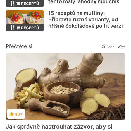
tento malý lahodný moučník
15 RECEPTŮ
15 receptů na muffiny:
Připravte různé varianty, od
hříšně čokoládové po fit verzi
15 RECEPTŮ
Přečtěte si
Zobrazit více
43×
Hodnocení
Jak správně nastrouhat zázvor, aby si