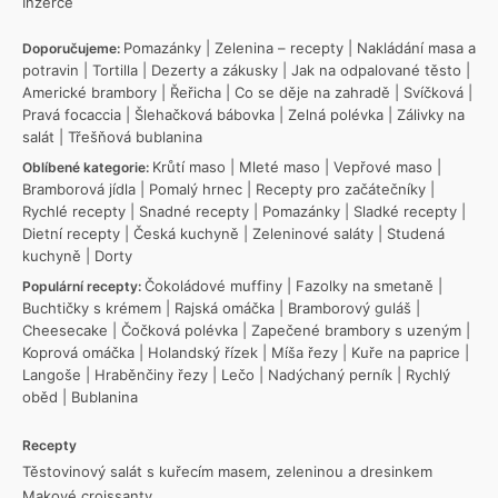
Inzerce
Pomazánky
|
Zelenina – recepty
|
Nakládání masa a
Doporučujeme:
potravin
|
Tortilla
|
Dezerty a zákusky
|
Jak na odpalované těsto
|
Americké brambory
|
Řeřicha
|
Co se děje na zahradě
|
Svíčková
|
Pravá focaccia
|
Šlehačková bábovka
|
Zelná polévka
|
Zálivky na
salát
|
Třešňová bublanina
Krůtí maso
|
Mleté maso
|
Vepřové maso
|
Oblíbené kategorie:
Bramborová jídla
|
Pomalý hrnec
|
Recepty pro začátečníky
|
Rychlé recepty
|
Snadné recepty
|
Pomazánky
|
Sladké recepty
|
Dietní recepty
|
Česká kuchyně
|
Zeleninové saláty
|
Studená
kuchyně
|
Dorty
Čokoládové muffiny
|
Fazolky na smetaně
|
Populární recepty:
Buchtičky s krémem
|
Rajská omáčka
|
Bramborový guláš
|
Cheesecake
|
Čočková polévka
|
Zapečené brambory s uzeným
|
Koprová omáčka
|
Holandský řízek
|
Míša řezy
|
Kuře na paprice
|
Langoše
|
Hraběnčiny řezy
|
Lečo
|
Nadýchaný perník
|
Rychlý
oběd
|
Bublanina
Recepty
Těstovinový salát s kuřecím masem, zeleninou a dresinkem
Makové croissanty