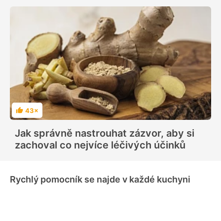
43×
H
o
d
Jak správně nastrouhat zázvor, aby si
n
o
zachoval co nejvíce léčivých účinků
c
e
n
í
Rychlý pomocník se najde v každé kuchyni