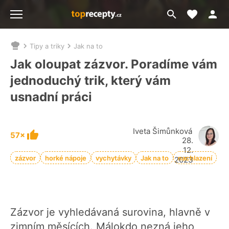
Moje akt
Přejít
Menu
na
vyhledávání
Tipy a triky
Jak na to
Nacházíte
se
Jak oloupat zázvor. Poradíme vám
zde:
jednoduchý trik, který vám
usnadní práci
Iveta Šimůnková
57×
28.
12.
zázvor
horké nápoje
vychytávky
Jak na to
nachlazení
2023
Zázvor je vyhledávaná surovina, hlavně v
zimním měsících. Málokdo nezná jeho