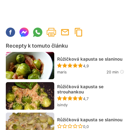
Recepty k tomuto článku
Růžičková kapusta se slaninou
Recept ještě nebyl hodn
4,9
maris
20 min
Růžičková kapusta se
strouhankou
Recept ještě nebyl hodn
4,7
isindy
Růžičková kapusta se slaninou
Recept ještě nebyl hodn
0,0