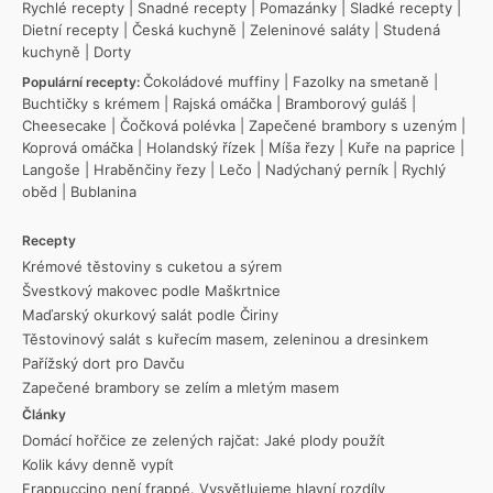
Rychlé recepty
|
Snadné recepty
|
Pomazánky
|
Sladké recepty
|
Dietní recepty
|
Česká kuchyně
|
Zeleninové saláty
|
Studená
kuchyně
|
Dorty
Čokoládové muffiny
|
Fazolky na smetaně
|
Populární recepty:
Buchtičky s krémem
|
Rajská omáčka
|
Bramborový guláš
|
Cheesecake
|
Čočková polévka
|
Zapečené brambory s uzeným
|
Koprová omáčka
|
Holandský řízek
|
Míša řezy
|
Kuře na paprice
|
Langoše
|
Hraběnčiny řezy
|
Lečo
|
Nadýchaný perník
|
Rychlý
oběd
|
Bublanina
Recepty
Krémové těstoviny s cuketou a sýrem
Švestkový makovec podle Maškrtnice
Maďarský okurkový salát podle Čiriny
Těstovinový salát s kuřecím masem, zeleninou a dresinkem
Pařížský dort pro Davču
Zapečené brambory se zelím a mletým masem
Články
Domácí hořčice ze zelených rajčat: Jaké plody použít
Kolik kávy denně vypít
Frappuccino není frappé. Vysvětlujeme hlavní rozdíly