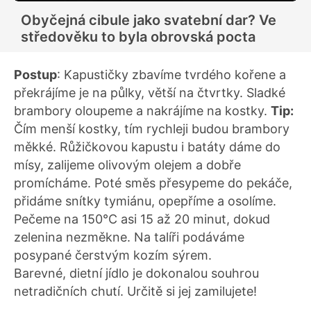
Obyčejná cibule jako svatební dar? Ve
středověku to byla obrovská pocta
Postup
: Kapustičky zbavíme tvrdého kořene a
překrájíme je na půlky, větší na čtvrtky. Sladké
brambory oloupeme a nakrájíme na kostky.
Tip:
Čím menší kostky, tím rychleji budou brambory
měkké. Růžičkovou kapustu i batáty dáme do
mísy, zalijeme olivovým olejem a dobře
promícháme. Poté směs přesypeme do pekáče,
přidáme snítky tymiánu, opepříme a osolíme.
Pečeme na 150°C asi 15 až 20 minut, dokud
zelenina nezměkne. Na talíři podáváme
posypané čerstvým kozím sýrem.
Barevné, dietní jídlo je dokonalou souhrou
netradičních chutí. Určitě si jej zamilujete!