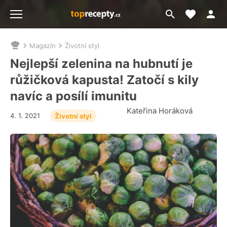
Moje akt
Přejít
Menu
na
vyhledávání
Magazín
Životní styl
Nacházíte
se
Nejlepší zelenina na hubnutí je
zde:
růžičková kapusta! Zatočí s kily
navíc a posílí imunitu
Kateřina Horáková
4. 1. 2021
Životní styl