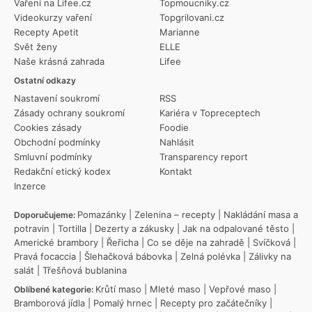
Vaření na Lifee.cz
Topmoucniky.cz
Videokurzy vaření
Topgrilovani.cz
Recepty Apetit
Marianne
Svět ženy
ELLE
Naše krásná zahrada
Lifee
Ostatní odkazy
Nastavení soukromí
RSS
Zásady ochrany soukromí
Kariéra v Topreceptech
Cookies zásady
Foodie
Obchodní podmínky
Nahlásit
Smluvní podmínky
Transparency report
Redakční etický kodex
Kontakt
Inzerce
Pomazánky
|
Zelenina – recepty
|
Nakládání masa a
Doporučujeme:
potravin
|
Tortilla
|
Dezerty a zákusky
|
Jak na odpalované těsto
|
Americké brambory
|
Řeřicha
|
Co se děje na zahradě
|
Svíčková
|
Pravá focaccia
|
Šlehačková bábovka
|
Zelná polévka
|
Zálivky na
salát
|
Třešňová bublanina
Krůtí maso
|
Mleté maso
|
Vepřové maso
|
Oblíbené kategorie:
Bramborová jídla
|
Pomalý hrnec
|
Recepty pro začátečníky
|