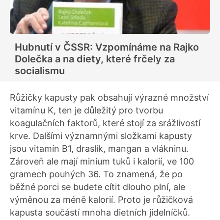
Hubnutí v ČSSR: Vzpomínáme na Rajko
Dolečka a na diety, které frčely za
socialismu
Růžičky kapusty pak obsahují výrazné množství
vitamínu K, ten je důležitý pro tvorbu
koagulačních faktorů, které stojí za srážlivostí
krve. Dalšími významnými složkami kapusty
jsou vitamín B1, draslík, mangan a vlákninu.
Zároveň ale mají minium tuků i kalorií, ve 100
gramech pouhých 36. To znamená, že po
běžné porci se budete cítit dlouho plní, ale
výměnou za méně kalorií. Proto je růžičková
kapusta součástí mnoha dietních jídelníčků.