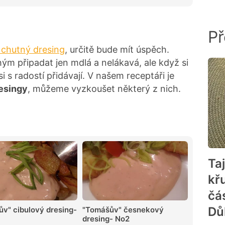
Př
 chutný dresing
, určitě bude mít úspěch.
m připadat jen mdlá a nelákavá, ale když si
si s radostí přidávají. V našem receptáři je
esingy
, můžeme vyzkoušet některý z nich.
Ta
kř
čá
Dů
v" cibulový dresing-
"Tomášův" česnekový
dresing- No2