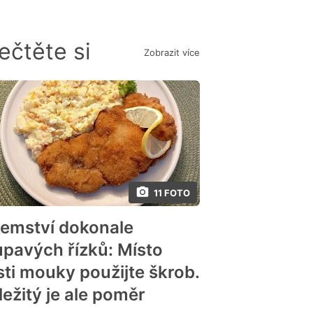
ečtěte si
Zobrazit více
11 FOTO
jemství dokonale
upavých řízků: Místo
sti mouky použijte škrob.
ležitý je ale poměr