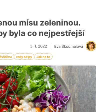
enou mísu zeleninou.
y byla co nejpestřejší
3. 1. 2022
|
Eva Skoumalová
návštěvu
rady a tipy
Jak na to