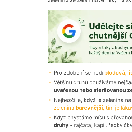
zeleninu ze zeleninové mísy na svůj
Pro zdobení se hodí
plodová, l
Většinu druhů používáme nejčas
uvařenou nebo sterilovanou z
Nejhezčí je, když je zelenina n
zelenina
barevnější
, tím je láka
Když chystáme mísu s převahou
druhy
- rajčata, kapii, ředkvič