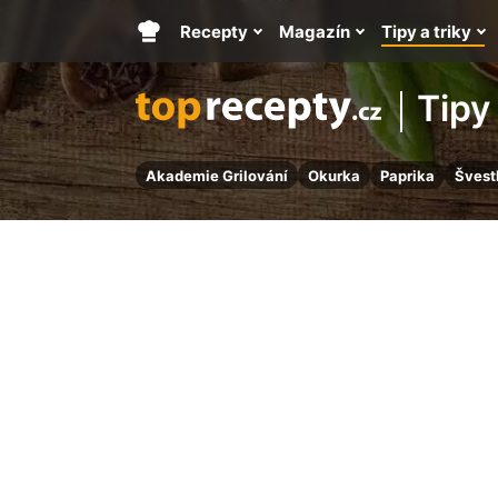
Recepty
Magazín
Tipy a triky
Hlavní
stránka
Tipy 
Akademie Grilování
Okurka
Paprika
Švest