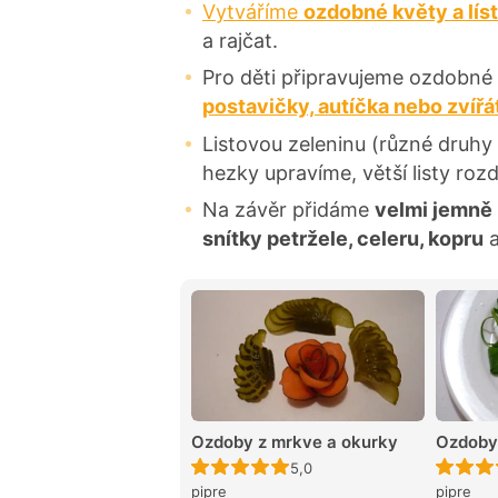
Vytváříme
ozdobné květy a lís
a rajčat.
Pro děti připravujeme ozdobné t
postavičky, autíčka nebo zvířá
Listovou zeleninu (různé druhy s
hezky upravíme, větší listy roz
Na závěr přidáme
velmi jemně
snítky petržele, celeru, kopru
a
Ozdoby z mrkve a okurky
Ozdoby 
Recept ještě nebyl hodnocen
5,0
pipre
pipre