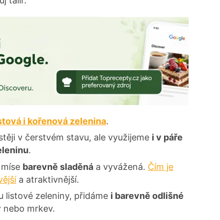
 talíř.
istová i kořenová zelenina
.
těji v čerstvém stavu, ale využijeme
i v páře
eleninu
.
a míse
barevně sladěná
a vyvážená.
Čím je
vější
a atraktivnější.
 listové zeleniny, přidáme
i barevně odlišné
ky nebo mrkev.