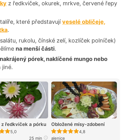
tky
z ředkviček, okurek, mrkve, červené řepy
alíře, které představují
veselé obličeje,
tka
.
alátu, rukolu, čínské zelí, kozlíček polníček)
dělíme
na menší části
.
 nakrájený pórek, naklíčené mungo nebo
 jiné.
z ředkviček a pórku
Obložené mísy-zdobení
Recept ještě nebyl hodnocen
Recept ještě nebyl hodnocen
5,0
4,8
25 min
alenice