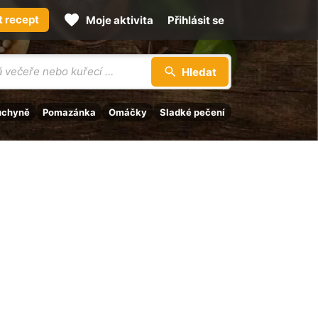
t recept
Moje aktivita
Přihlásit se
Hledat
uchyně
Pomazánka
Omáčky
Sladké pečení