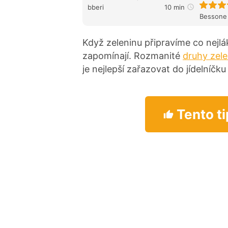
bberi
10 min
Bessone
Když zeleninu připravíme co nejlákav
zapomínají. Rozmanité
druhy zel
je nejlepší zařazovat do jídelníčk
Tento ti