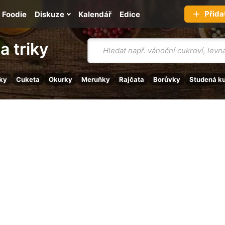
Přida
Foodie
Diskuze
Kalendář
Edice
Vyhledávání
a triky
ky
Cuketa
Okurky
Meruňky
Rajčata
Borůvky
Studená k