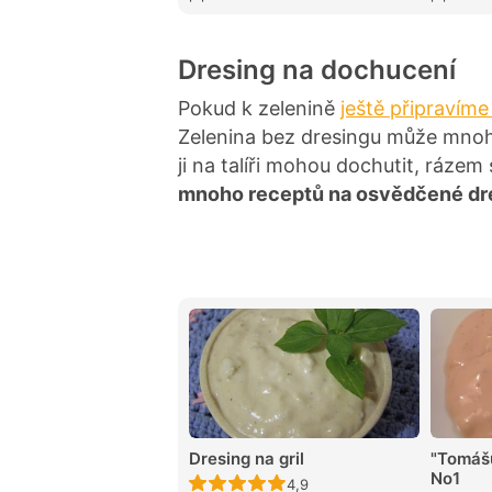
Dresing na dochucení
Pokud k zelenině
ještě připravíme
Zelenina bez dresingu může mnohý
ji na talíři mohou dochutit, rázem 
mnoho receptů na osvědčené dr
Dresing na gril
"Tomášů
No1
Recept ještě nebyl hodnocen
4,9