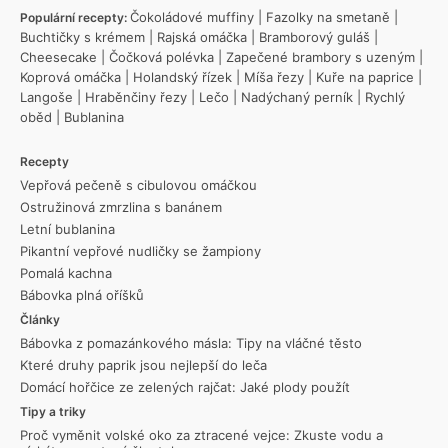
Čokoládové muffiny
|
Fazolky na smetaně
|
Populární recepty:
Buchtičky s krémem
|
Rajská omáčka
|
Bramborový guláš
|
Cheesecake
|
Čočková polévka
|
Zapečené brambory s uzeným
|
Koprová omáčka
|
Holandský řízek
|
Míša řezy
|
Kuře na paprice
|
Langoše
|
Hraběnčiny řezy
|
Lečo
|
Nadýchaný perník
|
Rychlý
oběd
|
Bublanina
Recepty
Vepřová pečeně s cibulovou omáčkou
Ostružinová zmrzlina s banánem
Letní bublanina
Pikantní vepřové nudličky se žampiony
Pomalá kachna
Bábovka plná oříšků
Články
Bábovka z pomazánkového másla: Tipy na vláčné těsto
Které druhy paprik jsou nejlepší do leča
Domácí hořčice ze zelených rajčat: Jaké plody použít
Tipy a triky
Proč vyměnit volské oko za ztracené vejce: Zkuste vodu a