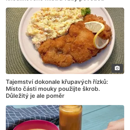
Tajemství dokonale křupavých řízků:
Místo části mouky použijte škrob.
Důležitý je ale poměr