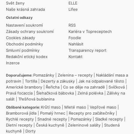
Svět ženy
ELLE
Naše krásná zahrada
Lifee
Ostatní odkazy
Nastavení soukromí
RSS
Zásady ochrany soukromí
Kariéra v Topreceptech
Cookies zásady
Foodie
Obchodní podmínky
Nahlásit
Smluvní podmínky
Transparency report
Redakční etický kodex
Kontakt
Inzerce
Pomazánky
|
Zelenina – recepty
|
Nakládání masa a
Doporučujeme:
potravin
|
Tortilla
|
Dezerty a zákusky
|
Jak na odpalované těsto
|
Americké brambory
|
Řeřicha
|
Co se děje na zahradě
|
Svíčková
|
Pravá focaccia
|
Šlehačková bábovka
|
Zelná polévka
|
Zálivky na
salát
|
Třešňová bublanina
Krůtí maso
|
Mleté maso
|
Vepřové maso
|
Oblíbené kategorie:
Bramborová jídla
|
Pomalý hrnec
|
Recepty pro začátečníky
|
Rychlé recepty
|
Snadné recepty
|
Pomazánky
|
Sladké recepty
|
Dietní recepty
|
Česká kuchyně
|
Zeleninové saláty
|
Studená
kuchyně
|
Dorty