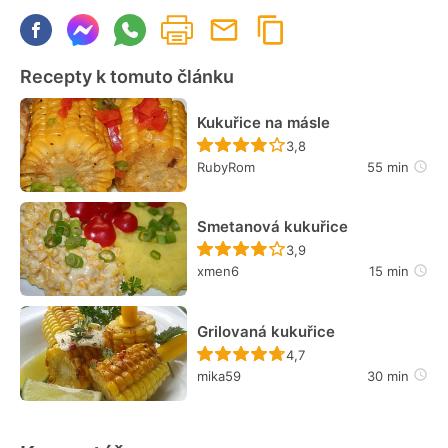
Recepty k tomuto článku
Kukuřice na másle
Recept ještě nebyl hodn
3,8
RubyRom
55 min
Smetanová kukuřice
Recept ještě nebyl hodn
3,9
xmen6
15 min
Grilovaná kukuřice
Recept ještě nebyl hodn
4,7
mika59
30 min