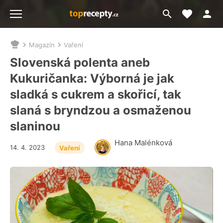
Moje akt
Přejít
Menu
na
vyhledávání
Magazín
Vaření
Nacházíte
se
Slovenská polenta aneb
zde:
Kukuričanka: Výborná je jak
sladká s cukrem a skořicí, tak
slaná s bryndzou a osmaženou
slaninou
Hana Malénková
14. 4. 2023
Vaření