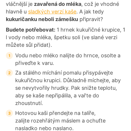
vláčnější je
zavařená do mléka
, což je vhodné
hlavně u
sladkých verzí kaše
. A jak tedy
kukuričanku neboli zámešku
připravit?
Budete potřebovat:
1 hrnek kukuřičné krupice, 1
l vody nebo mléka, špetku soli (ve slané verzi
můžete sůl přidat).
Vodu nebo mléko nalijte do hrnce, osolte a
přiveďte k varu.
Za stálého míchání pomalu přisypávejte
kukuřičnou krupici. Důkladně míchejte, aby
se nevytvořily hrudky. Pak snižte teplotu,
aby se kaše nepřipálila, a vařte do
zhoustnutí.
Hotovou kaši přendejte na talíře,
zalijte rozehřátým máslem a ochuťte
nasladko nebo naslano.