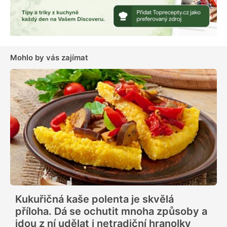
Mohlo by vás zajímat
Kukuřičná kaše polenta je skvělá
příloha. Dá se ochutit mnoha způsoby a
jdou z ní udělat i netradiční hranolky