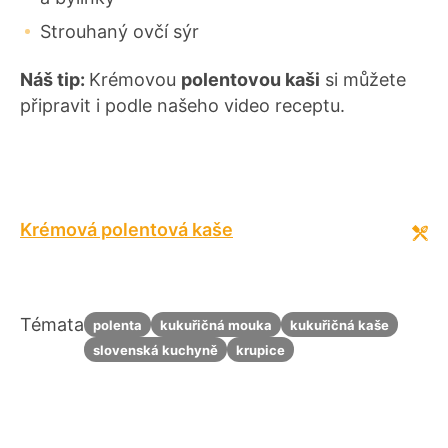
Strouhaný ovčí sýr
Náš tip:
Krémovou
polentovou kaši
si můžete
připravit i podle našeho video receptu.
Krémová polentová kaše
Témata
polenta
kukuřičná mouka
kukuřičná kaše
slovenská kuchyně
krupice