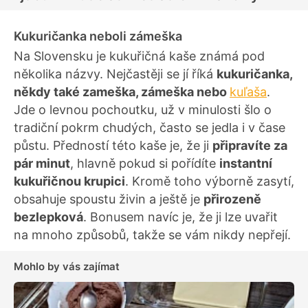
Kukuričanka neboli zámeška
Na Slovensku je kukuřičná kaše známá pod
několika názvy. Nejčastěji se jí říká
kukuričanka,
někdy také zameška, zámeška nebo
kuľaša
.
Jde o levnou pochoutku, už v minulosti šlo o
tradiční pokrm chudých, často se jedla i v čase
půstu. Předností této kaše je, že ji
připravíte za
pár minut
, hlavně pokud si pořídíte
instantní
kukuřičnou krupici
. Kromě toho výborně zasytí,
obsahuje spoustu živin a ještě je
přirozeně
bezlepková
. Bonusem navíc je, že ji lze uvařit
na mnoho způsobů, takže se vám nikdy nepřejí.
Mohlo by vás zajímat