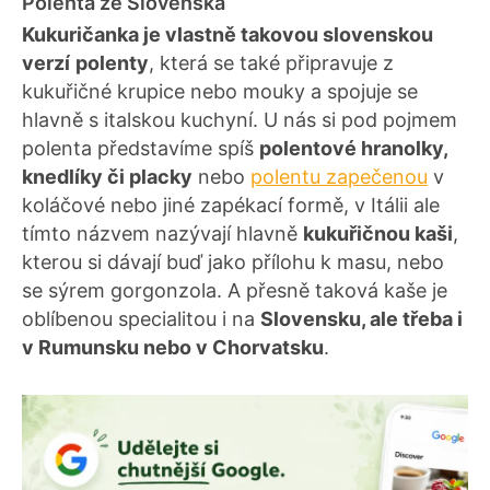
Polenta ze Slovenska
Kukuričanka je vlastně takovou slovenskou
verzí
polenty
, která se také připravuje z
kukuřičné krupice nebo mouky a spojuje se
hlavně s italskou kuchyní. U nás si pod pojmem
polenta představíme spíš
polentové hranolky,
knedlíky či placky
nebo
polentu zapečenou
v
koláčové nebo jiné zapékací formě, v Itálii ale
tímto názvem nazývají hlavně
kukuřičnou kaši
,
kterou si dávají buď jako přílohu k masu, nebo
se sýrem gorgonzola. A přesně taková kaše je
oblíbenou specialitou i na
Slovensku, ale třeba i
v Rumunsku nebo v Chorvatsku
.